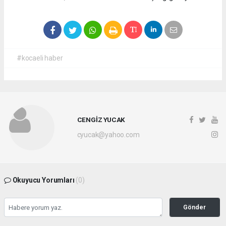
#kocaeli haber
CENGİZ YUCAK
cyucak@yahoo.com
Okuyucu Yorumları
(0)
Gönder