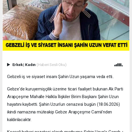
Erkek
|
Kadın
(Haberi Sesli Oku)
Gebzeli iş ve siyaset insanı Şahin Uzun yaşama veda etti..
Gebze'de kuruyemişçilik üzerine ticari faaliyet bulunan Ak Parti
Arapçeşme Mahalle Halkla İlişkiler Birim Başkanı Şahin Uzun
hayatını kaybetti. Şahin Uzun'un cenazesi bugün (18.06.2026)
ikindi namazına müteakip Gebze Arapçeşme Camii’nden
kaldırılacaktır.
Kocaeli haberi gazetesi olarak merhuma Şahin Uzun'a Cenab-ı