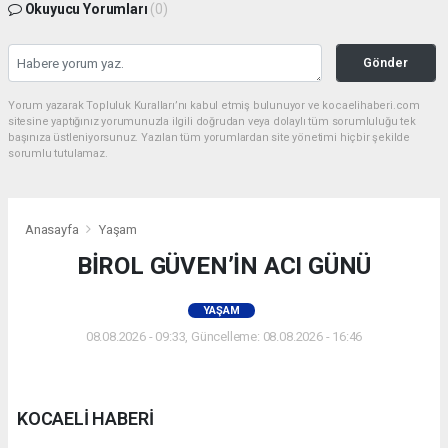
Okuyucu Yorumları
(0)
Gönder
Yorum yazarak Topluluk Kuralları’nı kabul etmiş bulunuyor ve kocaelihaberi.com
sitesine yaptığınız yorumunuzla ilgili doğrudan veya dolaylı tüm sorumluluğu tek
başınıza üstleniyorsunuz. Yazılan tüm yorumlardan site yönetimi hiçbir şekilde
sorumlu tutulamaz.
Anasayfa
Yaşam
BİROL GÜVEN’İN ACI GÜNÜ
YAŞAM
08.08.2026 - 09:33, Güncelleme: 08.08.2026 - 16:46
KOCAELİ HABERİ