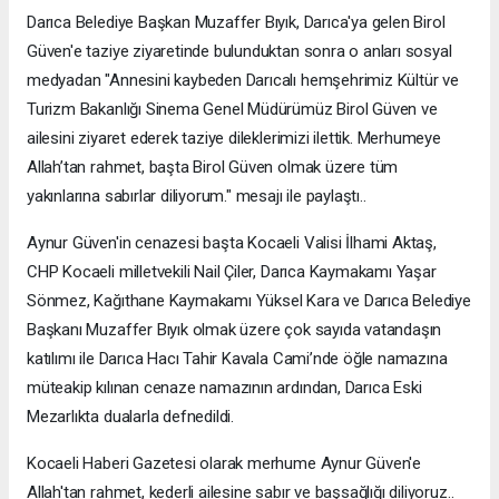
Darıca Belediye Başkan Muzaffer Bıyık, Darıca'ya gelen Birol
Güven'e taziye ziyaretinde bulunduktan sonra o anları sosyal
medyadan "Annesini kaybeden Darıcalı hemşehrimiz Kültür ve
Turizm Bakanlığı Sinema Genel Müdürümüz Birol Güven ve
ailesini ziyaret ederek taziye dileklerimizi ilettik. Merhumeye
Allah’tan rahmet, başta Birol Güven olmak üzere tüm
yakınlarına sabırlar diliyorum." mesajı ile paylaştı..
Aynur Güven'in cenazesi başta Kocaeli Valisi İlhami Aktaş,
CHP Kocaeli milletvekili Nail Çiler, Darıca Kaymakamı Yaşar
Sönmez, Kağıthane Kaymakamı Yüksel Kara ve Darıca Belediye
Başkanı Muzaffer Bıyık olmak üzere çok sayıda vatandaşın
katılımı ile Darıca Hacı Tahir Kavala Cami’nde öğle namazına
müteakip kılınan cenaze namazının ardından, Darıca Eski
Mezarlıkta dualarla defnedildi.
Kocaeli Haberi Gazetesi olarak merhume Aynur Güven'e
Allah'tan rahmet, kederli ailesine sabır ve başsağlığı diliyoruz..