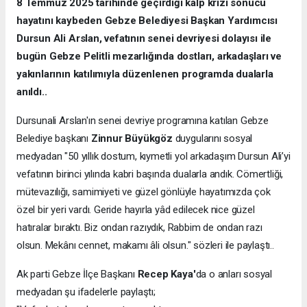
8 Temmuz 2025 tarihinde geçirdiği kalp krizi sonucu
hayatını kaybeden Gebze Belediyesi Başkan Yardımcısı
Dursun Ali Arslan, vefatının senei devriyesi dolayısı ile
bugün Gebze Pelitli mezarlığında dostları, arkadaşları ve
yakınlarının katılımıyla düzenlenen programda dualarla
anıldı..
Dursunali Arslan'ın senei devriye programına katılan Gebze
Belediye başkanı
Zinnur Büyükgöz
duygularını sosyal
medyadan "50 yıllık dostum, kıymetli yol arkadaşım Dursun Ali’yi
vefatının birinci yılında kabri başında dualarla andık. Cömertliği,
mütevazılığı, samimiyeti ve güzel gönlüyle hayatımızda çok
özel bir yeri vardı. Geride hayırla yâd edilecek nice güzel
hatıralar bıraktı. Biz ondan razıydık, Rabbim de ondan razı
olsun. Mekânı cennet, makamı âli olsun." sözleri ile paylaştı..
Ak parti Gebze İlçe Başkanı
Recep Kaya'
da o anları sosyal
medyadan şu ifadelerle paylaştı;