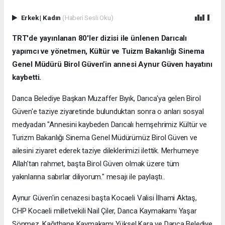
Erkek
|
Kadın
(Haberi Sesli Oku)
TRT'de yayınlanan 80'ler dizisi ile ünlenen Darıcalı
yapımcı ve yönetmen, Kültür ve Tuizm Bakanlığı Sinema
Genel Müdürü Birol Güven’in annesi Aynur Güven hayatını
kaybetti.
Darıca Belediye Başkan Muzaffer Bıyık, Darıca'ya gelen Birol
Güven'e taziye ziyaretinde bulunduktan sonra o anları sosyal
medyadan "Annesini kaybeden Darıcalı hemşehrimiz Kültür ve
Turizm Bakanlığı Sinema Genel Müdürümüz Birol Güven ve
ailesini ziyaret ederek taziye dileklerimizi ilettik. Merhumeye
Allah’tan rahmet, başta Birol Güven olmak üzere tüm
yakınlarına sabırlar diliyorum." mesajı ile paylaştı..
Aynur Güven'in cenazesi başta Kocaeli Valisi İlhami Aktaş,
CHP Kocaeli milletvekili Nail Çiler, Darıca Kaymakamı Yaşar
Sönmez, Kağıthane Kaymakamı Yüksel Kara ve Darıca Belediye