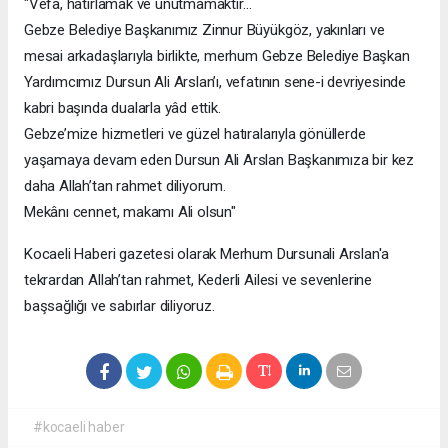
"Vefa, hatırlamak ve unutmamaktır…
Gebze Belediye Başkanımız Zinnur Büyükgöz, yakınları ve
mesai arkadaşlarıyla birlikte, merhum Gebze Belediye Başkan
Yardımcımız Dursun Ali Arslan’ı, vefatının sene-i devriyesinde
kabri başında dualarla yâd ettik.
Gebze’mize hizmetleri ve güzel hatıralarıyla gönüllerde
yaşamaya devam eden Dursun Ali Arslan Başkanımıza bir kez
daha Allah’tan rahmet diliyorum.
Mekânı cennet, makamı Ali olsun"
Kocaeli Haberi gazetesi olarak Merhum Dursunali Arslan'a
tekrardan Allah’tan rahmet, Kederli Ailesi ve sevenlerine
başsağlığı ve sabırlar diliyoruz.
#kocaeli haber