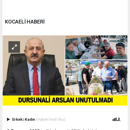
KOCAELİ HABERİ
Erkek
|
Kadın
(Haberi Sesli Oku)