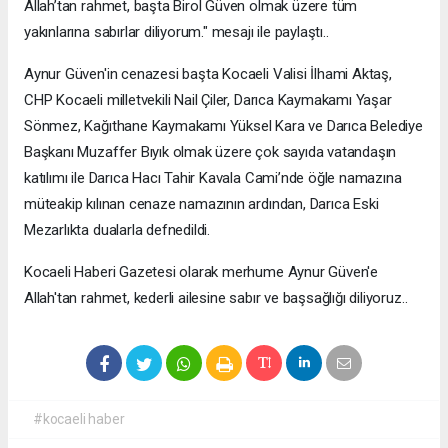
Allah’tan rahmet, başta Birol Güven olmak üzere tüm
yakınlarına sabırlar diliyorum." mesajı ile paylaştı..
Aynur Güven'in cenazesi başta Kocaeli Valisi İlhami Aktaş,
CHP Kocaeli milletvekili Nail Çiler, Darıca Kaymakamı Yaşar
Sönmez, Kağıthane Kaymakamı Yüksel Kara ve Darıca Belediye
Başkanı Muzaffer Bıyık olmak üzere çok sayıda vatandaşın
katılımı ile Darıca Hacı Tahir Kavala Cami’nde öğle namazına
müteakip kılınan cenaze namazının ardından, Darıca Eski
Mezarlıkta dualarla defnedildi.
Kocaeli Haberi Gazetesi olarak merhume Aynur Güven'e
Allah'tan rahmet, kederli ailesine sabır ve başsağlığı diliyoruz..
#kocaeli haber