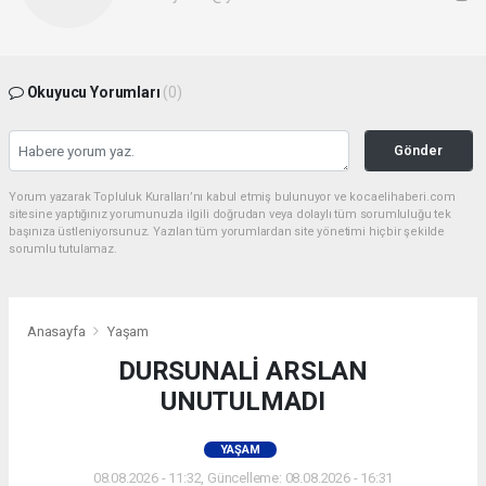
Okuyucu Yorumları
(0)
Gönder
Yorum yazarak Topluluk Kuralları’nı kabul etmiş bulunuyor ve kocaelihaberi.com
sitesine yaptığınız yorumunuzla ilgili doğrudan veya dolaylı tüm sorumluluğu tek
başınıza üstleniyorsunuz. Yazılan tüm yorumlardan site yönetimi hiçbir şekilde
sorumlu tutulamaz.
Anasayfa
Yaşam
DURSUNALİ ARSLAN
UNUTULMADI
YAŞAM
08.08.2026 - 11:32, Güncelleme: 08.08.2026 - 16:31