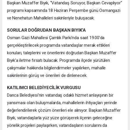
Başkan Muzaffer Bıyık, “Vatandaş Soruyor, Başkan Cevaplıyor”
programı kapsamında 18 Haziran Perşembe günü Osmangazi
ve Nenehatun Mahalleleri sakinleriyle buluşacak.
SORULAR DOĞRUDAN BAŞKAN BIYIK’A
Osman Gazi Mahallesi Çamlık Parkı’nda saat 19.00’da
gerçekleştirilecek programda vatandaşlar merak ettikleri
konuları, taleplerini ve önerilerini doğrudan Başkan Muzaffer
Bıyık’a iletme fırsatı bulacak. Programda ilçede yürütülen
çalışmalar hakkında bilgilendirmeler yapılırken, mahalle
sakinlerinin görüş ve önerileri de dinlenecek.
KATILIMCI BELEDİYECİLİK VURGUSU
Darıca Belediyesi’nin vatandaş odaklı hizmet anlayışının bir
yansıması olan buluşmalarda, mahallelerin ihtiyaçları yerinde
değerlendirilerek çözüm önerileri ele alınıyor. Başkan Muzaffer
Bıyık, vatandaşlarla yüz yüze görüşerek ilçenin geleceğine
yönelik projeleri paylaşırken, vatandaşların sorularını da