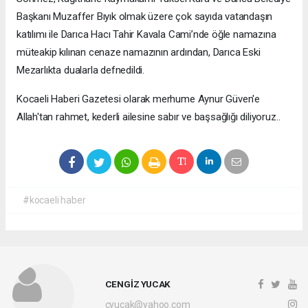
Başkanı Muzaffer Bıyık olmak üzere çok sayıda vatandaşın
katılımı ile Darıca Hacı Tahir Kavala Cami’nde öğle namazına
müteakip kılınan cenaze namazının ardından, Darıca Eski
Mezarlıkta dualarla defnedildi.
Kocaeli Haberi Gazetesi olarak merhume Aynur Güven'e
Allah'tan rahmet, kederli ailesine sabır ve başsağlığı diliyoruz..
#kocaeli haber
CENGİZ YUCAK
cyucak@yahoo.com