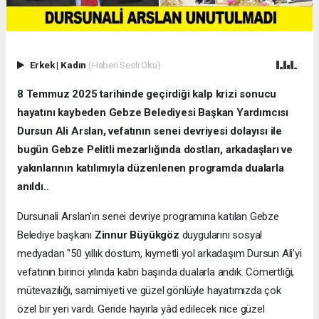
Erkek
|
Kadın
(Haberi Sesli Oku)
8 Temmuz 2025 tarihinde geçirdiği kalp krizi sonucu
hayatını kaybeden Gebze Belediyesi Başkan Yardımcısı
Dursun Ali Arslan, vefatının senei devriyesi dolayısı ile
bugün Gebze Pelitli mezarlığında dostları, arkadaşları ve
yakınlarının katılımıyla düzenlenen programda dualarla
anıldı..
Dursunali Arslan'ın senei devriye programına katılan Gebze
Belediye başkanı
Zinnur Büyükgöz
duygularını sosyal
medyadan "50 yıllık dostum, kıymetli yol arkadaşım Dursun Ali’yi
vefatının birinci yılında kabri başında dualarla andık. Cömertliği,
mütevazılığı, samimiyeti ve güzel gönlüyle hayatımızda çok
özel bir yeri vardı. Geride hayırla yâd edilecek nice güzel