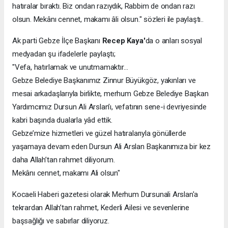
hatıralar bıraktı. Biz ondan razıydık, Rabbim de ondan razı
olsun. Mekânı cennet, makamı âli olsun." sözleri ile paylaştı..
Ak parti Gebze İlçe Başkanı
Recep Kaya'
da o anları sosyal
medyadan şu ifadelerle paylaştı;
"Vefa, hatırlamak ve unutmamaktır…
Gebze Belediye Başkanımız Zinnur Büyükgöz, yakınları ve
mesai arkadaşlarıyla birlikte, merhum Gebze Belediye Başkan
Yardımcımız Dursun Ali Arslan’ı, vefatının sene-i devriyesinde
kabri başında dualarla yâd ettik.
Gebze’mize hizmetleri ve güzel hatıralarıyla gönüllerde
yaşamaya devam eden Dursun Ali Arslan Başkanımıza bir kez
daha Allah’tan rahmet diliyorum.
Mekânı cennet, makamı Ali olsun"
Kocaeli Haberi gazetesi olarak Merhum Dursunali Arslan'a
tekrardan Allah’tan rahmet, Kederli Ailesi ve sevenlerine
başsağlığı ve sabırlar diliyoruz.