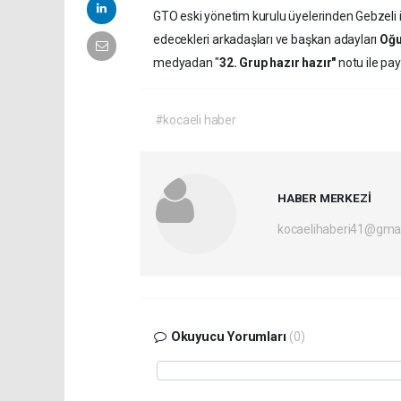
GTO eski yönetim kurulu üyelerinden Gebzeli i
edecekleri arkadaşları ve başkan adayları
Oğu
medyadan "
32. Grup hazır hazır"
notu ile payl
#kocaeli haber
HABER MERKEZİ
kocaelihaberi41@gma
Okuyucu Yorumları
(0)