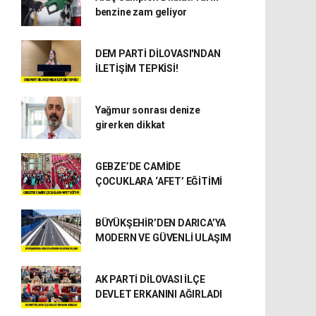
benzine zam geliyor
DEM PARTİ DİLOVASI'NDAN
İLETİŞİM TEPKİSİ!
Yağmur sonrası denize
girerken dikkat
GEBZE’DE CAMİDE
ÇOCUKLARA ‘AFET’ EĞİTİMİ
BÜYÜKŞEHİR’DEN DARICA’YA
MODERN VE GÜVENLİ ULAŞIM
AK PARTİ DİLOVASI İLÇE
DEVLET ERKANINI AĞIRLADI