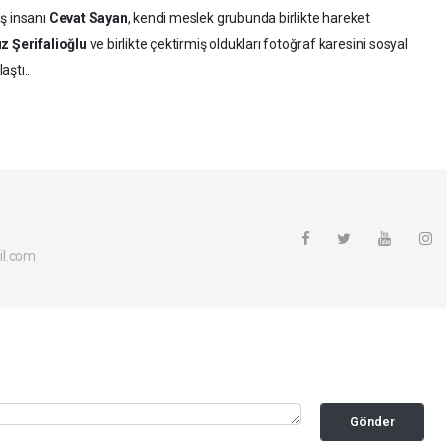
ş insanı
Cevat Sayan
, kendi meslek grubunda birlikte hareket
z Şerifalioğlu
ve birlikte çektirmiş oldukları fotoğraf karesini sosyal
aştı..
il.com
Gönder