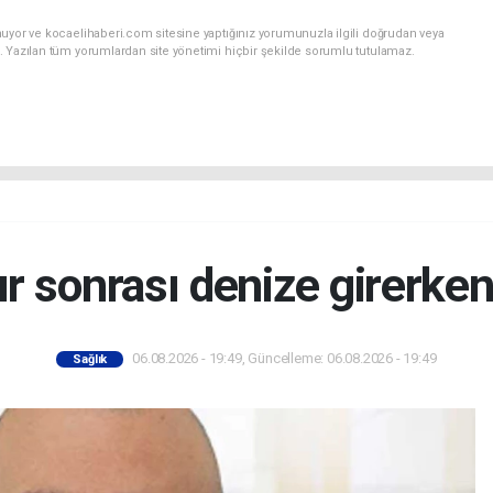
nuyor ve kocaelihaberi.com sitesine yaptığınız yorumunuzla ilgili doğrudan veya
. Yazılan tüm yorumlardan site yönetimi hiçbir şekilde sorumlu tutulamaz.
 sonrası denize girerken
06.08.2026 - 19:49, Güncelleme: 06.08.2026 - 19:49
Sağlık