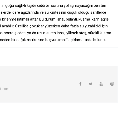
 çoğu sağlıklı kişide ciddi bir soruna yol açmayacağını belirten
lerde, dere ağızlarında ve su kalitesinin düşük olduğu sahillerde
 kirlenme ihtimali artar. Bu durum ishal, bulantı, kusma, karın ağrısı
l açabilir. Özellikle çocuklar yüzerken daha fazla su yutabildiği için
an sonra şiddetli ya da uzun süren ishal, yüksek ateş, sürekli kusma
betmeden bir sağlık merkezine başvurulmalı” açıklamasında bulundu
il.com