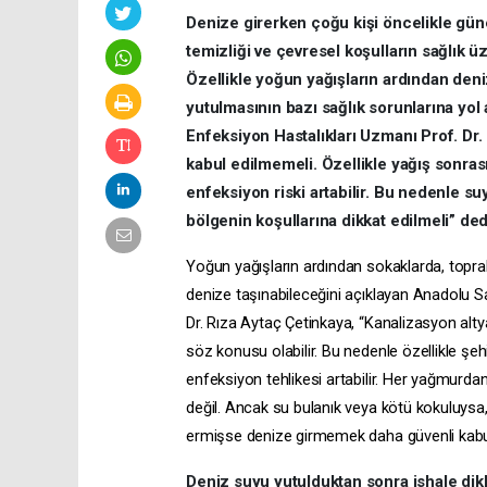
Denize girerken çoğu kişi öncelikle gü
temizliği ve çevresel koşulların sağlık ü
Özellikle yoğun yağışların ardından den
yutulmasının bazı sağlık sorunlarına yo
Enfeksiyon Hastalıkları Uzmanı Prof. Dr
kabul edilmemeli. Özellikle yağış sonras
enfeksiyon riski artabilir. Bu nedenle s
bölgenin koşullarına dikkat edilmeli” ded
Yoğun yağışların ardından sokaklarda, topra
denize taşınabileceğini açıklayan Anadolu S
Dr. Rıza Aytaç Çetinkaya, “Kanalizasyon altya
söz konusu olabilir. Bu nedenle özellikle şeh
enfeksiyon tehlikesi artabilir. Her yağmurda
değil. Ancak su bulanık veya kötü kokuluys
ermişse denize girmemek daha güvenli kabul 
Deniz suyu yutulduktan sonra ishale dik