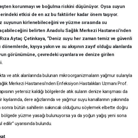
neşten korunmayı ve boğulma riskini düşünüyor. Oysa suyun
zerindeki etkisi de en az bu faktörler kadar önem taşıyor.
iz suyunun kirlenebileceğini ve yüzme sırasında su
l açabileceğini belirten Anadolu Sağlık Merkezi Hastanesi’nden
. Rıza Aytaç Çetinkaya, “Deniz suyu her zaman temiz ve güvenli
ı dönemlerde, kıyıya yakın ve su akışının zayıf olduğu alanlarda
uyun görünümüne, çevredeki uyarılara ve denize girilen
i.
kta ve atık alanlarında bulunan mikroorganizmaların yağmur sularıyla
ağlık Merkezi Hastanesi’nden Enfeksiyon Hastalıkları Uzmanı Prof.
pısının yetersiz kaldığı bölgelerde atık suların denize karışması da
ir kıyılarında, dere ağızlarında ve yağmur suyu kanallarının yakınında
n sonra bütün sahillerin sakıncalı olduğunu söylemek elbette doğru
a, bölgede yüzme yasağı bulunuyorsa ya da yoğun yağış yeni sona
edilir” uyarısında bulundu.
kat