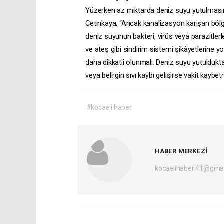
Yüzerken az miktarda deniz suyu yutulmasının
Çetinkaya, “Ancak kanalizasyon karışan bölge
deniz suyunun bakteri, virüs veya parazitlerle
ve ateş gibi sindirim sistemi şikâyetlerine yo
daha dikkatli olunmalı. Deniz suyu yutuldukt
veya belirgin sıvı kaybı gelişirse vakit kay
#kocaeli haber
HABER MERKEZİ
kocaelihaberi41@gma