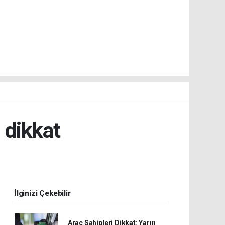
 dikkat
İlginizi Çekebilir
Araç Sahipleri Dikkat: Yarın