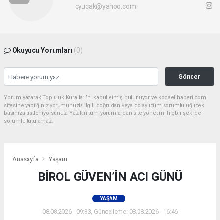
cyucak@yahoo.com
Okuyucu Yorumları
(0)
Gönder
Yorum yazarak Topluluk Kuralları’nı kabul etmiş bulunuyor ve kocaelihaberi.com
sitesine yaptığınız yorumunuzla ilgili doğrudan veya dolaylı tüm sorumluluğu tek
başınıza üstleniyorsunuz. Yazılan tüm yorumlardan site yönetimi hiçbir şekilde
sorumlu tutulamaz.
Anasayfa
Yaşam
BİROL GÜVEN’İN ACI GÜNÜ
YAŞAM
08.08.2026 - 09:33, Güncelleme: 08.08.2026 - 16:46