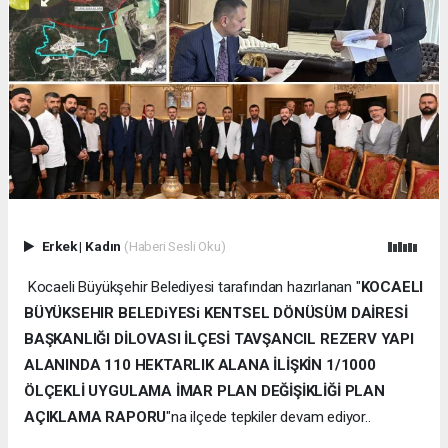
Erkek
|
Kadın
(Haberi Sesli Oku)
Kocaeli Büyükşehir Belediyesi tarafından hazırlanan "
KOCAELI
BÜYÜKSEHIR BELEDiYESi KENTSEL DÖNÜSÜM DAİRESİ
BAŞKANLIĞI DİLOVASI İLÇESİ TAVŞANCIL REZERV YAPI
ALANINDA 110 HEKTARLIK ALANA İLİŞKİN 1/1000
ÖLÇEKLİ UYGULAMA İMAR PLAN DEĞİŞİKLİĞİ PLAN
AÇIKLAMA RAPORU
"na ilçede tepkiler devam ediyor..