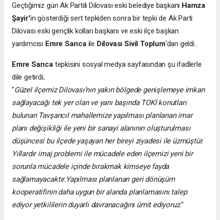
Geçtiğimiz gün Ak Partili Dilovası eski belediye başkanı
Hamza
Şayir'
in gösterdiği sert tepkiden sonra bir tepki de Ak Parti
Dilovası eski gençlik kolları başkanı ve eski ilçe başkan
yardımcısı
Emre Sarıca
ile
Dilovası Sivil Toplum
'dan geldi..
Emre Sarıca
tepkisini sosyal medya sayfasından şu ifadlerle
dile getirdi;
"
Güzel ilçemiz Dilovası’nın yakın bölgede genişlemeye imkan
sağlayacağı tek yer olan ve yanı başında TOKİ konutları
bulunan Tavşancıl mahallemize yapılması planlanan imar
planı değişikliği ile yeni bir sanayi alanının oluşturulması
düşüncesi bu ilçede yaşayan her bireyi ziyadesi ile üzmüştür.
Yıllardır imaj problemi ile mücadele eden ilçemizi yeni bir
sorunla mücadele içinde bırakmak kimseye fayda
sağlamayacaktır.Yapılması planlanan geri dönüşüm
kooperatifinin daha uygun bir alanda planlamasını talep
ediyor yetkililerin duyarlı davranacağını ümit ediyoruz.
"