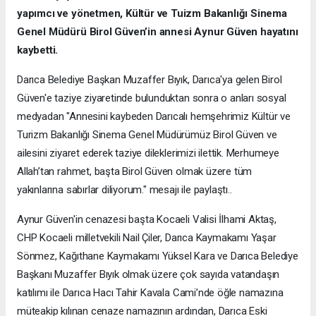
yapımcı ve yönetmen, Kültür ve Tuizm Bakanlığı Sinema
Genel Müdürü Birol Güven’in annesi Aynur Güven hayatını
kaybetti.
Darıca Belediye Başkan Muzaffer Bıyık, Darıca'ya gelen Birol
Güven'e taziye ziyaretinde bulunduktan sonra o anları sosyal
medyadan "Annesini kaybeden Darıcalı hemşehrimiz Kültür ve
Turizm Bakanlığı Sinema Genel Müdürümüz Birol Güven ve
ailesini ziyaret ederek taziye dileklerimizi ilettik. Merhumeye
Allah’tan rahmet, başta Birol Güven olmak üzere tüm
yakınlarına sabırlar diliyorum." mesajı ile paylaştı..
Aynur Güven'in cenazesi başta Kocaeli Valisi İlhami Aktaş,
CHP Kocaeli milletvekili Nail Çiler, Darıca Kaymakamı Yaşar
Sönmez, Kağıthane Kaymakamı Yüksel Kara ve Darıca Belediye
Başkanı Muzaffer Bıyık olmak üzere çok sayıda vatandaşın
katılımı ile Darıca Hacı Tahir Kavala Cami’nde öğle namazına
müteakip kılınan cenaze namazının ardından, Darıca Eski