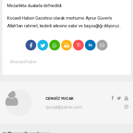
Mezarlıkta dualarla defnedildi.
Kocaeli Haberi Gazetesi olarak merhume Aynur Güven'e
Allah'tan rahmet, kederli ailesine sabır ve başsağlığı diliyoruz..
#kocaeli haber
CENGİZ YUCAK
cyucak@yahoo.com