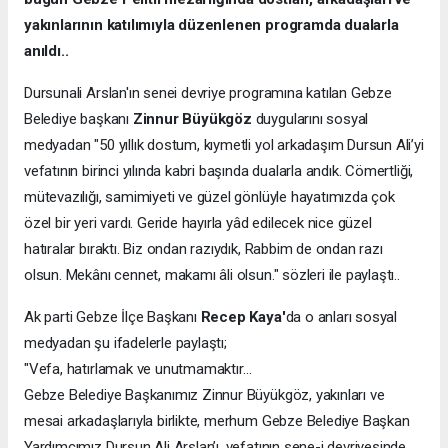
yakınlarının katılımıyla düzenlenen programda dualarla
anıldı..
Dursunali Arslan'ın senei devriye programına katılan Gebze
Belediye başkanı
Zinnur Büyükgöz
duygularını sosyal
medyadan "50 yıllık dostum, kıymetli yol arkadaşım Dursun Ali’yi
vefatının birinci yılında kabri başında dualarla andık. Cömertliği,
mütevazılığı, samimiyeti ve güzel gönlüyle hayatımızda çok
özel bir yeri vardı. Geride hayırla yâd edilecek nice güzel
hatıralar bıraktı. Biz ondan razıydık, Rabbim de ondan razı
olsun. Mekânı cennet, makamı âli olsun." sözleri ile paylaştı..
Ak parti Gebze İlçe Başkanı
Recep Kaya'
da o anları sosyal
medyadan şu ifadelerle paylaştı;
"Vefa, hatırlamak ve unutmamaktır…
Gebze Belediye Başkanımız Zinnur Büyükgöz, yakınları ve
mesai arkadaşlarıyla birlikte, merhum Gebze Belediye Başkan
Yardımcımız Dursun Ali Arslan’ı, vefatının sene-i devriyesinde