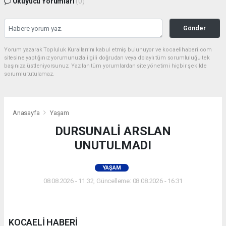
Okuyucu Yorumları
(0)
Gönder
Yorum yazarak Topluluk Kuralları’nı kabul etmiş bulunuyor ve kocaelihaberi.com
sitesine yaptığınız yorumunuzla ilgili doğrudan veya dolaylı tüm sorumluluğu tek
başınıza üstleniyorsunuz. Yazılan tüm yorumlardan site yönetimi hiçbir şekilde
sorumlu tutulamaz.
Anasayfa
Yaşam
DURSUNALİ ARSLAN
UNUTULMADI
YAŞAM
08.08.2026 - 11:32, Güncelleme: 08.08.2026 - 16:31
KOCAELİ HABERİ