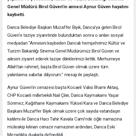
Genel Müdürü Birol Güven’in annesi Aynur Güven hayatını
kaybetti.
Darıca Belediye Başkan Muzaffer Bıyık, Darıca'ya gelen Birol
Güven'e taziye ziyaretinde bulunduktan sonra o anları sosyal
medyadan "Annesini kaybeden Darıcalı hemşehrimiz Kültür ve
Turizm Bakanlığı Sinema Genel Müdürümüz Birol Güven ve
ailesini ziyaret ederek taziye dileklerimizi ilettik. Merhumeye
Allah’tan rahmet, başta Birol Güven olmak üzere tüm
yakınlarına sabırlar diliyorum." mesajı ile paylaştı..
Aynur Güven'in cenazesi başta Kocaeli Valisi İlhami Aktaş,
CHP Kocaeli milletvekili Nail Çiler, Darıca Kaymakamı Yaşar
Sönmez, Kağıthane Kaymakamı Yüksel Kara ve Darıca Belediye
Başkanı Muzaffer Bıyık olmak üzere çok sayıda vatandaşın
katılımı ile Darıca Hacı Tahir Kavala Cami’nde öğle namazına
müteakip kılınan cenaze namazının ardından, Darıca Eski
Mezarlıkta dualarla defnedildi.