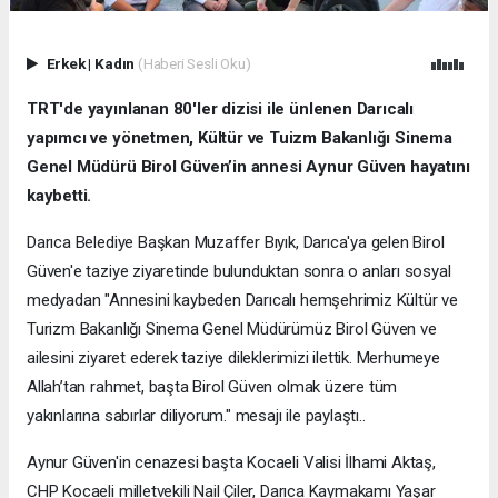
Erkek
|
Kadın
(Haberi Sesli Oku)
TRT'de yayınlanan 80'ler dizisi ile ünlenen Darıcalı
yapımcı ve yönetmen, Kültür ve Tuizm Bakanlığı Sinema
Genel Müdürü Birol Güven’in annesi Aynur Güven hayatını
kaybetti.
Darıca Belediye Başkan Muzaffer Bıyık, Darıca'ya gelen Birol
Güven'e taziye ziyaretinde bulunduktan sonra o anları sosyal
medyadan "Annesini kaybeden Darıcalı hemşehrimiz Kültür ve
Turizm Bakanlığı Sinema Genel Müdürümüz Birol Güven ve
ailesini ziyaret ederek taziye dileklerimizi ilettik. Merhumeye
Allah’tan rahmet, başta Birol Güven olmak üzere tüm
yakınlarına sabırlar diliyorum." mesajı ile paylaştı..
Aynur Güven'in cenazesi başta Kocaeli Valisi İlhami Aktaş,
CHP Kocaeli milletvekili Nail Çiler, Darıca Kaymakamı Yaşar