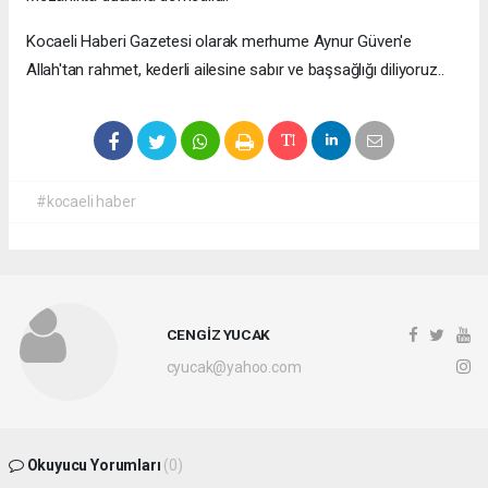
Kocaeli Haberi Gazetesi olarak merhume Aynur Güven'e
Allah'tan rahmet, kederli ailesine sabır ve başsağlığı diliyoruz..
#kocaeli haber
CENGİZ YUCAK
cyucak@yahoo.com
Okuyucu Yorumları
(0)