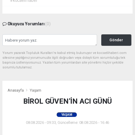
#kocaeli haber
Okuyucu Yorumları
(0)
Gönder
Yorum yazarak Topluluk Kuralları’nı kabul etmiş bulunuyor ve kocaelihaberi.com
sitesine yaptığınız yorumunuzla ilgili doğrudan veya dolaylı tüm sorumluluğu tek
başınıza üstleniyorsunuz. Yazılan tüm yorumlardan site yönetimi hiçbir şekilde
sorumlu tutulamaz.
Anasayfa
Yaşam
BİROL GÜVEN’İN ACI GÜNÜ
YAŞAM
08.08.2026 - 09:33, Güncelleme: 08.08.2026 - 16:46