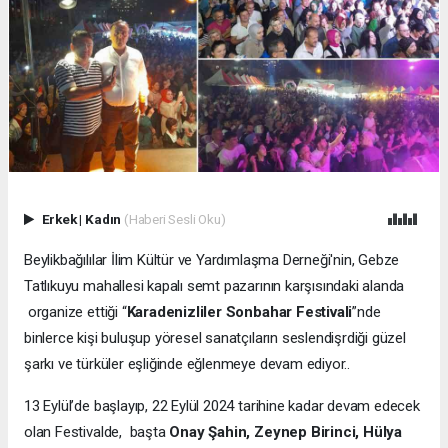
Erkek
|
Kadın
(Haberi Sesli Oku)
Beylikbağılılar İlim Kültür ve Yardımlaşma Derneği'nin, Gebze
Tatlıkuyu mahallesi kapalı semt pazarının karşısındaki alanda
organize ettiği “
Karadenizliler Sonbahar Festivali
”nde
binlerce kişi buluşup yöresel sanatçıların seslendişrdiği güzel
şarkı ve türküler eşliğinde eğlenmeye devam ediyor..
13 Eylül’de başlayıp, 22 Eylül 2024 tarihine kadar devam edecek
olan Festivalde, başta
Onay Şahin, Zeynep Birinci, Hülya