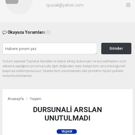
cyucak@yahoo.com
Okuyucu Yorumları
(0)
Gönder
Yorum yazarak Topluluk Kuralları’nı kabul etmiş bulunuyor ve kocaelihaberi.com
sitesine yaptığınız yorumunuzla ilgili doğrudan veya dolaylı tüm sorumluluğu tek
başınıza üstleniyorsunuz. Yazılan tüm yorumlardan site yönetimi hiçbir şekilde
sorumlu tutulamaz.
Anasayfa
Yaşam
DURSUNALİ ARSLAN
UNUTULMADI
YAŞAM