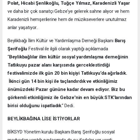
Polat, Hicabi Şenlikoğlu, Tuğçe Yılmaz, Karadenizli Yaşar
ve daha bir çok sanatçı Gebze'ye gelerek sahne alıyor ve hem
Karadenizli hemşerilerine hem de müzikseverlere unutulmaz
anlar yaşatıyor..
Beylikbağı İlim Kültür ve Yardımlaşma Derneği Başkanı
Barış
Şerifoğlu
Festival ile ilgili olarak yaptığı açıklamada
“
Beylikbağlılar ilim kültür sosyal yardımlaşma derneğinin
Tatlıkuyu pazar alanı karşısında gerceklestirdiği
festivalimizde ilk gün 20 bin kişiyi Tatlıkuyu’da ağırladık.
İkinci gün 14 bin kişi ile taçlandırdık ve etkinliğimiz
önümüzdeki Pazar gününe kadar devam ediyor. Biz bu
görkemli etkinliğimiz ile Gebze'nin en büyük STK’larından
birisi olduğunu ispatladık
.” Dedi..
BEYLİKBAĞINA LİSE İSTİYORLAR
BİKSYD Yönetim kurulu Başkanı Barış Şerifoğlu sosyal
medyadan yaptığı paylaşımda da şu ifadeler yer verdi;