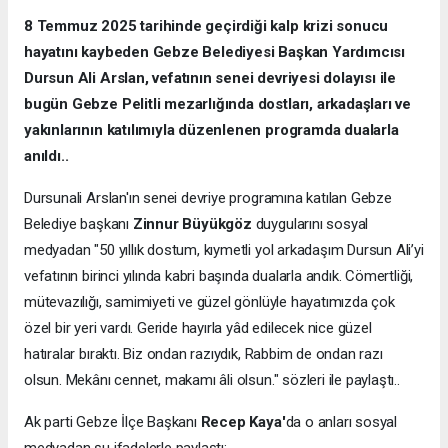
8 Temmuz 2025 tarihinde geçirdiği kalp krizi sonucu
hayatını kaybeden Gebze Belediyesi Başkan Yardımcısı
Dursun Ali Arslan, vefatının senei devriyesi dolayısı ile
bugün Gebze Pelitli mezarlığında dostları, arkadaşları ve
yakınlarının katılımıyla düzenlenen programda dualarla
anıldı..
Dursunali Arslan'ın senei devriye programına katılan Gebze
Belediye başkanı
Zinnur Büyükgöz
duygularını sosyal
medyadan "50 yıllık dostum, kıymetli yol arkadaşım Dursun Ali’yi
vefatının birinci yılında kabri başında dualarla andık. Cömertliği,
mütevazılığı, samimiyeti ve güzel gönlüyle hayatımızda çok
özel bir yeri vardı. Geride hayırla yâd edilecek nice güzel
hatıralar bıraktı. Biz ondan razıydık, Rabbim de ondan razı
olsun. Mekânı cennet, makamı âli olsun." sözleri ile paylaştı..
Ak parti Gebze İlçe Başkanı
Recep Kaya'
da o anları sosyal
medyadan şu ifadelerle paylaştı;