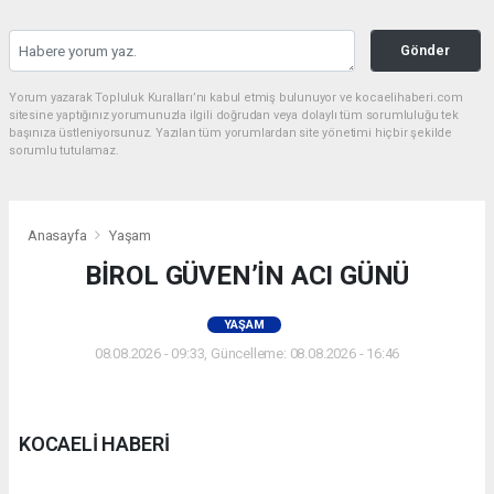
Gönder
Yorum yazarak Topluluk Kuralları’nı kabul etmiş bulunuyor ve kocaelihaberi.com
sitesine yaptığınız yorumunuzla ilgili doğrudan veya dolaylı tüm sorumluluğu tek
başınıza üstleniyorsunuz. Yazılan tüm yorumlardan site yönetimi hiçbir şekilde
sorumlu tutulamaz.
Anasayfa
Yaşam
BİROL GÜVEN’İN ACI GÜNÜ
YAŞAM
08.08.2026 - 09:33, Güncelleme: 08.08.2026 - 16:46
KOCAELİ HABERİ