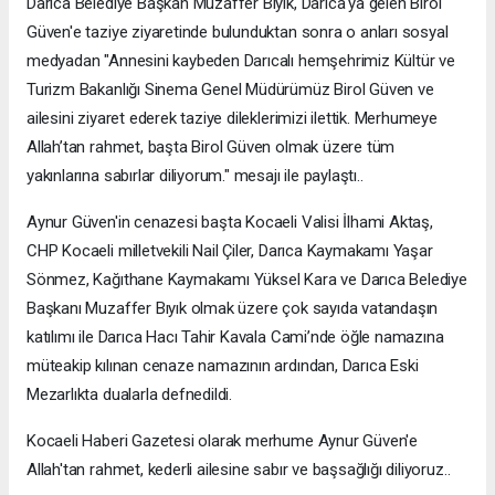
Darıca Belediye Başkan Muzaffer Bıyık, Darıca'ya gelen Birol
Güven'e taziye ziyaretinde bulunduktan sonra o anları sosyal
medyadan "Annesini kaybeden Darıcalı hemşehrimiz Kültür ve
Turizm Bakanlığı Sinema Genel Müdürümüz Birol Güven ve
ailesini ziyaret ederek taziye dileklerimizi ilettik. Merhumeye
Allah’tan rahmet, başta Birol Güven olmak üzere tüm
yakınlarına sabırlar diliyorum." mesajı ile paylaştı..
Aynur Güven'in cenazesi başta Kocaeli Valisi İlhami Aktaş,
CHP Kocaeli milletvekili Nail Çiler, Darıca Kaymakamı Yaşar
Sönmez, Kağıthane Kaymakamı Yüksel Kara ve Darıca Belediye
Başkanı Muzaffer Bıyık olmak üzere çok sayıda vatandaşın
katılımı ile Darıca Hacı Tahir Kavala Cami’nde öğle namazına
müteakip kılınan cenaze namazının ardından, Darıca Eski
Mezarlıkta dualarla defnedildi.
Kocaeli Haberi Gazetesi olarak merhume Aynur Güven'e
Allah'tan rahmet, kederli ailesine sabır ve başsağlığı diliyoruz..