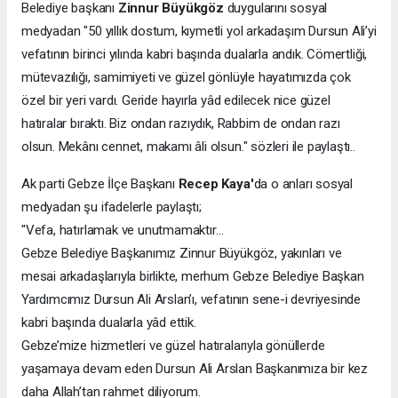
Belediye başkanı
Zinnur Büyükgöz
duygularını sosyal
medyadan "50 yıllık dostum, kıymetli yol arkadaşım Dursun Ali’yi
vefatının birinci yılında kabri başında dualarla andık. Cömertliği,
mütevazılığı, samimiyeti ve güzel gönlüyle hayatımızda çok
özel bir yeri vardı. Geride hayırla yâd edilecek nice güzel
hatıralar bıraktı. Biz ondan razıydık, Rabbim de ondan razı
olsun. Mekânı cennet, makamı âli olsun." sözleri ile paylaştı..
Ak parti Gebze İlçe Başkanı
Recep Kaya'
da o anları sosyal
medyadan şu ifadelerle paylaştı;
"Vefa, hatırlamak ve unutmamaktır…
Gebze Belediye Başkanımız Zinnur Büyükgöz, yakınları ve
mesai arkadaşlarıyla birlikte, merhum Gebze Belediye Başkan
Yardımcımız Dursun Ali Arslan’ı, vefatının sene-i devriyesinde
kabri başında dualarla yâd ettik.
Gebze’mize hizmetleri ve güzel hatıralarıyla gönüllerde
yaşamaya devam eden Dursun Ali Arslan Başkanımıza bir kez
daha Allah’tan rahmet diliyorum.