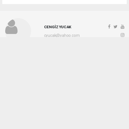
CENGİZ YUCAK
cyucak@yahoo.com
Okuyucu Yorumları
(0)
Gönder
Yorum yazarak Topluluk Kuralları’nı kabul etmiş bulunuyor ve kocaelihaberi.com
sitesine yaptığınız yorumunuzla ilgili doğrudan veya dolaylı tüm sorumluluğu tek
başınıza üstleniyorsunuz. Yazılan tüm yorumlardan site yönetimi hiçbir şekilde
sorumlu tutulamaz.