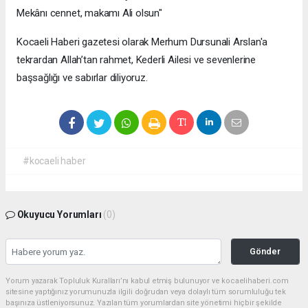
Mekânı cennet, makamı Ali olsun"
Kocaeli Haberi gazetesi olarak Merhum Dursunali Arslan'a
tekrardan Allah’tan rahmet, Kederli Ailesi ve sevenlerine
başsağlığı ve sabırlar diliyoruz.
#kocaeli haber
Okuyucu Yorumları
(0)
Gönder
Yorum yazarak Topluluk Kuralları’nı kabul etmiş bulunuyor ve kocaelihaberi.com
sitesine yaptığınız yorumunuzla ilgili doğrudan veya dolaylı tüm sorumluluğu tek
başınıza üstleniyorsunuz. Yazılan tüm yorumlardan site yönetimi hiçbir şekilde