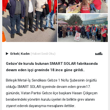
Erkek
|
Kadın
(Haberi Sesli Oku)
Gebze'de kurulu bulunan SMART SOLAR fabrikasında
devam eden işçi grevinde 18.ince güne girildi..
Birleşik Metal-İş Sendikası Gebze 1 No’lu Şubesinin örgütlü
olduğu SMART SOLAR işyerinde devam eden grevin17.
gününde, Vatan Partisi Gebze ilçe başkanı Hasan Çölgeçen
beraberindeki yönetim kurulu üyeleri ile birlikte grev alanını
ziyaret ederek dayanışma mesajlarını ilettiler..