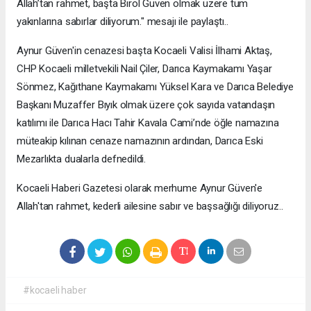
Allah’tan rahmet, başta Birol Güven olmak üzere tüm
yakınlarına sabırlar diliyorum." mesajı ile paylaştı..
Aynur Güven'in cenazesi başta Kocaeli Valisi İlhami Aktaş,
CHP Kocaeli milletvekili Nail Çiler, Darıca Kaymakamı Yaşar
Sönmez, Kağıthane Kaymakamı Yüksel Kara ve Darıca Belediye
Başkanı Muzaffer Bıyık olmak üzere çok sayıda vatandaşın
katılımı ile Darıca Hacı Tahir Kavala Cami’nde öğle namazına
müteakip kılınan cenaze namazının ardından, Darıca Eski
Mezarlıkta dualarla defnedildi.
Kocaeli Haberi Gazetesi olarak merhume Aynur Güven'e
Allah'tan rahmet, kederli ailesine sabır ve başsağlığı diliyoruz..
#kocaeli haber