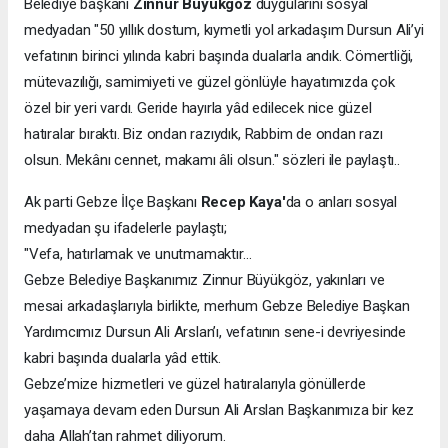
Belediye başkanı
Zinnur Büyükgöz
duygularını sosyal
medyadan "50 yıllık dostum, kıymetli yol arkadaşım Dursun Ali’yi
vefatının birinci yılında kabri başında dualarla andık. Cömertliği,
mütevazılığı, samimiyeti ve güzel gönlüyle hayatımızda çok
özel bir yeri vardı. Geride hayırla yâd edilecek nice güzel
hatıralar bıraktı. Biz ondan razıydık, Rabbim de ondan razı
olsun. Mekânı cennet, makamı âli olsun." sözleri ile paylaştı..
Ak parti Gebze İlçe Başkanı
Recep Kaya'
da o anları sosyal
medyadan şu ifadelerle paylaştı;
"Vefa, hatırlamak ve unutmamaktır…
Gebze Belediye Başkanımız Zinnur Büyükgöz, yakınları ve
mesai arkadaşlarıyla birlikte, merhum Gebze Belediye Başkan
Yardımcımız Dursun Ali Arslan’ı, vefatının sene-i devriyesinde
kabri başında dualarla yâd ettik.
Gebze’mize hizmetleri ve güzel hatıralarıyla gönüllerde
yaşamaya devam eden Dursun Ali Arslan Başkanımıza bir kez
daha Allah’tan rahmet diliyorum.