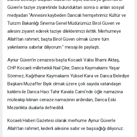
Güven'e taziye ziyaretinde bulunduktan sonra o anları sosyal
medyadan "Annesini kaybeden Darıcalı hemşehrimiz Kültür ve
Turizm Bakanlığı Sinema Genel Müdürümüz Birol Güven ve
ailesini ziyaret ederek taziye dileklerimizi ilettik. Merhumeye
Allah’tan rahmet, başta Birol Güven olmak üzere tüm
yakınlarına sabırlar diliyorum." mesajı ile paylaştı..
Aynur Güven'in cenazesi başta Kocaeli Valisi İlhami Aktaş,
CHP Kocaeli milletvekili Nail Çiler, Darıca Kaymakamı Yaşar
Sönmez, Kağıthane Kaymakamı Yüksel Kara ve Darıca Belediye
Başkanı Muzaffer Bıyık olmak üzere çok sayıda vatandaşın
katılımı ile Darıca Hacı Tahir Kavala Cami’nde öğle namazına
müteakip kılınan cenaze namazının ardından, Darıca Eski
Mezarlıkta dualarla defnedildi.
Kocaeli Haberi Gazetesi olarak merhume Aynur Güven'e
Allah'tan rahmet, kederli ailesine sabır ve başsağlığı diliyoruz..