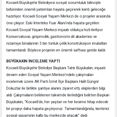
Kocaeli Büyükşehir Belediyesi sosyal sorumluluk bilinciyle
birbirinden önemli yatırımları hayata geçirerek kenti geleceğe
hazırlıyor. Kocaeli Sosyal Yaşam Merkezi de o projeler arasında
öne çıkıyor. Eski İnterteks Fuar Alanı’nda hayata geçirilen
Kocaeli Sosyal Yaşam Merkezi inşaatı oldukça hızlı ilerliyor.
Konservatuvar, girişimcilik, gastronomi dil akademisi ve
nizamiye binalarının 3 bin tonluk çelik konstrüksiyon imalatları
tamamlandı. Böylece projenin en önemli safhası geride kaldı.
BÜYÜKAKIN İNCELEME YAPTI
Kocaeli Büyükşehir Belediye Başkanı Tahir Büyükakın, inşaatı
devam eden Sosyal Yaşam Merkezi’ndeki çalışmaları
incelemek üzere AK Parti İzmit İlçe Başkanı Halil Güngör
Dokuzlar ile birlikte şantiye alanını ziyaret etti, ekiplerden bilgi
aldı. Çalışmaların belirlenen takvimde ilerlediğini belirten Başkan
Büyükakın, “Kocaeli’de, her yaştan ve her kesime hitap edecek
bir projeyi daha hayata geçiriyoruz. Tamamlandığında, kentimiz
sosyal yaşamının kalbi bu merkezde atacak” dedi.