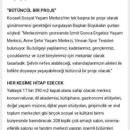
“BÜTÜNCÜL BİR PROJE”
Kocaeli Sosyal Yaşam Merkezi’nin tek başına bir proje olarak
görülmemesi gerektiğini vurgulayan Başkan Büyükakın şunları
söyledi: “Merkezimizin çevresinde İzmit Gonca Engelsiz Yaşam
Merkezi, Anne Şehir Yaşam Merkezi, Vinsan Spor Tesisleri
bulunuyor. Bu bölgeyi yaşlılarımız, kadınlarımız, gençlerimiz,
çocuklarımız ve özel bireylerimiz için mekanlar olarak
tasarladık. Şehrin nefes alabileceği, vatandaşlarımızın aileleri ile
birlikte doyasıya yaşayabileceği bütüncül bir proje olacak.”
HER KESİME HİTAP EDECEK
Yaklaşık 17 bin 390 m2 kapalı alana sahip olacak merkez;
konservatuvar, dil akademisi, kütüphane, gastronomi atölyeleri,
doğal yaşam müzesi, dijital yayın stüdyoları, girişimcilik ve sivil
toplum merkezleri gibi birçok sosyal ve kültürel birimi
bünyesinde barındıracak. 208 kişilik çok amaçlı salon, sinema-
etkinlik salonu ve tanıtım merkezi yapının önemli bölümleri