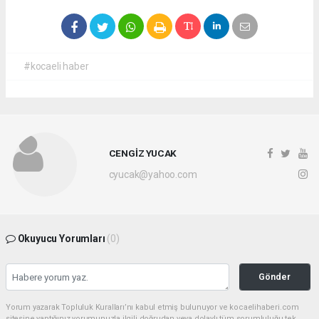
#kocaeli haber
CENGİZ YUCAK
cyucak@yahoo.com
Okuyucu Yorumları
(0)
Gönder
Yorum yazarak Topluluk Kuralları’nı kabul etmiş bulunuyor ve kocaelihaberi.com
sitesine yaptığınız yorumunuzla ilgili doğrudan veya dolaylı tüm sorumluluğu tek