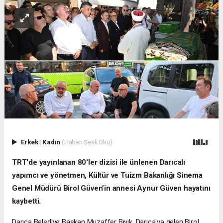
Erkek
|
Kadın
(Haberi Sesli Oku)
TRT'de yayınlanan 80'ler dizisi ile ünlenen Darıcalı
yapımcı ve yönetmen, Kültür ve Tuizm Bakanlığı Sinema
Genel Müdürü Birol Güven’in annesi Aynur Güven hayatını
kaybetti.
Darıca Belediye Başkan Muzaffer Bıyık, Darıca'ya gelen Birol