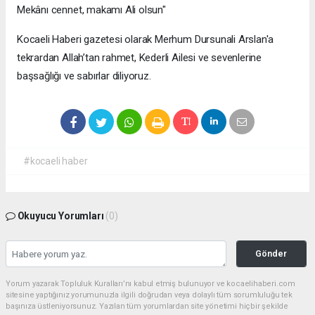
Mekânı cennet, makamı Ali olsun"
Kocaeli Haberi gazetesi olarak Merhum Dursunali Arslan'a
tekrardan Allah’tan rahmet, Kederli Ailesi ve sevenlerine
başsağlığı ve sabırlar diliyoruz.
#kocaeli haber
Okuyucu Yorumları
(0)
Gönder
Yorum yazarak Topluluk Kuralları’nı kabul etmiş bulunuyor ve kocaelihaberi.com
sitesine yaptığınız yorumunuzla ilgili doğrudan veya dolaylı tüm sorumluluğu tek
başınıza üstleniyorsunuz. Yazılan tüm yorumlardan site yönetimi hiçbir şekilde