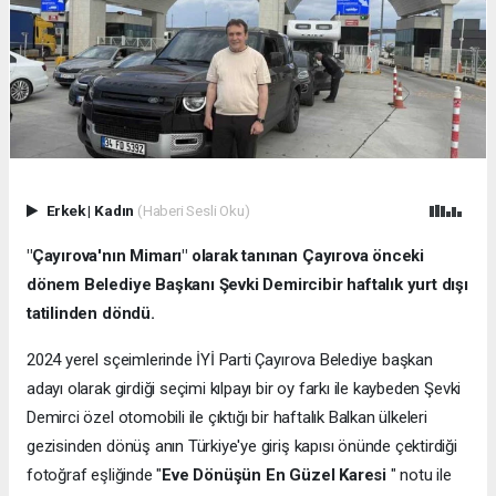
Erkek
|
Kadın
(Haberi Sesli Oku)
"Çayırova'nın Mimarı" olarak tanınan Çayırova önceki
dönem Belediye Başkanı Şevki Demircibir haftalık yurt dışı
tatilinden döndü.
2024 yerel sçeimlerinde İYİ Parti Çayırova Belediye başkan
adayı olarak girdiği seçimi kılpayı bir oy farkı ile kaybeden Şevki
Demirci özel otomobili ile çıktığı bir haftalık Balkan ülkeleri
gezisinden dönüş anın Türkiye'ye giriş kapısı önünde çektirdiği
fotoğraf eşliğinde "
Eve Dönüşün En Güzel Karesi
" notu ile