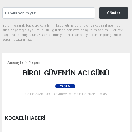
Gönder
Yorum yazarak Topluluk Kuralları’nı kabul etmiş bulunuyor ve kocaelihaberi.com
sitesine yaptığınız yorumunuzla ilgili doğrudan veya dolaylı tüm sorumluluğu tek
başınıza üstleniyorsunuz. Yazılan tüm yorumlardan site yönetimi hiçbir şekilde
sorumlu tutulamaz.
Anasayfa
Yaşam
BİROL GÜVEN’İN ACI GÜNÜ
YAŞAM
08.08.2026 - 09:33, Güncelleme: 08.08.2026 - 16:46
KOCAELİ HABERİ