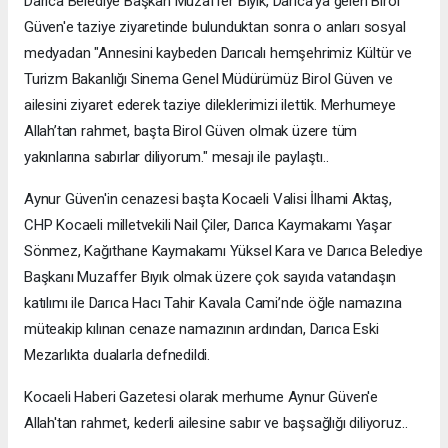
Darıca Belediye Başkan Muzaffer Bıyık, Darıca'ya gelen Birol
Güven'e taziye ziyaretinde bulunduktan sonra o anları sosyal
medyadan "Annesini kaybeden Darıcalı hemşehrimiz Kültür ve
Turizm Bakanlığı Sinema Genel Müdürümüz Birol Güven ve
ailesini ziyaret ederek taziye dileklerimizi ilettik. Merhumeye
Allah’tan rahmet, başta Birol Güven olmak üzere tüm
yakınlarına sabırlar diliyorum." mesajı ile paylaştı..
Aynur Güven'in cenazesi başta Kocaeli Valisi İlhami Aktaş,
CHP Kocaeli milletvekili Nail Çiler, Darıca Kaymakamı Yaşar
Sönmez, Kağıthane Kaymakamı Yüksel Kara ve Darıca Belediye
Başkanı Muzaffer Bıyık olmak üzere çok sayıda vatandaşın
katılımı ile Darıca Hacı Tahir Kavala Cami’nde öğle namazına
müteakip kılınan cenaze namazının ardından, Darıca Eski
Mezarlıkta dualarla defnedildi.
Kocaeli Haberi Gazetesi olarak merhume Aynur Güven'e
Allah'tan rahmet, kederli ailesine sabır ve başsağlığı diliyoruz..