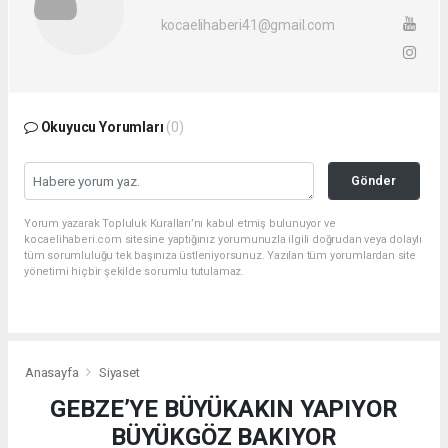
kocaelihaberi41@gmail.com
Okuyucu Yorumları
(0)
Gönder
Yorum yazarak Topluluk Kuralları’nı kabul etmiş bulunuyor ve
kocaelihaberi.com sitesine yaptığınız yorumunuzla ilgili doğrudan veya dolaylı
tüm sorumluluğu tek başınıza üstleniyorsunuz. Yazılan tüm yorumlardan site
yönetimi hiçbir şekilde sorumlu tutulamaz.
Anasayfa
Siyaset
GEBZE’YE BÜYÜKAKIN YAPIYOR
BÜYÜKGÖZ BAKIYOR