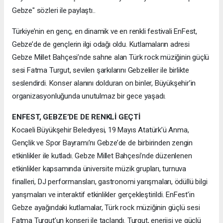
Gebze" sözleri ile paylaştı..
Türkiye’nin en genç, en dinamik ve en renkli festivali EnFest,
Gebze’de de gençlerin ilgi odağı oldu. Kutlamaların adresi
Gebze Millet Bahçesi’nde sahne alan Türk rock müziğinin güçlü
sesi Fatma Turgut, sevilen şarkılarını Gebzeliler ile birlikte
seslendirdi. Konser alanını dolduran on binler, Büyükşehir’in
organizasyonluğunda unutulmaz bir gece yaşadı.
ENFEST, GEBZE’DE DE RENKLİ GEÇTİ
Kocaeli Büyükşehir Belediyesi, 19 Mayıs Atatürk’ü Anma,
Gençlik ve Spor Bayramı’nı Gebze’de de birbirinden zengin
etkinlikler ile kutladı. Gebze Millet Bahçesi’nde düzenlenen
etkinlikler kapsamında üniversite müzik grupları, turnuva
finalleri, DJ performansları, gastronomi yarışmaları, ödüllü bilgi
yarışmaları ve interaktif etkinlikler gerçekleştirildi. EnFest’in
Gebze ayağındaki kutlamalar, Türk rock müziğinin güçlü sesi
Fatma Turgut’un konseri ile taçlandı. Turgut, enerjisi ve güçlü