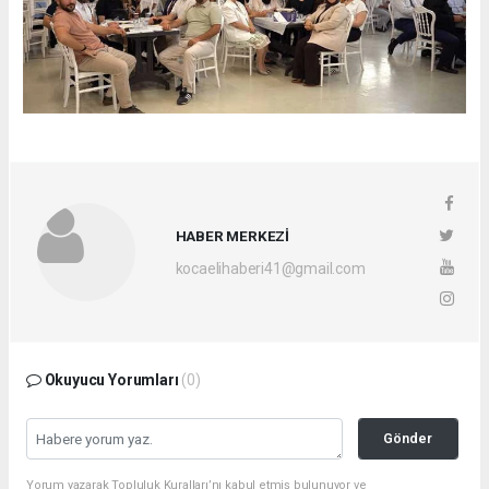
HABER MERKEZİ
kocaelihaberi41@gmail.com
Okuyucu Yorumları
(0)
Gönder
Yorum yazarak Topluluk Kuralları’nı kabul etmiş bulunuyor ve