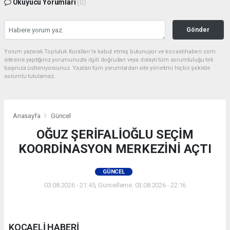
Okuyucu Yorumları
(0)
Gönder
Yorum yazarak Topluluk Kuralları’nı kabul etmiş bulunuyor ve kocaelihaberi.com
sitesine yaptığınız yorumunuzla ilgili doğrudan veya dolaylı tüm sorumluluğu tek
başınıza üstleniyorsunuz. Yazılan tüm yorumlardan site yönetimi hiçbir şekilde
sorumlu tutulamaz.
Anasayfa
Güncel
OĞUZ ŞERİFALİOĞLU SEÇİM
KOORDİNASYON MERKEZİNİ AÇTI
GÜNCEL
03.08.2026 - 21:45, Güncelleme: 03.08.2026 - 22:16
KOCAELİ HABERİ