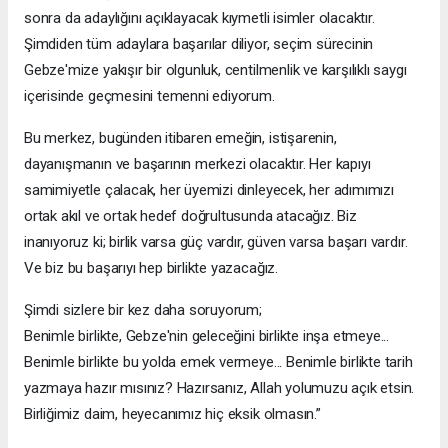
sonra da adaylığını açıklayacak kıymetli isimler olacaktır.
Şimdiden tüm adaylara başarılar diliyor, seçim sürecinin
Gebze'mize yakışır bir olgunluk, centilmenlik ve karşılıklı saygı
içerisinde geçmesini temenni ediyorum.
Bu merkez, bugünden itibaren emeğin, istişarenin,
dayanışmanın ve başarının merkezi olacaktır. Her kapıyı
samimiyetle çalacak, her üyemizi dinleyecek, her adımımızı
ortak akıl ve ortak hedef doğrultusunda atacağız. Biz
inanıyoruz ki; birlik varsa güç vardır, güven varsa başarı vardır.
Ve biz bu başarıyı hep birlikte yazacağız.
Şimdi sizlere bir kez daha soruyorum;
Benimle birlikte, Gebze'nin geleceğini birlikte inşa etmeye...
Benimle birlikte bu yolda emek vermeye... Benimle birlikte tarih
yazmaya hazır mısınız? Hazırsanız, Allah yolumuzu açık etsin.
Birliğimiz daim, heyecanımız hiç eksik olmasın.”