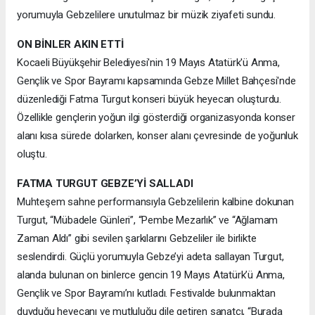
yorumuyla Gebzelilere unutulmaz bir müzik ziyafeti sundu.
ON BİNLER AKIN ETTİ
Kocaeli Büyükşehir Belediyesi'nin 19 Mayıs Atatürk'ü Anma,
Gençlik ve Spor Bayramı kapsamında Gebze Millet Bahçesi'nde
düzenlediği Fatma Turgut konseri büyük heyecan oluşturdu.
Özellikle gençlerin yoğun ilgi gösterdiği organizasyonda konser
alanı kısa sürede dolarken, konser alanı çevresinde de yoğunluk
oluştu.
FATMA TURGUT GEBZE’Yİ SALLADI
Muhteşem sahne performansıyla Gebzelilerin kalbine dokunan
Turgut, “Mübadele Günleri”, “Pembe Mezarlık” ve “Ağlamam
Zaman Aldı” gibi sevilen şarkılarını Gebzeliler ile birlikte
seslendirdi. Güçlü yorumuyla Gebze’yi adeta sallayan Turgut,
alanda bulunan on binlerce gencin 19 Mayıs Atatürk’ü Anma,
Gençlik ve Spor Bayramı’nı kutladı. Festivalde bulunmaktan
duyduğu heyecanı ve mutluluğu dile getiren sanatçı, “Burada