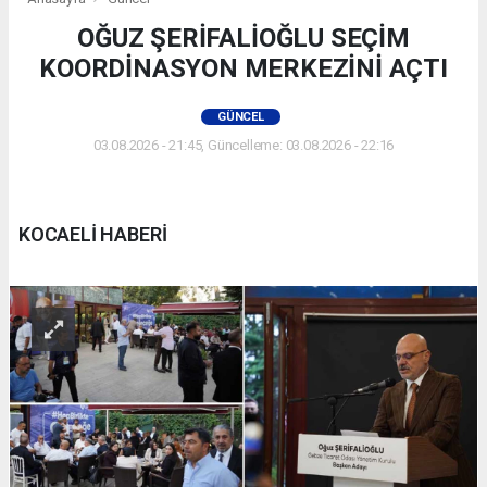
OĞUZ ŞERİFALİOĞLU SEÇİM
KOORDİNASYON MERKEZİNİ AÇTI
GÜNCEL
03.08.2026 - 21:45, Güncelleme: 03.08.2026 - 22:16
KOCAELİ HABERİ