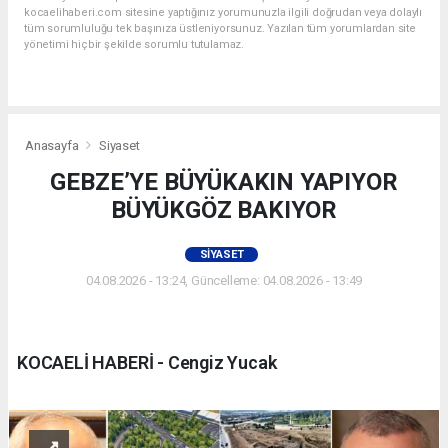
kocaelihaberi.com sitesine yaptığınız yorumunuzla ilgili doğrudan veya dolaylı
tüm sorumluluğu tek başınıza üstleniyorsunuz. Yazılan tüm yorumlardan site
yönetimi hiçbir şekilde sorumlu tutulamaz.
Anasayfa
Siyaset
GEBZE’YE BÜYÜKAKIN YAPIYOR
BÜYÜKGÖZ BAKIYOR
SIYASET
04.08.2026 - 13:24, Güncelleme: 04.08.2026 - 13:49
KOCAELİ HABERİ - Cengiz Yucak