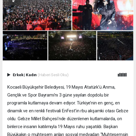
Erkek
|
Kadın
(Haberi Sesli Oku)
Kocaeli Büyükşehir Belediyesi, 19 Mayıs Atatürk’ü Anma,
Gençlik ve Spor Bayramı’nı 3 güne yayılan dopdolu bir
programla kutlamaya devam ediyor. Türkiye’nin en genç, en
dinamik ve en renkli festivali EnFest’in rbu akşamki otası Gebze
oldu. Gebze Millet Bahçesi’nde düzenlenen kutlamalarda, on
binlerce insanın katılımıyla 19 Mayıs ruhu yaşatıldı. Başkan
Büyükakın o muhteşem anları sosyal medyadan "Muhteşemsin