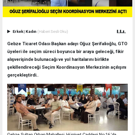
Erkek
|
Kadın
(Haberi Sesli Oku)
Gebze Ticaret Odası Başkan adayı Oğuz Şerifalioğlu, GTO
üyeleri ile seçim süreci boyunca bir araya geleceği, fikir
alışverişinde bulunacağı ve yol haritalarını birlikte
şekillendireceği Seçim Koordinasyon Merkezinin açılışını
gerçekleştirdi..
Gebze Sultan Orhan Mahallesi, Hürriyet Caddesi No:16,’da