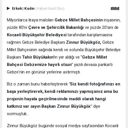
Erkek
|
Kadın
(Haberi Sesli Oku)
Milyonlarca liraya malolan
Gebze Millet Bahçesinin
inşasının,
yüzde 80'ni
Çevre ve Şehircilik Bakanlığı
ve yüzde 20'sini de
Kocaeli Büyükşehir Belediyesi
tarafından karşılamasına
rağmen Gebze Belediye Başkanı
Zinnur Büyükgöz,
Gebze
Millet Bahçesinin sağında kendi ve solunda Büyükşehir Belediye
Başkanı
Tahir Büyükakın'
ın yer aldığı ve "
Gebze Millet
Bahçesi Gebzemize hayırlı olsun"
yazılı devasa pankartı
Gebze'nin en görünür yerlerine astırmıştı.
Biz o zaman bunu haberleştirerek
"Siz kendi fotoğrafınızı en
başa yerleştirerek, kendi reklamınızı yapmışsınız ama bu
projenin hayata geçirilmesinde maddi olarak hangi
katkınız var sayın Başkan Zinnur Büyükgöx"
diye
sormuştuk..
Zinnur Büyükgöz bugünde sosyal medya sayfasından Kocaeli