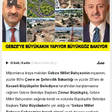
Erkek
|
Kadın
(Haberi Sesli Oku)
Milyonlarca liraya malolan
Gebze Millet Bahçesinin
inşasının,
yüzde 80'ni
Çevre ve Şehircilik Bakanlığı
ve yüzde 20'sini de
Kocaeli Büyükşehir Belediyesi
tarafından karşılamasına
rağmen Gebze Belediye Başkanı
Zinnur Büyükgöz,
Gebze
Millet Bahçesinin sağında kendi ve solunda Büyükşehir Belediye
Başkanı
Tahir Büyükakın'
ın yer aldığı ve "
Gebze Millet
Bahçesi Gebzemize hayırlı olsun"
yazılı devasa pankartı