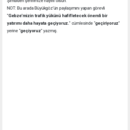
Şimdiden şehrimize hayırlı olsun."
NOT: Bu arada Büyükgöz'ün paylaşımını yapan görevli
"
Gebze’mizin trafik yükünü hafifletecek önemli bir
yatırımı daha hayata geçiyoruz.
" cümlesinde "
geçiriyoruz
"
yerine "
geçiyoruz
" yazmış.