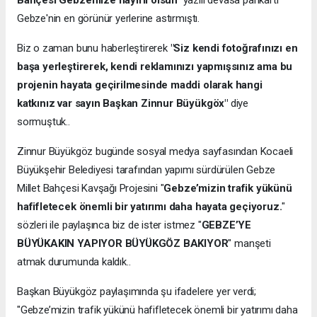
Gebze'nin en görünür yerlerine astırmıştı.
Biz o zaman bunu haberleştirerek
"Siz kendi fotoğrafınızı en
başa yerleştirerek, kendi reklamınızı yapmışsınız ama bu
projenin hayata geçirilmesinde maddi olarak hangi
katkınız var sayın Başkan Zinnur Büyükgöx"
diye
sormuştuk..
Zinnur Büyükgöz bugünde sosyal medya sayfasından Kocaeli
Büyükşehir Belediyesi tarafından yapımı sürdürülen Gebze
Millet Bahçesi Kavşağı Projesini "
Gebze’mizin trafik yükünü
hafifletecek önemli bir yatırımı daha hayata geçiyoruz.
"
sözleri ile paylaşınca biz de ister istmez "
GEBZE’YE
BÜYÜKAKIN YAPIYOR BÜYÜKGÖZ BAKIYOR
" manşeti
atmak durumunda kaldık..
Başkan Büyükgöz paylaşımında şu ifadelere yer verdi;
"Gebze’mizin trafik yükünü hafifletecek önemli bir yatırımı daha