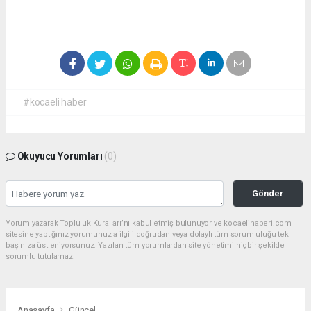
#kocaeli haber
Okuyucu Yorumları
(0)
Gönder
Yorum yazarak Topluluk Kuralları’nı kabul etmiş bulunuyor ve kocaelihaberi.com
sitesine yaptığınız yorumunuzla ilgili doğrudan veya dolaylı tüm sorumluluğu tek
başınıza üstleniyorsunuz. Yazılan tüm yorumlardan site yönetimi hiçbir şekilde
sorumlu tutulamaz.
Anasayfa
Güncel