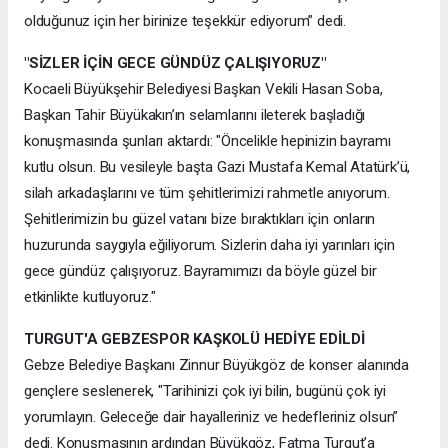
olduğunuz için her birinize teşekkür ediyorum” dedi.
"SİZLER İÇİN GECE GÜNDÜZ ÇALIŞIYORUZ"
Kocaeli Büyükşehir Belediyesi Başkan Vekili Hasan Soba,
Başkan Tahir Büyükakın’ın selamlarını ileterek başladığı
konuşmasında şunları aktardı: "Öncelikle hepinizin bayramı
kutlu olsun. Bu vesileyle başta Gazi Mustafa Kemal Atatürk’ü,
silah arkadaşlarını ve tüm şehitlerimizi rahmetle anıyorum.
Şehitlerimizin bu güzel vatanı bize bıraktıkları için onların
huzurunda saygıyla eğiliyorum. Sizlerin daha iyi yarınları için
gece gündüz çalışıyoruz. Bayramımızı da böyle güzel bir
etkinlikte kutluyoruz."
TURGUT'A GEBZESPOR KAŞKOLÜ HEDİYE EDİLDİ
Gebze Belediye Başkanı Zinnur Büyükgöz de konser alanında
gençlere seslenerek, "Tarihinizi çok iyi bilin, bugünü çok iyi
yorumlayın. Geleceğe dair hayalleriniz ve hedefleriniz olsun”
dedi. Konuşmasının ardından Büyükgöz, Fatma Turgut’a