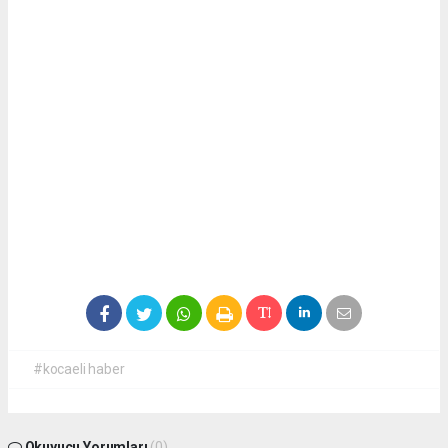
#kocaeli haber
Okuyucu Yorumları
(0)