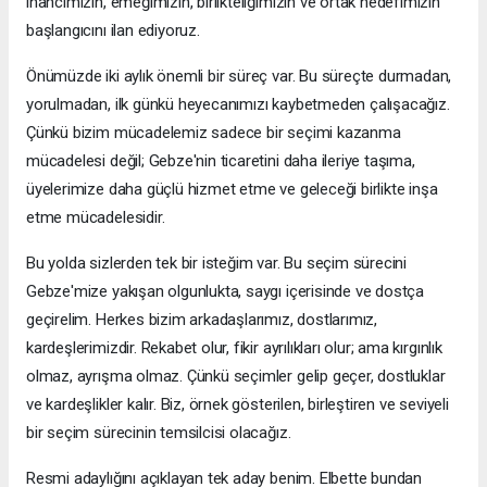
inancımızın, emeğimizin, birlikteliğimizin ve ortak hedefimizin
başlangıcını ilan ediyoruz.
Önümüzde iki aylık önemli bir süreç var. Bu süreçte durmadan,
yorulmadan, ilk günkü heyecanımızı kaybetmeden çalışacağız.
Çünkü bizim mücadelemiz sadece bir seçimi kazanma
mücadelesi değil; Gebze'nin ticaretini daha ileriye taşıma,
üyelerimize daha güçlü hizmet etme ve geleceği birlikte inşa
etme mücadelesidir.
Bu yolda sizlerden tek bir isteğim var. Bu seçim sürecini
Gebze'mize yakışan olgunlukta, saygı içerisinde ve dostça
geçirelim. Herkes bizim arkadaşlarımız, dostlarımız,
kardeşlerimizdir. Rekabet olur, fikir ayrılıkları olur; ama kırgınlık
olmaz, ayrışma olmaz. Çünkü seçimler gelip geçer, dostluklar
ve kardeşlikler kalır. Biz, örnek gösterilen, birleştiren ve seviyeli
bir seçim sürecinin temsilcisi olacağız.
Resmi adaylığını açıklayan tek aday benim. Elbette bundan