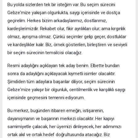
Bu yolda sizlerden tek bir isteğim var. Bu seçim sürecini
Gebze'mize yakışan olgunlukta, saygı içerisinde ve dostça
geçirelim. Herkes bizim arkadaşlarımız, dostlarımız,
kardeşlerimizdir. Rekabet olur, fikir ayrılıkları olur; ama kırgınlık
olmaz, ayrışma olmaz. Çünkü seçimler gelip geçer, dostluklar
ve kardeşlikler kalır. Biz, örnek gösterilen, birleştiren ve seviyeli
bir seçim sürecinin temsilcisi olacağız.
Resmi adaylığını açıklayan tek aday benim. Elbette bundan
sonra da adaylığını açıklayacak kıymetli isimler olacaktır.
Şimdiden tüm adaylara başarılar diliyor, seçim sürecinin
Gebze'mize yakışır bir olgunluk, centilmenlik ve karşılıklı saygı
içerisinde geçmesini temenni ediyorum.
Bu merkez, bugünden itibaren emeğin, istişarenin,
dayanışmanın ve başarının merkezi olacaktır. Her kapıyı
samimiyetle çalacak, her üyemizi dinleyecek, her adımımızı
ortak akıl ve ortak hedef doğrultusunda atacağız. Biz