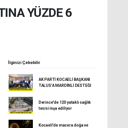
TINA YÜZDE 6
İlginizi Çekebilir
AK PARTİ KOCAELİ BAŞKANI
TALUS’A MARDİNLİ DESTEĞİ
Derince'de 120 yataklı sağlık
tesisi inşa ediliyor
Kocaeli'de macera doğa ve