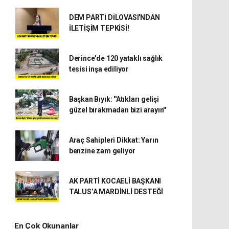
DEM PARTİ DİLOVASI'NDAN
İLETİŞİM TEPKİSİ!
Derince'de 120 yataklı sağlık
tesisi inşa ediliyor
Başkan Bıyık: ''Atıkları gelişi
güzel bırakmadan bizi arayın''
Araç Sahipleri Dikkat: Yarın
benzine zam geliyor
AK PARTİ KOCAELİ BAŞKANI
TALUS’A MARDİNLİ DESTEĞİ
En Çok Okunanlar