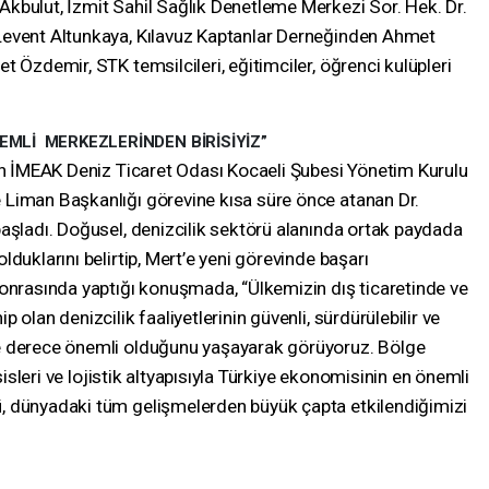
kbulut, İzmit Sahil Sağlık Denetleme Merkezi Sor. Hek. Dr.
Levent Altunkaya, Kılavuz Kaptanlar Derneğinden Ahmet
t Özdemir, STK temsilcileri, eğitimciler, öğrenci kulüpleri
NEMLİ
MERKEZLERİNDEN BİRİSİYİZ”
lan İMEAK Deniz Ticaret Odası Kocaeli Şubesi Yönetim Kurulu
 Liman Başkanlığı görevine kısa süre önce atanan Dr.
başladı. Doğusel, denizcilik sektörü alanında ortak paydada
duklarını belirtip, Mert’e yeni görevinde başarı
sonrasında yaptığı konuşmada, “Ülkemizin dış ticaretinde ve
 olan denizcilik faaliyetlerinin güvenli, sürdürülebilir ve
e derece önemli olduğunu yaşayarak görüyoruz. Bölge
esisleri ve lojistik altyapısıyla Türkiye ekonomisinin en önemli
, dünyadaki tüm gelişmelerden büyük çapta etkilendiğimizi