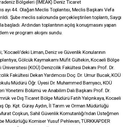
radeniz Bölgeleri (İMEAK) Deniz Ticaret
ıs ayı 44. Olağan Meclis Toplantısı, Meclis Başkanı Vefa
ildi. Şube meclis salonunda gerçekleştirilen toplantı, Saygı
la başladı. Ardından toplantının açılış konuşmasını yapan
ndem ve program akışını sundu.
; ‘Kocaeli’deki Liman, Deniz ve Güvenlik Konularının
Toplantıya; Gölcük Kaymakamı Müfit Gültekin, Kocaeli Bölge
Üniversitesi (KOÜ) Denizcilik Fakültesi Dekanı Prof. Dr.
izcilik Fakültesi Dekan Yardımcısı Doç. Dr. Umur Bucak, KOÜ
kokulu Müdürü Öğr. Üyesi Dr. Muhammed Bamyacı, KOÜ
leri Yönetimi Bölümü ve Anabilim Dalı Başkanı Prof. Dr.
ük ve Dış Ticaret Bölge Müdürü Fatih Yalçınkaya, Kocaeli
ş Op. Kpt. Güray Aydın,
İl Tarım ve Orman Müdürlüğü
ü Murat Coşkun, Sahil Güvenlik Komutanlığı’ndan Üsteğmen
n Şube Müdürlüğü Komiser Yusuf Pehlevan, TÜRKKAPDER