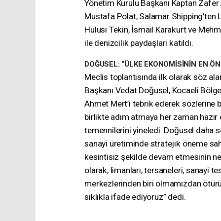
Yönetim Kurulu Başkanı Kaptan Zafer A
Mustafa Polat, Salamar Shipping’ten 
Hulusi Tekin, İsmail Karakurt ve Mehme
ile denizcilik paydaşları katıldı.
DOĞUSEL: “ÜLKE EKONOMİSİNİN EN Ö
Meclis toplantısında ilk olarak söz a
Başkanı Vedat Doğusel, Kocaeli Bölge
Ahmet Mert’i tebrik ederek sözlerine 
birlikte adım atmaya her zaman hazır ol
temennilerini yineledi. Doğusel daha 
sanayi üretiminde stratejik öneme sahip
kesintisiz şekilde devam etmesinin n
olarak, limanları, tersaneleri, sanayi t
merkezlerinden biri olmamızdan ötürü
sıklıkla ifade ediyoruz” dedi.