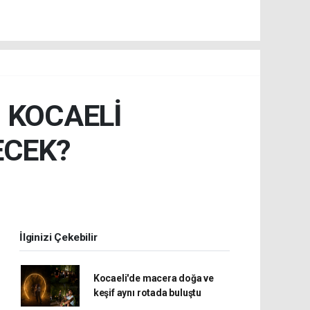
İ KOCAELİ
ECEK?
İlginizi Çekebilir
Kocaeli'de macera doğa ve
keşif aynı rotada buluştu