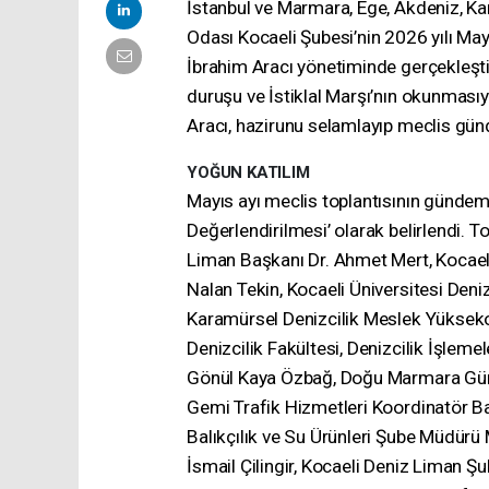
İstanbul ve Marmara, Ege, Akdeniz, Ka
Odası Kocaeli Şubesi’nin 2026 yılı May
İbrahim Aracı yönetiminde gerçekleştir
duruşu ve İstiklal Marşı’nın okunmasıy
Aracı, hazirunu selamlayıp meclis gü
YOĞUN KATILIM
Mayıs ayı meclis toplantısının gündemi
Değerlendirilmesi’ olarak belirlendi. 
Liman Başkanı Dr. Ahmet Mert, Kocaeli 
Nalan Tekin, Kocaeli Üniversitesi Den
Karamürsel Denizcilik Meslek Yükse
Denizcilik Fakültesi, Denizcilik İşleme
Gönül Kaya Özbağ, Doğu Marmara Gümr
Gemi Trafik Hizmetleri Koordinatör Ba
Balıkçılık ve Su Ürünleri Şube Müdür
İsmail Çilingir, Kocaeli Deniz Lima