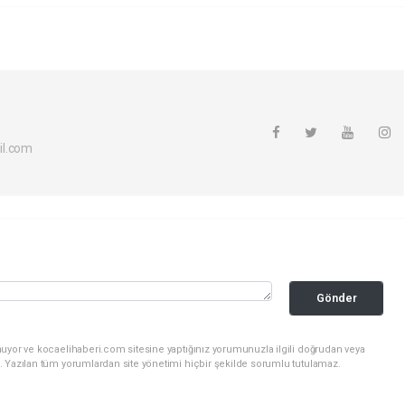
il.com
Gönder
nuyor ve kocaelihaberi.com sitesine yaptığınız yorumunuzla ilgili doğrudan veya
. Yazılan tüm yorumlardan site yönetimi hiçbir şekilde sorumlu tutulamaz.