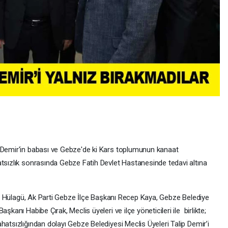
ğ Demir'in babası ve Gebze'de ki Kars toplumunun kanaat
atsızlık sonrasında Gebze Fatih Devlet Hastanesinde tedavi altına
ttin Hülagü, Ak Parti Gebze İlçe Başkanı Recep Kaya, Gebze Belediye
şkanı Habibe Çırak, Meclis üyeleri ve ilçe yöneticileri ile birlikte;
hatsızlığından dolayı Gebze Belediyesi Meclis Üyeleri Talip Demir’i