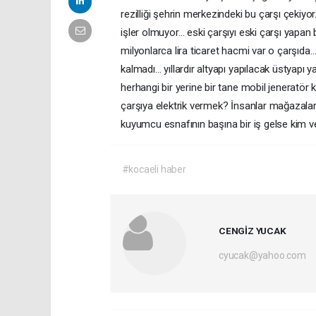
rezilliği şehrin merkezindeki bu çarşı çeki
işler olmuyor… eski çarşıyı eski çarşı yapa
milyonlarca lira ticaret hacmi var o çarşı
kalmadı… yıllardır altyapı yapılacak üstyapı
herhangi bir yerine bir tane mobil jeneratör 
çarşıya elektrik vermek? İnsanlar mağazalar
kuyumcu esnafının başına bir iş gelse kim 
#kocaeli haber
CENGİZ YUCAK
cyucak@yahoo.com