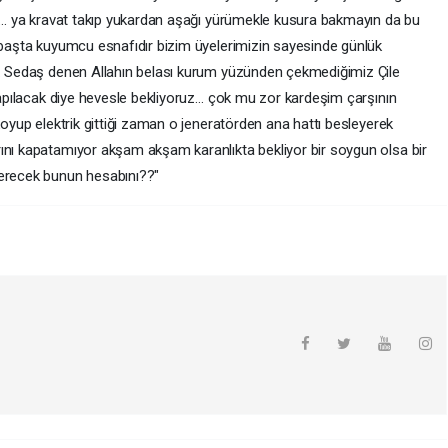
yor… ya kravat takıp yukardan aşağı yürümekle kusura bakmayın da bu
n başta kuyumcu esnafıdır bizim üyelerimizin sayesinde günlük
da… Sedaş denen Allahın belası kurum yüzünden çekmediğimiz Çile
 yapılacak diye hevesle bekliyoruz… çok mu zor kardeşim çarşının
koyup elektrik gittiği zaman o jeneratörden ana hattı besleyerek
ını kapatamıyor akşam akşam karanlıkta bekliyor bir soygun olsa bir
verecek bunun hesabını??"