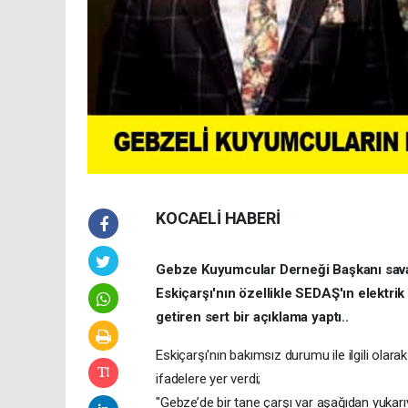
KOCAELİ HABERİ
Gebze Kuyumcular Derneği Başkanı savaş
Eskiçarşı'nın özellikle SEDAŞ'ın elektrik
getiren sert bir açıklama yaptı..
Eskiçarşı'nın bakımsız durumu ile ilgili ola
ifadelere yer verdi;
"Gebze’de bir tane çarşı var aşağıdan yukar