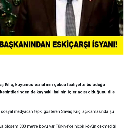
 Kılıç, kuyumcu esnafının çokca faaliyette buluduğu
 kesintilerinden de kaynaklı halinin içler acısı olduğunu dile
rak sosyal medyadan tepki gösteren Savaş Kılıç, açıklamasında şu
ıya ölçsem 300 metre boyu var Türkiye’de hiçbir köyün çekmediği