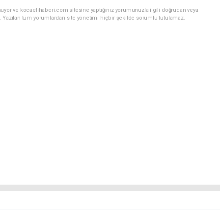
nuyor ve kocaelihaberi.com sitesine yaptığınız yorumunuzla ilgili doğrudan veya
. Yazılan tüm yorumlardan site yönetimi hiçbir şekilde sorumlu tutulamaz.