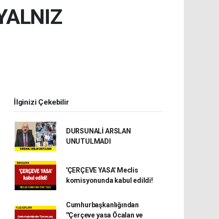
 YALNIZ
İlginizi Çekebilir
DURSUNALİ ARSLAN
UNUTULMADI
'ÇERÇEVE YASA' Meclis
komisyonunda kabul edildi!
Cumhurbaşkanlığından
''Çerçeve yasa Öcalan ve