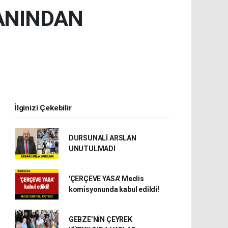
ANINDAN
İlginizi Çekebilir
DURSUNALİ ARSLAN
UNUTULMADI
'ÇERÇEVE YASA' Meclis
komisyonunda kabul edildi!
GEBZE’NİN ÇEYREK