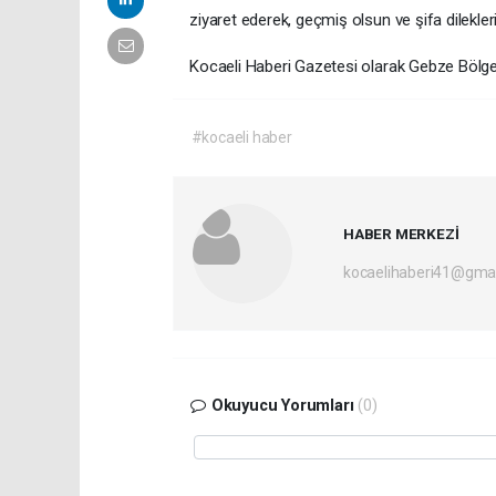
ziyaret ederek, geçmiş olsun ve şifa dileklerini 
Kocaeli Haberi Gazetesi olarak Gebze Bölgesi
#kocaeli haber
HABER MERKEZİ
kocaelihaberi41@gma
Okuyucu Yorumları
(0)