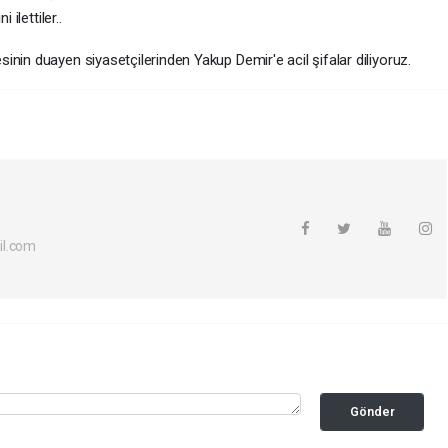
ilettiler..
nin duayen siyasetçilerinden Yakup Demir'e acil şifalar diliyoruz.
il.com
Gönder