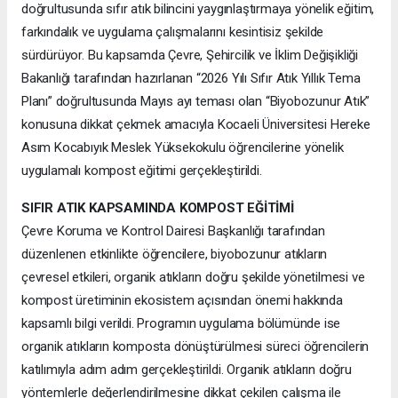
doğrultusunda sıfır atık bilincini yaygınlaştırmaya yönelik eğitim,
farkındalık ve uygulama çalışmalarını kesintisiz şekilde
sürdürüyor. Bu kapsamda Çevre, Şehircilik ve İklim Değişikliği
Bakanlığı tarafından hazırlanan “2026 Yılı Sıfır Atık Yıllık Tema
Planı” doğrultusunda Mayıs ayı teması olan “Biyobozunur Atık”
konusuna dikkat çekmek amacıyla Kocaeli Üniversitesi Hereke
Asım Kocabıyık Meslek Yüksekokulu öğrencilerine yönelik
uygulamalı kompost eğitimi gerçekleştirildi.
SIFIR ATIK KAPSAMINDA KOMPOST EĞİTİMİ
Çevre Koruma ve Kontrol Dairesi Başkanlığı tarafından
düzenlenen etkinlikte öğrencilere, biyobozunur atıkların
çevresel etkileri, organik atıkların doğru şekilde yönetilmesi ve
kompost üretiminin ekosistem açısından önemi hakkında
kapsamlı bilgi verildi. Programın uygulama bölümünde ise
organik atıkların komposta dönüştürülmesi süreci öğrencilerin
katılımıyla adım adım gerçekleştirildi. Organik atıkların doğru
yöntemlerle değerlendirilmesine dikkat çekilen çalışma ile