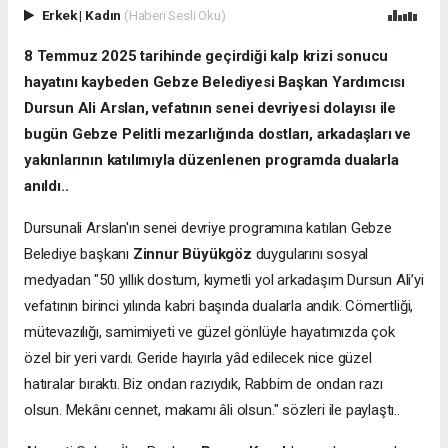
Erkek
|
Kadın
(Haberi Sesli Oku)
8 Temmuz 2025 tarihinde geçirdiği kalp krizi sonucu
hayatını kaybeden Gebze Belediyesi Başkan Yardımcısı
Dursun Ali Arslan, vefatının senei devriyesi dolayısı ile
bugün Gebze Pelitli mezarlığında dostları, arkadaşları ve
yakınlarının katılımıyla düzenlenen programda dualarla
anıldı..
Dursunali Arslan'ın senei devriye programına katılan Gebze
Belediye başkanı
Zinnur Büyükgöz
duygularını sosyal
medyadan "50 yıllık dostum, kıymetli yol arkadaşım Dursun Ali’yi
vefatının birinci yılında kabri başında dualarla andık. Cömertliği,
mütevazılığı, samimiyeti ve güzel gönlüyle hayatımızda çok
özel bir yeri vardı. Geride hayırla yâd edilecek nice güzel
hatıralar bıraktı. Biz ondan razıydık, Rabbim de ondan razı
olsun. Mekânı cennet, makamı âli olsun." sözleri ile paylaştı..