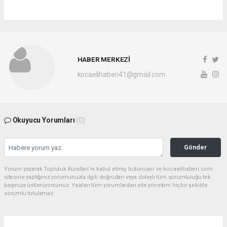
HABER MERKEZİ
kocaelihaberi41@gmail.com
Okuyucu Yorumları
(0)
Gönder
Yorum yazarak Topluluk Kuralları’nı kabul etmiş bulunuyor ve kocaelihaberi.com
sitesine yaptığınız yorumunuzla ilgili doğrudan veya dolaylı tüm sorumluluğu tek
başınıza üstleniyorsunuz. Yazılan tüm yorumlardan site yönetimi hiçbir şekilde
sorumlu tutulamaz.