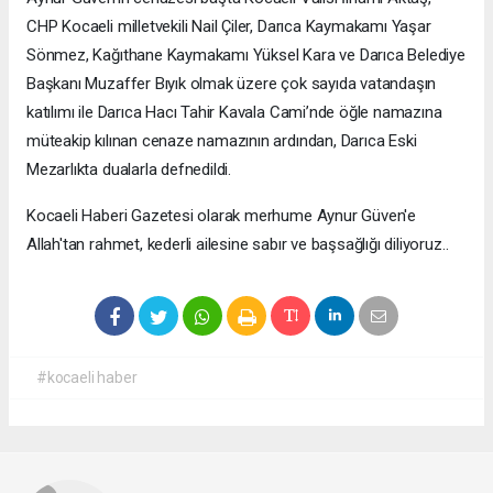
CHP Kocaeli milletvekili Nail Çiler, Darıca Kaymakamı Yaşar
Sönmez, Kağıthane Kaymakamı Yüksel Kara ve Darıca Belediye
Başkanı Muzaffer Bıyık olmak üzere çok sayıda vatandaşın
katılımı ile Darıca Hacı Tahir Kavala Cami’nde öğle namazına
müteakip kılınan cenaze namazının ardından, Darıca Eski
Mezarlıkta dualarla defnedildi.
Kocaeli Haberi Gazetesi olarak merhume Aynur Güven'e
Allah'tan rahmet, kederli ailesine sabır ve başsağlığı diliyoruz..
#kocaeli haber