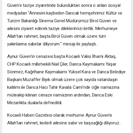
Güven'e taziye ziyaretinde bulunduktan sonra o anları sosyal
medyadan "Annesini kaybeden Darıcalı hemşehrimiz Kültür ve
Turizm Bakanlığı Sinema Genel Müdürümüz Birol Güven ve
ailesini ziyaret ederek taziye dileklerimizi ilettik. Merhumeye
Allah’tan rahmet, başta Birol Güven olmak üzere tüm
yakınlarına sabırlar diliyorum." mesajı ile paylaştı..
Aynur Güven'in cenazesi başta Kocaeli Valisi İlhami Aktaş,
CHP Kocaeli milletvekili Nail Çiler, Darıca Kaymakamı Yaşar
Sönmez, Kağıthane Kaymakamı Yüksel Kara ve Darıca Belediye
Başkanı Muzaffer Bıyık olmak üzere çok sayıda vatandaşın
katılımı ile Darıca Hacı Tahir Kavala Cami’nde öğle namazına
müteakip kılınan cenaze namazının ardından, Darıca Eski
Mezarlıkta dualarla defnedildi.
Kocaeli Haberi Gazetesi olarak merhume Aynur Güven'e
Allah'tan rahmet, kederli ailesine sabır ve başsağlığı diliyoruz..