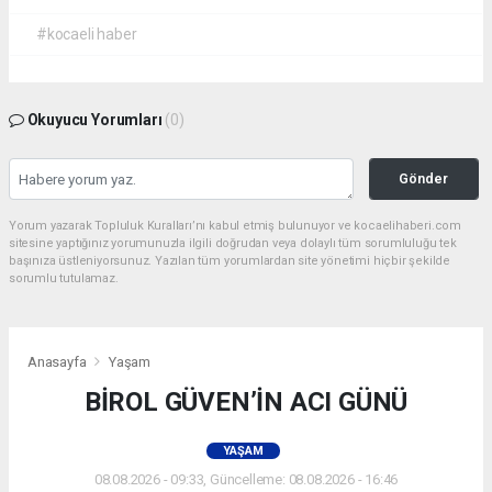
#kocaeli haber
Okuyucu Yorumları
(0)
Gönder
Yorum yazarak Topluluk Kuralları’nı kabul etmiş bulunuyor ve kocaelihaberi.com
sitesine yaptığınız yorumunuzla ilgili doğrudan veya dolaylı tüm sorumluluğu tek
başınıza üstleniyorsunuz. Yazılan tüm yorumlardan site yönetimi hiçbir şekilde
sorumlu tutulamaz.
Anasayfa
Yaşam
BİROL GÜVEN’İN ACI GÜNÜ
YAŞAM
08.08.2026 - 09:33, Güncelleme: 08.08.2026 - 16:46