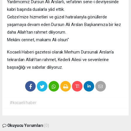
Yardımcımız Dursun Ali Arslan’ı, vefatının sene-i devriyesinde
kabri başında dualarla yâd ettik.
Gebze’mize hizmetleri ve güzel hatıralarıyla gönüllerde
yaşamaya devam eden Dursun Ali Arslan Başkanımıza bir kez
daha Allah’tan rahmet diliyorum.
Mekânı cennet, makamı Ali olsun"
Kocaeli Haberi gazetesi olarak Merhum Dursunali Arslan'a
tekrardan Allah’tan rahmet, Kederli Ailesi ve sevenlerine
başsağlığı ve sabırlar diliyoruz.
#kocaeli haber
Okuyucu Yorumları
(0)