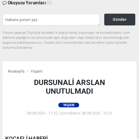
Okuyucu Yorumları
(0)
Gönder
Yorum yazarak Topluluk Kuralları’nı kabul etmiş bulunuyor ve kocaelihaberi.com
sitesine yaptığınız yorumunuzla ilgili doğrudan veya dolaylı tüm sorumluluğu tek
başınıza üstleniyorsunuz. Yazılan tüm yorumlardan site yönetimi hiçbir şekilde
sorumlu tutulamaz.
Anasayfa
Yaşam
DURSUNALİ ARSLAN
UNUTULMADI
YAŞAM
08.08.2026 - 11:32, Güncelleme: 08.08.2026 - 16:31
KOCAELİ HABERİ