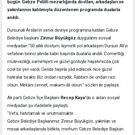
bugün Gebze Pelitli mezarlığında dostları, arkadaşları ve
yakınlarının katılımıyla düzenlenen programda dualarla
anıldı..
Dursunali Arslan'ın senei devriye programına katılan Gebze
Belediye başkanı
Zinnur Büyükgöz
duygularını sosyal
medyadan "50 yıllık dostum, kıymetli yol arkadaşım Dursun Ali’yi
vefatının birinci yılında kabri başında dualarla andık. Cömertliği,
mütevazılığı, samimiyeti ve güzel gönlüyle hayatımızda çok
özel bir yeri vardı. Geride hayırla yâd edilecek nice güzel
hatıralar bıraktı. Biz ondan razıydık, Rabbim de ondan razı
olsun. Mekânı cennet, makamı âli olsun." sözleri ile paylaştı..
Ak parti Gebze İlçe Başkanı
Recep Kaya'
da o anları sosyal
medyadan şu ifadelerle paylaştı;
"Vefa, hatırlamak ve unutmamaktır…
Gebze Belediye Başkanımız Zinnur Büyükgöz, yakınları ve
mesai arkadaşlarıyla birlikte, merhum Gebze Belediye Başkan