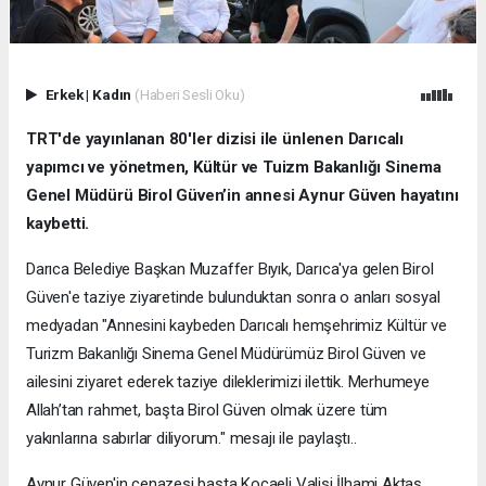
Erkek
|
Kadın
(Haberi Sesli Oku)
TRT'de yayınlanan 80'ler dizisi ile ünlenen Darıcalı
yapımcı ve yönetmen, Kültür ve Tuizm Bakanlığı Sinema
Genel Müdürü Birol Güven’in annesi Aynur Güven hayatını
kaybetti.
Darıca Belediye Başkan Muzaffer Bıyık, Darıca'ya gelen Birol
Güven'e taziye ziyaretinde bulunduktan sonra o anları sosyal
medyadan "Annesini kaybeden Darıcalı hemşehrimiz Kültür ve
Turizm Bakanlığı Sinema Genel Müdürümüz Birol Güven ve
ailesini ziyaret ederek taziye dileklerimizi ilettik. Merhumeye
Allah’tan rahmet, başta Birol Güven olmak üzere tüm
yakınlarına sabırlar diliyorum." mesajı ile paylaştı..
Aynur Güven'in cenazesi başta Kocaeli Valisi İlhami Aktaş,