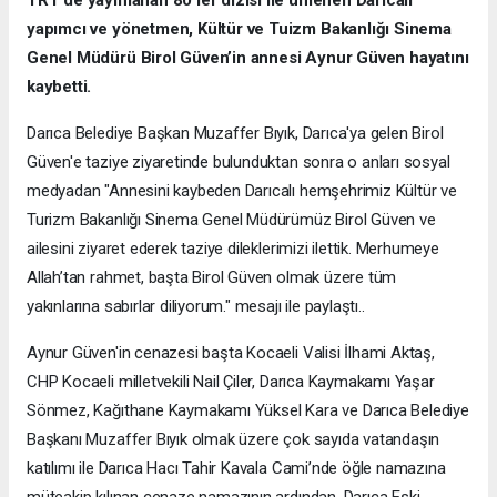
yapımcı ve yönetmen, Kültür ve Tuizm Bakanlığı Sinema
Genel Müdürü Birol Güven’in annesi Aynur Güven hayatını
kaybetti.
Darıca Belediye Başkan Muzaffer Bıyık, Darıca'ya gelen Birol
Güven'e taziye ziyaretinde bulunduktan sonra o anları sosyal
medyadan "Annesini kaybeden Darıcalı hemşehrimiz Kültür ve
Turizm Bakanlığı Sinema Genel Müdürümüz Birol Güven ve
ailesini ziyaret ederek taziye dileklerimizi ilettik. Merhumeye
Allah’tan rahmet, başta Birol Güven olmak üzere tüm
yakınlarına sabırlar diliyorum." mesajı ile paylaştı..
Aynur Güven'in cenazesi başta Kocaeli Valisi İlhami Aktaş,
CHP Kocaeli milletvekili Nail Çiler, Darıca Kaymakamı Yaşar
Sönmez, Kağıthane Kaymakamı Yüksel Kara ve Darıca Belediye
Başkanı Muzaffer Bıyık olmak üzere çok sayıda vatandaşın
katılımı ile Darıca Hacı Tahir Kavala Cami’nde öğle namazına
müteakip kılınan cenaze namazının ardından, Darıca Eski