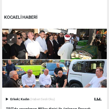
KOCAELİ HABERİ
Erkek
|
Kadın
(Haberi Sesli Oku)
TRT'de yayınlanan 80'ler dizisi ile ünlenen Darıcalı