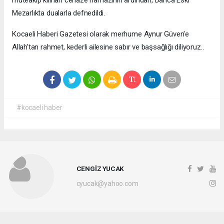
Mezarlıkta dualarla defnedildi.
Kocaeli Haberi Gazetesi olarak merhume Aynur Güven'e
Allah'tan rahmet, kederli ailesine sabır ve başsağlığı diliyoruz..
#kocaeli haber
CENGİZ YUCAK
cyucak@yahoo.com