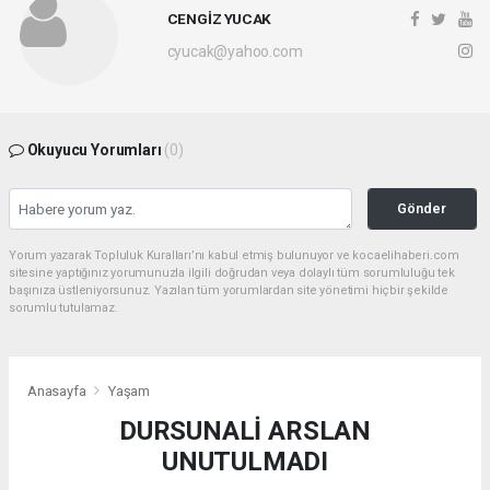
CENGİZ YUCAK
cyucak@yahoo.com
Okuyucu Yorumları
(0)
Gönder
Yorum yazarak Topluluk Kuralları’nı kabul etmiş bulunuyor ve kocaelihaberi.com
sitesine yaptığınız yorumunuzla ilgili doğrudan veya dolaylı tüm sorumluluğu tek
başınıza üstleniyorsunuz. Yazılan tüm yorumlardan site yönetimi hiçbir şekilde
sorumlu tutulamaz.
Anasayfa
Yaşam
DURSUNALİ ARSLAN
UNUTULMADI