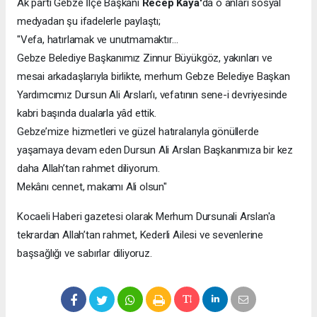
Ak parti Gebze İlçe Başkanı
Recep Kaya'
da o anları sosyal
medyadan şu ifadelerle paylaştı;
"Vefa, hatırlamak ve unutmamaktır…
Gebze Belediye Başkanımız Zinnur Büyükgöz, yakınları ve
mesai arkadaşlarıyla birlikte, merhum Gebze Belediye Başkan
Yardımcımız Dursun Ali Arslan’ı, vefatının sene-i devriyesinde
kabri başında dualarla yâd ettik.
Gebze’mize hizmetleri ve güzel hatıralarıyla gönüllerde
yaşamaya devam eden Dursun Ali Arslan Başkanımıza bir kez
daha Allah’tan rahmet diliyorum.
Mekânı cennet, makamı Ali olsun"
Kocaeli Haberi gazetesi olarak Merhum Dursunali Arslan'a
tekrardan Allah’tan rahmet, Kederli Ailesi ve sevenlerine
başsağlığı ve sabırlar diliyoruz.