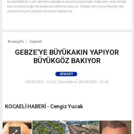
kocaelihaberi.com sitesine yaptığınız yorumunuzla ilgili doğrudan veya dolaylı
tüm sorumluluğu tek başınıza üstleniyorsunuz. Yazılan tüm yorumlardan site
yönetimi hiçbir şekilde sorumlu tutulamaz.
Anasayfa
Siyaset
GEBZE’YE BÜYÜKAKIN YAPIYOR
BÜYÜKGÖZ BAKIYOR
SIYASET
04.08.2026 - 13:24, Güncelleme: 04.08.2026 - 13:49
KOCAELİ HABERİ - Cengiz Yucak