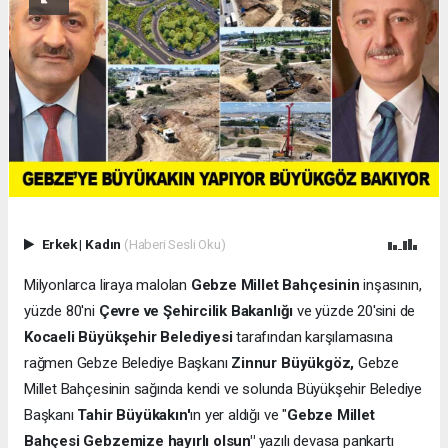
Erkek
|
Kadın
(Haberi Sesli Oku)
Milyonlarca liraya malolan
Gebze Millet Bahçesinin
inşasının,
yüzde 80'ni
Çevre ve Şehircilik Bakanlığı
ve yüzde 20'sini de
Kocaeli Büyükşehir Belediyesi
tarafından karşılamasına
rağmen Gebze Belediye Başkanı
Zinnur Büyükgöz,
Gebze
Millet Bahçesinin sağında kendi ve solunda Büyükşehir Belediye
Başkanı
Tahir Büyükakın'
ın yer aldığı ve "
Gebze Millet
Bahçesi Gebzemize hayırlı olsun"
yazılı devasa pankartı