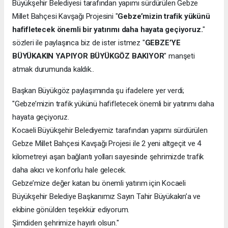
Büyükşehir Belediyesi tarafından yapımı sürdürülen Gebze
Millet Bahçesi Kavşağı Projesini "
Gebze’mizin trafik yükünü
hafifletecek önemli bir yatırımı daha hayata geçiyoruz.
"
sözleri ile paylaşınca biz de ister istmez "
GEBZE’YE
BÜYÜKAKIN YAPIYOR BÜYÜKGÖZ BAKIYOR
" manşeti
atmak durumunda kaldık..
Başkan Büyükgöz paylaşımında şu ifadelere yer verdi;
"Gebze’mizin trafik yükünü hafifletecek önemli bir yatırımı daha
hayata geçiyoruz.
Kocaeli Büyükşehir Belediyemiz tarafından yapımı sürdürülen
Gebze Millet Bahçesi Kavşağı Projesi ile 2 yeni altgeçit ve 4
kilometreyi aşan bağlantı yolları sayesinde şehrimizde trafik
daha akıcı ve konforlu hale gelecek.
Gebze’mize değer katan bu önemli yatırım için Kocaeli
Büyükşehir Belediye Başkanımız Sayın Tahir Büyükakın’a ve
ekibine gönülden teşekkür ediyorum.
Şimdiden şehrimize hayırlı olsun."