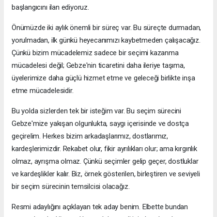
başlangıcını ilan ediyoruz.
Önümüzde iki aylık önemli bir süreç var. Bu süreçte durmadan,
yorulmadan, ilk günkü heyecanımızı kaybetmeden çalışacağız.
Çünkü bizim mücadelemiz sadece bir seçimi kazanma
mücadelesi değil; Gebze'nin ticaretini daha ileriye taşıma,
üyelerimize daha güçlü hizmet etme ve geleceği birlikte inşa
etme mücadelesidir.
Bu yolda sizlerden tek bir isteğim var. Bu seçim sürecini
Gebze'mize yakışan olgunlukta, saygı içerisinde ve dostça
geçirelim. Herkes bizim arkadaşlarımız, dostlarımız,
kardeşlerimizdir. Rekabet olur, fikir ayrılıkları olur; ama kırgınlık
olmaz, ayrışma olmaz. Çünkü seçimler gelip geçer, dostluklar
ve kardeşlikler kalır. Biz, örnek gösterilen, birleştiren ve seviyeli
bir seçim sürecinin temsilcisi olacağız.
Resmi adaylığını açıklayan tek aday benim. Elbette bundan