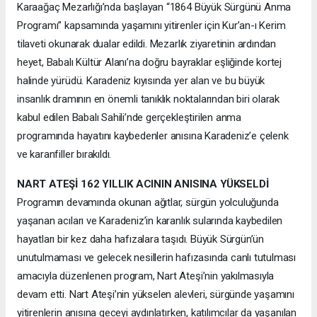
Karaağaç Mezarlığı’nda başlayan “1864 Büyük Sürgünü Anma
Programı” kapsamında yaşamını yitirenler için Kur’an-ı Kerim
tilaveti okunarak dualar edildi. Mezarlık ziyaretinin ardından
heyet, Babalı Kültür Alanı’na doğru bayraklar eşliğinde kortej
halinde yürüdü. Karadeniz kıyısında yer alan ve bu büyük
insanlık dramının en önemli tanıklık noktalarından biri olarak
kabul edilen Babalı Sahili’nde gerçekleştirilen anma
programında hayatını kaybedenler anısına Karadeniz’e çelenk
ve karanfiller bırakıldı.
NART ATEŞİ 162 YILLIK ACININ ANISINA YÜKSELDİ
Programın devamında okunan ağıtlar, sürgün yolculuğunda
yaşanan acıları ve Karadeniz’in karanlık sularında kaybedilen
hayatları bir kez daha hafızalara taşıdı. Büyük Sürgün’ün
unutulmaması ve gelecek nesillerin hafızasında canlı tutulması
amacıyla düzenlenen program, Nart Ateşi’nin yakılmasıyla
devam etti. Nart Ateşi’nin yükselen alevleri, sürgünde yaşamını
yitirenlerin anısına geceyi aydınlatırken, katılımcılar da yaşanılan