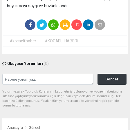
büyük acıyı saygı ve hüzünle andı.
#kocaeli haber
#KOCAELİ HABERİ
Okuyucu Yorumları
(0)
Gönder
Yorum yazarak Topluluk Kuralları’nı kabul etmiş bulunuyor ve kocaelihaberi.com
sitesine yaptığınız yorumunuzla ilgili doğrudan veya dolaylı tüm sorumluluğu tek
başınıza üstleniyorsunuz. Yazılan tüm yorumlardan site yönetimi hiçbir şekilde
sorumlu tutulamaz.
Anasayfa
Güncel