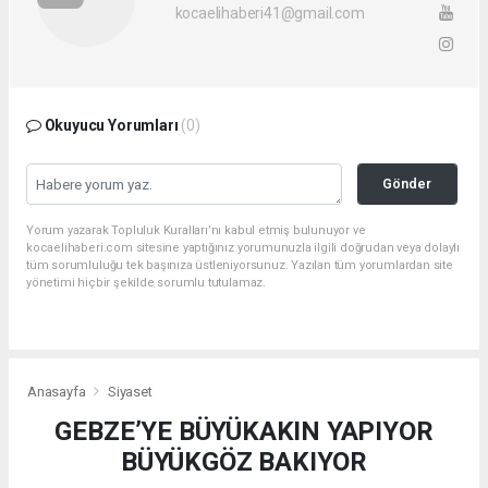
kocaelihaberi41@gmail.com
Okuyucu Yorumları
(0)
Gönder
Yorum yazarak Topluluk Kuralları’nı kabul etmiş bulunuyor ve
kocaelihaberi.com sitesine yaptığınız yorumunuzla ilgili doğrudan veya dolaylı
tüm sorumluluğu tek başınıza üstleniyorsunuz. Yazılan tüm yorumlardan site
yönetimi hiçbir şekilde sorumlu tutulamaz.
Anasayfa
Siyaset
GEBZE’YE BÜYÜKAKIN YAPIYOR
BÜYÜKGÖZ BAKIYOR