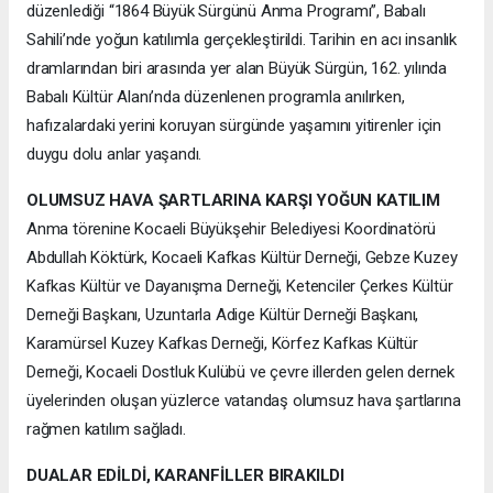
düzenlediği “1864 Büyük Sürgünü Anma Programı”, Babalı
Sahili’nde yoğun katılımla gerçekleştirildi. Tarihin en acı insanlık
dramlarından biri arasında yer alan Büyük Sürgün, 162. yılında
Babalı Kültür Alanı’nda düzenlenen programla anılırken,
hafızalardaki yerini koruyan sürgünde yaşamını yitirenler için
duygu dolu anlar yaşandı.
OLUMSUZ HAVA ŞARTLARINA KARŞI YOĞUN KATILIM
Anma törenine Kocaeli Büyükşehir Belediyesi Koordinatörü
Abdullah Köktürk, Kocaeli Kafkas Kültür Derneği, Gebze Kuzey
Kafkas Kültür ve Dayanışma Derneği, Ketenciler Çerkes Kültür
Derneği Başkanı, Uzuntarla Adige Kültür Derneği Başkanı,
Karamürsel Kuzey Kafkas Derneği, Körfez Kafkas Kültür
Derneği, Kocaeli Dostluk Kulübü ve çevre illerden gelen dernek
üyelerinden oluşan yüzlerce vatandaş olumsuz hava şartlarına
rağmen katılım sağladı.
DUALAR EDİLDİ, KARANFİLLER BIRAKILDI