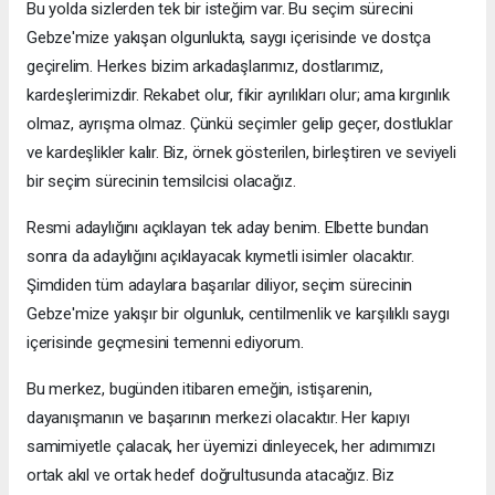
Bu yolda sizlerden tek bir isteğim var. Bu seçim sürecini
Gebze'mize yakışan olgunlukta, saygı içerisinde ve dostça
geçirelim. Herkes bizim arkadaşlarımız, dostlarımız,
kardeşlerimizdir. Rekabet olur, fikir ayrılıkları olur; ama kırgınlık
olmaz, ayrışma olmaz. Çünkü seçimler gelip geçer, dostluklar
ve kardeşlikler kalır. Biz, örnek gösterilen, birleştiren ve seviyeli
bir seçim sürecinin temsilcisi olacağız.
Resmi adaylığını açıklayan tek aday benim. Elbette bundan
sonra da adaylığını açıklayacak kıymetli isimler olacaktır.
Şimdiden tüm adaylara başarılar diliyor, seçim sürecinin
Gebze'mize yakışır bir olgunluk, centilmenlik ve karşılıklı saygı
içerisinde geçmesini temenni ediyorum.
Bu merkez, bugünden itibaren emeğin, istişarenin,
dayanışmanın ve başarının merkezi olacaktır. Her kapıyı
samimiyetle çalacak, her üyemizi dinleyecek, her adımımızı
ortak akıl ve ortak hedef doğrultusunda atacağız. Biz