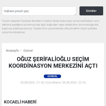
Gönder
Yorum yazarak Topluluk Kuralları’nı kabul etmiş bulunuyor ve kocaelihaberi.com
sitesine yaptığınız yorumunuzla ilgili doğrudan veya dolaylı tüm sorumluluğu tek
başınıza üstleniyorsunuz. Yazılan tüm yorumlardan site yönetimi hiçbir şekilde
sorumlu tutulamaz.
Anasayfa
Güncel
OĞUZ ŞERİFALİOĞLU SEÇİM
KOORDİNASYON MERKEZİNİ AÇTI
GÜNCEL
03.08.2026 - 21:45, Güncelleme: 03.08.2026 - 22:16
KOCAELİ HABERİ