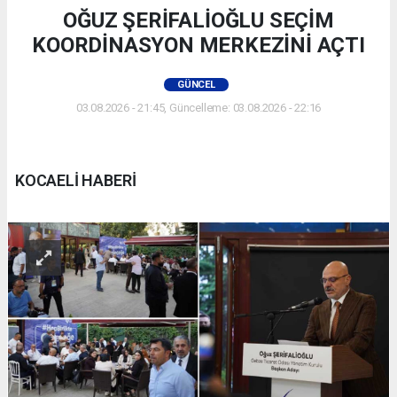
OĞUZ ŞERİFALİOĞLU SEÇİM
KOORDİNASYON MERKEZİNİ AÇTI
GÜNCEL
03.08.2026 - 21:45, Güncelleme: 03.08.2026 - 22:16
KOCAELİ HABERİ