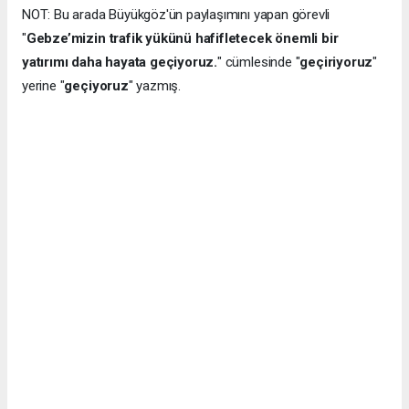
NOT: Bu arada Büyükgöz'ün paylaşımını yapan görevli
"
Gebze’mizin trafik yükünü hafifletecek önemli bir
yatırımı daha hayata geçiyoruz.
" cümlesinde "
geçiriyoruz
"
yerine "
geçiyoruz
" yazmış.