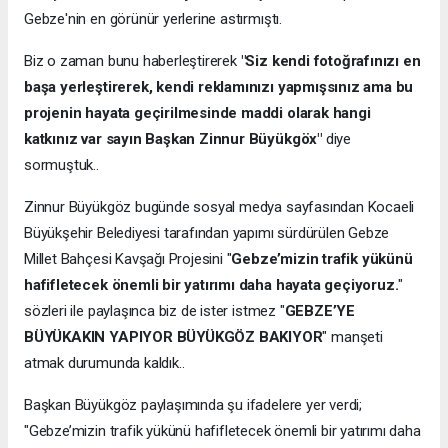
Gebze'nin en görünür yerlerine astırmıştı.
Biz o zaman bunu haberleştirerek
"Siz kendi fotoğrafınızı en
başa yerleştirerek, kendi reklamınızı yapmışsınız ama bu
projenin hayata geçirilmesinde maddi olarak hangi
katkınız var sayın Başkan Zinnur Büyükgöx"
diye
sormuştuk..
Zinnur Büyükgöz bugünde sosyal medya sayfasından Kocaeli
Büyükşehir Belediyesi tarafından yapımı sürdürülen Gebze
Millet Bahçesi Kavşağı Projesini "
Gebze’mizin trafik yükünü
hafifletecek önemli bir yatırımı daha hayata geçiyoruz.
"
sözleri ile paylaşınca biz de ister istmez "
GEBZE’YE
BÜYÜKAKIN YAPIYOR BÜYÜKGÖZ BAKIYOR
" manşeti
atmak durumunda kaldık..
Başkan Büyükgöz paylaşımında şu ifadelere yer verdi;
"Gebze’mizin trafik yükünü hafifletecek önemli bir yatırımı daha