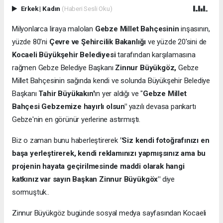
Erkek
|
Kadın
(Haberi Sesli Oku)
Milyonlarca liraya malolan
Gebze Millet Bahçesinin
inşasının,
yüzde 80'ni
Çevre ve Şehircilik Bakanlığı
ve yüzde 20'sini de
Kocaeli Büyükşehir Belediyesi
tarafından karşılamasına
rağmen Gebze Belediye Başkanı
Zinnur Büyükgöz,
Gebze
Millet Bahçesinin sağında kendi ve solunda Büyükşehir Belediye
Başkanı
Tahir Büyükakın'
ın yer aldığı ve "
Gebze Millet
Bahçesi Gebzemize hayırlı olsun"
yazılı devasa pankartı
Gebze'nin en görünür yerlerine astırmıştı.
Biz o zaman bunu haberleştirerek
"Siz kendi fotoğrafınızı en
başa yerleştirerek, kendi reklamınızı yapmışsınız ama bu
projenin hayata geçirilmesinde maddi olarak hangi
katkınız var sayın Başkan Zinnur Büyükgöx"
diye
sormuştuk..
Zinnur Büyükgöz bugünde sosyal medya sayfasından Kocaeli