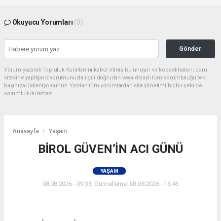
Okuyucu Yorumları
(0)
Gönder
Yorum yazarak Topluluk Kuralları’nı kabul etmiş bulunuyor ve kocaelihaberi.com
sitesine yaptığınız yorumunuzla ilgili doğrudan veya dolaylı tüm sorumluluğu tek
başınıza üstleniyorsunuz. Yazılan tüm yorumlardan site yönetimi hiçbir şekilde
sorumlu tutulamaz.
Anasayfa
Yaşam
BİROL GÜVEN’İN ACI GÜNÜ
YAŞAM
08.08.2026 - 09:33, Güncelleme: 08.08.2026 - 16:46