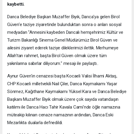
kaybetti.
Darıca Belediye Başkan Muzaffer Bıyık, Darıca'ya gelen Birol
Güven'e taziye ziyaretinde bulunduktan sonra o anları sosyal
medyadan "Annesini kaybeden Darıcalı hemşehrimiz Kültür ve
Turizm Bakanlığı Sinema Genel Müdürümüz Birol Güven ve
ailesini ziyaret ederek taziye dileklerimizi ilettik. Merhumeye
Allah’tan rahmet, başta Birol Güven olmak üzere tüm
yakınlarına sabırlar diliyorum." mesajı ile paylaştı..
Aynur Güven'in cenazesi başta Kocaeli Valisi İlhami Aktaş,
CHP Kocaeli milletvekili Nail Çiler, Darıca Kaymakamı Yaşar
Sönmez, Kağıthane Kaymakamı Yüksel Kara ve Darıca Belediye
Başkanı Muzaffer Bıyık olmak üzere çok sayıda vatandaşın
katılımı ile Darıca Hacı Tahir Kavala Cami’nde öğle namazına
müteakip kılınan cenaze namazının ardından, Darıca Eski
Mezarlıkta dualarla defnedildi.