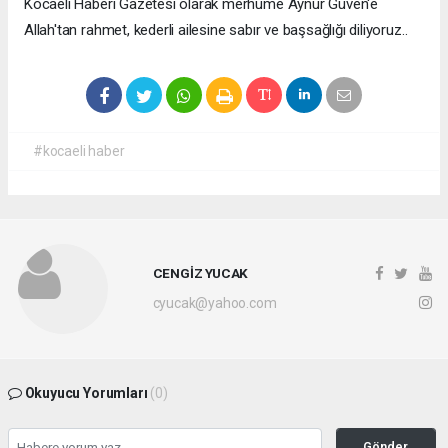
Kocaeli Haberi Gazetesi olarak merhume Aynur Güven'e
Allah'tan rahmet, kederli ailesine sabır ve başsağlığı diliyoruz..
#kocaeli haber
CENGİZ YUCAK
cyucak@yahoo.com
Okuyucu Yorumları
(0)
Gönder