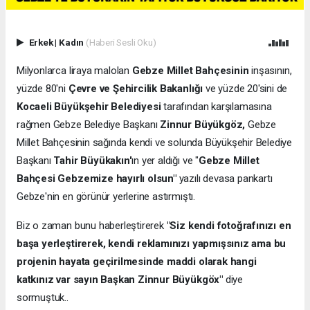
Erkek
|
Kadın
(Haberi Sesli Oku)
Milyonlarca liraya malolan
Gebze Millet Bahçesinin
inşasının,
yüzde 80'ni
Çevre ve Şehircilik Bakanlığı
ve yüzde 20'sini de
Kocaeli Büyükşehir Belediyesi
tarafından karşılamasına
rağmen Gebze Belediye Başkanı
Zinnur Büyükgöz,
Gebze
Millet Bahçesinin sağında kendi ve solunda Büyükşehir Belediye
Başkanı
Tahir Büyükakın'
ın yer aldığı ve "
Gebze Millet
Bahçesi Gebzemize hayırlı olsun"
yazılı devasa pankartı
Gebze'nin en görünür yerlerine astırmıştı.
Biz o zaman bunu haberleştirerek
"Siz kendi fotoğrafınızı en
başa yerleştirerek, kendi reklamınızı yapmışsınız ama bu
projenin hayata geçirilmesinde maddi olarak hangi
katkınız var sayın Başkan Zinnur Büyükgöx"
diye
sormuştuk..