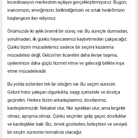
koordinasyon merkezinin açılışını gerçekleştirmiyoruz. Bugün;
inancımızın, emeğimizin, birlikteliğimizin ve ortak hedefimizin
başlangıcını ilan ediyoruz.
Önümüzde iki aylık önemli bir süreç var. Bu süreçte durmadan,
yorulmadan, ilk günkü heyecanımızı kaybetmeden çalışacağız.
Çünkü bizim mücadelemiz sadece bir seçimi kazanma
mücadelesi değil; Gebze'nin ticaretini daha ileriye taşıma,
üyelerimize daha güçlü hizmet etme ve geleceği birlikte inşa
etme mücadelesidir.
Bu yolda sizlerden tek bir isteğim var. Bu seçim sürecini
Gebze'mize yakışan olgunlukta, saygı içerisinde ve dostça
geçirelim. Herkes bizim arkadaşlarımız, dostlarımız,
kardeşlerimizdir. Rekabet olur, fikir ayrılıkları olur; ama kırgınlık
olmaz, ayrışma olmaz. Çünkü seçimler gelip geçer, dostluklar
ve kardeşlikler kalır. Biz, örnek gösterilen, birleştiren ve seviyeli
bir seçim sürecinin temsilcisi olacağız.