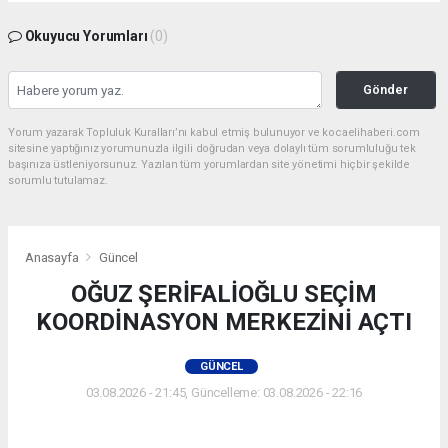
Okuyucu Yorumları
(0)
Gönder
Yorum yazarak Topluluk Kuralları’nı kabul etmiş bulunuyor ve kocaelihaberi.com
sitesine yaptığınız yorumunuzla ilgili doğrudan veya dolaylı tüm sorumluluğu tek
başınıza üstleniyorsunuz. Yazılan tüm yorumlardan site yönetimi hiçbir şekilde
sorumlu tutulamaz.
Anasayfa
Güncel
OĞUZ ŞERİFALİOĞLU SEÇİM
KOORDİNASYON MERKEZİNİ AÇTI
GÜNCEL
03.08.2026 - 21:45, Güncelleme: 03.08.2026 - 22:16