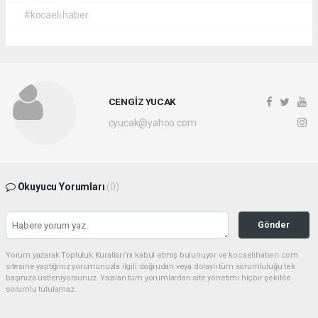
#kocaeli haber
CENGİZ YUCAK
cyucak@yahoo.com
Okuyucu Yorumları
(0)
Gönder
Yorum yazarak Topluluk Kuralları’nı kabul etmiş bulunuyor ve kocaelihaberi.com
sitesine yaptığınız yorumunuzla ilgili doğrudan veya dolaylı tüm sorumluluğu tek
başınıza üstleniyorsunuz. Yazılan tüm yorumlardan site yönetimi hiçbir şekilde
sorumlu tutulamaz.