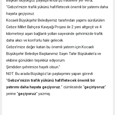
Başkan Büyükgöz paylaşımında şu ifadelere yer verdi;
"Gebze’mizin trafik yükünü hafifletecek önemli bir yatırımı daha
hayata geçiyoruz.
Kocaeli Büyükşehir Belediyemiz tarafından yapımı sürdürülen
Gebze Millet Bahçesi Kavşağı Projesi ile 2 yeni altgeçit ve 4
kilometreyi aşan bağlantı yolları sayesinde şehrimizde trafik
daha akıcı ve konforlu hale gelecek.
Gebze’mize değer katan bu önemli yatırım için Kocaeli
Büyükşehir Belediye Başkanımız Sayın Tahir Büyükakın’a ve
ekibine gönülden teşekkür ediyorum.
Şimdiden şehrimize hayırlı olsun."
NOT: Bu arada Büyükgöz'ün paylaşımını yapan görevli
"
Gebze’mizin trafik yükünü hafifletecek önemli bir
yatırımı daha hayata geçiyoruz.
" cümlesinde "
geçiriyoruz
"
yerine "
geçiyoruz
" yazmış.