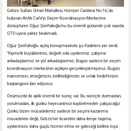
Gebze Sultan Orhan Mahallesi, Hürriyet Caddesi No:16,’da
bulunan Antik Cafe’yi Seçim Koordinasyon Merkezine
dönüştüren Oğuz Şerifalioğlu’nu bu önemli gününde çok sayıda
GTO üyesi yalnız bırakmadı..
Oğuz Şerifalioğlu açılış konuşmasında şu ifadelere yer verdi;
“Kıymetli büyüklerimiz, değerli oda üyelerimiz, çalışma
arkadaşlarımız ve yol arkadaşlarımız; Bugün sadece bir seçim
koordinasyon merkezinin açılışını gerçekleştirmiyoruz. Bugün;
inancımızın, emeğimizin, birlikteliğimizin ve ortak hedefimizin
başlangıcını ilan ediyoruz.
Önümüzde iki aylık önemli bir süreç var. Bu süreçte durmadan,
yorulmadan, ilk günkü heyecanımızı kaybetmeden çalışacağız.
Çünkü bizim mücadelemiz sadece bir seçimi kazanma
mücadelesi değil; Gebze'nin ticaretini daha ileriye taşıma,
üyelerimize daha güçlü hizmet etme ve geleceği birlikte inşa