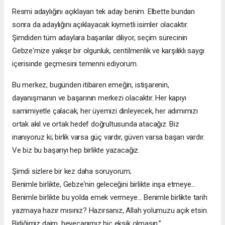
Resmi adaylığını açıklayan tek aday benim. Elbette bundan
sonra da adaylığını açıklayacak kıymetli isimler olacaktır.
Şimdiden tüm adaylara başarılar diliyor, seçim sürecinin
Gebze'mize yakışır bir olgunluk, centilmenlik ve karşılıklı saygı
içerisinde geçmesini temenni ediyorum.
Bu merkez, bugünden itibaren emeğin, istişarenin,
dayanışmanın ve başarının merkezi olacaktır. Her kapıyı
samimiyetle çalacak, her üyemizi dinleyecek, her adımımızı
ortak akıl ve ortak hedef doğrultusunda atacağız. Biz
inanıyoruz ki; birlik varsa güç vardır, güven varsa başarı vardır.
Ve biz bu başarıyı hep birlikte yazacağız.
Şimdi sizlere bir kez daha soruyorum;
Benimle birlikte, Gebze'nin geleceğini birlikte inşa etmeye...
Benimle birlikte bu yolda emek vermeye... Benimle birlikte tarih
yazmaya hazır mısınız? Hazırsanız, Allah yolumuzu açık etsin.
Birliğimiz daim, heyecanımız hiç eksik olmasın.”