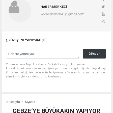
HABER MERKEZİ
kocaelihaberi41@gmail.com
Okuyucu Yorumları
(0)
Gönder
Yorum yazarak Topluluk Kuralları’nı kabul etmiş bulunuyor ve
kocaelihaberi.com sitesine yaptığınız yorumunuzla ilgili doğrudan veya dolaylı
tüm sorumluluğu tek başınıza üstleniyorsunuz. Yazılan tüm yorumlardan site
yönetimi hiçbir şekilde sorumlu tutulamaz.
Anasayfa
Siyaset
GEBZE’YE BÜYÜKAKIN YAPIYOR