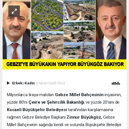
Erkek
|
Kadın
(Haberi Sesli Oku)
Milyonlarca liraya malolan
Gebze Millet Bahçesinin
inşasının,
yüzde 80'ni
Çevre ve Şehircilik Bakanlığı
ve yüzde 20'sini de
Kocaeli Büyükşehir Belediyesi
tarafından karşılamasına
rağmen Gebze Belediye Başkanı
Zinnur Büyükgöz,
Gebze
Millet Bahçesinin sağında kendi ve solunda Büyükşehir Belediye