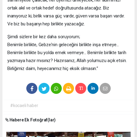
samimiyetle çalacak, her üyemizi dinleyecek, her adımımızı
ortak akıl ve ortak hedef doğrultusunda atacağız. Biz
inanıyoruz ki; birlik varsa güç vardır, güven varsa başarı vardır.
Ve biz bu başarıyı hep birlikte yazacağız.
Şimdi sizlere bir kez daha soruyorum;
Benimle birlikte, Gebze'nin geleceğini birlikte inşa etmeye...
Benimle birlikte bu yolda emek vermeye... Benimle birlikte tarih
yazmaya hazır mısınız? Hazırsanız, Allah yolumuzu açık etsin.
Birliğimiz daim, heyecanımız hiç eksik olmasın.”
#kocaeli haber
Habere Ek Fotoğraf(lar)