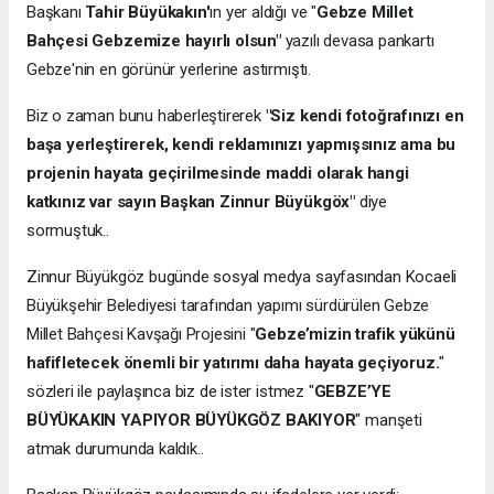
Başkanı
Tahir Büyükakın'
ın yer aldığı ve "
Gebze Millet
Bahçesi Gebzemize hayırlı olsun"
yazılı devasa pankartı
Gebze'nin en görünür yerlerine astırmıştı.
Biz o zaman bunu haberleştirerek
"Siz kendi fotoğrafınızı en
başa yerleştirerek, kendi reklamınızı yapmışsınız ama bu
projenin hayata geçirilmesinde maddi olarak hangi
katkınız var sayın Başkan Zinnur Büyükgöx"
diye
sormuştuk..
Zinnur Büyükgöz bugünde sosyal medya sayfasından Kocaeli
Büyükşehir Belediyesi tarafından yapımı sürdürülen Gebze
Millet Bahçesi Kavşağı Projesini "
Gebze’mizin trafik yükünü
hafifletecek önemli bir yatırımı daha hayata geçiyoruz.
"
sözleri ile paylaşınca biz de ister istmez "
GEBZE’YE
BÜYÜKAKIN YAPIYOR BÜYÜKGÖZ BAKIYOR
" manşeti
atmak durumunda kaldık..