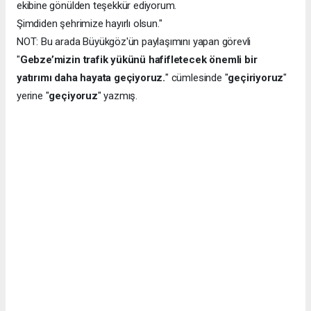
ekibine gönülden teşekkür ediyorum.
Şimdiden şehrimize hayırlı olsun."
NOT: Bu arada Büyükgöz'ün paylaşımını yapan görevli
"
Gebze’mizin trafik yükünü hafifletecek önemli bir
yatırımı daha hayata geçiyoruz.
" cümlesinde "
geçiriyoruz
"
yerine "
geçiyoruz
" yazmış.