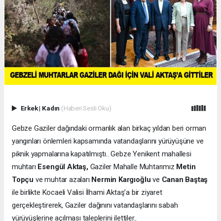
Erkek
|
Kadın
(Haberi Sesli Oku)
Gebze Gaziler dağındaki ormanlık alan birkaç yıldan beri orman
yangınları önlemleri kapsamında vatandaşlarını yürüyüşüne ve
piknik yapmalarına kapatılmıştı.. Gebze Yenikent mahallesi
muhtarı
Esengül Aktaş,
Gaziler Mahalle Muhtarımız
Metin
Topçu
ve muhtar azaları
Nermin Kargıoğlu
ve
Canan Baştaş
ile birlikte Kocaeli Valisi İlhami Aktaş’a bir ziyaret
gerçekleştirerek, Gaziler dağınını vatandaşlarını sabah
yürüyüşlerine açılması taleplerini ilettiler..