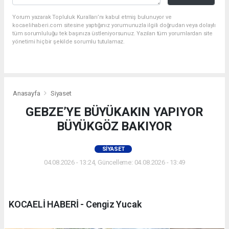
Yorum yazarak Topluluk Kuralları’nı kabul etmiş bulunuyor ve
kocaelihaberi.com sitesine yaptığınız yorumunuzla ilgili doğrudan veya dolaylı
tüm sorumluluğu tek başınıza üstleniyorsunuz. Yazılan tüm yorumlardan site
yönetimi hiçbir şekilde sorumlu tutulamaz.
Anasayfa
Siyaset
GEBZE’YE BÜYÜKAKIN YAPIYOR
BÜYÜKGÖZ BAKIYOR
SIYASET
04.08.2026 - 13:24, Güncelleme: 04.08.2026 - 13:49
KOCAELİ HABERİ - Cengiz Yucak