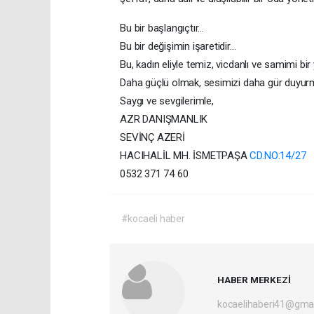
Bu bir başlangıçtır…
Bu bir değişimin işaretidir…
Bu, kadın eliyle temiz, vicdanlı ve samimi b
Daha güçlü olmak, sesimizi daha gür duyurma
Saygı ve sevgilerimle,
AZR DANIŞMANLIK
SEVİNÇ AZERİ
HACIHALİL MH. İSMETPAŞA
CD.NO:14/27
0532 371 74 60
#kocaeli haber
HABER MERKEZİ
kocaelihaberi41@gma