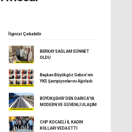
İlginizi Çekebilir
BERKAY SAĞLAM SÜNNET
OLDU
Başkan Büyükgöz Gebze’nin
YKS Şampiyonlarını Ağırladı
BÜYÜKŞEHİR’DEN DARICA’YA
MODERN VE GÜVENLİ ULAŞIM
CHP KOCAELİ İL KADIN
KOLLARI VEDA ETTİ