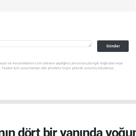
Gönder
nuyor ve kocaelihaberi.com sitesine yaptığınız yorumunuzla ilgili doğrudan veya
. Yazılan tüm yorumlardan site yönetimi hiçbir şekilde sorumlu tutulamaz.
nın dört bir yanında yoğ