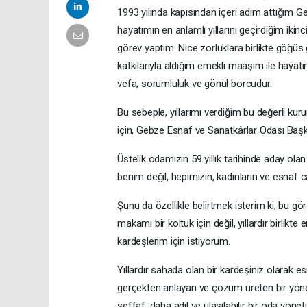
1993 yılında kapısından içeri adım attığım Ge
hayatımın en anlamlı yıllarını geçirdiğim ikin
görev yaptım. Nice zorluklara birlikte göğüs g
katkılarıyla aldığım emekli maaşım ile hayat
vefa, sorumluluk ve gönül borcudur.
Bu sebeple, yıllarımı verdiğim bu değerli k
için, Gebze Esnaf ve Sanatkârlar Odası Baş
Üstelik odamızın 59 yıllık tarihinde aday ol
benim değil, hepimizin, kadınların ve esnaf 
Şunu da özellikle belirtmek isterim ki; bu 
makamı bir koltuk için değil, yıllardır birl
kardeşlerim için istiyorum.
Yıllardır sahada olan bir kardeşiniz olarak es
gerçekten anlayan ve çözüm üreten bir yönet
şeffaf, daha adil ve ulaşılabilir bir oda yöne