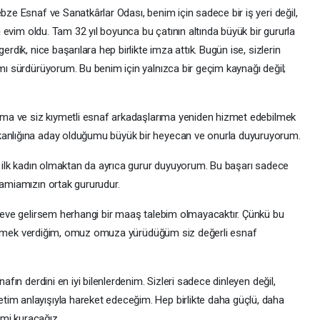
bze Esnaf ve Sanatkârlar Odası, benim için sadece bir iş yeri değil,
ci evim oldu. Tam 32 yıl boyunca bu çatının altında büyük bir gururla
erdik, nice başarılara hep birlikte imza attık. Bugün ise, sizlerin
ımı sürdürüyorum. Bu benim için yalnızca bir geçim kaynağı değil;
uruma ve siz kıymetli esnaf arkadaşlarıma yeniden hizmet edebilmek
kanlığına aday olduğumu büyük bir heyecan ve onurla duyuruyorum.
an ilk kadın olmaktan da ayrıca gurur duyuyorum. Bu başarı sadece
camiamızın ortak gururudur.
göreve gelirsem herhangi bir maaş talebim olmayacaktır. Çünkü bu
ikte emek verdiğim, omuz omuza yürüdüğüm siz değerli esnaf
nafın derdini en iyi bilenlerdenim. Sizleri sadece dinleyen değil,
im anlayışıyla hareket edeceğim. Hep birlikte daha güçlü, daha
timi kuracağız.