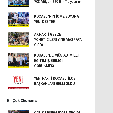
703 Milyon 229 Bin TL yatırım
KOCAELİ’NİN İÇME SUYUNA
YENİ DESTEK
AK PARTİ GEBZE
YÖNETİCİLERİ YİNE MASRAFA
GİRDİ
KOCAELİ’DE MÜSİAD-MİLLİ
EĞİTİM İŞ BİRLİĞİ
GÖRÜŞMESİ
YENİ PARTİ KOCAELİ İLÇE
BAŞKANLARI BELLİ OLDU
En Çok Okunanlar
OĞUZ ŞERİFALİOĞLU SEÇİM