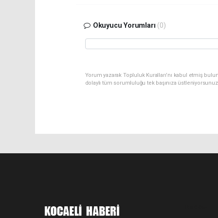
Okuyucu Yorumları
(0)
Yorum yazarak Topluluk Kuralları’nı kabul etmiş bulu
dolaylı tüm sorumluluğu tek başınıza üstleniyorsunuz
Pro-0.045