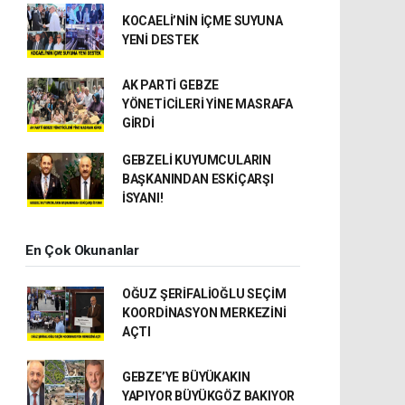
KOCAELİ’NİN İÇME SUYUNA
YENİ DESTEK
AK PARTİ GEBZE
YÖNETİCİLERİ YİNE MASRAFA
GİRDİ
GEBZELİ KUYUMCULARIN
BAŞKANINDAN ESKİÇARŞI
İSYANI!
En Çok Okunanlar
OĞUZ ŞERİFALİOĞLU SEÇİM
KOORDİNASYON MERKEZİNİ
AÇTI
GEBZE’YE BÜYÜKAKIN
YAPIYOR BÜYÜKGÖZ BAKIYOR