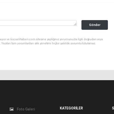
Gönder
nuyor ve kocaelihaberi.com sitesine yaptığınız yorumunuzla ilgili doğrudan veya
. Yazılan tüm yorumlardan site yönetimi hiçbir şekilde sorumlu tutulamaz.
KATEGORİLER
S
Foto Galeri