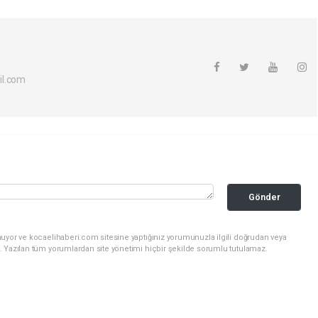
il.com
Gönder
nuyor ve kocaelihaberi.com sitesine yaptığınız yorumunuzla ilgili doğrudan veya
. Yazılan tüm yorumlardan site yönetimi hiçbir şekilde sorumlu tutulamaz.