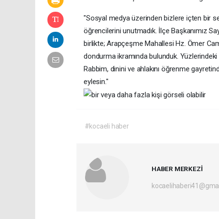
"Sosyal medya üzerinden bizlere içten bir 
öğrencilerini unutmadık. İlçe Başkanımız S
birlikte; Arapçeşme Mahallesi Hz. Ömer Cami
dondurma ikramında bulunduk. Yüzlerindeki t
Rabbim, dinini ve ahlakını öğrenme gayretinde
eylesin."
#kocaeli haber
HABER MERKEZİ
kocaelihaberi41@gma