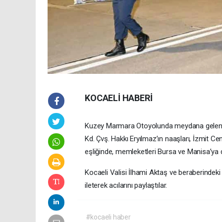
KOCAELİ HABERİ
Kuzey Marmara Otoyolunda meydana gelen tr
Kd. Çvş. Hakkı Eryılmaz’ın naaşları, İzmit 
eşliğinde, memleketleri Bursa ve Manisa’ya d
Kocaeli Valisi İlhami Aktaş ve beraberindeki pr
ileterek acılarını paylaştılar.
#kocaeli haber