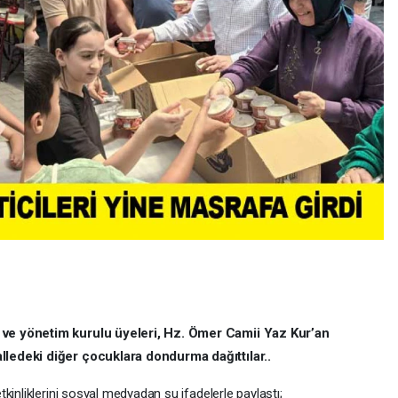
 ve yönetim kurulu üyeleri, Hz. Ömer Camii Yaz Kur’an
lledeki diğer çocuklara dondurma dağıttılar..
kinliklerini sosyal medyadan şu ifadelerle paylaştı;