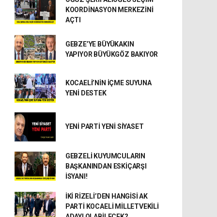
KOORDİNASYON MERKEZİNİ
AÇTI
GEBZE’YE BÜYÜKAKIN
YAPIYOR BÜYÜKGÖZ BAKIYOR
KOCAELİ’NİN İÇME SUYUNA
YENİ DESTEK
YENİ PARTİ YENİ SİYASET
GEBZELİ KUYUMCULARIN
BAŞKANINDAN ESKİÇARŞI
İSYANI!
İKİ RİZELİ’DEN HANGİSİ AK
PARTİ KOCAELİ MİLLETVEKİLİ
ADAYI OLABİLECEK?