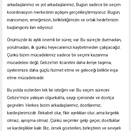
arkadaşlarımız ve yol arkadaşlarımız; Bugün sadece bir seçim
koordinasyon merkezinin açılışını gerçekleştirmiyoruz. Bugün;
inancımızın, emeğimizin, birlikteliğimizin ve ortak hedefimizin
başlangıcını ilan ediyoruz.
Önümüzde iki aylık önemli bir süreç var. Bu süreçte durmadan,
yorulmadan, ilk günkü heyecanımızı kaybetmeden çalışacağız.
Çünkü bizim mücadelemiz sadece bir seçimi kazanma
mücadelesi değil; Gebze'nin ticaretini daha ileriye taşıma,
üyelerimize daha güçlü hizmet etme ve geleceği birlikte inşa
etme mücadelesidir.
Bu yolda sizlerden tek bir isteğim var. Bu seçim sürecini
Gebze'mize yakışan olgunlukta, saygı içerisinde ve dostça
geçirelim. Herkes bizim arkadaşlarımız, dostlarımız,
kardeşlerimizdir. Rekabet olur, fikir ayrılıkları olur; ama kırgınlık
olmaz, ayrışma olmaz. Çünkü seçimler gelip geçer, dostluklar
ve kardeşlikler kalır. Biz, örnek gösterilen, birleştiren ve seviyeli