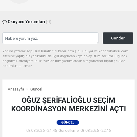
Okuyucu Yorumları
(0)
Gönder
Yorum yazarak Topluluk Kuralları’nı kabul etmiş bulunuyor ve kocaelihaberi.com
sitesine yaptığınız yorumunuzla ilgili doğrudan veya dolaylı tüm sorumluluğu tek
başınıza üstleniyorsunuz. Yazılan tüm yorumlardan site yönetimi hiçbir şekilde
sorumlu tutulamaz.
Anasayfa
Güncel
OĞUZ ŞERİFALİOĞLU SEÇİM
KOORDİNASYON MERKEZİNİ AÇTI
GÜNCEL
03.08.2026 - 21:45, Güncelleme: 03.08.2026 - 22:16