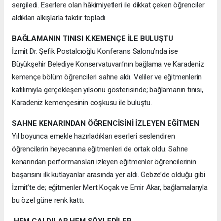
sergiledi. Eserlere olan hâkimiyetleri ile dikkat çeken öğrenciler
aldıkları alkışlarla takdir topladı.
BAĞLAMANIN TINISI K.KEMENÇE İLE BULUŞTU
İzmit Dr. Şefik Postalcıoğlu Konferans Salonu’nda ise
Büyükşehir Belediye Konservatuvarı’nın bağlama ve Karadeniz
kemençe bölüm öğrencileri sahne aldı. Veliler ve eğitmenlerin
katılımıyla gerçekleşen yılsonu gösterisinde; bağlamanın tınısı,
Karadeniz kemençesinin coşkusu ile buluştu.
SAHNE KENARINDAN ÖĞRENCİSİNİ İZLEYEN EĞİTMEN
Yıl boyunca emekle hazırladıkları eserleri seslendiren
öğrencilerin heyecanına eğitmenleri de ortak oldu. Sahne
kenarından performansları izleyen eğitmenler öğrencilerinin
başarısını ilk kutlayanlar arasında yer aldı. Gebze’de olduğu gibi
İzmit’te de; eğitmenler Mert Koçak ve Emir Akar, bağlamalarıyla
bu özel güne renk kattı.
HEM ÇALDILAR HEM SÖYLEDİLER