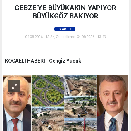
GEBZE’YE BÜYÜKAKIN YAPIYOR
BÜYÜKGÖZ BAKIYOR
SIYASET
04.08.2026 - 13:24, Güncelleme: 04.08.2026 - 13:49
KOCAELİ HABERİ - Cengiz Yucak