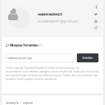
HABER MERKEZİ
kocaelihaberi41@gmail.com
Okuyucu Yorumları
(0)
Gönder
Yorum yazarak Topluluk Kuralları’nı kabul etmiş bulunuyor ve
kocaelihaberi.com sitesine yaptığınız yorumunuzla ilgili doğrudan veya dolaylı
tüm sorumluluğu tek başınıza üstleniyorsunuz. Yazılan tüm yorumlardan site
yönetimi hiçbir şekilde sorumlu tutulamaz.
Anasayfa
Siyaset