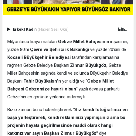
Erkek
|
Kadın
(Haberi Sesli Oku)
Milyonlarca liraya malolan
Gebze Millet Bahçesinin
inşasının,
yüzde 80'ni
Çevre ve Şehircilik Bakanlığı
ve yüzde 20'sini de
Kocaeli Büyükşehir Belediyesi
tarafından karşılamasına
rağmen Gebze Belediye Başkanı
Zinnur Büyükgöz,
Gebze
Millet Bahçesinin sağında kendi ve solunda Büyükşehir Belediye
Başkanı
Tahir Büyükakın'
ın yer aldığı ve "
Gebze Millet
Bahçesi Gebzemize hayırlı olsun"
yazılı devasa pankartı
Gebze'nin en görünür yerlerine astırmıştı.
Biz o zaman bunu haberleştirerek
"Siz kendi fotoğrafınızı en
başa yerleştirerek, kendi reklamınızı yapmışsınız ama bu
projenin hayata geçirilmesinde maddi olarak hangi
katkınız var sayın Başkan Zinnur Büyükgöx"
diye