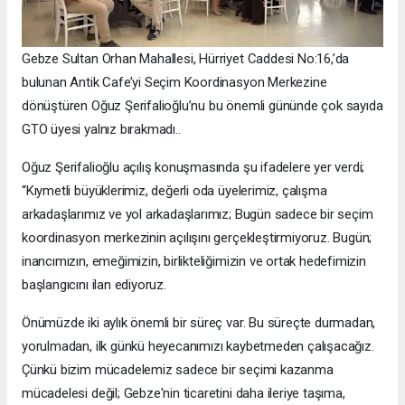
Gebze Sultan Orhan Mahallesi, Hürriyet Caddesi No:16,’da
bulunan Antik Cafe’yi Seçim Koordinasyon Merkezine
dönüştüren Oğuz Şerifalioğlu’nu bu önemli gününde çok sayıda
GTO üyesi yalnız bırakmadı..
Oğuz Şerifalioğlu açılış konuşmasında şu ifadelere yer verdi;
“Kıymetli büyüklerimiz, değerli oda üyelerimiz, çalışma
arkadaşlarımız ve yol arkadaşlarımız; Bugün sadece bir seçim
koordinasyon merkezinin açılışını gerçekleştirmiyoruz. Bugün;
inancımızın, emeğimizin, birlikteliğimizin ve ortak hedefimizin
başlangıcını ilan ediyoruz.
Önümüzde iki aylık önemli bir süreç var. Bu süreçte durmadan,
yorulmadan, ilk günkü heyecanımızı kaybetmeden çalışacağız.
Çünkü bizim mücadelemiz sadece bir seçimi kazanma
mücadelesi değil; Gebze'nin ticaretini daha ileriye taşıma,