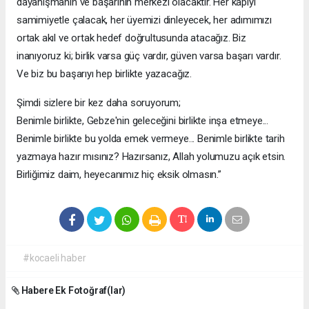
dayanışmanın ve başarının merkezi olacaktır. Her kapıyı
samimiyetle çalacak, her üyemizi dinleyecek, her adımımızı
ortak akıl ve ortak hedef doğrultusunda atacağız. Biz
inanıyoruz ki; birlik varsa güç vardır, güven varsa başarı vardır.
Ve biz bu başarıyı hep birlikte yazacağız.
Şimdi sizlere bir kez daha soruyorum;
Benimle birlikte, Gebze'nin geleceğini birlikte inşa etmeye...
Benimle birlikte bu yolda emek vermeye... Benimle birlikte tarih
yazmaya hazır mısınız? Hazırsanız, Allah yolumuzu açık etsin.
Birliğimiz daim, heyecanımız hiç eksik olmasın.”
#kocaeli haber
Habere Ek Fotoğraf(lar)