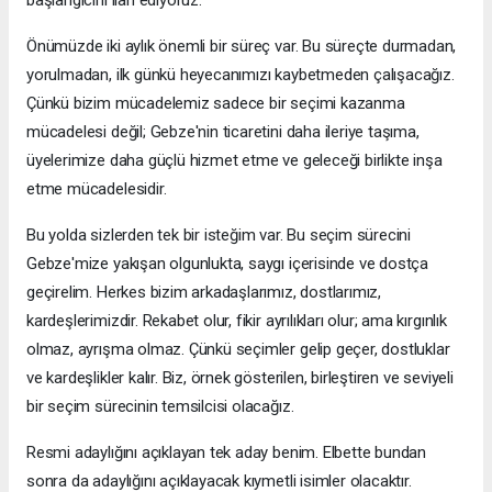
başlangıcını ilan ediyoruz.
Önümüzde iki aylık önemli bir süreç var. Bu süreçte durmadan,
yorulmadan, ilk günkü heyecanımızı kaybetmeden çalışacağız.
Çünkü bizim mücadelemiz sadece bir seçimi kazanma
mücadelesi değil; Gebze'nin ticaretini daha ileriye taşıma,
üyelerimize daha güçlü hizmet etme ve geleceği birlikte inşa
etme mücadelesidir.
Bu yolda sizlerden tek bir isteğim var. Bu seçim sürecini
Gebze'mize yakışan olgunlukta, saygı içerisinde ve dostça
geçirelim. Herkes bizim arkadaşlarımız, dostlarımız,
kardeşlerimizdir. Rekabet olur, fikir ayrılıkları olur; ama kırgınlık
olmaz, ayrışma olmaz. Çünkü seçimler gelip geçer, dostluklar
ve kardeşlikler kalır. Biz, örnek gösterilen, birleştiren ve seviyeli
bir seçim sürecinin temsilcisi olacağız.
Resmi adaylığını açıklayan tek aday benim. Elbette bundan
sonra da adaylığını açıklayacak kıymetli isimler olacaktır.