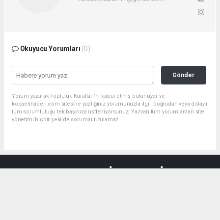
Okuyucu Yorumları
(0)
Gönder
Yorum yazarak Topluluk Kuralları’nı kabul etmiş bulunuyor ve
kocaelihaberi.com sitesine yaptığınız yorumunuzla ilgili doğrudan veya dolaylı
tüm sorumluluğu tek başınıza üstleniyorsunuz. Yazılan tüm yorumlardan site
yönetimi hiçbir şekilde sorumlu tutulamaz.
haber paketi
haber scripti
haber yazılımı
Tüm hakları saklı tutulmaktadır.Copyright 2026©
Haber Yazılımı:
Web Aksiyon ®