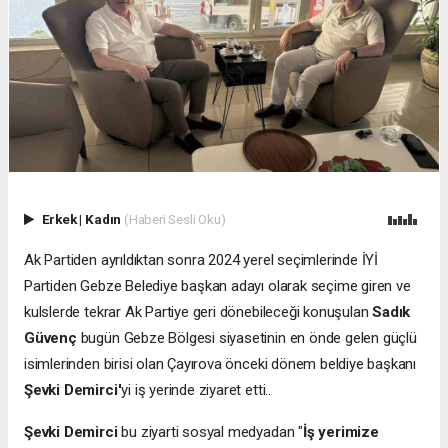
Erkek
|
Kadın
(Haberi Sesli Oku)
Ak Partiden ayrıldıktan sonra 2024 yerel seçimlerinde İYİ
Partiden Gebze Belediye başkan adayı olarak seçime giren ve
kulslerde tekrar Ak Partiye geri dönebileceği konuşulan
Sadık
Güvenç
bugün Gebze Bölgesi siyasetinin en önde gelen güçlü
isimlerinden birisi olan Çayırova önceki dönem beldiye başkanı
Şevki Demirci'
yi iş yerinde ziyaret etti..
Şevki Demirci
bu ziyarti sosyal medyadan "
İş yerimize