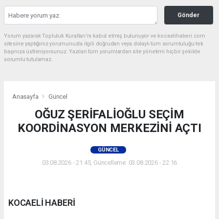
Gönder
Yorum yazarak Topluluk Kuralları’nı kabul etmiş bulunuyor ve kocaelihaberi.com
sitesine yaptığınız yorumunuzla ilgili doğrudan veya dolaylı tüm sorumluluğu tek
başınıza üstleniyorsunuz. Yazılan tüm yorumlardan site yönetimi hiçbir şekilde
sorumlu tutulamaz.
Anasayfa
Güncel
OĞUZ ŞERİFALİOĞLU SEÇİM
KOORDİNASYON MERKEZİNİ AÇTI
GÜNCEL
03.08.2026 - 21:45, Güncelleme: 03.08.2026 - 22:16
KOCAELİ HABERİ