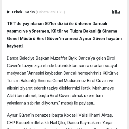
Erkek
|
Kadın
(Haberi Sesli Oku)
TRT'de yayınlanan 80'ler dizisi ile ünlenen Darıcalı
yapımcı ve yönetmen, Kültür ve Tuizm Bakanlığı Sinema
Genel Müdürü Birol Güven’in annesi Aynur Güven hayatını
kaybetti.
Darıca Belediye Başkan Muzaffer Bıyık, Darıca'ya gelen Birol
Güven'e taziye ziyaretinde bulunduktan sonra o anları sosyal
medyadan "Annesini kaybeden Darıcalı hemşehrimiz Kültür ve
Turizm Bakanlığı Sinema Genel Müdürümüz Birol Güven ve
ailesini ziyaret ederek taziye dileklerimizi ilettik. Merhumeye
Allah’tan rahmet, başta Birol Güven olmak üzere tüm
yakınlarına sabırlar diliyorum." mesajı ile paylaştı..
Aynur Güven'in cenazesi başta Kocaeli Valisi İlhami Aktaş,
CHP Kocaeli milletvekili Nail Çiler, Darıca Kaymakamı Yaşar