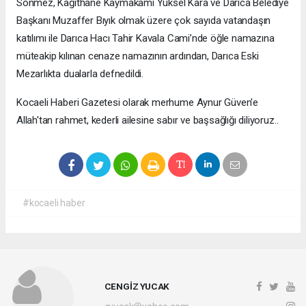
Sönmez, Kağıthane Kaymakamı Yüksel Kara ve Darıca Belediye
Başkanı Muzaffer Bıyık olmak üzere çok sayıda vatandaşın
katılımı ile Darıca Hacı Tahir Kavala Cami’nde öğle namazına
müteakip kılınan cenaze namazının ardından, Darıca Eski
Mezarlıkta dualarla defnedildi.
Kocaeli Haberi Gazetesi olarak merhume Aynur Güven'e
Allah'tan rahmet, kederli ailesine sabır ve başsağlığı diliyoruz..
#kocaeli haber
CENGİZ YUCAK