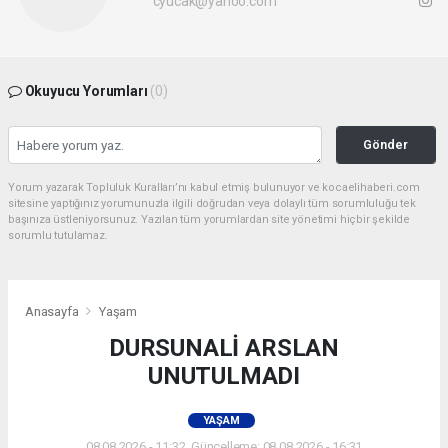
cyucak@yahoo.com
Okuyucu Yorumları
(0)
Gönder
Yorum yazarak Topluluk Kuralları’nı kabul etmiş bulunuyor ve kocaelihaberi.com
sitesine yaptığınız yorumunuzla ilgili doğrudan veya dolaylı tüm sorumluluğu tek
başınıza üstleniyorsunuz. Yazılan tüm yorumlardan site yönetimi hiçbir şekilde
sorumlu tutulamaz.
Anasayfa
Yaşam
DURSUNALİ ARSLAN
UNUTULMADI
YAŞAM
08.08.2026 - 11:32, Güncelleme: 08.08.2026 - 16:31