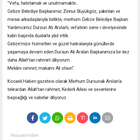
"Vefa, hatırlamak ve unutmamaktır…
Gebze Belediye Başkanımız Zinnur Büyükgöz, yakınları ve
mesai arkadaşlarıyla birlikte, merhum Gebze Belediye Başkan
Yardımcımız Dursun Ali Arslan’ı, vefatının sene-i devriyesinde
kabri başında dualarla yâd ettik.
Gebze’mize hizmetleri ve güzel hatıralarıyla gönüllerde
yaşamaya devam eden Dursun Ali Arslan Başkanımıza bir kez
daha Allah’tan rahmet diliyorum.
Mekânı cennet, makamı Ali olsun"
Kocaeli Haberi gazetesi olarak Merhum Dursunali Arslan'a
tekrardan Allah’tan rahmet, Kederli Ailesi ve sevenlerine
başsağlığı ve sabırlar diliyoruz.
#kocaeli haber