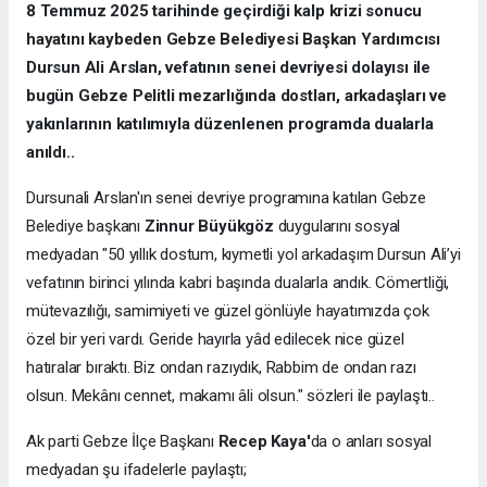
8 Temmuz 2025 tarihinde geçirdiği kalp krizi sonucu
hayatını kaybeden Gebze Belediyesi Başkan Yardımcısı
Dursun Ali Arslan, vefatının senei devriyesi dolayısı ile
bugün Gebze Pelitli mezarlığında dostları, arkadaşları ve
yakınlarının katılımıyla düzenlenen programda dualarla
anıldı..
Dursunali Arslan'ın senei devriye programına katılan Gebze
Belediye başkanı
Zinnur Büyükgöz
duygularını sosyal
medyadan "50 yıllık dostum, kıymetli yol arkadaşım Dursun Ali’yi
vefatının birinci yılında kabri başında dualarla andık. Cömertliği,
mütevazılığı, samimiyeti ve güzel gönlüyle hayatımızda çok
özel bir yeri vardı. Geride hayırla yâd edilecek nice güzel
hatıralar bıraktı. Biz ondan razıydık, Rabbim de ondan razı
olsun. Mekânı cennet, makamı âli olsun." sözleri ile paylaştı..
Ak parti Gebze İlçe Başkanı
Recep Kaya'
da o anları sosyal
medyadan şu ifadelerle paylaştı;