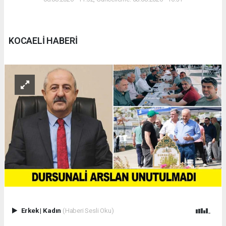
KOCAELİ HABERİ
Erkek
|
Kadın
(Haberi Sesli Oku)