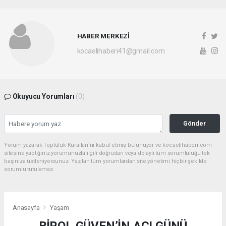
HABER MERKEZİ
kocaelihaberi41@gmail.com
Okuyucu Yorumları
(0)
Gönder
Yorum yazarak Topluluk Kuralları’nı kabul etmiş bulunuyor ve kocaelihaberi.com
sitesine yaptığınız yorumunuzla ilgili doğrudan veya dolaylı tüm sorumluluğu tek
başınıza üstleniyorsunuz. Yazılan tüm yorumlardan site yönetimi hiçbir şekilde
sorumlu tutulamaz.
Anasayfa
Yaşam