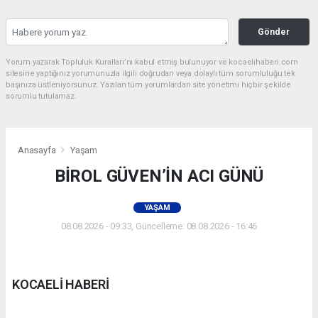
Gönder
Yorum yazarak Topluluk Kuralları’nı kabul etmiş bulunuyor ve kocaelihaberi.com
sitesine yaptığınız yorumunuzla ilgili doğrudan veya dolaylı tüm sorumluluğu tek
başınıza üstleniyorsunuz. Yazılan tüm yorumlardan site yönetimi hiçbir şekilde
sorumlu tutulamaz.
Anasayfa
Yaşam
BİROL GÜVEN’İN ACI GÜNÜ
YAŞAM
08.08.2026 - 09:33, Güncelleme: 08.08.2026 - 16:46
KOCAELİ HABERİ