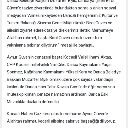
Darıca Belediye Başkan Muzaffer Bıyık, Darıca'ya gelen Birol
Güven'e taziye ziyaretinde bulunduktan sonra o anları sosyal
medyadan "Annesini kaybeden Darıcalı hemşehrimiz Kültür ve
Turizm Bakanlığı Sinema Genel Müdürümüz Birol Güven ve
ailesini ziyaret ederek taziye dileklerimizi ilettik. Merhumeye
Allah’tan rahmet, başta Birol Güven olmak üzere tüm
yakınlarına sabırlar diliyorum." mesajı ile paylaştı..
Aynur Güven'in cenazesi başta Kocaeli Valisi İlhami Aktaş,
CHP Kocaeli milletvekili Nail Çiler, Darıca Kaymakamı Yaşar
Sönmez, Kağıthane Kaymakamı Yüksel Kara ve Darıca Belediye
Başkanı Muzaffer Bıyık olmak üzere çok sayıda vatandaşın
katılımı ile Darıca Hacı Tahir Kavala Cami’nde öğle namazına
müteakip kılınan cenaze namazının ardından, Darıca Eski
Mezarlıkta dualarla defnedildi.
Kocaeli Haberi Gazetesi olarak merhume Aynur Güven'e
Allah'tan rahmet, kederli ailesine sabır ve başsağlığı diliyoruz..