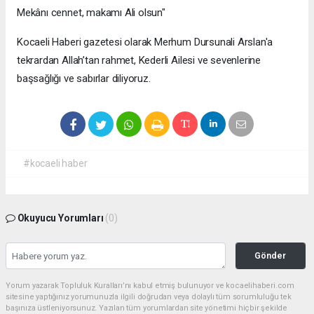
Mekânı cennet, makamı Ali olsun"
Kocaeli Haberi gazetesi olarak Merhum Dursunali Arslan'a
tekrardan Allah’tan rahmet, Kederli Ailesi ve sevenlerine
başsağlığı ve sabırlar diliyoruz.
#kocaeli haber
Okuyucu Yorumları
(0)
Gönder
Yorum yazarak Topluluk Kuralları’nı kabul etmiş bulunuyor ve kocaelihaberi.com
sitesine yaptığınız yorumunuzla ilgili doğrudan veya dolaylı tüm sorumluluğu tek
başınıza üstleniyorsunuz. Yazılan tüm yorumlardan site yönetimi hiçbir şekilde