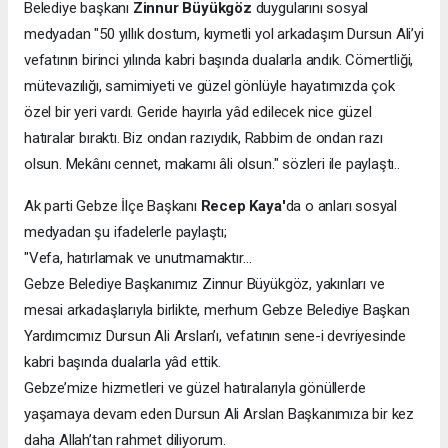
Belediye başkanı
Zinnur Büyükgöz
duygularını sosyal
medyadan "50 yıllık dostum, kıymetli yol arkadaşım Dursun Ali’yi
vefatının birinci yılında kabri başında dualarla andık. Cömertliği,
mütevazılığı, samimiyeti ve güzel gönlüyle hayatımızda çok
özel bir yeri vardı. Geride hayırla yâd edilecek nice güzel
hatıralar bıraktı. Biz ondan razıydık, Rabbim de ondan razı
olsun. Mekânı cennet, makamı âli olsun." sözleri ile paylaştı..
Ak parti Gebze İlçe Başkanı
Recep Kaya'
da o anları sosyal
medyadan şu ifadelerle paylaştı;
"Vefa, hatırlamak ve unutmamaktır…
Gebze Belediye Başkanımız Zinnur Büyükgöz, yakınları ve
mesai arkadaşlarıyla birlikte, merhum Gebze Belediye Başkan
Yardımcımız Dursun Ali Arslan’ı, vefatının sene-i devriyesinde
kabri başında dualarla yâd ettik.
Gebze’mize hizmetleri ve güzel hatıralarıyla gönüllerde
yaşamaya devam eden Dursun Ali Arslan Başkanımıza bir kez
daha Allah’tan rahmet diliyorum.