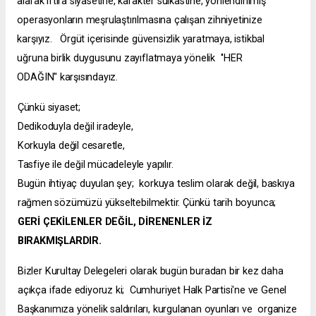
alarak iftira siyasetine, karakter suikastine, yönlendirilmiş
operasyonların meşrulaştırılmasına çalışan zihniyetinize
karşıyız.
Örgüt içerisinde güvensizlik yaratmaya, istikbal
uğruna birlik duygusunu zayıflatmaya yönelik ''HER
ODAĞIN'' karşısındayız.
Çünkü siyaset;
Dedikoduyla değil iradeyle,
Korkuyla değil cesaretle,
Tasfiye ile değil mücadeleyle yapılır.
Bugün ihtiyaç duyulan şey;
korkuya teslim olarak değil, baskıya
rağmen sözümüzü yükseltebilmektir. Çünkü tarih boyunca;
GERİ ÇEKİLENLER DEĞİL, DİRENENLER İZ
BIRAKMIŞLARDIR.
Bizler Kurultay Delegeleri olarak bugün buradan bir kez daha
açıkça ifade ediyoruz ki;
Cumhuriyet Halk Partisi'ne ve Genel
Başkanımıza yönelik saldırıları, kurgulanan oyunları ve organize