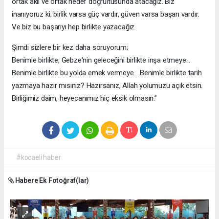
ortak akıl ve ortak hedef doğrultusunda atacağız. Biz
inanıyoruz ki; birlik varsa güç vardır, güven varsa başarı vardır.
Ve biz bu başarıyı hep birlikte yazacağız.
Şimdi sizlere bir kez daha soruyorum;
Benimle birlikte, Gebze'nin geleceğini birlikte inşa etmeye...
Benimle birlikte bu yolda emek vermeye... Benimle birlikte tarih
yazmaya hazır mısınız? Hazırsanız, Allah yolumuzu açık etsin.
Birliğimiz daim, heyecanımız hiç eksik olmasın.”
#kocaeli haber
Habere Ek Fotoğraf(lar)