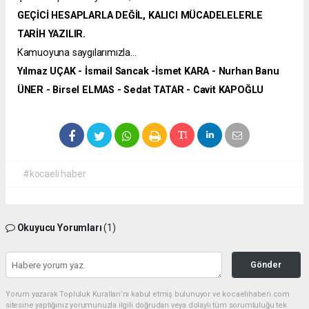
GEÇİCİ HESAPLARLA DEĞİL, KALICI MÜCADELELERLE
TARİH YAZILIR.
Kamuoyuna saygılarımızla...
Yılmaz UÇAK - İsmail Sancak -İsmet KARA - Nurhan Banu
ÜNER - Birsel ELMAS - Sedat TATAR - Cavit KAPOĞLU
#kocaeli haber
Okuyucu Yorumları
(1)
Gönder
Yorum yazarak Topluluk Kuralları’nı kabul etmiş bulunuyor ve kocaelihaberi.com
sitesine yaptığınız yorumunuzla ilgili doğrudan veya dolaylı tüm sorumluluğu tek