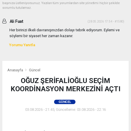
başınıza üstleniyorsunuz. Yazılan tüm yorumlardan site yönetimi hiçbir şekilde
sorumlu tutulamaz.
Ali Fuat
(28.05.2026 17:54 - #1580)
Her birinizi ilkeli davranışınızdan dolayı tebrik ediyorum. Eylemi ve
söylemi bir siyaset her zaman kazanır.
Yorumu Yanıtla
Anasayfa
Güncel
OĞUZ ŞERİFALİOĞLU SEÇİM
KOORDİNASYON MERKEZİNİ AÇTI
GÜNCEL
03.08.2026 - 21:45, Güncelleme: 03.08.2026 - 22:16