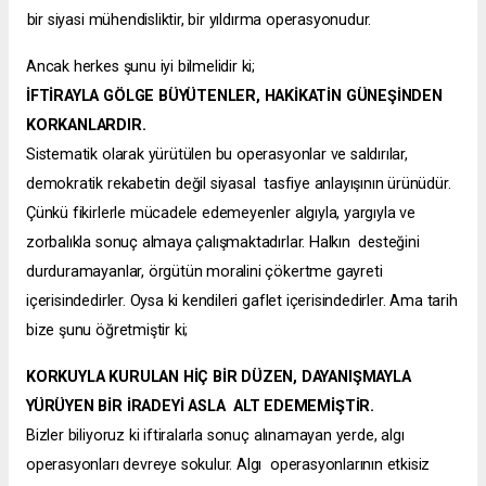
bir
siyasi mühendisliktir, bir yıldırma operasyonudur.
Ancak herkes şunu iyi bilmelidir ki;
İFTİRAYLA GÖLGE BÜYÜTENLER, HAKİKATİN GÜNEŞİNDEN
KORKANLARDIR.
Sistematik olarak yürütülen bu operasyonlar ve saldırılar,
demokratik rekabetin değil siyasal tasfiye anlayışının ürünüdür.
Çünkü fikirlerle
mücadele edemeyenler algıyla, yargıyla ve
zorbalıkla sonuç almaya çalışmaktadırlar. Halkın desteğini
durduramayanlar, örgütün moralini
çökertme gayreti
içerisindedirler. Oysa ki kendileri gaflet içerisindedirler. Ama tarih
bize şunu öğretmiştir ki;
KORKUYLA KURULAN HİÇ BİR DÜZEN, DAYANIŞMAYLA
YÜRÜYEN BİR İRADEYİ ASLA ALT EDEMEMİŞTİR.
Bizler biliyoruz ki iftiralarla sonuç alınamayan yerde, algı
operasyonları devreye sokulur. Algı operasyonlarının etkisiz