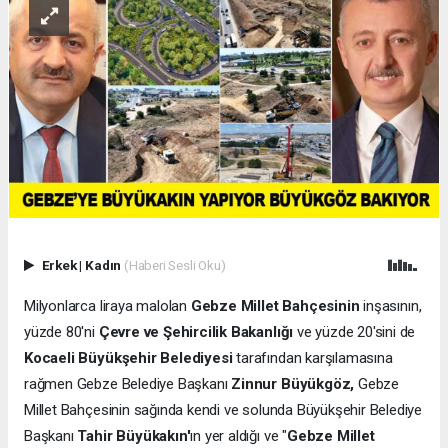
Erkek
|
Kadın
(Haberi Sesli Oku)
Milyonlarca liraya malolan
Gebze Millet Bahçesinin
inşasının,
yüzde 80'ni
Çevre ve Şehircilik Bakanlığı
ve yüzde 20'sini de
Kocaeli Büyükşehir Belediyesi
tarafından karşılamasına
rağmen Gebze Belediye Başkanı
Zinnur Büyükgöz,
Gebze
Millet Bahçesinin sağında kendi ve solunda Büyükşehir Belediye
Başkanı
Tahir Büyükakın'
ın yer aldığı ve "
Gebze Millet