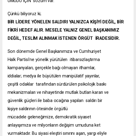
UMUDU İÇİN
sözüm var.
Çünkü biliyoruz ki;
BİR LİDERE YÖNELEN SALDIRI YALNIZCA KİŞİYİ DEĞİL, BİR
FİKRİ HEDEF ALIR. MESELE YALNIZ GENEL BAŞKANIMIZ
DEĞİL, TESLİM ALINMAK İSTENEN ÖRGÜT İRADESİDİR.
Son dönemde Genel Başkanımıza ve Cumhuriyet
Halk Partisi'ne yönelik yürütülen itibarsızlaştırma
kampanyaları, gerçekle bağı
olmayan ithamlar,
iddialar; medya ile büyütülen manipülatif yayınlar,
çeşitli odaklar tarafından sürdürülen psikolojik baskı
mekaniz
maları ve nihayetinde mutlak butlan kararı ve
güvenlik güçleri ile baba ocağına yapılan saldırı bir
kişiye saldırının ötesinde örgütlü
mücadele
geleneğimize, demokratik siyaset
anlayışımıza ve milyonların değişim umuduna ket
vurmaktadır. Bu siyasi eleştiri sınırını aşan, yargı eliyle