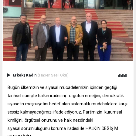
Erkek
|
Kadın
(Haberi Sesli Oku)
Bugün ülkemizin ve siyasal mücadelemizin içinden geçtiği
tarihsel süreçte halkın iradesini, örgütün emeğini, demokratik
siyasetin meşruiyetini hedef
alan sistematik müdahalelere karşı
sessiz kalmayacağımızı ifade ediyoruz. Partimizin kurumsal
kimliğini, örgütsel onurunu ve halk nezdindeki
siyasal
sorumluluğunu koruma iradesi ile
HALKIN DEĞİŞİM