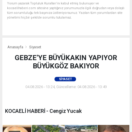
Yorum yazarak Topluluk Kuralları’nı kabul etmiş bulunuyor ve
kocaelihaberi.com sitesine yaptığınız yorumunuzla ilgili doğrudan veya dolaylı
tüm sorumluluğu tek başınıza üstleniyorsunuz. Yazılan tüm yorumlardan site
yönetimi hiçbir şekilde sorumlu tutulamaz.
Anasayfa
Siyaset
GEBZE’YE BÜYÜKAKIN YAPIYOR
BÜYÜKGÖZ BAKIYOR
SIYASET
04.08.2026 - 13:24, Güncelleme: 04.08.2026 - 13:49
KOCAELİ HABERİ - Cengiz Yucak