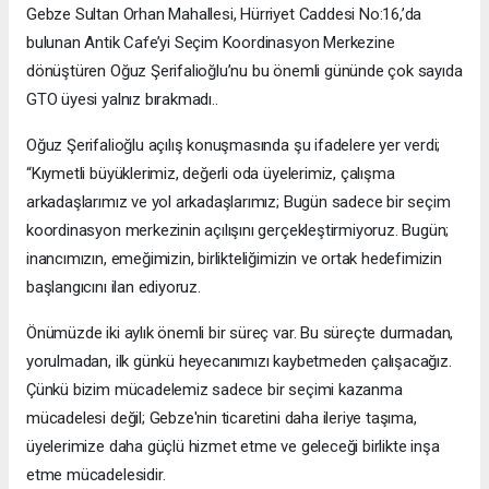
Gebze Sultan Orhan Mahallesi, Hürriyet Caddesi No:16,’da
bulunan Antik Cafe’yi Seçim Koordinasyon Merkezine
dönüştüren Oğuz Şerifalioğlu’nu bu önemli gününde çok sayıda
GTO üyesi yalnız bırakmadı..
Oğuz Şerifalioğlu açılış konuşmasında şu ifadelere yer verdi;
“Kıymetli büyüklerimiz, değerli oda üyelerimiz, çalışma
arkadaşlarımız ve yol arkadaşlarımız; Bugün sadece bir seçim
koordinasyon merkezinin açılışını gerçekleştirmiyoruz. Bugün;
inancımızın, emeğimizin, birlikteliğimizin ve ortak hedefimizin
başlangıcını ilan ediyoruz.
Önümüzde iki aylık önemli bir süreç var. Bu süreçte durmadan,
yorulmadan, ilk günkü heyecanımızı kaybetmeden çalışacağız.
Çünkü bizim mücadelemiz sadece bir seçimi kazanma
mücadelesi değil; Gebze'nin ticaretini daha ileriye taşıma,
üyelerimize daha güçlü hizmet etme ve geleceği birlikte inşa
etme mücadelesidir.