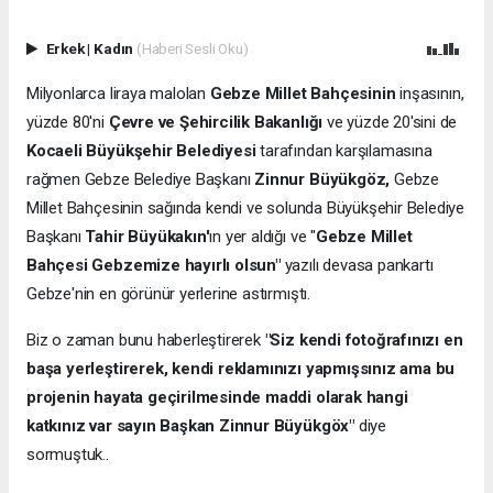
Erkek
|
Kadın
(Haberi Sesli Oku)
Milyonlarca liraya malolan
Gebze Millet Bahçesinin
inşasının,
yüzde 80'ni
Çevre ve Şehircilik Bakanlığı
ve yüzde 20'sini de
Kocaeli Büyükşehir Belediyesi
tarafından karşılamasına
rağmen Gebze Belediye Başkanı
Zinnur Büyükgöz,
Gebze
Millet Bahçesinin sağında kendi ve solunda Büyükşehir Belediye
Başkanı
Tahir Büyükakın'
ın yer aldığı ve "
Gebze Millet
Bahçesi Gebzemize hayırlı olsun"
yazılı devasa pankartı
Gebze'nin en görünür yerlerine astırmıştı.
Biz o zaman bunu haberleştirerek
"Siz kendi fotoğrafınızı en
başa yerleştirerek, kendi reklamınızı yapmışsınız ama bu
projenin hayata geçirilmesinde maddi olarak hangi
katkınız var sayın Başkan Zinnur Büyükgöx"
diye
sormuştuk..