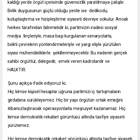
kaldığı yerde örgüt
içerisinde güvensizlik yaratılmaya çalışılır.
Birlik duygusunun güçlü olduğu yerde ise dedikodu,
kutuplaştırma ve hizipleştirme siyaseti
devreye sokulur. Ancak
herkes tarafından bilinmelidir ki; partimizin iradesi sosyal
medya linçleriyle, masa başı kurgulanan senaryolarla,
belirli
çevrelerin yönlendirmeleriyle ve yargı eliyle yürütülen
siyasi mühendisliklerle şekillenmeyecektir. Bu iradenin gerçek
sahibi örgüttür, delegedir,
emek veren kadrolardır ve
HALKTIR.
Şunu açıkça ifade ediyoruz ki;
Hiç kimse kişisel hesaplar uğruna partimizi iç tartışmaların
girdabına sürükleyemez. Hiç bir yapı örgütün ortak emeğini
itibarsızlaştıracak operasyonlarla meşruiyet kazanamaz. Hiç
kimse demokratik rekabet görüntüsü altında tasfiye siyaseti
yürütemez.
Hiç kimse demokratik rekabet görüntüsü altında tasfiye siyaseti