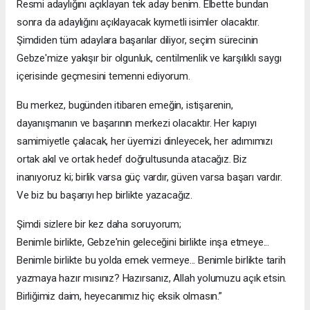
Resmi adaylığını açıklayan tek aday benim. Elbette bundan
sonra da adaylığını açıklayacak kıymetli isimler olacaktır.
Şimdiden tüm adaylara başarılar diliyor, seçim sürecinin
Gebze'mize yakışır bir olgunluk, centilmenlik ve karşılıklı saygı
içerisinde geçmesini temenni ediyorum.
Bu merkez, bugünden itibaren emeğin, istişarenin,
dayanışmanın ve başarının merkezi olacaktır. Her kapıyı
samimiyetle çalacak, her üyemizi dinleyecek, her adımımızı
ortak akıl ve ortak hedef doğrultusunda atacağız. Biz
inanıyoruz ki; birlik varsa güç vardır, güven varsa başarı vardır.
Ve biz bu başarıyı hep birlikte yazacağız.
Şimdi sizlere bir kez daha soruyorum;
Benimle birlikte, Gebze'nin geleceğini birlikte inşa etmeye...
Benimle birlikte bu yolda emek vermeye... Benimle birlikte tarih
yazmaya hazır mısınız? Hazırsanız, Allah yolumuzu açık etsin.
Birliğimiz daim, heyecanımız hiç eksik olmasın.”