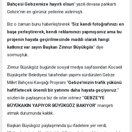
Bahçesi Gebzemize hayırlı olsun"
yazılı devasa pankartı
Gebze'nin en görünür yerlerine astırmıştı.
Biz o zaman bunu haberleştirerek
"Siz kendi fotoğrafınızı en
başa yerleştirerek, kendi reklamınızı yapmışsınız ama bu
projenin hayata geçirilmesinde maddi olarak hangi
katkınız var sayın Başkan Zinnur Büyükgöx"
diye
sormuştuk..
Zinnur Büyükgöz bugünde sosyal medya sayfasından Kocaeli
Büyükşehir Belediyesi tarafından yapımı sürdürülen Gebze
Millet Bahçesi Kavşağı Projesini "
Gebze’mizin trafik yükünü
hafifletecek önemli bir yatırımı daha hayata geçiyoruz.
"
sözleri ile paylaşınca biz de ister istmez "
GEBZE’YE
BÜYÜKAKIN YAPIYOR BÜYÜKGÖZ BAKIYOR
" manşeti
atmak durumunda kaldık..
Başkan Büyükgöz paylaşımında şu ifadelere yer verdi;