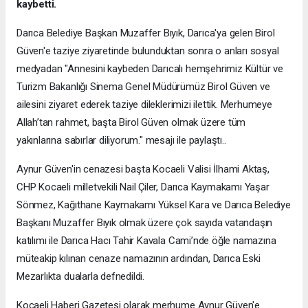
kaybetti.
Darıca Belediye Başkan Muzaffer Bıyık, Darıca'ya gelen Birol
Güven'e taziye ziyaretinde bulunduktan sonra o anları sosyal
medyadan "Annesini kaybeden Darıcalı hemşehrimiz Kültür ve
Turizm Bakanlığı Sinema Genel Müdürümüz Birol Güven ve
ailesini ziyaret ederek taziye dileklerimizi ilettik. Merhumeye
Allah’tan rahmet, başta Birol Güven olmak üzere tüm
yakınlarına sabırlar diliyorum." mesajı ile paylaştı..
Aynur Güven'in cenazesi başta Kocaeli Valisi İlhami Aktaş,
CHP Kocaeli milletvekili Nail Çiler, Darıca Kaymakamı Yaşar
Sönmez, Kağıthane Kaymakamı Yüksel Kara ve Darıca Belediye
Başkanı Muzaffer Bıyık olmak üzere çok sayıda vatandaşın
katılımı ile Darıca Hacı Tahir Kavala Cami’nde öğle namazına
müteakip kılınan cenaze namazının ardından, Darıca Eski
Mezarlıkta dualarla defnedildi.
Kocaeli Haberi Gazetesi olarak merhume Aynur Güven'e