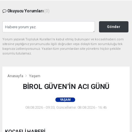
Okuyucu Yorumları
(0)
Gönder
Yorum yazarak Topluluk Kuralları’nı kabul etmiş bulunuyor ve kocaelihaberi.com
sitesine yaptığınız yorumunuzla ilgili doğrudan veya dolaylı tüm sorumluluğu tek
başınıza üstleniyorsunuz. Yazılan tüm yorumlardan site yönetimi hiçbir şekilde
sorumlu tutulamaz.
Anasayfa
Yaşam
BİROL GÜVEN’İN ACI GÜNÜ
YAŞAM
08.08.2026 - 09:33, Güncelleme: 08.08.2026 - 16:46
KOCAELİ HABERİ