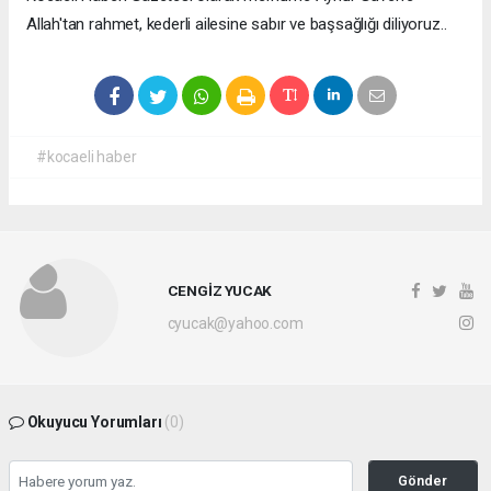
Allah'tan rahmet, kederli ailesine sabır ve başsağlığı diliyoruz..
#kocaeli haber
CENGİZ YUCAK
cyucak@yahoo.com
Okuyucu Yorumları
(0)
Gönder