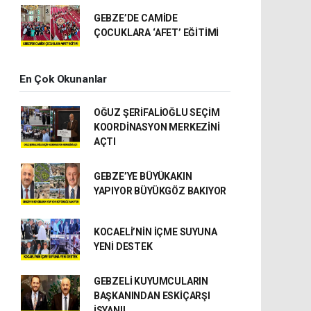
GEBZE’DE CAMİDE
ÇOCUKLARA ‘AFET’ EĞİTİMİ
En Çok Okunanlar
OĞUZ ŞERİFALİOĞLU SEÇİM
KOORDİNASYON MERKEZİNİ
AÇTI
GEBZE’YE BÜYÜKAKIN
YAPIYOR BÜYÜKGÖZ BAKIYOR
KOCAELİ’NİN İÇME SUYUNA
YENİ DESTEK
GEBZELİ KUYUMCULARIN
BAŞKANINDAN ESKİÇARŞI
İSYANI!