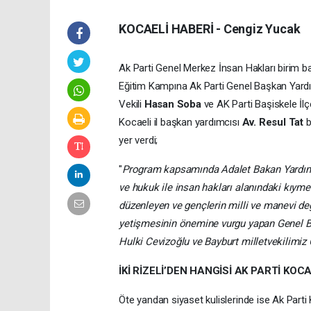
KOCAELİ HABERİ - Cengiz Yucak
Ak Parti Genel Merkez İnsan Hakları birim b
Eğitim Kampına Ak Parti Genel Başkan Yard
Vekili
Hasan Soba
ve AK Parti Başiskele İl
Kocaeli il başkan yardımcısı
Av. Resul Tat
b
yer verdi;
"
Program kapsamında Adalet Bakan Yardımcım
ve hukuk ile insan hakları alanındaki kıyme
düzenleyen ve gençlerin milli ve manevi değ
yetişmesinin önemine vurgu yapan Genel Ba
Hulki Cevizoğlu ve Bayburt milletvekilimiz 
İKİ RİZELİ’DEN HANGİSİ AK PARTİ KOC
Öte yandan siyaset kulislerinde ise Ak Parti 