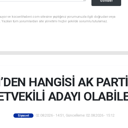
Gönder
nuyor ve kocaelihaberi.com sitesine yaptığınız yorumunuzla ilgili doğrudan veya
. Yazılan tüm yorumlardan site yönetimi hiçbir şekilde sorumlu tutulamaz.
Lİ’DEN HANGİSİ AK PART
ETVEKİLİ ADAYI OLABİL
02.08.2026 - 14:51, Güncelleme: 02.08.2026 - 15:12
Siyaset