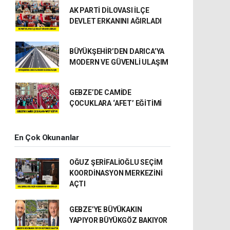
AK PARTİ DİLOVASI İLÇE
DEVLET ERKANINI AĞIRLADI
BÜYÜKŞEHİR’DEN DARICA’YA
MODERN VE GÜVENLİ ULAŞIM
GEBZE’DE CAMİDE
ÇOCUKLARA ‘AFET’ EĞİTİMİ
En Çok Okunanlar
OĞUZ ŞERİFALİOĞLU SEÇİM
KOORDİNASYON MERKEZİNİ
AÇTI
GEBZE’YE BÜYÜKAKIN
YAPIYOR BÜYÜKGÖZ BAKIYOR