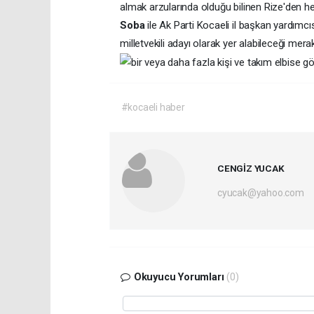
almak arzularında olduğu bilinen Rize'den h
Soba
ile Ak Parti Kocaeli il başkan yardımcı
milletvekili adayı olarak yer alabileceği merak 
#kocaeli haber
CENGİZ YUCAK
cyucak@yahoo.com
Okuyucu Yorumları
(0)