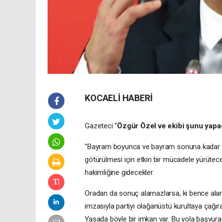
KOCAELİ HABERİ
Gazeteci “
Özgür Özel ve ekibi şunu yap
"Bayram boyunca ve bayram sonuna kadar ola
götürülmesi için etkin bir mücadele yürüte
hakimliğine gidecekler.
Oradan da sonuç alamazlarsa, ki bence alam
imzasıyla partiyi olağanüstü kurultaya çağıra
Yasada böyle bir imkan var. Bu yola başvur