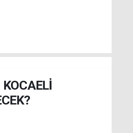
İ KOCAELİ
ECEK?