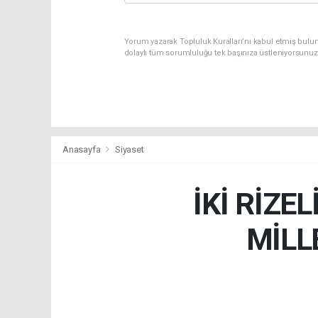
Yorum yazarak Topluluk Kuralları’nı kabul etmiş bulu
dolaylı tüm sorumluluğu tek başınıza üstleniyorsunuz
Anasayfa
Siyaset
İKİ RİZE
MİLL