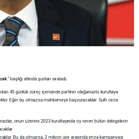
acak
:" başlığı altında şunları sıraladı;
n 45 günlük süreç içerisinde partinin olağanüstü kurultaya
cekler. Eğer bu olmazsa mahkemeye başvuracaklar. Sulh ceza
azlar, onun üzerine 2023 kurultayında oy veren bütün delegelerin
caklar.
acaklar. Bu da olmazsa, 2 milyon üye arasında imza kampanyası