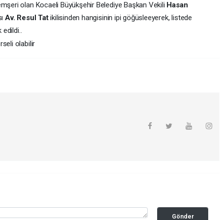
emşeri olan Kocaeli Büyükşehir Belediye Başkan Vekili
Hasan
sı
Av. Resul Tat
ikilisinden hangisinin ipi göğüsleeyerek, listede
edildi..
Gönder