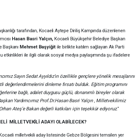
aşkanlığı tarafından, Kocaeli Aytepe Diriliş Kampında düzenlenen
ımcısı
Hasan Basri Yalçın,
Kocaeli Büyükşehir Belediye Başkan
çe Başkanı
Mehmet Başyiğit
ile birlikte katılım sağlayan Ak Parti
u etkinlikleri ile ilgili olarak sosyal medya paylaşımında şu ifadelere
ız Sayın Sedat Ayyıldız’ın özellikle gençlere yönelik mesajlarını
tli değerlendirmelerini dinleme fırsatı bulduk. Eğitim programını
erlerine bağlı, adalet duygusu güçlü, donanımlı bireyler olarak
şkan Yardımcımız Prof.Dr.Hasan Basri Yalçın , Milletvekilimiz
Orhan Ateş’e Bakan değerli katkıları için teşekkür ediyoruz.
"
AELİ MİLLETVEKİLİ ADAYI OLABİLECEK?
Kocaeli milletvekili aday listesinde Gebze Bölgesini temsilen yer