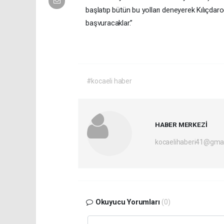
başlatıp bütün bu yolları deneyerek Kılıçda
başvuracaklar.”
#kocaeli haber
HABER MERKEZİ
kocaelihaberi41@gma
Okuyucu Yorumları
(0)