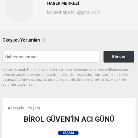
HABER MERKEZİ
kocaelihaberi41@gmail.com
Okuyucu Yorumları
(0)
Gönder
Yorum yazarak Topluluk Kuralları’nı kabul etmiş bulunuyor ve kocaelihaberi.com
sitesine yaptığınız yorumunuzla ilgili doğrudan veya dolaylı tüm sorumluluğu tek
başınıza üstleniyorsunuz. Yazılan tüm yorumlardan site yönetimi hiçbir şekilde
sorumlu tutulamaz.
Anasayfa
Yaşam
BİROL GÜVEN’İN ACI GÜNÜ
YAŞAM