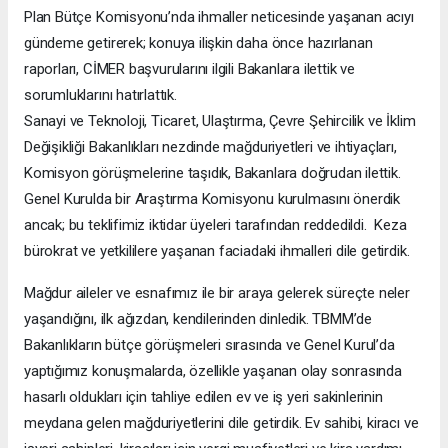
Plan Bütçe Komisyonu’nda ihmaller neticesinde yaşanan acıyı
gündeme getirerek; konuya ilişkin daha önce hazırlanan
raporları, CİMER başvurularını ilgili Bakanlara ilettik ve
sorumluklarını hatırlattık.
Sanayi ve Teknoloji, Ticaret, Ulaştırma, Çevre Şehircilik ve İklim
Değişikliği Bakanlıkları nezdinde mağduriyetleri ve ihtiyaçları,
Komisyon görüşmelerine taşıdık, Bakanlara doğrudan ilettik.
Genel Kurulda bir Araştırma Komisyonu kurulmasını önerdik
ancak; bu teklifimiz iktidar üyeleri tarafından reddedildi. Keza
bürokrat ve yetkililere yaşanan faciadaki ihmalleri dile getirdik.
Mağdur aileler ve esnafımız ile bir araya gelerek süreçte neler
yaşandığını, ilk ağızdan, kendilerinden dinledik. TBMM’de
Bakanlıkların bütçe görüşmeleri sırasında ve Genel Kurul’da
yaptığımız konuşmalarda, özellikle yaşanan olay sonrasında
hasarlı oldukları için tahliye edilen ev ve iş yeri sakinlerinin
meydana gelen mağduriyetlerini dile getirdik. Ev sahibi, kiracı ve