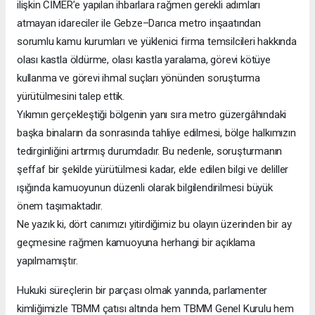
ilişkin CİMER’e yapılan ihbarlara rağmen gerekli adımları
atmayan idareciler ile Gebze–Darıca metro inşaatından
sorumlu kamu kurumları ve yüklenici firma temsilcileri hakkında
olası kastla öldürme, olası kastla yaralama, görevi kötüye
kullanma ve görevi ihmal suçları yönünden soruşturma
yürütülmesini talep ettik.
Yıkımın gerçekleştiği bölgenin yanı sıra metro güzergâhındaki
başka binaların da sonrasında tahliye edilmesi, bölge halkımızın
tedirginliğini artırmış durumdadır. Bu nedenle, soruşturmanın
şeffaf bir şekilde yürütülmesi kadar, elde edilen bilgi ve deliller
ışığında kamuoyunun düzenli olarak bilgilendirilmesi büyük
önem taşımaktadır.
Ne yazık ki, dört canımızı yitirdiğimiz bu olayın üzerinden bir ay
geçmesine rağmen kamuoyuna herhangi bir açıklama
yapılmamıştır.
Hukuki süreçlerin bir parçası olmak yanında, parlamenter
kimliğimizle TBMM çatısı altında hem TBMM Genel Kurulu hem