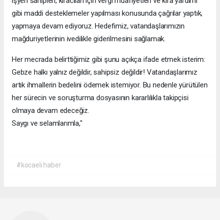
işyeri sahipleri, kiracıları için vergi muafiyetleri ve kira yardımı
gibi maddi desteklemeler yapılması konusunda çağrılar yaptık,
yapmaya devam ediyoruz. Hedefimiz, vatandaşlarımızın
mağduriyetlerinin ivedilikle giderilmesini sağlamak.
Her mecrada belirttiğimiz gibi şunu açıkça ifade etmek isterim:
Gebze halkı yalnız değildir, sahipsiz değildir! Vatandaşlarımız
artık ihmallerin bedelini ödemek istemiyor. Bu nedenle yürütülen
her sürecin ve soruşturma dosyasının kararlılıkla takipçisi
olmaya devam edeceğiz.
Saygı ve selamlarımla,"
#kocaeli haber