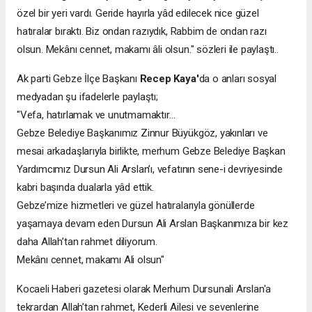
özel bir yeri vardı. Geride hayırla yâd edilecek nice güzel
hatıralar bıraktı. Biz ondan razıydık, Rabbim de ondan razı
olsun. Mekânı cennet, makamı âli olsun." sözleri ile paylaştı..
Ak parti Gebze İlçe Başkanı
Recep Kaya'
da o anları sosyal
medyadan şu ifadelerle paylaştı;
"Vefa, hatırlamak ve unutmamaktır…
Gebze Belediye Başkanımız Zinnur Büyükgöz, yakınları ve
mesai arkadaşlarıyla birlikte, merhum Gebze Belediye Başkan
Yardımcımız Dursun Ali Arslan’ı, vefatının sene-i devriyesinde
kabri başında dualarla yâd ettik.
Gebze’mize hizmetleri ve güzel hatıralarıyla gönüllerde
yaşamaya devam eden Dursun Ali Arslan Başkanımıza bir kez
daha Allah’tan rahmet diliyorum.
Mekânı cennet, makamı Ali olsun"
Kocaeli Haberi gazetesi olarak Merhum Dursunali Arslan'a
tekrardan Allah’tan rahmet, Kederli Ailesi ve sevenlerine