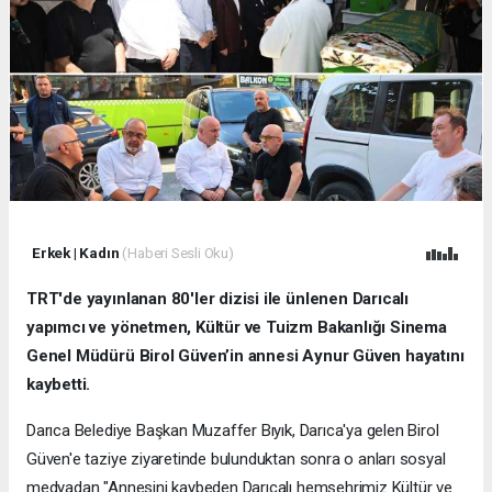
Erkek
|
Kadın
(Haberi Sesli Oku)
TRT'de yayınlanan 80'ler dizisi ile ünlenen Darıcalı
yapımcı ve yönetmen, Kültür ve Tuizm Bakanlığı Sinema
Genel Müdürü Birol Güven’in annesi Aynur Güven hayatını
kaybetti.
Darıca Belediye Başkan Muzaffer Bıyık, Darıca'ya gelen Birol
Güven'e taziye ziyaretinde bulunduktan sonra o anları sosyal
medyadan "Annesini kaybeden Darıcalı hemşehrimiz Kültür ve