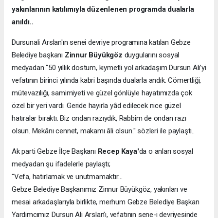
yakınlarının katılımıyla düzenlenen programda dualarla
anıldı..
Dursunali Arslan'ın senei devriye programına katılan Gebze
Belediye başkanı
Zinnur Büyükgöz
duygularını sosyal
medyadan "50 yıllık dostum, kıymetli yol arkadaşım Dursun Ali’yi
vefatının birinci yılında kabri başında dualarla andık. Cömertliği,
mütevazılığı, samimiyeti ve güzel gönlüyle hayatımızda çok
özel bir yeri vardı. Geride hayırla yâd edilecek nice güzel
hatıralar bıraktı. Biz ondan razıydık, Rabbim de ondan razı
olsun. Mekânı cennet, makamı âli olsun." sözleri ile paylaştı..
Ak parti Gebze İlçe Başkanı
Recep Kaya'
da o anları sosyal
medyadan şu ifadelerle paylaştı;
"Vefa, hatırlamak ve unutmamaktır…
Gebze Belediye Başkanımız Zinnur Büyükgöz, yakınları ve
mesai arkadaşlarıyla birlikte, merhum Gebze Belediye Başkan
Yardımcımız Dursun Ali Arslan’ı, vefatının sene-i devriyesinde