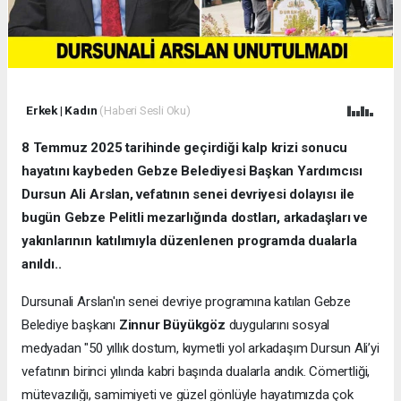
Erkek
|
Kadın
(Haberi Sesli Oku)
8 Temmuz 2025 tarihinde geçirdiği kalp krizi sonucu
hayatını kaybeden Gebze Belediyesi Başkan Yardımcısı
Dursun Ali Arslan, vefatının senei devriyesi dolayısı ile
bugün Gebze Pelitli mezarlığında dostları, arkadaşları ve
yakınlarının katılımıyla düzenlenen programda dualarla
anıldı..
Dursunali Arslan'ın senei devriye programına katılan Gebze
Belediye başkanı
Zinnur Büyükgöz
duygularını sosyal
medyadan "50 yıllık dostum, kıymetli yol arkadaşım Dursun Ali’yi
vefatının birinci yılında kabri başında dualarla andık. Cömertliği,
mütevazılığı, samimiyeti ve güzel gönlüyle hayatımızda çok