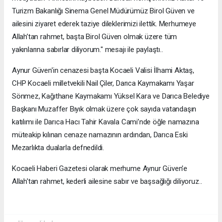
Turizm Bakanlığı Sinema Genel Müdürümüz Birol Güven ve
ailesini ziyaret ederek taziye dileklerimizi ilettik. Merhumeye
Allah’tan rahmet, başta Birol Güven olmak üzere tüm
yakınlarına sabırlar diliyorum." mesajı ile paylaştı..
Aynur Güven'in cenazesi başta Kocaeli Valisi İlhami Aktaş,
CHP Kocaeli milletvekili Nail Çiler, Darıca Kaymakamı Yaşar
Sönmez, Kağıthane Kaymakamı Yüksel Kara ve Darıca Belediye
Başkanı Muzaffer Bıyık olmak üzere çok sayıda vatandaşın
katılımı ile Darıca Hacı Tahir Kavala Cami’nde öğle namazına
müteakip kılınan cenaze namazının ardından, Darıca Eski
Mezarlıkta dualarla defnedildi.
Kocaeli Haberi Gazetesi olarak merhume Aynur Güven'e
Allah'tan rahmet, kederli ailesine sabır ve başsağlığı diliyoruz..