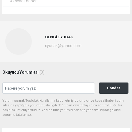
#kocaeli haber
CENGİZ YUCAK
cyucak@yahoo.com
Okuyucu Yorumları
(0)
Gönder
Yorum yazarak Topluluk Kuralları’nı kabul etmiş bulunuyor ve kocaelihaberi.com
sitesine yaptığınız yorumunuzla ilgili doğrudan veya dolaylı tüm sorumluluğu tek
başınıza üstleniyorsunuz. Yazılan tüm yorumlardan site yönetimi hiçbir şekilde
sorumlu tutulamaz.