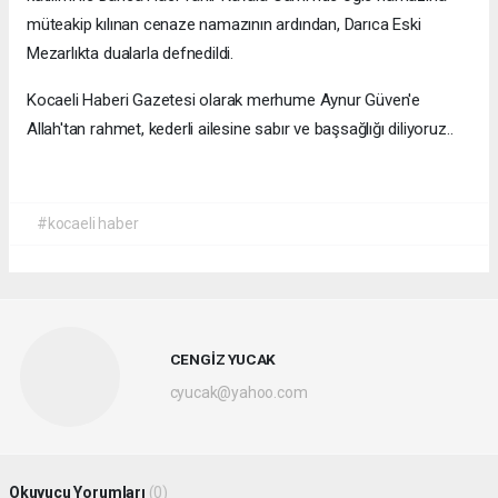
müteakip kılınan cenaze namazının ardından, Darıca Eski
Mezarlıkta dualarla defnedildi.
Kocaeli Haberi Gazetesi olarak merhume Aynur Güven'e
Allah'tan rahmet, kederli ailesine sabır ve başsağlığı diliyoruz..
#kocaeli haber
CENGİZ YUCAK
cyucak@yahoo.com
Okuyucu Yorumları
(0)