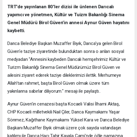
TRT'de yayınlanan 80'ler dizisi ile ünlenen Darıcalı
yapımcı ve yönetmen, Kültür ve Tuizm Bakanlığı Sinema
Genel Müdürü Birol Güven’in annesi Aynur Güven hayatını
kaybetti.
Darıca Belediye Başkan Muzaffer Bıyık, Darıca'ya gelen Birol
Güven'e taziye ziyaretinde bulunduktan sonra o anları sosyal
medyadan "Annesini kaybeden Darıcalı hemşehrimiz Kültür ve
Turizm Bakanlığı Sinema Genel Müdürümüz Birol Güven ve
ailesini ziyaret ederek taziye dileklerimizi ilettik. Merhumeye
Allah’tan rahmet, başta Birol Güven olmak üzere tüm
yakınlarına sabırlar diliyorum." mesajı ile paylaştı..
Aynur Güven'in cenazesi başta Kocaeli Valisi İlhami Aktaş,
CHP Kocaeli milletvekili Nail Çiler, Darıca Kaymakamı Yaşar
Sönmez, Kağıthane Kaymakamı Yüksel Kara ve Darıca Belediye
Başkanı Muzaffer Bıyık olmak üzere çok sayıda vatandaşın
katılımı ile Darıca Hacı Tahir Kavala Cami’nde öğle namazına