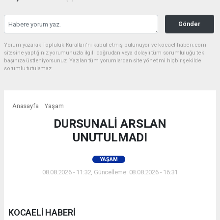
Gönder
Yorum yazarak Topluluk Kuralları’nı kabul etmiş bulunuyor ve kocaelihaberi.com
sitesine yaptığınız yorumunuzla ilgili doğrudan veya dolaylı tüm sorumluluğu tek
başınıza üstleniyorsunuz. Yazılan tüm yorumlardan site yönetimi hiçbir şekilde
sorumlu tutulamaz.
Anasayfa
Yaşam
DURSUNALİ ARSLAN
UNUTULMADI
YAŞAM
08.08.2026 - 11:32, Güncelleme: 08.08.2026 - 16:31
KOCAELİ HABERİ