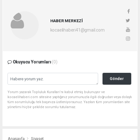
HABER MERKEZİ
kocaelihaberi41@gmail.com
Okuyucu Yorumları
(0)
Gönder
Yorum yazarak Topluluk Kuralları’nı kabul etmiş bulunuyor ve
kocaelihaberi.com sitesine yaptığınız yorumunuzla ilgili doğrudan veya dolaylı
tüm sorumluluğu tek başınıza üstleniyorsunuz. Yazılan tüm yorumlardan site
yönetimi hiçbir şekilde sorumlu tutulamaz.
Anasayfa
Siyaset