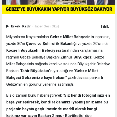
Erkek
|
Kadın
(Haberi Sesli Oku)
Milyonlarca liraya malolan
Gebze Millet Bahçesinin
inşasının,
yüzde 80'ni
Çevre ve Şehircilik Bakanlığı
ve yüzde 20'sini de
Kocaeli Büyükşehir Belediyesi
tarafından karşılamasına
rağmen Gebze Belediye Başkanı
Zinnur Büyükgöz,
Gebze
Millet Bahçesinin sağında kendi ve solunda Büyükşehir Belediye
Başkanı
Tahir Büyükakın'
ın yer aldığı ve "
Gebze Millet
Bahçesi Gebzemize hayırlı olsun"
yazılı devasa pankartı
Gebze'nin en görünür yerlerine astırmıştı.
Biz o zaman bunu haberleştirerek
"Siz kendi fotoğrafınızı en
başa yerleştirerek, kendi reklamınızı yapmışsınız ama bu
projenin hayata geçirilmesinde maddi olarak hangi
katkınız var sayın Başkan Zinnur Büyükgöx"
diye