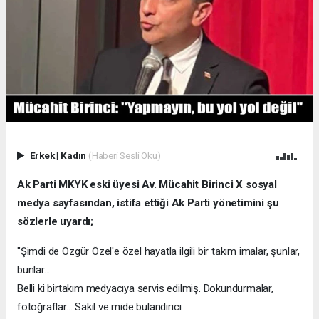
Erkek
|
Kadın
(Haberi Sesli Oku)
Ak Parti MKYK eski üyesi Av. Mücahit Birinci X sosyal
medya sayfasından, istifa ettiği Ak Parti yönetimini şu
sözlerle uyardı;
"Şimdi de Özgür Özel'e özel hayatla ilgili bir takım imalar, şunlar,
bunlar...
Belli ki birtakım medyacıya servis edilmiş. Dokundurmalar,
fotoğraflar... Sakil ve mide bulandırıcı.