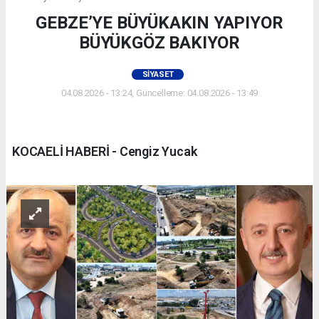
GEBZE’YE BÜYÜKAKIN YAPIYOR
BÜYÜKGÖZ BAKIYOR
SIYASET
04.08.2026 - 13:24, Güncelleme: 04.08.2026 - 13:49
KOCAELİ HABERİ - Cengiz Yucak