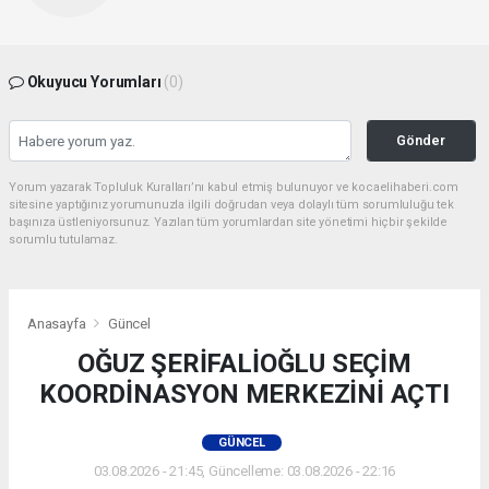
Okuyucu Yorumları
(0)
Gönder
Yorum yazarak Topluluk Kuralları’nı kabul etmiş bulunuyor ve kocaelihaberi.com
sitesine yaptığınız yorumunuzla ilgili doğrudan veya dolaylı tüm sorumluluğu tek
başınıza üstleniyorsunuz. Yazılan tüm yorumlardan site yönetimi hiçbir şekilde
sorumlu tutulamaz.
Anasayfa
Güncel
OĞUZ ŞERİFALİOĞLU SEÇİM
KOORDİNASYON MERKEZİNİ AÇTI
GÜNCEL
03.08.2026 - 21:45, Güncelleme: 03.08.2026 - 22:16