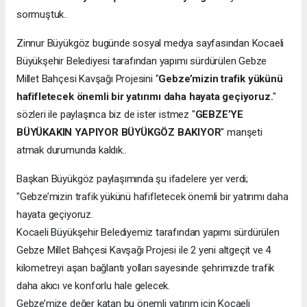
sormuştuk..
Zinnur Büyükgöz bugünde sosyal medya sayfasından Kocaeli
Büyükşehir Belediyesi tarafından yapımı sürdürülen Gebze
Millet Bahçesi Kavşağı Projesini "
Gebze’mizin trafik yükünü
hafifletecek önemli bir yatırımı daha hayata geçiyoruz.
"
sözleri ile paylaşınca biz de ister istmez "
GEBZE’YE
BÜYÜKAKIN YAPIYOR BÜYÜKGÖZ BAKIYOR
" manşeti
atmak durumunda kaldık..
Başkan Büyükgöz paylaşımında şu ifadelere yer verdi;
"Gebze’mizin trafik yükünü hafifletecek önemli bir yatırımı daha
hayata geçiyoruz.
Kocaeli Büyükşehir Belediyemiz tarafından yapımı sürdürülen
Gebze Millet Bahçesi Kavşağı Projesi ile 2 yeni altgeçit ve 4
kilometreyi aşan bağlantı yolları sayesinde şehrimizde trafik
daha akıcı ve konforlu hale gelecek.
Gebze’mize değer katan bu önemli yatırım için Kocaeli