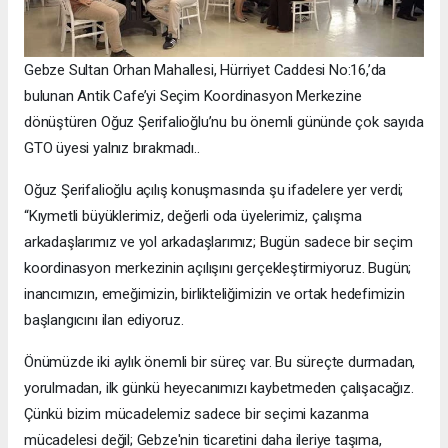
Gebze Sultan Orhan Mahallesi, Hürriyet Caddesi No:16,’da
bulunan Antik Cafe’yi Seçim Koordinasyon Merkezine
dönüştüren Oğuz Şerifalioğlu’nu bu önemli gününde çok sayıda
GTO üyesi yalnız bırakmadı..
Oğuz Şerifalioğlu açılış konuşmasında şu ifadelere yer verdi;
“Kıymetli büyüklerimiz, değerli oda üyelerimiz, çalışma
arkadaşlarımız ve yol arkadaşlarımız; Bugün sadece bir seçim
koordinasyon merkezinin açılışını gerçekleştirmiyoruz. Bugün;
inancımızın, emeğimizin, birlikteliğimizin ve ortak hedefimizin
başlangıcını ilan ediyoruz.
Önümüzde iki aylık önemli bir süreç var. Bu süreçte durmadan,
yorulmadan, ilk günkü heyecanımızı kaybetmeden çalışacağız.
Çünkü bizim mücadelemiz sadece bir seçimi kazanma
mücadelesi değil; Gebze'nin ticaretini daha ileriye taşıma,