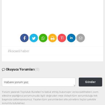
#kocaeli haber
Okuyucu Yorumları
(0)
Gönder
Yorum yazarak Topluluk Kuralları’nı kabul etmiş bulunuyor ve kocaelihaberi.com
sitesine yaptığınız yorumunuzla ilgili doğrudan veya dolaylı tüm sorumluluğu tek
başınıza üstleniyorsunuz. Yazılan tüm yorumlardan site yönetimi hiçbir şekilde
sorumlu tutulamaz.