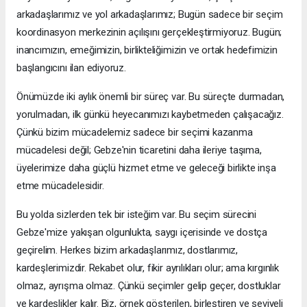
arkadaşlarımız ve yol arkadaşlarımız; Bugün sadece bir seçim
koordinasyon merkezinin açılışını gerçekleştirmiyoruz. Bugün;
inancımızın, emeğimizin, birlikteliğimizin ve ortak hedefimizin
başlangıcını ilan ediyoruz.
Önümüzde iki aylık önemli bir süreç var. Bu süreçte durmadan,
yorulmadan, ilk günkü heyecanımızı kaybetmeden çalışacağız.
Çünkü bizim mücadelemiz sadece bir seçimi kazanma
mücadelesi değil; Gebze'nin ticaretini daha ileriye taşıma,
üyelerimize daha güçlü hizmet etme ve geleceği birlikte inşa
etme mücadelesidir.
Bu yolda sizlerden tek bir isteğim var. Bu seçim sürecini
Gebze'mize yakışan olgunlukta, saygı içerisinde ve dostça
geçirelim. Herkes bizim arkadaşlarımız, dostlarımız,
kardeşlerimizdir. Rekabet olur, fikir ayrılıkları olur; ama kırgınlık
olmaz, ayrışma olmaz. Çünkü seçimler gelip geçer, dostluklar
ve kardeşlikler kalır. Biz, örnek gösterilen, birleştiren ve seviyeli