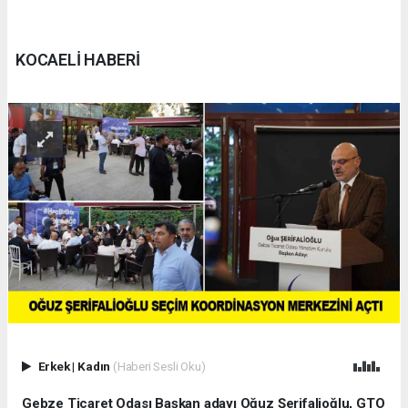
KOCAELİ HABERİ
Erkek
|
Kadın
(Haberi Sesli Oku)
Gebze Ticaret Odası Başkan adayı Oğuz Şerifalioğlu, GTO