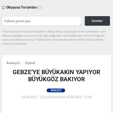
Okuyucu Yorumları
(0)
Gönder
Yorum yazarak Topluluk Kuralları’nı kabul etmiş bulunuyor ve kocaelihaberi.com
sitesine yaptığınız yorumunuzla ilgili doğrudan veya dolaylı tüm sorumluluğu tek
başınıza üstleniyorsunuz. Yazılan tüm yorumlardan site yönetimi hiçbir şekilde
sorumlu tutulamaz.
Anasayfa
Siyaset
GEBZE’YE BÜYÜKAKIN YAPIYOR
BÜYÜKGÖZ BAKIYOR
SIYASET
04.08.2026 - 13:24, Güncelleme: 04.08.2026 - 13:49