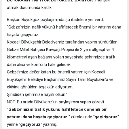
BÜYÜKAKIN YAPIYOR BÜYÜKGÖZ BAKIYOR
" manşeti
atmak durumunda kaldık..
Başkan Büyükgöz paylaşımında şu ifadelere yer verdi;
"Gebze’mizin trafik yükünü hafifletecek önemli bir yatırımı daha
hayata geçiyoruz.
Kocaeli Büyükşehir Belediyemiz tarafından yapımı sürdürülen
Gebze Millet Bahçesi Kavşağı Projesi ile 2 yeni altgeçit ve 4
kilometreyi aşan bağlantı yolları sayesinde şehrimizde trafik
daha akıcı ve konforlu hale gelecek.
Gebze’mize değer katan bu önemli yatırım için Kocaeli
Büyükşehir Belediye Başkanımız Sayın Tahir Büyükakın’a ve
ekibine gönülden teşekkür ediyorum.
Şimdiden şehrimize hayırlı olsun."
NOT: Bu arada Büyükgöz'ün paylaşımını yapan görevli
"
Gebze’mizin trafik yükünü hafifletecek önemli bir
yatırımı daha hayata geçiyoruz.
" cümlesinde "
geçiriyoruz
"
yerine "
geçiyoruz
" yazmış.