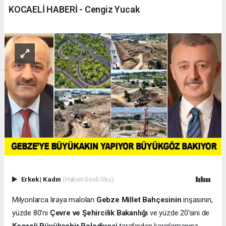
KOCAELİ HABERİ - Cengiz Yucak
Erkek
|
Kadın
(Haberi Sesli Oku)
Milyonlarca liraya malolan
Gebze Millet Bahçesinin
inşasının,
yüzde 80'ni
Çevre ve Şehircilik Bakanlığı
ve yüzde 20'sini de