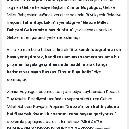
Kocaeli Büyükşehir Belediyesi
tarafından karşılamasına
rağmen Gebze Belediye Başkanı
Zinnur Büyükgöz,
Gebze
Millet Bahçesinin sağında kendi ve solunda Büyükşehir Belediye
Başkanı
Tahir Büyükakın'
ın yer aldığı ve "
Gebze Millet
Bahçesi Gebzemize hayırlı olsun"
yazılı devasa pankartı
Gebze'nin en görünür yerlerine astırmıştı.
Biz o zaman bunu haberleştirerek
"Siz kendi fotoğrafınızı en
başa yerleştirerek, kendi reklamınızı yapmışsınız ama bu
projenin hayata geçirilmesinde maddi olarak hangi
katkınız var sayın Başkan Zinnur Büyükgöx"
diye
sormuştuk..
Zinnur Büyükgöz bugünde sosyal medya sayfasından Kocaeli
Büyükşehir Belediyesi tarafından yapımı sürdürülen Gebze
Millet Bahçesi Kavşağı Projesini "
Gebze’mizin trafik yükünü
hafifletecek önemli bir yatırımı daha hayata geçiyoruz.
"
sözleri ile paylaşınca biz de ister istmez "
GEBZE’YE