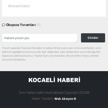
#kocaeli haber
Okuyucu Yorumları
(0)
Gönder
Yorum yazarak Topluluk Kuralları’nı kabul etmiş bulunuyor ve kocaelihaberi.com
sitesine yaptığınız yorumunuzla ilgili doğrudan veya dolaylı tüm sorumluluğu tek
başınıza üstleniyorsunuz. Yazılan tüm yorumlardan site yönetimi hiçbir şekilde
sorumlu tutulamaz.
haber paketi
haber scripti
haber yazılımı
Tüm hakları saklı tutulmaktadır.Copyright 2026©
Haber Yazılımı:
Web Aksiyon ®