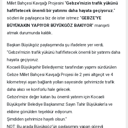
Millet Bahçesi Kavşağı Projesini "
Gebze’mizin trafik yükünü
hafifletecek önemli bir yatırımı daha hayata geçiyoruz.
"
sözleri ile paylaşınca biz de ister istmez "
GEBZE’YE
BÜYÜKAKIN YAPIYOR BÜYÜKGÖZ BAKIYOR
" manşeti
atmak durumunda kaldık..
Başkan Büyükgöz paylaşımında şu ifadelere yer verdi;
"Gebze’mizin trafik yükünü hafifletecek önemli bir yatırımı daha
hayata geçiyoruz.
Kocaeli Büyükşehir Belediyemiz tarafından yapımı sürdürülen
Gebze Millet Bahçesi Kavşağı Projesi ile 2 yeni altgeçit ve 4
kilometreyi aşan bağlantı yolları sayesinde şehrimizde trafik
daha akıcı ve konforlu hale gelecek.
Gebze’mize değer katan bu önemli yatırım için Kocaeli
Büyükşehir Belediye Başkanımız Sayın Tahir Büyükakın’a ve
ekibine gönülden teşekkür ediyorum.
Şimdiden şehrimize hayırlı olsun."
NOT: Bu arada Büyükgöz'ün paylaşımını yapan görevli