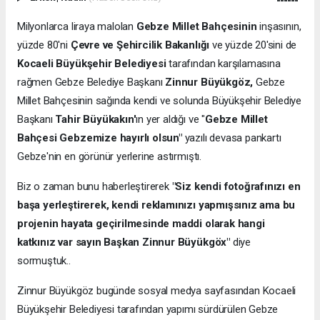
Milyonlarca liraya malolan
Gebze Millet Bahçesinin
inşasının,
yüzde 80'ni
Çevre ve Şehircilik Bakanlığı
ve yüzde 20'sini de
Kocaeli Büyükşehir Belediyesi
tarafından karşılamasına
rağmen Gebze Belediye Başkanı
Zinnur Büyükgöz,
Gebze
Millet Bahçesinin sağında kendi ve solunda Büyükşehir Belediye
Başkanı
Tahir Büyükakın'
ın yer aldığı ve "
Gebze Millet
Bahçesi Gebzemize hayırlı olsun"
yazılı devasa pankartı
Gebze'nin en görünür yerlerine astırmıştı.
Biz o zaman bunu haberleştirerek
"Siz kendi fotoğrafınızı en
başa yerleştirerek, kendi reklamınızı yapmışsınız ama bu
projenin hayata geçirilmesinde maddi olarak hangi
katkınız var sayın Başkan Zinnur Büyükgöx"
diye
sormuştuk..
Zinnur Büyükgöz bugünde sosyal medya sayfasından Kocaeli
Büyükşehir Belediyesi tarafından yapımı sürdürülen Gebze