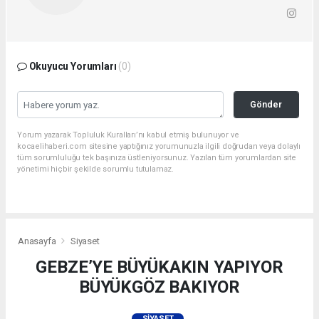
Okuyucu Yorumları
(0)
Gönder
Yorum yazarak Topluluk Kuralları’nı kabul etmiş bulunuyor ve
kocaelihaberi.com sitesine yaptığınız yorumunuzla ilgili doğrudan veya dolaylı
tüm sorumluluğu tek başınıza üstleniyorsunuz. Yazılan tüm yorumlardan site
yönetimi hiçbir şekilde sorumlu tutulamaz.
Anasayfa
Siyaset
GEBZE’YE BÜYÜKAKIN YAPIYOR
BÜYÜKGÖZ BAKIYOR
SIYASET