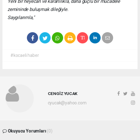
​Yeni bir heyecan ve kararlılıkla, daha güçlü bir mücadele
zemininde buluşmak dileğiyle.
​Saygılarımla,"
#kocaeli haber
CENGİZ YUCAK
cyucak@yahoo.com
Okuyucu Yorumları
(0)