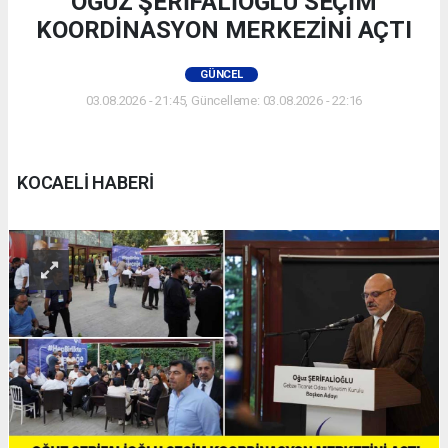
OĞUZ ŞERİFALİOĞLU SEÇİM
KOORDİNASYON MERKEZİNİ AÇTI
GÜNCEL
03.08.2026 - 21:45, Güncelleme: 03.08.2026 - 22:16
KOCAELİ HABERİ