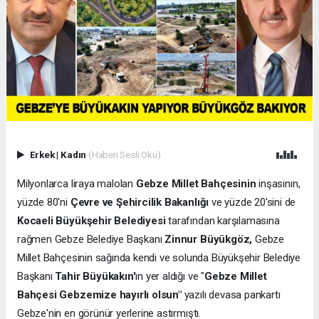
Erkek
|
Kadın
(Haberi Sesli Oku)
Milyonlarca liraya malolan
Gebze Millet Bahçesinin
inşasının,
yüzde 80'ni
Çevre ve Şehircilik Bakanlığı
ve yüzde 20'sini de
Kocaeli Büyükşehir Belediyesi
tarafından karşılamasına
rağmen Gebze Belediye Başkanı
Zinnur Büyükgöz,
Gebze
Millet Bahçesinin sağında kendi ve solunda Büyükşehir Belediye
Başkanı
Tahir Büyükakın'
ın yer aldığı ve "
Gebze Millet
Bahçesi Gebzemize hayırlı olsun"
yazılı devasa pankartı
Gebze'nin en görünür yerlerine astırmıştı.