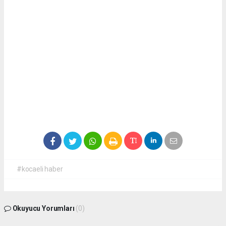
#kocaeli haber
Okuyucu Yorumları
(0)