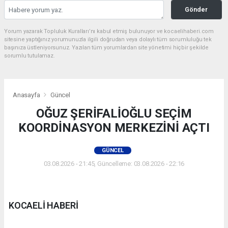
Gönder
Yorum yazarak Topluluk Kuralları’nı kabul etmiş bulunuyor ve kocaelihaberi.com
sitesine yaptığınız yorumunuzla ilgili doğrudan veya dolaylı tüm sorumluluğu tek
başınıza üstleniyorsunuz. Yazılan tüm yorumlardan site yönetimi hiçbir şekilde
sorumlu tutulamaz.
Anasayfa
Güncel
OĞUZ ŞERİFALİOĞLU SEÇİM
KOORDİNASYON MERKEZİNİ AÇTI
GÜNCEL
03.08.2026 - 21:45, Güncelleme: 03.08.2026 - 22:16
KOCAELİ HABERİ