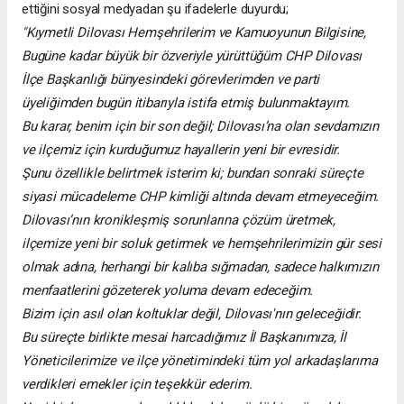
ettiğini sosyal medyadan şu ifadelerle duyurdu;
"Kıymetli Dilovası Hemşehrilerim ve Kamuoyunun Bilgisine,
​Bugüne kadar büyük bir özveriyle yürüttüğüm CHP Dilovası
İlçe Başkanlığı bünyesindeki görevlerimden ve parti
üyeliğimden bugün itibarıyla istifa etmiş bulunmaktayım.
​Bu karar, benim için bir son değil; Dilovası’na olan sevdamızın
ve ilçemiz için kurduğumuz hayallerin yeni bir evresidir.
Şunu özellikle belirtmek isterim ki; bundan sonraki süreçte
siyasi mücadeleme CHP kimliği altında devam etmeyeceğim.
​Dilovası’nın kronikleşmiş sorunlarına çözüm üretmek,
ilçemize yeni bir soluk getirmek ve hemşehrilerimizin gür sesi
olmak adına, herhangi bir kalıba sığmadan, sadece halkımızın
menfaatlerini gözeterek yoluma devam edeceğim.
Bizim için asıl olan koltuklar değil, Dilovası'nın geleceğidir.
​Bu süreçte birlikte mesai harcadığımız İl Başkanımıza, İl
Yöneticilerimize ve ilçe yönetimindeki tüm yol arkadaşlarıma
verdikleri emekler için teşekkür ederim.