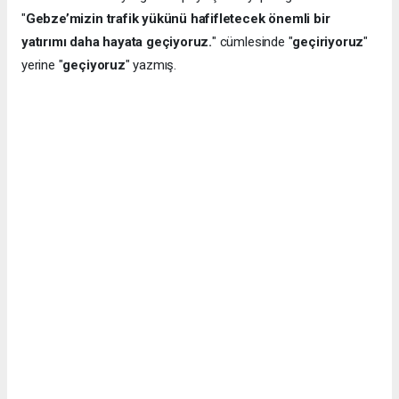
"
Gebze’mizin trafik yükünü hafifletecek önemli bir
yatırımı daha hayata geçiyoruz.
" cümlesinde "
geçiriyoruz
"
yerine "
geçiyoruz
" yazmış.