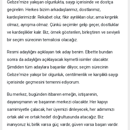
Gebze'mize yakışan olgunlukta, saygı içerisinde ve dostça
geçirelim. Herkes bizim arkadaşlarımız, dostlarımız,
kardeşlerimizdir. Rekabet olur, fikir ayrılıkları olur; ama kırgınlık
olmaz, ayrışma olmaz. Çünkü seçimler gelip geçer, dostluklar
ve kardeşlikler kalır. Biz, örnek gösterilen, birleştiren ve seviyeli
bir seçim sürecinin temsilcisi olacağız.
Resmi adaylığını açıklayan tek aday benim. Elbette bundan
sonra da adaylığını açıklayacak kıymetli isimler olacaktır.
Şimdiden tüm adaylara başarılar diliyor, seçim sürecinin
Gebze'mize yakışır bir olgunluk, centilmenlik ve karşılıklı saygı
içerisinde geçmesini temenni ediyorum.
Bu merkez, bugünden itibaren emeğin, istişarenin,
dayanışmanın ve başarının merkezi olacaktır. Her kapıyı
samimiyetle çalacak, her üyemizi dinleyecek, her adımımızı
ortak akıl ve ortak hedef doğrultusunda atacağız. Biz
inanıyoruz ki; birlik varsa güç vardır, güven varsa başarı vardır.