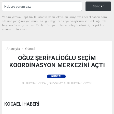
Gönder
Yorum yazarak Topluluk Kuralları’nı kabul etmiş bulunuyor ve kocaelihaberi.com
sitesine yaptığınız yorumunuzla ilgili doğrudan veya dolaylı tüm sorumluluğu tek
başınıza üstleniyorsunuz. Yazılan tüm yorumlardan site yönetimi hiçbir şekilde
sorumlu tutulamaz.
Anasayfa
Güncel
OĞUZ ŞERİFALİOĞLU SEÇİM
KOORDİNASYON MERKEZİNİ AÇTI
GÜNCEL
03.08.2026 - 21:45, Güncelleme: 03.08.2026 - 22:16
KOCAELİ HABERİ