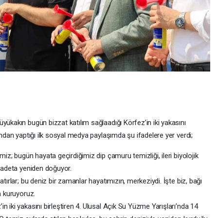
yükakın bugün bizzat katılım sağlaadığı Körfez’in iki yakasını
’ndan yaptığı ilk sosyal medya paylaşımda şu ifadelere yer verdi;
miz; bugün hayata geçirdiğimiz dip çamuru temizliği, ileri biyolojik
e adeta yeniden doğuyor.
tırlar; bu deniz bir zamanlar hayatımızın, merkeziydi. İşte biz, bağı
n kuruyoruz.
n iki yakasını birleştiren 4. Ulusal Açık Su Yüzme Yarışları’nda 14