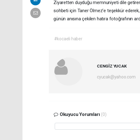
Ziyaretten duyduğu memnuniyeti dile getiren 
sohbeti için Taner Ölmez’e teşekkür ederek, 
günün anısına çekilen hatıra fotoğrafının ar
#kocaeli haber
CENGİZ YUCAK
cyucak@yahoo.com
Okuyucu Yorumları
(0)