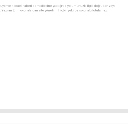
nuyor ve kocaelihaberi.com sitesine yaptığınız yorumunuzla ilgili doğrudan veya
. Yazılan tüm yorumlardan site yönetimi hiçbir şekilde sorumlu tutulamaz.