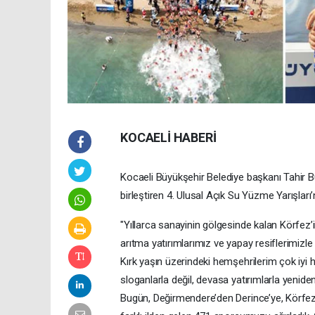
KOCAELİ HABERİ
Kocaeli Büyükşehir Belediye başkanı Tahir Bü
birleştiren 4. Ulusal Açık Su Yüzme Yarışları
"Yıllarca sanayinin gölgesinde kalan Körfez’i
arıtma yatırımlarımız ve yapay resiflerimizl
Kırk yaşın üzerindeki hemşehrilerim çok iyi ha
sloganlarla değil, devasa yatırımlarla yenide
Bugün, Değirmendere’den Derince’ye, Körfez’i