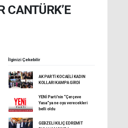
R CANTÜRK’E
İlginizi Çekebilir
AK PARTİ KOCAELİ KADIN
KOLLARI KAMPA GİRDİ
YENİ Parti'nin “Çerçeve
Yasa”ya ne oyu verecekleri
belli oldu
GEBZELİ KILIÇ EDREMİT