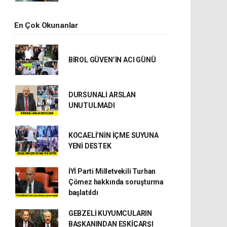
En Çok Okunanlar
BİROL GÜVEN’İN ACI GÜNÜ
DURSUNALİ ARSLAN
UNUTULMADI
KOCAELİ’NİN İÇME SUYUNA
YENİ DESTEK
İYİ Parti Milletvekili Turhan
Çömez hakkında soruşturma
başlatıldı
GEBZELİ KUYUMCULARIN
BAŞKANINDAN ESKİÇARŞI