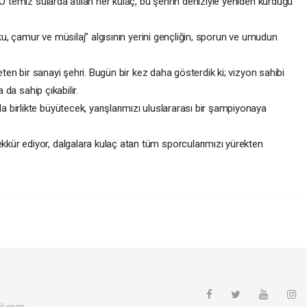
 O temiz sularda atılan her kulaç, bu şehrin deniziyle yeniden kurduğu
oku, çamur ve müsilaj” algısının yerini gençliğin, sporun ve umudun
eten bir sanayi şehri. Bugün bir kez daha gösterdik ki; vizyon sahibi
 da sahip çıkabilir.
birlikte büyütecek, yarışlarımızı uluslararası bir şampiyonaya
ür ediyor, dalgalara kulaç atan tüm sporcularımızı yürekten
il.com