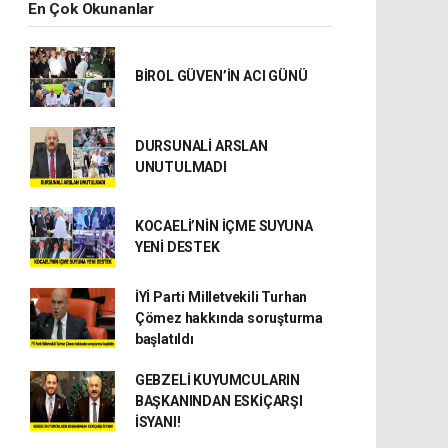
En Çok Okunanlar
BİROL GÜVEN’İN ACI GÜNÜ
DURSUNALİ ARSLAN
UNUTULMADI
KOCAELİ’NİN İÇME SUYUNA
YENİ DESTEK
İYİ Parti Milletvekili Turhan
Çömez hakkında soruşturma
başlatıldı
GEBZELİ KUYUMCULARIN
BAŞKANINDAN ESKİÇARŞI
İSYANI!