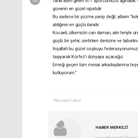
farklı ilden gelen 471 sporcumuzu ağırladık.
güvenin en güzel ispatıdır.
Bu sadece bir yüzme yarışı değil; yılların “k
aldığının en güçlü ilanıdır.
Kocaeli, ülkemizin can damarı, alın teriyle ür
güçlü bir şehir, üretirken denizine ve tabiatına
İnşallah bu güzel coşkuyu federasyonumuzla 
taşıyarak Körfez’i dünyaya açacağız.
Emeği geçen tüm mesai arkadaşlarıma teşekk
kutluyorum."
#kocaeli haber
HABER MERKEZİ
kocaelihaberi41@gma