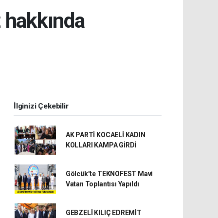
z hakkında
İlginizi Çekebilir
AK PARTİ KOCAELİ KADIN
KOLLARI KAMPA GİRDİ
Gölcük’te TEKNOFEST Mavi
Vatan Toplantısı Yapıldı
GEBZELİ KILIÇ EDREMİT