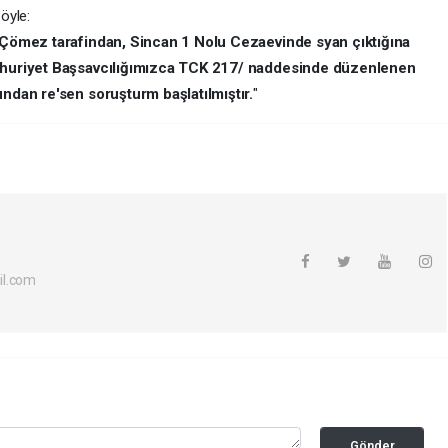
öyle:
n Çömez tarafindan, Sincan 1 Nolu Cezaevinde syan çıktığına
umhuriyet Başsavcılığımızca TCK 217/ naddesinde düzenlenen
undan re'sen soruşturm başlatılmıştır.
"
il.com
Gönder