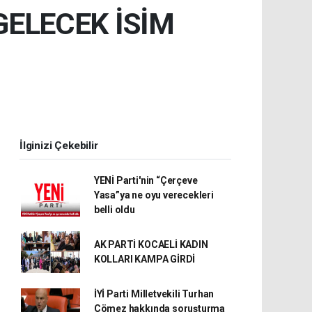
GELECEK İSİM
İlginizi Çekebilir
YENİ Parti'nin “Çerçeve
Yasa”ya ne oyu verecekleri
belli oldu
AK PARTİ KOCAELİ KADIN
KOLLARI KAMPA GİRDİ
İYİ Parti Milletvekili Turhan
Çömez hakkında soruşturma