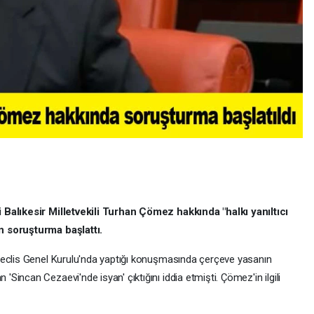
 Balıkesir Milletvekili Turhan Çömez hakkında "halkı yanıltıcı
n soruşturma başlattı.
Meclis Genel Kurulu'nda yaptığı konuşmasında çerçeve yasanın
incan Cezaevi'nde isyan' çıktığını iddia etmişti. Çömez'in ilgili