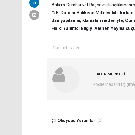
Ankara Cumhuriyet Başsavcılık açıklaması ş
"
28. Dönem Balıkesir Milletvekili Turha
dair yapılan açıklamaları nedeniyle, C
Halkı Yanıltıcı Bilgiyi Alenen Yayma suç
#kocaeli haber
HABER MERKEZİ
kocaelihaberi41@gma
Okuyucu Yorumları
(0)