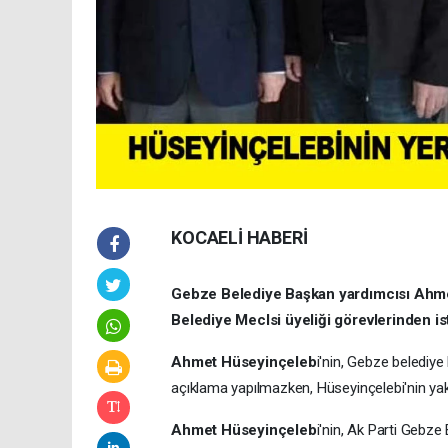
KOCAELİ HABERİ
Gebze Belediye Başkan yardımcısı Ahme
Belediye Meclsi üyeliği görevlerinden isti
Ahmet Hüseyinçeleb
i'nin, Gebze belediye 
açıklama yapılmazken, Hüseyinçelebi'nin yak
Ahmet Hüseyinçeleb
i'nin, Ak Parti Gebze