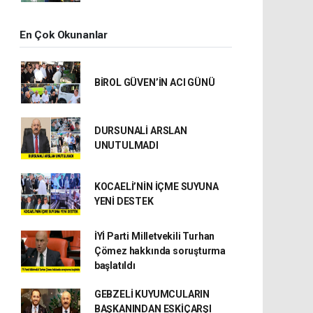
En Çok Okunanlar
BİROL GÜVEN’İN ACI GÜNÜ
DURSUNALİ ARSLAN
UNUTULMADI
KOCAELİ’NİN İÇME SUYUNA
YENİ DESTEK
İYİ Parti Milletvekili Turhan
Çömez hakkında soruşturma
başlatıldı
GEBZELİ KUYUMCULARIN
BAŞKANINDAN ESKİÇARŞI