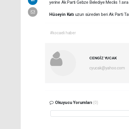
yerine Ak Parti Gebze Belediye Meclis 1.sır
Hüseyin Katı
uzun süreden beri Ak Parti Tat
#kocaeli haber
CENGİZ YUCAK
cyucak@yahoo.com
Okuyucu Yorumları
(0)