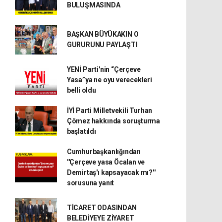
BULUŞMASINDA
BAŞKAN BÜYÜKAKIN O
GURURUNU PAYLAŞTI
YENİ Parti'nin “Çerçeve
Yasa”ya ne oyu verecekleri
belli oldu
İYİ Parti Milletvekili Turhan
Çömez hakkında soruşturma
başlatıldı
Cumhurbaşkanlığından
''Çerçeve yasa Öcalan ve
Demirtaş'ı kapsayacak mı?''
sorusuna yanıt
TİCARET ODASINDAN
BELEDİYEYE ZİYARET