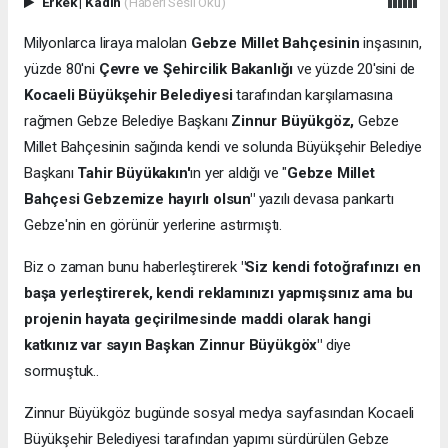
Erkek
|
Kadın
(Haberi Sesli Oku)
Milyonlarca liraya malolan
Gebze Millet Bahçesinin
inşasının,
yüzde 80'ni
Çevre ve Şehircilik Bakanlığı
ve yüzde 20'sini de
Kocaeli Büyükşehir Belediyesi
tarafından karşılamasına
rağmen Gebze Belediye Başkanı
Zinnur Büyükgöz,
Gebze
Millet Bahçesinin sağında kendi ve solunda Büyükşehir Belediye
Başkanı
Tahir Büyükakın'
ın yer aldığı ve "
Gebze Millet
Bahçesi Gebzemize hayırlı olsun"
yazılı devasa pankartı
Gebze'nin en görünür yerlerine astırmıştı.
Biz o zaman bunu haberleştirerek
"Siz kendi fotoğrafınızı en
başa yerleştirerek, kendi reklamınızı yapmışsınız ama bu
projenin hayata geçirilmesinde maddi olarak hangi
katkınız var sayın Başkan Zinnur Büyükgöx"
diye
sormuştuk..
Zinnur Büyükgöz bugünde sosyal medya sayfasından Kocaeli
Büyükşehir Belediyesi tarafından yapımı sürdürülen Gebze