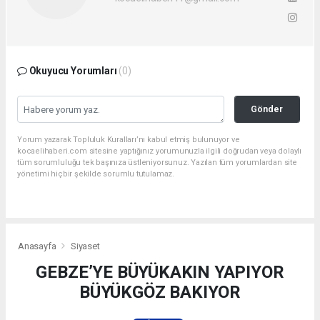
Okuyucu Yorumları
(0)
Gönder
Yorum yazarak Topluluk Kuralları’nı kabul etmiş bulunuyor ve
kocaelihaberi.com sitesine yaptığınız yorumunuzla ilgili doğrudan veya dolaylı
tüm sorumluluğu tek başınıza üstleniyorsunuz. Yazılan tüm yorumlardan site
yönetimi hiçbir şekilde sorumlu tutulamaz.
Anasayfa
Siyaset
GEBZE’YE BÜYÜKAKIN YAPIYOR
BÜYÜKGÖZ BAKIYOR