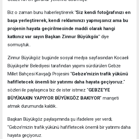
Biz o zaman bunu haberleştirerek
"Siz kendi fotoğrafınızı en
başa yerleştirerek, kendi reklamınızı yapmışsınız ama bu
projenin hayata geçirilmesinde maddi olarak hangi
katkınız var sayın Başkan Zinnur Büyükgöx"
diye
sormuştuk..
Zinnur Büyükgöz bugünde sosyal medya sayfasından Kocaeli
Büyükşehir Belediyesi tarafından yapımı sürdürülen Gebze
Millet Bahçesi Kavşağı Projesini "
Gebze’mizin trafik yükünü
hafifletecek önemli bir yatırımı daha hayata geçiyoruz.
"
sözleri ile paylaşınca biz de ister istmez "
GEBZE’YE
BÜYÜKAKIN YAPIYOR BÜYÜKGÖZ BAKIYOR
" manşeti
atmak durumunda kaldık..
Başkan Büyükgöz paylaşımında şu ifadelere yer verdi;
"Gebze’mizin trafik yükünü hafifletecek önemli bir yatırımı daha
hayata geçiyoruz.