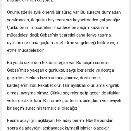
başlangıcını ilan ediyoruz.
Önümüzde iki aylık önemli bir süreç var. Bu süreçte durmadan,
yorulmadan, ilk günkü heyecanımızı kaybetmeden çalışacağız.
Çünkü bizim mücadelemiz sadece bir seçimi kazanma
mücadelesi değil; Gebze'nin ticaretini daha ileriye taşıma,
üyelerimize daha güçlü hizmet etme ve geleceği birlikte inşa
etme mücadelesidir.
Bu yolda sizlerden tek bir isteğim var. Bu seçim sürecini
Gebze'mize yakışan olgunlukta, saygı içerisinde ve dostça
geçirelim. Herkes bizim arkadaşlarımız, dostlarımız,
kardeşlerimizdir. Rekabet olur, fikir ayrılıkları olur; ama kırgınlık
olmaz, ayrışma olmaz. Çünkü seçimler gelip geçer, dostluklar
ve kardeşlikler kalır. Biz, örnek gösterilen, birleştiren ve seviyeli
bir seçim sürecinin temsilcisi olacağız.
Resmi adaylığını açıklayan tek aday benim. Elbette bundan
sonra da adaylığını açıklayacak kıymetli isimler olacaktır.