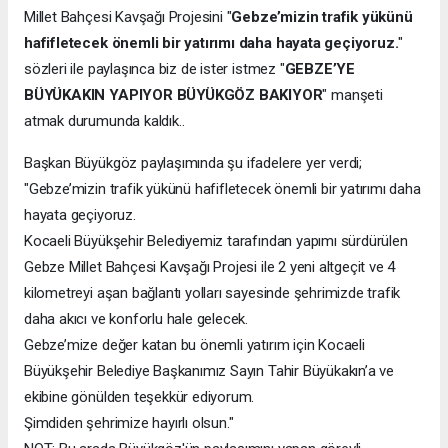
Millet Bahçesi Kavşağı Projesini "
Gebze’mizin trafik yükünü
hafifletecek önemli bir yatırımı daha hayata geçiyoruz.
"
sözleri ile paylaşınca biz de ister istmez "
GEBZE’YE
BÜYÜKAKIN YAPIYOR BÜYÜKGÖZ BAKIYOR
" manşeti
atmak durumunda kaldık..
Başkan Büyükgöz paylaşımında şu ifadelere yer verdi;
"Gebze’mizin trafik yükünü hafifletecek önemli bir yatırımı daha
hayata geçiyoruz.
Kocaeli Büyükşehir Belediyemiz tarafından yapımı sürdürülen
Gebze Millet Bahçesi Kavşağı Projesi ile 2 yeni altgeçit ve 4
kilometreyi aşan bağlantı yolları sayesinde şehrimizde trafik
daha akıcı ve konforlu hale gelecek.
Gebze’mize değer katan bu önemli yatırım için Kocaeli
Büyükşehir Belediye Başkanımız Sayın Tahir Büyükakın’a ve
ekibine gönülden teşekkür ediyorum.
Şimdiden şehrimize hayırlı olsun."