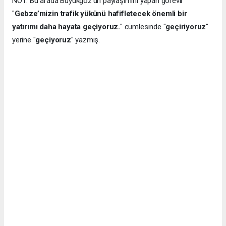
NOT: Bu arada Büyükgöz'ün paylaşımını yapan görevli
"
Gebze’mizin trafik yükünü hafifletecek önemli bir
yatırımı daha hayata geçiyoruz.
" cümlesinde "
geçiriyoruz
"
yerine "
geçiyoruz
" yazmış.