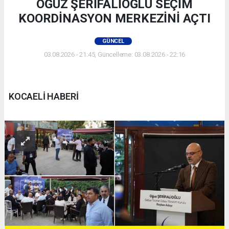
OĞUZ ŞERİFALİOĞLU SEÇİM
KOORDİNASYON MERKEZİNİ AÇTI
GÜNCEL
03.08.2026 - 21:45, Güncelleme: 03.08.2026 - 22:16
KOCAELİ HABERİ