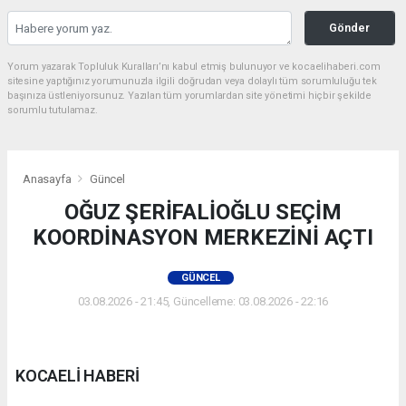
Gönder
Yorum yazarak Topluluk Kuralları’nı kabul etmiş bulunuyor ve kocaelihaberi.com
sitesine yaptığınız yorumunuzla ilgili doğrudan veya dolaylı tüm sorumluluğu tek
başınıza üstleniyorsunuz. Yazılan tüm yorumlardan site yönetimi hiçbir şekilde
sorumlu tutulamaz.
Anasayfa
Güncel
OĞUZ ŞERİFALİOĞLU SEÇİM
KOORDİNASYON MERKEZİNİ AÇTI
GÜNCEL
03.08.2026 - 21:45, Güncelleme: 03.08.2026 - 22:16
KOCAELİ HABERİ