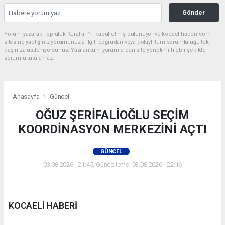
Gönder
Yorum yazarak Topluluk Kuralları’nı kabul etmiş bulunuyor ve kocaelihaberi.com
sitesine yaptığınız yorumunuzla ilgili doğrudan veya dolaylı tüm sorumluluğu tek
başınıza üstleniyorsunuz. Yazılan tüm yorumlardan site yönetimi hiçbir şekilde
sorumlu tutulamaz.
Anasayfa
Güncel
OĞUZ ŞERİFALİOĞLU SEÇİM
KOORDİNASYON MERKEZİNİ AÇTI
GÜNCEL
03.08.2026 - 21:45, Güncelleme: 03.08.2026 - 22:16
KOCAELİ HABERİ