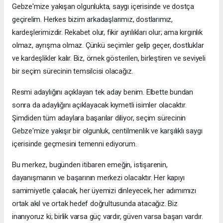
Gebze'mize yakışan olgunlukta, saygı içerisinde ve dostça
geçirelim. Herkes bizim arkadaşlarımız, dostlarımız,
kardeşlerimizdir. Rekabet olur, fikir ayrılıkları olur; ama kırgınlık
olmaz, ayrışma olmaz. Çünkü seçimler gelip geçer, dostluklar
ve kardeşlikler kalır. Biz, örnek gösterilen, birleştiren ve seviyeli
bir seçim sürecinin temsilcisi olacağız.
Resmi adaylığını açıklayan tek aday benim. Elbette bundan
sonra da adaylığını açıklayacak kıymetli isimler olacaktır.
Şimdiden tüm adaylara başarılar diliyor, seçim sürecinin
Gebze'mize yakışır bir olgunluk, centilmenlik ve karşılıklı saygı
içerisinde geçmesini temenni ediyorum.
Bu merkez, bugünden itibaren emeğin, istişarenin,
dayanışmanın ve başarının merkezi olacaktır. Her kapıyı
samimiyetle çalacak, her üyemizi dinleyecek, her adımımızı
ortak akıl ve ortak hedef doğrultusunda atacağız. Biz
inanıyoruz ki; birlik varsa güç vardır, güven varsa başarı vardır.