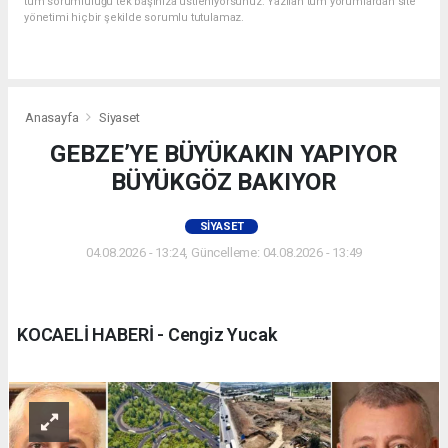
tüm sorumluluğu tek başınıza üstleniyorsunuz. Yazılan tüm yorumlardan site
yönetimi hiçbir şekilde sorumlu tutulamaz.
Anasayfa
Siyaset
GEBZE’YE BÜYÜKAKIN YAPIYOR
BÜYÜKGÖZ BAKIYOR
SIYASET
04.08.2026 - 13:24, Güncelleme: 04.08.2026 - 13:49
KOCAELİ HABERİ - Cengiz Yucak