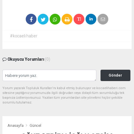
#kocaeli haber
Okuyucu Yorumları
(0)
Gönder
Yorum yazarak Topluluk Kuralları’nı kabul etmiş bulunuyor ve kocaelihaberi.com
sitesine yaptığınız yorumunuzla ilgili doğrudan veya dolaylı tüm sorumluluğu tek
başınıza üstleniyorsunuz. Yazılan tüm yorumlardan site yönetimi hiçbir şekilde
sorumlu tutulamaz.
Anasayfa
Güncel