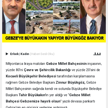
Erkek
|
Kadın
(Haberi Sesli Oku)
Milyonlarca liraya malolan
Gebze Millet Bahçesinin
inşasının,
yüzde 80'ni
Çevre ve Şehircilik Bakanlığı
ve yüzde 20'sini de
Kocaeli Büyükşehir Belediyesi
tarafından karşılamasına
rağmen Gebze Belediye Başkanı
Zinnur Büyükgöz,
Gebze
Millet Bahçesinin sağında kendi ve solunda Büyükşehir Belediye
Başkanı
Tahir Büyükakın'
ın yer aldığı ve "
Gebze Millet
Bahçesi Gebzemize hayırlı olsun"
yazılı devasa pankartı
Gebze'nin en görünür yerlerine astırmıştı.