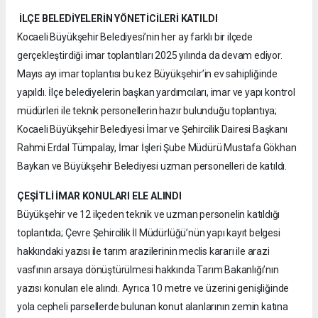
İLÇE BELEDİYELERİN YÖNETİCİLERİ KATILDI
Kocaeli Büyükşehir Belediyesi’nin her ay farklı bir ilçede
gerçekleştirdiği imar toplantıları 2025 yılında da devam ediyor.
Mayıs ayı imar toplantısı bu kez Büyükşehir’in ev sahipliğinde
yapıldı. İlçe belediyelerin başkan yardımcıları, imar ve yapı kontrol
müdürleri ile teknik personellerin hazır bulunduğu toplantıya;
Kocaeli Büyükşehir Belediyesi İmar ve Şehircilik Dairesi Başkanı
Rahmi Erdal Tümpalay, İmar İşleri Şube Müdürü Mustafa Gökhan
Baykan ve Büyükşehir Belediyesi uzman personelleri de katıldı.
ÇEŞİTLİ İMAR KONULARI ELE ALINDI
Büyükşehir ve 12 ilçeden teknik ve uzman personelin katıldığı
toplantıda; Çevre Şehircilik İl Müdürlüğü’nün yapı kayıt belgesi
hakkındaki yazısı ile tarım arazilerinin meclis kararı ile arazi
vasfının arsaya dönüştürülmesi hakkında Tarım Bakanlığı’nın
yazısı konuları ele alındı. Ayrıca 10 metre ve üzerini genişliğinde
yola cepheli parsellerde bulunan konut alanlarının zemin katına