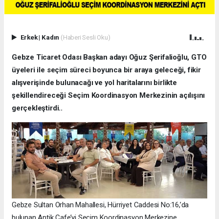
Erkek
|
Kadın
(Haberi Sesli Oku)
Gebze Ticaret Odası Başkan adayı Oğuz Şerifalioğlu, GTO
üyeleri ile seçim süreci boyunca bir araya geleceği, fikir
alışverişinde bulunacağı ve yol haritalarını birlikte
şekillendireceği Seçim Koordinasyon Merkezinin açılışını
gerçekleştirdi..
Gebze Sultan Orhan Mahallesi, Hürriyet Caddesi No:16,’da
bulunan Antik Cafe’yi Seçim Koordinasyon Merkezine