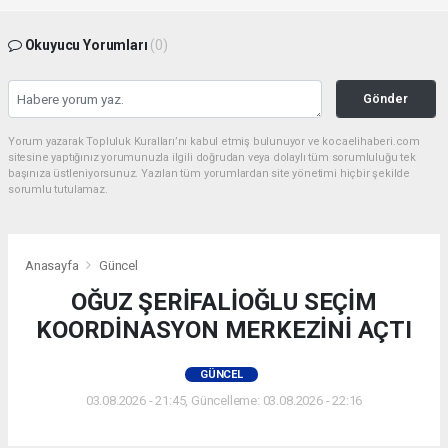
Okuyucu Yorumları
(0)
Gönder
Yorum yazarak Topluluk Kuralları’nı kabul etmiş bulunuyor ve kocaelihaberi.com
sitesine yaptığınız yorumunuzla ilgili doğrudan veya dolaylı tüm sorumluluğu tek
başınıza üstleniyorsunuz. Yazılan tüm yorumlardan site yönetimi hiçbir şekilde
sorumlu tutulamaz.
Anasayfa
Güncel
OĞUZ ŞERİFALİOĞLU SEÇİM
KOORDİNASYON MERKEZİNİ AÇTI
GÜNCEL
03.08.2026 - 21:45, Güncelleme: 03.08.2026 - 22:16