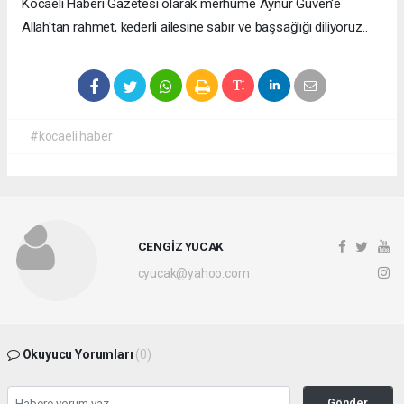
Kocaeli Haberi Gazetesi olarak merhume Aynur Güven'e
Allah'tan rahmet, kederli ailesine sabır ve başsağlığı diliyoruz..
#kocaeli haber
CENGİZ YUCAK
cyucak@yahoo.com
Okuyucu Yorumları
(0)
Gönder