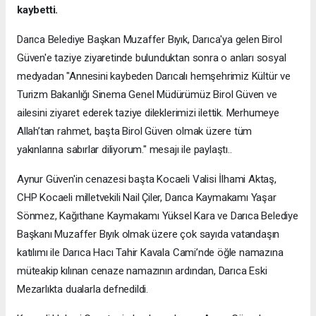
kaybetti.
Darıca Belediye Başkan Muzaffer Bıyık, Darıca'ya gelen Birol
Güven'e taziye ziyaretinde bulunduktan sonra o anları sosyal
medyadan "Annesini kaybeden Darıcalı hemşehrimiz Kültür ve
Turizm Bakanlığı Sinema Genel Müdürümüz Birol Güven ve
ailesini ziyaret ederek taziye dileklerimizi ilettik. Merhumeye
Allah’tan rahmet, başta Birol Güven olmak üzere tüm
yakınlarına sabırlar diliyorum." mesajı ile paylaştı..
Aynur Güven'in cenazesi başta Kocaeli Valisi İlhami Aktaş,
CHP Kocaeli milletvekili Nail Çiler, Darıca Kaymakamı Yaşar
Sönmez, Kağıthane Kaymakamı Yüksel Kara ve Darıca Belediye
Başkanı Muzaffer Bıyık olmak üzere çok sayıda vatandaşın
katılımı ile Darıca Hacı Tahir Kavala Cami’nde öğle namazına
müteakip kılınan cenaze namazının ardından, Darıca Eski
Mezarlıkta dualarla defnedildi.