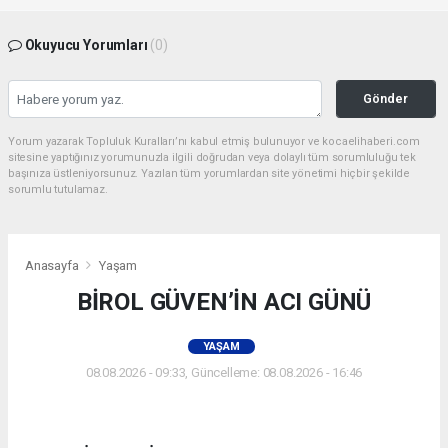
Okuyucu Yorumları
(0)
Gönder
Yorum yazarak Topluluk Kuralları’nı kabul etmiş bulunuyor ve kocaelihaberi.com
sitesine yaptığınız yorumunuzla ilgili doğrudan veya dolaylı tüm sorumluluğu tek
başınıza üstleniyorsunuz. Yazılan tüm yorumlardan site yönetimi hiçbir şekilde
sorumlu tutulamaz.
Anasayfa
Yaşam
BİROL GÜVEN’İN ACI GÜNÜ
YAŞAM
08.08.2026 - 09:33, Güncelleme: 08.08.2026 - 16:46