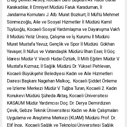
Karakadılar, İl Emniyet Müdürü Faruk Karaduman, İl
Jandarma Komutanı J. Alb. Murat Bozkurt, İl Müftü Mehmet
Sönmezoğlu, Aile ve Sosyal Hizmetler İI Müdürü Kamil
Tüylüoğlu, Kocaeli Sosyal Yardımlaşma ve Dayanışma Vakfı
İl Müdürü Yeliz Ünsoy, Çalışma ve İş Kurumu İl Müdürü
Murat Mustafa Yavuz, Gençlik ve Spor İl Müdürü Gökhan
Yavaşer, İl Nüfus ve Vatandaşlık Müdürü İlhan Eser, İl Göç
İdaresi Müdür V. Vecdi Hüdai Öztürk, İl Milli Eğitim Müdür V.
Mustafa Kızmaz, İl Sağlık Müdürü Dr. Yüksel Pehlevan,
Kocaeli Büyükşehir Belediyesi Kadın ve Aile Hizmetleri
Dairesi Başkanı Nagehan Malkoç, Kocaeli Şiddet Önleme
ve İzleme Merkezi Müdür V. Tuğba Turan, Kocaeli 2. Kadın
Konukevi Müdürü Şüheda Aktaş, Kocaeli Üniversitesi
KASAUM Müdür Yardımcısı Doç. Dr. Derya Demirdizen
Çevik, Gebze Teknik Üniversitesi Kadın ve Aile Çalışmaları
Uygulama ve Araştırma Merkezi (KUAM) Müdürü Prof. Dr.
Elif İnce, Kocaeli Sağlık ve Teknoloji Üniversitesi Sağlık