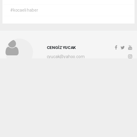
#kocaeli haber
CENGİZ YUCAK
cyucak@yahoo.com
Okuyucu Yorumları
(0)
Gönder
Yorum yazarak Topluluk Kuralları’nı kabul etmiş bulunuyor ve kocaelihaberi.com
sitesine yaptığınız yorumunuzla ilgili doğrudan veya dolaylı tüm sorumluluğu tek
başınıza üstleniyorsunuz. Yazılan tüm yorumlardan site yönetimi hiçbir şekilde
sorumlu tutulamaz.