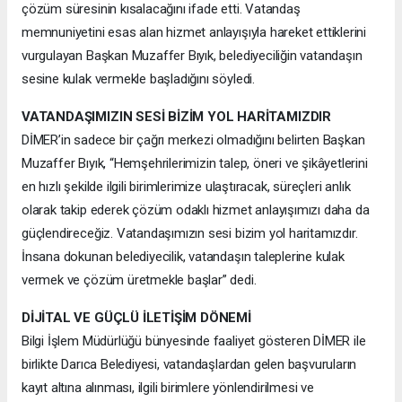
çözüm süresinin kısalacağını ifade etti. Vatandaş
memnuniyetini esas alan hizmet anlayışıyla hareket ettiklerini
vurgulayan Başkan Muzaffer Bıyık, belediyeciliğin vatandaşın
sesine kulak vermekle başladığını söyledi.
VATANDAŞIMIZIN SESİ BİZİM YOL HARİTAMIZDIR
DİMER’in sadece bir çağrı merkezi olmadığını belirten Başkan
Muzaffer Bıyık, “Hemşehrilerimizin talep, öneri ve şikâyetlerini
en hızlı şekilde ilgili birimlerimize ulaştıracak, süreçleri anlık
olarak takip ederek çözüm odaklı hizmet anlayışımızı daha da
güçlendireceğiz. Vatandaşımızın sesi bizim yol haritamızdır.
İnsana dokunan belediyecilik, vatandaşın taleplerine kulak
vermek ve çözüm üretmekle başlar” dedi.
DİJİTAL VE GÜÇLÜ İLETİŞİM DÖNEMİ
Bilgi İşlem Müdürlüğü bünyesinde faaliyet gösteren DİMER ile
birlikte Darıca Belediyesi, vatandaşlardan gelen başvuruların
kayıt altına alınması, ilgili birimlere yönlendirilmesi ve