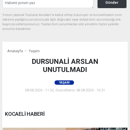
Gönder
Yorum yazarak Topluluk Kuralları’nı kabul etmiş bulunuyor ve kocaelihaberi.com
sitesine yaptığınız yorumunuzla ilgili doğrudan veya dolaylı tüm sorumluluğu tek
başınıza üstleniyorsunuz. Yazılan tüm yorumlardan site yönetimi hiçbir şekilde
sorumlu tutulamaz.
Anasayfa
Yaşam
DURSUNALİ ARSLAN
UNUTULMADI
YAŞAM
08.08.2026 - 11:32, Güncelleme: 08.08.2026 - 16:31
KOCAELİ HABERİ