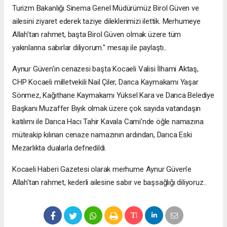
Turizm Bakanlığı Sinema Genel Müdürümüz Birol Güven ve
ailesini ziyaret ederek taziye dileklerimizi ilettik. Merhumeye
Allah’tan rahmet, başta Birol Güven olmak üzere tüm
yakınlarına sabırlar diliyorum." mesajı ile paylaştı..
Aynur Güven'in cenazesi başta Kocaeli Valisi İlhami Aktaş,
CHP Kocaeli milletvekili Nail Çiler, Darıca Kaymakamı Yaşar
Sönmez, Kağıthane Kaymakamı Yüksel Kara ve Darıca Belediye
Başkanı Muzaffer Bıyık olmak üzere çok sayıda vatandaşın
katılımı ile Darıca Hacı Tahir Kavala Cami’nde öğle namazına
müteakip kılınan cenaze namazının ardından, Darıca Eski
Mezarlıkta dualarla defnedildi.
Kocaeli Haberi Gazetesi olarak merhume Aynur Güven'e
Allah'tan rahmet, kederli ailesine sabır ve başsağlığı diliyoruz..