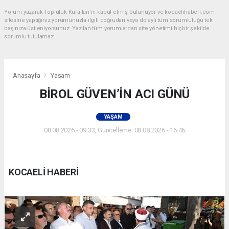
Yorum yazarak Topluluk Kuralları’nı kabul etmiş bulunuyor ve kocaelihaberi.com
sitesine yaptığınız yorumunuzla ilgili doğrudan veya dolaylı tüm sorumluluğu tek
başınıza üstleniyorsunuz. Yazılan tüm yorumlardan site yönetimi hiçbir şekilde
sorumlu tutulamaz.
Anasayfa
Yaşam
BİROL GÜVEN’İN ACI GÜNÜ
YAŞAM
08.08.2026 - 09:33, Güncelleme: 08.08.2026 - 16:46
KOCAELİ HABERİ