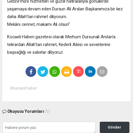
Gebze’mize hizmetleri ve güzel hatıralarıyla gönüllerde
yaşamaya devam eden Dursun Ali Arslan Başkanımıza bir kez
daha Allah’tan rahmet diliyorum.
Mekânı cennet, makamı Ali olsun"
Kocaeli Haberi gazetesi olarak Merhum Dursunali Arslan'a
tekrardan Allah’tan rahmet, Kederli Ailesi ve sevenlerine
başsağlığı ve sabırlar diliyoruz.
#kocaeli haber
Okuyucu Yorumları
(0)
Gönder