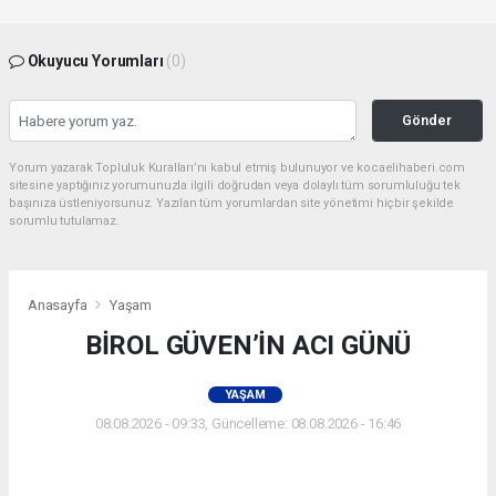
Okuyucu Yorumları
(0)
Gönder
Yorum yazarak Topluluk Kuralları’nı kabul etmiş bulunuyor ve kocaelihaberi.com
sitesine yaptığınız yorumunuzla ilgili doğrudan veya dolaylı tüm sorumluluğu tek
başınıza üstleniyorsunuz. Yazılan tüm yorumlardan site yönetimi hiçbir şekilde
sorumlu tutulamaz.
Anasayfa
Yaşam
BİROL GÜVEN’İN ACI GÜNÜ
YAŞAM
08.08.2026 - 09:33, Güncelleme: 08.08.2026 - 16:46