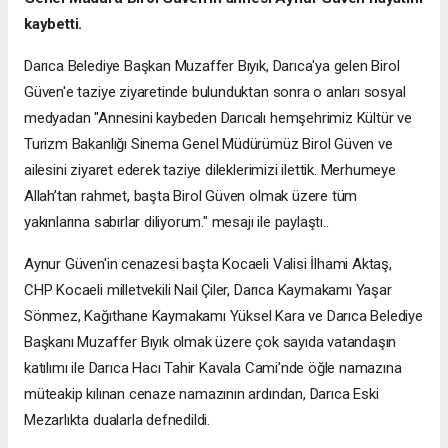
kaybetti.
Darıca Belediye Başkan Muzaffer Bıyık, Darıca'ya gelen Birol
Güven'e taziye ziyaretinde bulunduktan sonra o anları sosyal
medyadan "Annesini kaybeden Darıcalı hemşehrimiz Kültür ve
Turizm Bakanlığı Sinema Genel Müdürümüz Birol Güven ve
ailesini ziyaret ederek taziye dileklerimizi ilettik. Merhumeye
Allah’tan rahmet, başta Birol Güven olmak üzere tüm
yakınlarına sabırlar diliyorum." mesajı ile paylaştı..
Aynur Güven'in cenazesi başta Kocaeli Valisi İlhami Aktaş,
CHP Kocaeli milletvekili Nail Çiler, Darıca Kaymakamı Yaşar
Sönmez, Kağıthane Kaymakamı Yüksel Kara ve Darıca Belediye
Başkanı Muzaffer Bıyık olmak üzere çok sayıda vatandaşın
katılımı ile Darıca Hacı Tahir Kavala Cami’nde öğle namazına
müteakip kılınan cenaze namazının ardından, Darıca Eski
Mezarlıkta dualarla defnedildi.