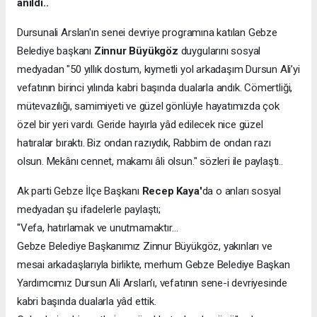
anıldı..
Dursunali Arslan'ın senei devriye programına katılan Gebze
Belediye başkanı
Zinnur Büyükgöz
duygularını sosyal
medyadan "50 yıllık dostum, kıymetli yol arkadaşım Dursun Ali’yi
vefatının birinci yılında kabri başında dualarla andık. Cömertliği,
mütevazılığı, samimiyeti ve güzel gönlüyle hayatımızda çok
özel bir yeri vardı. Geride hayırla yâd edilecek nice güzel
hatıralar bıraktı. Biz ondan razıydık, Rabbim de ondan razı
olsun. Mekânı cennet, makamı âli olsun." sözleri ile paylaştı..
Ak parti Gebze İlçe Başkanı
Recep Kaya'
da o anları sosyal
medyadan şu ifadelerle paylaştı;
"Vefa, hatırlamak ve unutmamaktır…
Gebze Belediye Başkanımız Zinnur Büyükgöz, yakınları ve
mesai arkadaşlarıyla birlikte, merhum Gebze Belediye Başkan
Yardımcımız Dursun Ali Arslan’ı, vefatının sene-i devriyesinde
kabri başında dualarla yâd ettik.