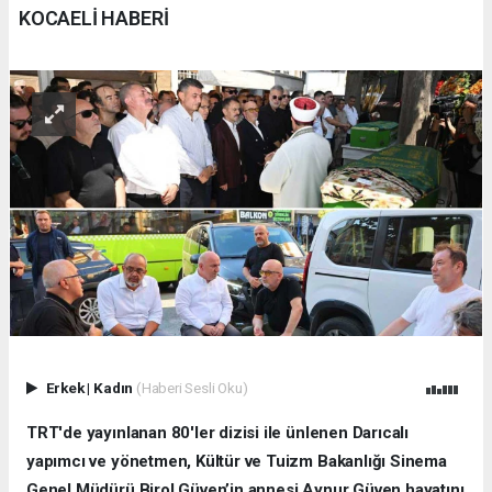
KOCAELİ HABERİ
Erkek
|
Kadın
(Haberi Sesli Oku)
TRT'de yayınlanan 80'ler dizisi ile ünlenen Darıcalı
yapımcı ve yönetmen, Kültür ve Tuizm Bakanlığı Sinema
Genel Müdürü Birol Güven’in annesi Aynur Güven hayatını