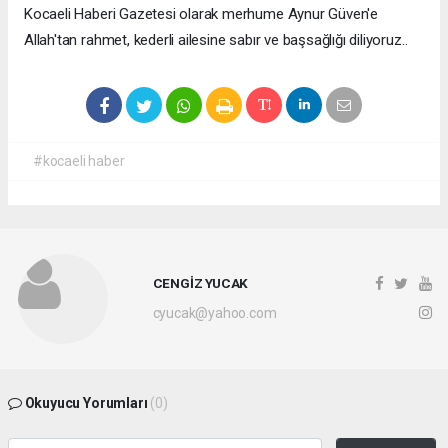
Kocaeli Haberi Gazetesi olarak merhume Aynur Güven'e
Allah'tan rahmet, kederli ailesine sabır ve başsağlığı diliyoruz..
#kocaeli haber
CENGİZ YUCAK
cyucak@yahoo.com
Okuyucu Yorumları
(0)