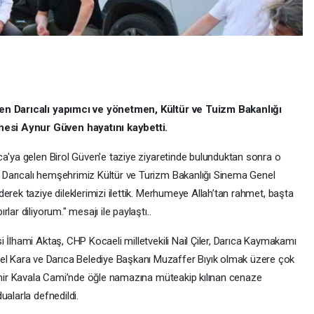
nen Darıcalı yapımcı ve yönetmen, Kültür ve Tuizm Bakanlığı
esi Aynur Güven hayatını kaybetti.
ca'ya gelen Birol Güven'e taziye ziyaretinde bulunduktan sonra o
Darıcalı hemşehrimiz Kültür ve Turizm Bakanlığı Sinema Genel
erek taziye dileklerimizi ilettik. Merhumeye Allah’tan rahmet, başta
ar diliyorum." mesajı ile paylaştı..
 İlhami Aktaş, CHP Kocaeli milletvekili Nail Çiler, Darıca Kaymakamı
 Kara ve Darıca Belediye Başkanı Muzaffer Bıyık olmak üzere çok
Tahir Kavala Cami’nde öğle namazına müteakip kılınan cenaze
ualarla defnedildi.