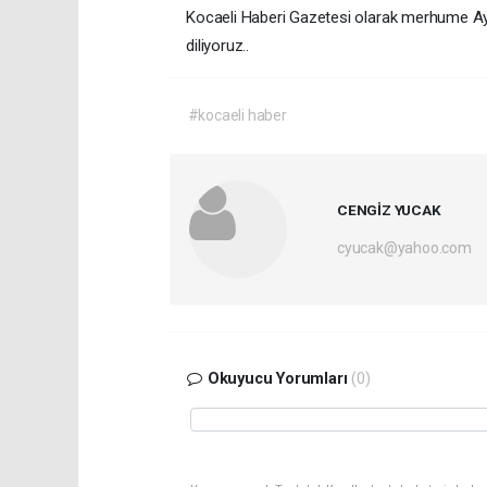
Kocaeli Haberi Gazetesi olarak merhume Aynu
diliyoruz..
#kocaeli haber
CENGİZ YUCAK
cyucak@yahoo.com
Okuyucu Yorumları
(0)