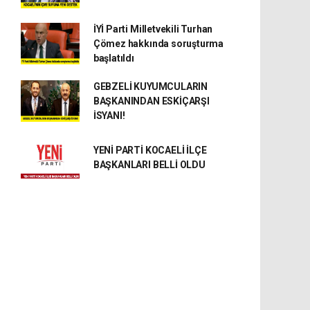
İYİ Parti Milletvekili Turhan
Çömez hakkında soruşturma
başlatıldı
GEBZELİ KUYUMCULARIN
BAŞKANINDAN ESKİÇARŞI
İSYANI!
YENİ PARTİ KOCAELİ İLÇE
BAŞKANLARI BELLİ OLDU