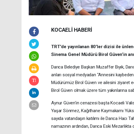
KOCAELİ HABERİ
TRT'de yayınlanan 80'ler dizisi ile ünle
Sinema Genel Müdürü Birol Güven’in ann
Darıca Belediye Başkan Muzaffer Bıyık, Darı
anları sosyal medyadan "Annesini kaybeden 
Müdürümüz Birol Güven ve ailesini ziyaret ed
Birol Güven olmak üzere tüm yakınlarına sabırl
Aynur Güven'in cenazesi başta Kocaeli Valisi
Yaşar Sönmez, Kağıthane Kaymakamı Yüksel
sayıda vatandaşın katılımı ile Darıca Hacı 
namazının ardından, Darıca Eski Mezarlıkta d