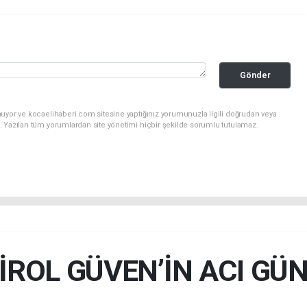
Gönder
nuyor ve kocaelihaberi.com sitesine yaptığınız yorumunuzla ilgili doğrudan veya
. Yazılan tüm yorumlardan site yönetimi hiçbir şekilde sorumlu tutulamaz.
İROL GÜVEN’İN ACI GÜ