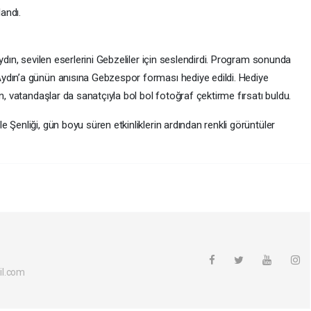
landı.
ydın, sevilen eserlerini Gebzeliler için seslendirdi. Program sonunda
ydın’a günün anısına Gebzespor forması hediye edildi. Hediye
n, vatandaşlar da sanatçıyla bol bol fotoğraf çektirme fırsatı buldu.
 Şenliği, gün boyu süren etkinliklerin ardından renkli görüntüler
il.com