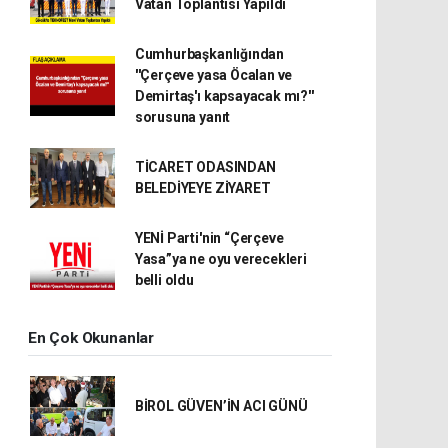
Vatan Toplantısı Yapıldı
Cumhurbaşkanlığından
''Çerçeve yasa Öcalan ve
Demirtaş'ı kapsayacak mı?''
sorusuna yanıt
TİCARET ODASINDAN
BELEDİYEYE ZİYARET
YENİ Parti'nin “Çerçeve
Yasa”ya ne oyu verecekleri
belli oldu
En Çok Okunanlar
BİROL GÜVEN’İN ACI GÜNÜ