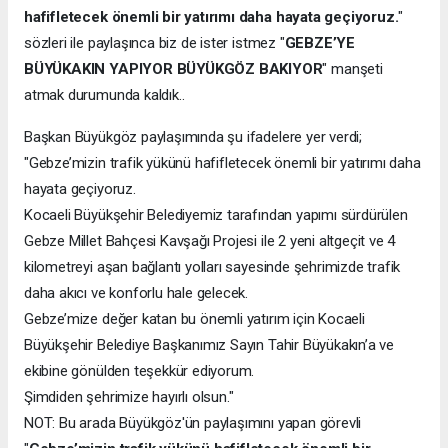
hafifletecek önemli bir yatırımı daha hayata geçiyoruz.
"
sözleri ile paylaşınca biz de ister istmez "
GEBZE’YE
BÜYÜKAKIN YAPIYOR BÜYÜKGÖZ BAKIYOR
" manşeti
atmak durumunda kaldık..
Başkan Büyükgöz paylaşımında şu ifadelere yer verdi;
"Gebze’mizin trafik yükünü hafifletecek önemli bir yatırımı daha
hayata geçiyoruz.
Kocaeli Büyükşehir Belediyemiz tarafından yapımı sürdürülen
Gebze Millet Bahçesi Kavşağı Projesi ile 2 yeni altgeçit ve 4
kilometreyi aşan bağlantı yolları sayesinde şehrimizde trafik
daha akıcı ve konforlu hale gelecek.
Gebze’mize değer katan bu önemli yatırım için Kocaeli
Büyükşehir Belediye Başkanımız Sayın Tahir Büyükakın’a ve
ekibine gönülden teşekkür ediyorum.
Şimdiden şehrimize hayırlı olsun."
NOT: Bu arada Büyükgöz'ün paylaşımını yapan görevli