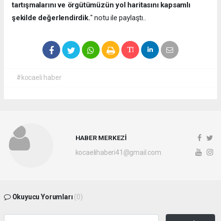
tartışmalarını ve örgütümüzün yol haritasını kapsamlı
şekilde değerlendirdik.
" notu ile paylaştı..
#kocaeli haber
HABER MERKEZİ
kocaelihaberi41@gmail.com
Okuyucu Yorumları
(0)