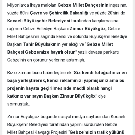
Milyonlarca liraya malolan
Gebze Millet Bahçesinin
inşasının,
yüzde 80'ni
Çevre ve Şehircilik Bakanlığı
ve yüzde 20'sini de
Kocaeli Büyükşehir Belediyesi
tarafından karşılamasına
rağmen Gebze Belediye Başkanı
Zinnur Büyükgöz,
Gebze
Millet Bahçesinin sağında kendi ve solunda Büyükşehir Belediye
Başkanı
Tahir Büyükakın'
ın yer aldığı ve "
Gebze Millet
Bahçesi Gebzemize hayırlı olsun"
yazılı devasa pankartı
Gebze'nin en görünür yerlerine astırmıştı.
Biz o zaman bunu haberleştirerek
"Siz kendi fotoğrafınızı en
başa yerleştirerek, kendi reklamınızı yapmışsınız ama bu
projenin hayata geçirilmesinde maddi olarak hangi
katkınız var sayın Başkan Zinnur Büyükgöx"
diye
sormuştuk..
Zinnur Büyükgöz bugünde sosyal medya sayfasından Kocaeli
Büyükşehir Belediyesi tarafından yapımı sürdürülen Gebze
Millet Bahçesi Kavşağı Projesini "
Gebze’mizin trafik yükünü