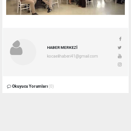
HABER MERKEZİ
kocaelihaberi41@gmail.com
Okuyucu Yorumları
(0)
Gönder
Yorum yazarak Topluluk Kuralları’nı kabul etmiş bulunuyor ve
kocaelihaberi.com sitesine yaptığınız yorumunuzla ilgili doğrudan veya dolaylı
tüm sorumluluğu tek başınıza üstleniyorsunuz. Yazılan tüm yorumlardan site
yönetimi hiçbir şekilde sorumlu tutulamaz.