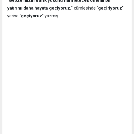
"
Gebze’mizin trafik yükünü hafifletecek önemli bir
yatırımı daha hayata geçiyoruz.
" cümlesinde "
geçiriyoruz
"
yerine "
geçiyoruz
" yazmış.