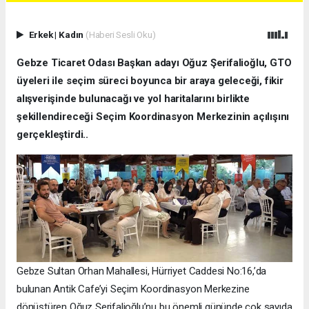
Erkek
|
Kadın
(Haberi Sesli Oku)
Gebze Ticaret Odası Başkan adayı Oğuz Şerifalioğlu, GTO
üyeleri ile seçim süreci boyunca bir araya geleceği, fikir
alışverişinde bulunacağı ve yol haritalarını birlikte
şekillendireceği Seçim Koordinasyon Merkezinin açılışını
gerçekleştirdi..
Gebze Sultan Orhan Mahallesi, Hürriyet Caddesi No:16,’da
bulunan Antik Cafe’yi Seçim Koordinasyon Merkezine
dönüştüren Oğuz Şerifalioğlu’nu bu önemli gününde çok sayıda