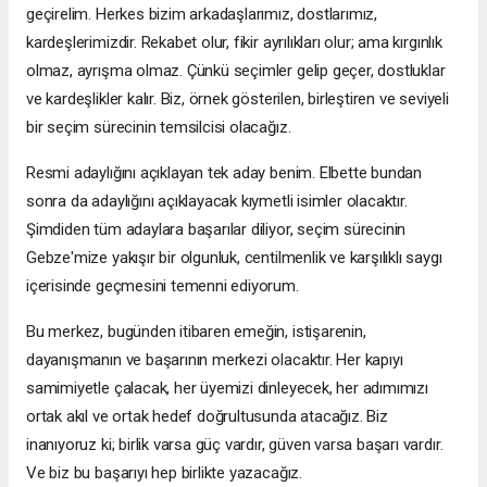
geçirelim. Herkes bizim arkadaşlarımız, dostlarımız,
kardeşlerimizdir. Rekabet olur, fikir ayrılıkları olur; ama kırgınlık
olmaz, ayrışma olmaz. Çünkü seçimler gelip geçer, dostluklar
ve kardeşlikler kalır. Biz, örnek gösterilen, birleştiren ve seviyeli
bir seçim sürecinin temsilcisi olacağız.
Resmi adaylığını açıklayan tek aday benim. Elbette bundan
sonra da adaylığını açıklayacak kıymetli isimler olacaktır.
Şimdiden tüm adaylara başarılar diliyor, seçim sürecinin
Gebze'mize yakışır bir olgunluk, centilmenlik ve karşılıklı saygı
içerisinde geçmesini temenni ediyorum.
Bu merkez, bugünden itibaren emeğin, istişarenin,
dayanışmanın ve başarının merkezi olacaktır. Her kapıyı
samimiyetle çalacak, her üyemizi dinleyecek, her adımımızı
ortak akıl ve ortak hedef doğrultusunda atacağız. Biz
inanıyoruz ki; birlik varsa güç vardır, güven varsa başarı vardır.
Ve biz bu başarıyı hep birlikte yazacağız.