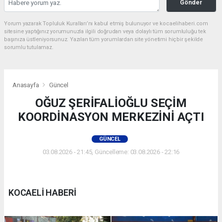
Gönder
Yorum yazarak Topluluk Kuralları’nı kabul etmiş bulunuyor ve kocaelihaberi.com
sitesine yaptığınız yorumunuzla ilgili doğrudan veya dolaylı tüm sorumluluğu tek
başınıza üstleniyorsunuz. Yazılan tüm yorumlardan site yönetimi hiçbir şekilde
sorumlu tutulamaz.
Anasayfa
Güncel
OĞUZ ŞERİFALİOĞLU SEÇİM
KOORDİNASYON MERKEZİNİ AÇTI
GÜNCEL
03.08.2026 - 21:45, Güncelleme: 03.08.2026 - 22:16
KOCAELİ HABERİ