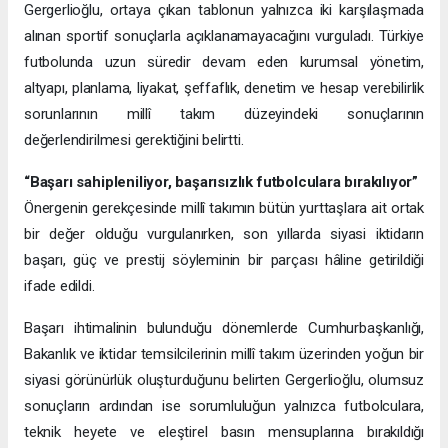
Gergerlioğlu, ortaya çıkan tablonun yalnızca iki karşılaşmada
alınan sportif sonuçlarla açıklanamayacağını vurguladı. Türkiye
futbolunda uzun süredir devam eden kurumsal yönetim,
altyapı, planlama, liyakat, şeffaflık, denetim ve hesap verebilirlik
sorunlarının millî takım düzeyindeki sonuçlarının
değerlendirilmesi gerektiğini belirtti.
“Başarı sahipleniliyor, başarısızlık futbolculara bırakılıyor”
Önergenin gerekçesinde millî takımın bütün yurttaşlara ait ortak
bir değer olduğu vurgulanırken, son yıllarda siyasi iktidarın
başarı, güç ve prestij söyleminin bir parçası hâline getirildiği
ifade edildi.
Başarı ihtimalinin bulunduğu dönemlerde Cumhurbaşkanlığı,
Bakanlık ve iktidar temsilcilerinin millî takım üzerinden yoğun bir
siyasi görünürlük oluşturduğunu belirten Gergerlioğlu, olumsuz
sonuçların ardından ise sorumluluğun yalnızca futbolculara,
teknik heyete ve eleştirel basın mensuplarına bırakıldığı