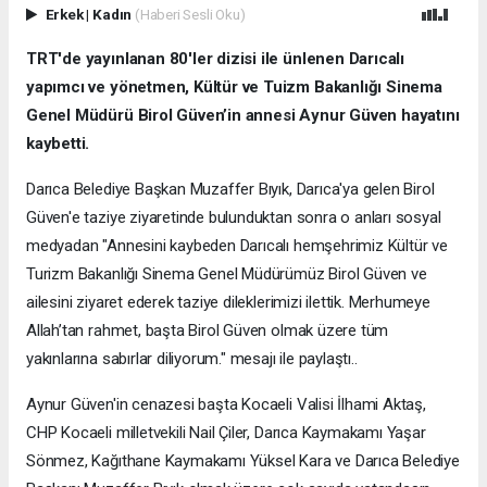
Erkek
|
Kadın
(Haberi Sesli Oku)
TRT'de yayınlanan 80'ler dizisi ile ünlenen Darıcalı
yapımcı ve yönetmen, Kültür ve Tuizm Bakanlığı Sinema
Genel Müdürü Birol Güven’in annesi Aynur Güven hayatını
kaybetti.
Darıca Belediye Başkan Muzaffer Bıyık, Darıca'ya gelen Birol
Güven'e taziye ziyaretinde bulunduktan sonra o anları sosyal
medyadan "Annesini kaybeden Darıcalı hemşehrimiz Kültür ve
Turizm Bakanlığı Sinema Genel Müdürümüz Birol Güven ve
ailesini ziyaret ederek taziye dileklerimizi ilettik. Merhumeye
Allah’tan rahmet, başta Birol Güven olmak üzere tüm
yakınlarına sabırlar diliyorum." mesajı ile paylaştı..
Aynur Güven'in cenazesi başta Kocaeli Valisi İlhami Aktaş,
CHP Kocaeli milletvekili Nail Çiler, Darıca Kaymakamı Yaşar
Sönmez, Kağıthane Kaymakamı Yüksel Kara ve Darıca Belediye