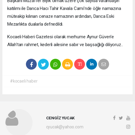
Başkanı Muzaffer Bıyık olmak üzere çok sayıda vatandaşın
katılımı ile Darıca Hacı Tahir Kavala Cami’nde öğle namazına
müteakip kılınan cenaze namazının ardından, Darıca Eski
Mezarlıkta dualarla defnedildi.
Kocaeli Haberi Gazetesi olarak merhume Aynur Güven'e
Allah'tan rahmet, kederli ailesine sabır ve başsağlığı diliyoruz..
#kocaeli haber
CENGİZ YUCAK
cyucak@yahoo.com