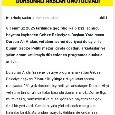
Erkek
|
Kadın
(Haberi Sesli Oku)
8 Temmuz 2025 tarihinde geçirdiği kalp krizi sonucu
hayatını kaybeden Gebze Belediyesi Başkan Yardımcısı
Dursun Ali Arslan, vefatının senei devriyesi dolayısı ile
bugün Gebze Pelitli mezarlığında dostları, arkadaşları ve
yakınlarının katılımıyla düzenlenen programda dualarla
anıldı..
Dursunali Arslan'ın senei devriye programına katılan Gebze
Belediye başkanı
Zinnur Büyükgöz
duygularını sosyal
medyadan "50 yıllık dostum, kıymetli yol arkadaşım Dursun Ali’yi
vefatının birinci yılında kabri başında dualarla andık. Cömertliği,
mütevazılığı, samimiyeti ve güzel gönlüyle hayatımızda çok
özel bir yeri vardı. Geride hayırla yâd edilecek nice güzel
hatıralar bıraktı. Biz ondan razıydık, Rabbim de ondan razı