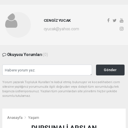
CENGİZ YUCAK
cyucak@yahoo.com
Okuyucu Yorumları
(0)
Gönder
Yorum yazarak Topluluk Kuralları’nı kabul etmiş bulunuyor ve kocaelihaberi.com
sitesine yaptığınız yorumunuzla ilgili doğrudan veya dolaylı tüm sorumluluğu tek
başınıza üstleniyorsunuz. Yazılan tüm yorumlardan site yönetimi hiçbir şekilde
sorumlu tutulamaz.
Anasayfa
Yaşam