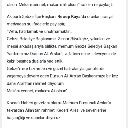
olsun. Mekânı cennet, makamı âli olsun." sözleri ile paylaştı..
Ak parti Gebze İlçe Başkanı
Recep Kaya'
da o anları sosyal
medyadan şu ifadelerle paylaştı;
"Vefa, hatırlamak ve unutmamaktır…
Gebze Belediye Başkanımız Zinnur Büyükgöz, yakınları ve
mesai arkadaşlarıyla birlikte, merhum Gebze Belediye Başkan
Yardımcımız Dursun Ali Arslan’ı, vefatının sene-i devriyesinde
kabri başında dualarla yâd ettik.
Gebze’mize hizmetleri ve güzel hatıralarıyla gönüllerde
yaşamaya devam eden Dursun Ali Arslan Başkanımıza bir kez
daha Allah’tan rahmet diliyorum.
Mekânı cennet, makamı Ali olsun"
Kocaeli Haberi gazetesi olarak Merhum Dursunali Arslan'a
tekrardan Allah’tan rahmet, Kederli Ailesi ve sevenlerine
başsağlığı ve sabırlar diliyoruz.