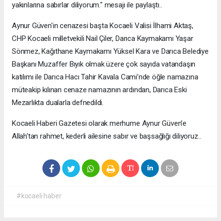
yakınlarına sabırlar diliyorum." mesajı ile paylaştı..
Aynur Güven'in cenazesi başta Kocaeli Valisi İlhami Aktaş,
CHP Kocaeli milletvekili Nail Çiler, Darıca Kaymakamı Yaşar
Sönmez, Kağıthane Kaymakamı Yüksel Kara ve Darıca Belediye
Başkanı Muzaffer Bıyık olmak üzere çok sayıda vatandaşın
katılımı ile Darıca Hacı Tahir Kavala Cami’nde öğle namazına
müteakip kılınan cenaze namazının ardından, Darıca Eski
Mezarlıkta dualarla defnedildi.
Kocaeli Haberi Gazetesi olarak merhume Aynur Güven'e
Allah'tan rahmet, kederli ailesine sabır ve başsağlığı diliyoruz..
#kocaeli haber