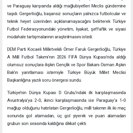
ve Paraguay karşısında aldığı mağlubiyetleri Meclis gündemine
taşıdı. Gergerlioğlu, başarısız sonuçların yalnızca futbolcular ve
teknik heyet üzerinden açıklanamayacağını belirterek Türkiye
Futbol Federasyonundaki yönetim, liyakat, şeffaflık ve siyasi
müdahale tartışmalarının araştırılmasını istedi.
DEM Parti Kocaeli Milletvekili Ömer Faruk Gergerlioğlu, Türkiye
A Millî Futbol Takımı’nın 2026 FIFA Dünya Kupası’nda aldığı
olumsuz sonuçlara ilişkin Gençlik ve Spor Bakanı Osman Aşkın
Bak’ın yanıtlaması istemiyle Türkiye Büyük Millet Meclisi
Başkanlığına yazılı soru önergesi sundu.
Türkiye’nin Dünya Kupası D Grubu’ndaki ilk karşılaşmasında
Avustralya’ya 2-0, ikinci karşılaşmasında ise Paraguay’a 1-0
mağlup olduğunu hatırlatan Gergerlioğlu, millî takımın ilk iki maç
sonunda gol atamadan, üç gol yiyerek ve puan alamadan
grubun son sırasında kaldığına dikkat çekti.