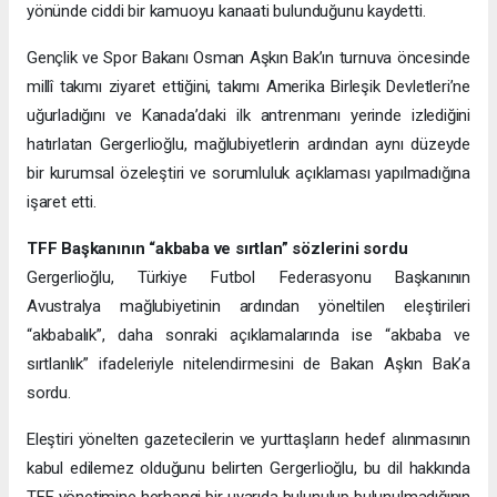
yönünde ciddi bir kamuoyu kanaati bulunduğunu kaydetti.
Gençlik ve Spor Bakanı Osman Aşkın Bak’ın turnuva öncesinde
millî takımı ziyaret ettiğini, takımı Amerika Birleşik Devletleri’ne
uğurladığını ve Kanada’daki ilk antrenmanı yerinde izlediğini
hatırlatan Gergerlioğlu, mağlubiyetlerin ardından aynı düzeyde
bir kurumsal özeleştiri ve sorumluluk açıklaması yapılmadığına
işaret etti.
TFF Başkanının “akbaba ve sırtlan” sözlerini sordu
Gergerlioğlu, Türkiye Futbol Federasyonu Başkanının
Avustralya mağlubiyetinin ardından yöneltilen eleştirileri
“akbabalık”, daha sonraki açıklamalarında ise “akbaba ve
sırtlanlık” ifadeleriyle nitelendirmesini de Bakan Aşkın Bak’a
sordu.
Eleştiri yönelten gazetecilerin ve yurttaşların hedef alınmasının
kabul edilemez olduğunu belirten Gergerlioğlu, bu dil hakkında
TFF yönetimine herhangi bir uyarıda bulunulup bulunulmadığının