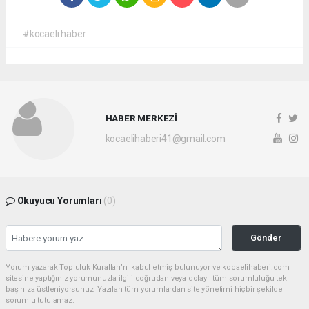
#kocaeli haber
HABER MERKEZİ
kocaelihaberi41@gmail.com
Okuyucu Yorumları
(0)
Gönder
Yorum yazarak Topluluk Kuralları’nı kabul etmiş bulunuyor ve kocaelihaberi.com
sitesine yaptığınız yorumunuzla ilgili doğrudan veya dolaylı tüm sorumluluğu tek
başınıza üstleniyorsunuz. Yazılan tüm yorumlardan site yönetimi hiçbir şekilde
sorumlu tutulamaz.