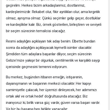
geçirelim. Herkes bizim arkadaşlarımız, dostlarımız,
kardeşlerimizdir. Rekabet olur, fikir ayrılıkları olur; ama kırgınlık
olmaz, ayrışma olmaz. Çünkü seçimler gelip geçer, dostluklar
ve kardeşlikler kalır. Biz, örnek gösterilen, birleştiren ve seviyeli
bir seçim sürecinin temsilcisi olacağız.
Resmi adaylığını açıklayan tek aday benim. Elbette bundan
sonra da adaylığını açıklayacak kıymetli isimler olacaktır.
Şimdiden tüm adaylara başarılar diliyor, seçim sürecinin
Gebze'mize yakışır bir olgunluk, centilmenlik ve karşılıklı saygı
içerisinde geçmesini temenni ediyorum.
Bu merkez, bugünden itibaren emeğin, istişarenin,
dayanışmanın ve başarının merkezi olacaktır. Her kapıyı
samimiyetle çalacak, her üyemizi dinleyecek, her adımımızı
ortak akıl ve ortak hedef doğrultusunda atacağız. Biz
inanıyoruz ki; birlik varsa güç vardır, güven varsa başarı vardır.
Ve biz bu başarıyı hep birlikte yazacağız.