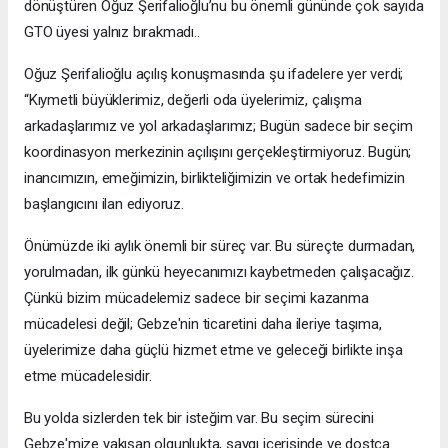
dönüştüren Oğuz Şerifalioğlu’nu bu önemli gününde çok sayıda
GTO üyesi yalnız bırakmadı..
Oğuz Şerifalioğlu açılış konuşmasında şu ifadelere yer verdi;
“Kıymetli büyüklerimiz, değerli oda üyelerimiz, çalışma
arkadaşlarımız ve yol arkadaşlarımız; Bugün sadece bir seçim
koordinasyon merkezinin açılışını gerçekleştirmiyoruz. Bugün;
inancımızın, emeğimizin, birlikteliğimizin ve ortak hedefimizin
başlangıcını ilan ediyoruz.
Önümüzde iki aylık önemli bir süreç var. Bu süreçte durmadan,
yorulmadan, ilk günkü heyecanımızı kaybetmeden çalışacağız.
Çünkü bizim mücadelemiz sadece bir seçimi kazanma
mücadelesi değil; Gebze'nin ticaretini daha ileriye taşıma,
üyelerimize daha güçlü hizmet etme ve geleceği birlikte inşa
etme mücadelesidir.
Bu yolda sizlerden tek bir isteğim var. Bu seçim sürecini
Gebze'mize yakışan olgunlukta, saygı içerisinde ve dostça