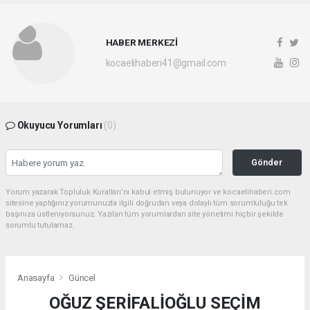
HABER MERKEZİ
kocaelihaberi41@gmail.com
Okuyucu Yorumları
(0)
Gönder
Yorum yazarak Topluluk Kuralları’nı kabul etmiş bulunuyor ve kocaelihaberi.com
sitesine yaptığınız yorumunuzla ilgili doğrudan veya dolaylı tüm sorumluluğu tek
başınıza üstleniyorsunuz. Yazılan tüm yorumlardan site yönetimi hiçbir şekilde
sorumlu tutulamaz.
Anasayfa
Güncel
OĞUZ ŞERİFALİOĞLU SEÇİM