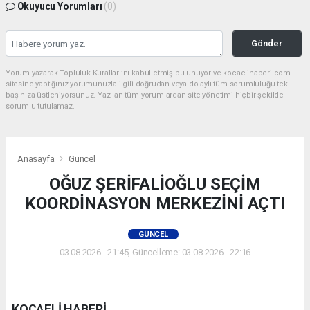
Okuyucu Yorumları
(0)
Gönder
Yorum yazarak Topluluk Kuralları’nı kabul etmiş bulunuyor ve kocaelihaberi.com
sitesine yaptığınız yorumunuzla ilgili doğrudan veya dolaylı tüm sorumluluğu tek
başınıza üstleniyorsunuz. Yazılan tüm yorumlardan site yönetimi hiçbir şekilde
sorumlu tutulamaz.
Anasayfa
Güncel
OĞUZ ŞERİFALİOĞLU SEÇİM
KOORDİNASYON MERKEZİNİ AÇTI
GÜNCEL
03.08.2026 - 21:45, Güncelleme: 03.08.2026 - 22:16
KOCAELİ HABERİ