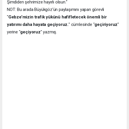
Şimdiden şehrimize hayırlı olsun."
NOT: Bu arada Büyükgöz'ün paylaşımını yapan görevli
"
Gebze’mizin trafik yükünü hafifletecek önemli bir
yatırımı daha hayata geçiyoruz.
" cümlesinde "
geçiriyoruz
"
yerine "
geçiyoruz
" yazmış.