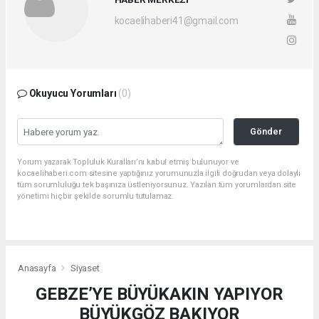
kocaelihaberi41@gmail.com
Okuyucu Yorumları
(0)
Gönder
Yorum yazarak Topluluk Kuralları’nı kabul etmiş bulunuyor ve
kocaelihaberi.com sitesine yaptığınız yorumunuzla ilgili doğrudan veya dolaylı
tüm sorumluluğu tek başınıza üstleniyorsunuz. Yazılan tüm yorumlardan site
yönetimi hiçbir şekilde sorumlu tutulamaz.
Anasayfa
Siyaset
GEBZE’YE BÜYÜKAKIN YAPIYOR
BÜYÜKGÖZ BAKIYOR