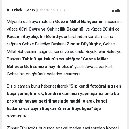
Erkek
|
Kadın
(Haberi Sesli Oku)
Milyonlarca liraya malolan
Gebze Millet Bahçesinin
inşasının,
yüzde 80'ni
Çevre ve Şehircilik Bakanlığı
ve yüzde 20'sini de
Kocaeli Büyükşehir Belediyesi
tarafından karşılamasına
rağmen Gebze Belediye Başkanı
Zinnur Büyükgöz,
Gebze
Millet Bahçesinin sağında kendi ve solunda Büyükşehir Belediye
Başkanı
Tahir Büyükakın'
ın yer aldığı ve "
Gebze Millet
Bahçesi Gebzemize hayırlı olsun"
yazılı devasa pankartı
Gebze'nin en görünür yerlerine astırmıştı.
Biz o zaman bunu haberleştirerek
"Siz kendi fotoğrafınızı en
başa yerleştirerek, kendi reklamınızı yapmışsınız ama bu
projenin hayata geçirilmesinde maddi olarak hangi
katkınız var sayın Başkan Zinnur Büyükgöx"
diye
sormuştuk..
Zinnur Büyükgöz bugünde sosyal medya sayfasından Kocaeli