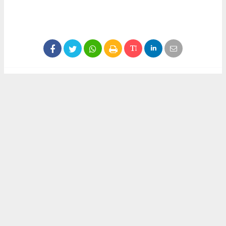
#kocaeli haber
Okuyucu Yorumları
(0)
Gönder
Yorum yazarak Topluluk Kuralları’nı kabul etmiş bulunuyor ve kocaelihaberi.com
sitesine yaptığınız yorumunuzla ilgili doğrudan veya dolaylı tüm sorumluluğu tek
başınıza üstleniyorsunuz. Yazılan tüm yorumlardan site yönetimi hiçbir şekilde
sorumlu tutulamaz.