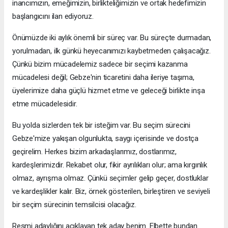
inancımızın, emeğimizin, birlikteliğimizin ve ortak hedefimizin
başlangıcını ilan ediyoruz.
Önümüzde iki aylık önemli bir süreç var. Bu süreçte durmadan,
yorulmadan, ilk günkü heyecanımızı kaybetmeden çalışacağız.
Çünkü bizim mücadelemiz sadece bir seçimi kazanma
mücadelesi değil; Gebze'nin ticaretini daha ileriye taşıma,
üyelerimize daha güçlü hizmet etme ve geleceği birlikte inşa
etme mücadelesidir.
Bu yolda sizlerden tek bir isteğim var. Bu seçim sürecini
Gebze'mize yakışan olgunlukta, saygı içerisinde ve dostça
geçirelim. Herkes bizim arkadaşlarımız, dostlarımız,
kardeşlerimizdir. Rekabet olur, fikir ayrılıkları olur; ama kırgınlık
olmaz, ayrışma olmaz. Çünkü seçimler gelip geçer, dostluklar
ve kardeşlikler kalır. Biz, örnek gösterilen, birleştiren ve seviyeli
bir seçim sürecinin temsilcisi olacağız.
Resmi adaylığını açıklayan tek aday benim. Elbette bundan