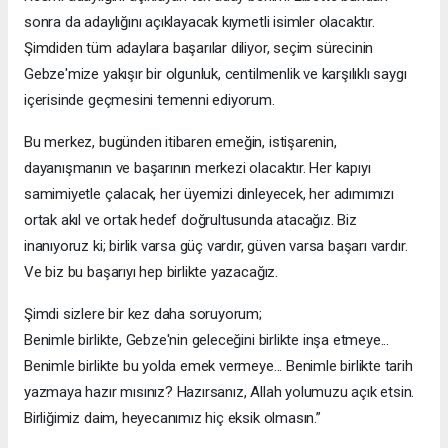
sonra da adaylığını açıklayacak kıymetli isimler olacaktır.
Şimdiden tüm adaylara başarılar diliyor, seçim sürecinin
Gebze'mize yakışır bir olgunluk, centilmenlik ve karşılıklı saygı
içerisinde geçmesini temenni ediyorum.
Bu merkez, bugünden itibaren emeğin, istişarenin,
dayanışmanın ve başarının merkezi olacaktır. Her kapıyı
samimiyetle çalacak, her üyemizi dinleyecek, her adımımızı
ortak akıl ve ortak hedef doğrultusunda atacağız. Biz
inanıyoruz ki; birlik varsa güç vardır, güven varsa başarı vardır.
Ve biz bu başarıyı hep birlikte yazacağız.
Şimdi sizlere bir kez daha soruyorum;
Benimle birlikte, Gebze'nin geleceğini birlikte inşa etmeye...
Benimle birlikte bu yolda emek vermeye... Benimle birlikte tarih
yazmaya hazır mısınız? Hazırsanız, Allah yolumuzu açık etsin.
Birliğimiz daim, heyecanımız hiç eksik olmasın.”