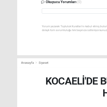
Okuyucu Yorumları
(0)
Yorum yazarak Topluluk Kuralları’nı kabul etmiş bulu
dolaylı tüm sorumluluğu tek başınıza üstleniyorsunuz
Anasayfa
Siyaset
KOCAELİ'DE 
H