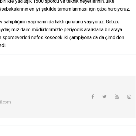
rlikte yaklaşık 1500 sporcu ve teknik heyetlerinin, ülke
müsabakalarının en iyi şekilde tamamlanması için çaba harcıyoruz.
 sahipliğinin yapmanın da haklı gururunu yaşıyoruz. Gebze
aşımız daire müdürlerimizle periyodik aralıklarla bir araya
Tüm sporseverleri nefes kesecek iki şampiyona da da şimdiden
edi.
il.com