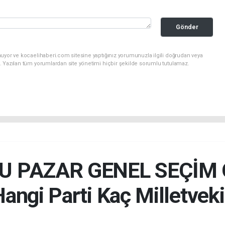
Gönder
nuyor ve kocaelihaberi.com sitesine yaptığınız yorumunuzla ilgili doğrudan veya
. Yazılan tüm yorumlardan site yönetimi hiçbir şekilde sorumlu tutulamaz.
BU PAZAR GENEL SEÇİM 
angi Parti Kaç Milletveki