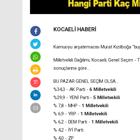
KOCAELİ HABERİ
Kamuoyu arşatırmacısı Murat Kızılboğa "bug
Milletvekili Dağılımı; Kocaeli; Genel Seçim
sonuçlarına göre...
BU PAZAR GENEL SEÇİM OLSA...
%34,3 - AK Parti -
6 Milletvekili
%29,9 - YENİ Parti -
5 Milletvekili
% 7,8 - MHP -
1 Milletvekili
% 6,9 - YRP -
1 Milletvekili
% 6,2 - DEM Parti -
1 Milletvekili
% 4,2 - İYİ Parti
% 4,0 - ZP