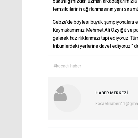
bakanlığımızdan uzman arkadaşlarımızla bi
temsilcilerinin ağırlanmasının yanı sıra 
Gebze’de böylesi büyük şampiyonalara ev
Kaymakamımız Mehmet Ali Özyiğit ve payd
gelerek hazırlıklarımızı tapi ediyoruz. 
tribünlerdeki yerlerine davet ediyoruz.” d
#kocaeli haber
HABER MERKEZİ
kocaelihaberi41@gma