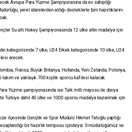
leşecek Avrupa Para Yüzme Şampiyonasına da ev sahipliği
ürlüğü, yerel idarelerden aldığı desteklerle tüm hazırlıklarını
cak.
ler Su altı Hokey Şampiyonasında 12 ülke altın madalya için
ın kategorisinde 7 ülke, U24 Erkek kategorisinde 10 ülke, U24
lesi erecek.
lombia, Fransa, Büyük Britanya, Hollanda, Yeni Zelanda, Polonya,
takım ve yaklaşık 700 kişilik sporcu kafilesi kalacak.
Para Yüzme şampiyonasında ise Türk milli mayosu ile dünya
e Türkiye dahil 40 ülke ve 1000 sporcu madalya kazanmak için
ze ilçesinde Gençlik ve Spor Müdürü Hikmet Tatoğlu yaptığı
hesaplandığı bir hazırlık temposu içindeyiz. İl müdürlüğümüz ve