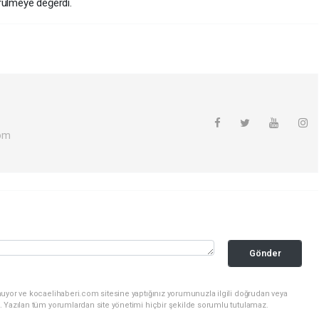
rülmeye değerdi.
com
Gönder
nuyor ve kocaelihaberi.com sitesine yaptığınız yorumunuzla ilgili doğrudan veya
. Yazılan tüm yorumlardan site yönetimi hiçbir şekilde sorumlu tutulamaz.