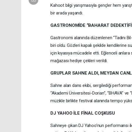
Kahoot bilgi yarışmasıyla gençler hem yarışt
bir arada yaşandı.
GASTRONOMİDE “BAHARAT DEDEKTİFİ
Gastronomi alanında düzenlenen “Tadını Bil- B
biri oldu. Gözleri kapalı şekilde kendilerine
için kıyasıya mücadele etti. Eğlenceli anlar
mağazası hediye çekleri verildi.
GRUPLAR SAHNE ALDI, MEYDAN CANL
Sahne alan dans ekibi, sergilediği performa
“Akademi Üniversitesi-Dorian”, “BHAVA” ve “P
müzikle birlikte festival alanında tempo yükse
DJ YAHOO İLE FİNAL COŞKUSU
Sahneye çıkan DJ Yahoo’nun performansı ile 