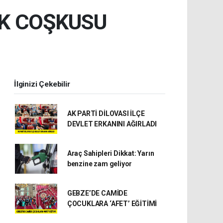
İK COŞKUSU
İlginizi Çekebilir
AK PARTİ DİLOVASI İLÇE
DEVLET ERKANINI AĞIRLADI
Araç Sahipleri Dikkat: Yarın
benzine zam geliyor
GEBZE’DE CAMİDE
ÇOCUKLARA ‘AFET’ EĞİTİMİ