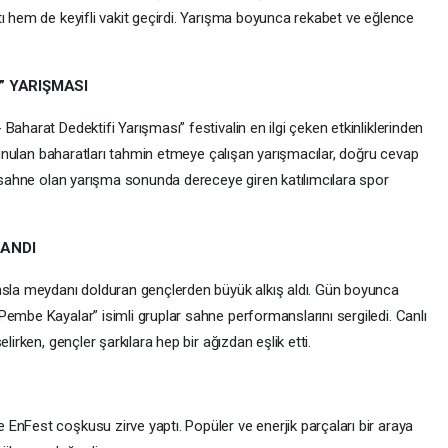
ı hem de keyifli vakit geçirdi. Yarışma boyunca rekabet ve eğlence
” YARIŞMASI
aharat Dedektifi Yarışması” festivalin en ilgi çeken etkinliklerinden
 sunulan baharatları tahmin etmeye çalışan yarışmacılar, doğru cevap
a sahne olan yarışma sonunda dereceye giren katılımcılara spor
ANDI
nsla meydanı dolduran gençlerden büyük alkış aldı. Gün boyunca
embe Kayalar” isimli gruplar sahne performanslarını sergiledi. Canlı
lirken, gençler şarkılara hep bir ağızdan eşlik etti.
EnFest coşkusu zirve yaptı. Popüler ve enerjik parçaları bir araya