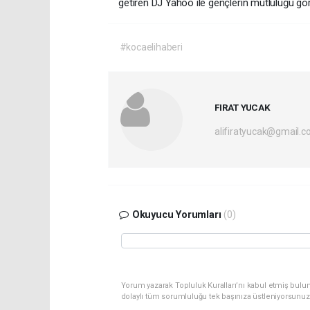
getiren DJ Yahoo ile gençlerin mutluluğu gö
#kocaelihaberi
FIRAT YUCAK
alifiratyucak@gmail.
Okuyucu Yorumları
(0)
Yorum yazarak Topluluk Kuralları’nı kabul etmiş bulu
dolaylı tüm sorumluluğu tek başınıza üstleniyorsunuz