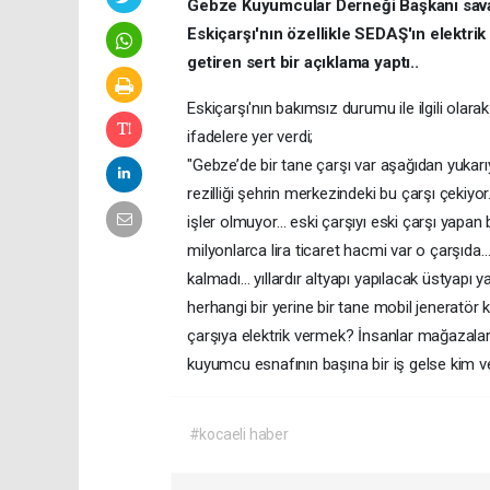
Gebze Kuyumcular Derneği Başkanı savaş
Eskiçarşı'nın özellikle SEDAŞ'ın elektrik
getiren sert bir açıklama yaptı..
Eskiçarşı'nın bakımsız durumu ile ilgili ola
ifadelere yer verdi;
"Gebze’de bir tane çarşı var aşağıdan yukar
rezilliği şehrin merkezindeki bu çarşı çeki
işler olmuyor… eski çarşıyı eski çarşı yapa
milyonlarca lira ticaret hacmi var o çarşı
kalmadı… yıllardır altyapı yapılacak üstyapı
herhangi bir yerine bir tane mobil jeneratör 
çarşıya elektrik vermek? İnsanlar mağazalar
kuyumcu esnafının başına bir iş gelse kim 
#kocaeli haber