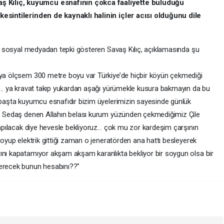
 Kılıç, kuyumcu esnafının çokca faaliyette buluduğu
 kesintilerinden de kaynaklı halinin içler acısı olduğunu dile
rak sosyal medyadan tepki gösteren Savaş Kılıç, açıklamasında şu
ıya ölçsem 300 metre boyu var Türkiye’de hiçbir köyün çekmediği
yor… ya kravat takıp yukardan aşağı yürümekle kusura bakmayın da bu
n başta kuyumcu esnafıdır bizim üyelerimizin sayesinde günlük
da… Sedaş denen Allahın belası kurum yüzünden çekmediğimiz Çile
 yapılacak diye hevesle bekliyoruz… çok mu zor kardeşim çarşının
koyup elektrik gittiği zaman o jeneratörden ana hattı besleyerek
ını kapatamıyor akşam akşam karanlıkta bekliyor bir soygun olsa bir
verecek bunun hesabını??"