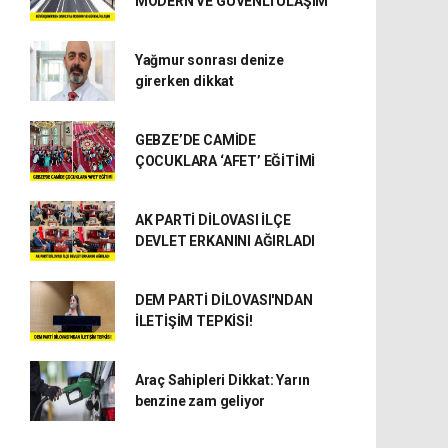
MODERN VE GÜVENLİ ULAŞIM
Yağmur sonrası denize
girerken dikkat
GEBZE’DE CAMİDE
ÇOCUKLARA ‘AFET’ EĞİTİMİ
AK PARTİ DİLOVASI İLÇE
DEVLET ERKANINI AĞIRLADI
DEM PARTİ DİLOVASI'NDAN
İLETİŞİM TEPKİSİ!
Araç Sahipleri Dikkat: Yarın
benzine zam geliyor