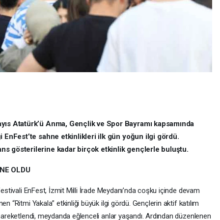
ayıs Atatürk’ü Anma, Gençlik ve Spor Bayramı kapsamında
 EnFest’te sahne etkinlikleri ilk gün yoğun ilgi gördü.
s gösterilerine kadar birçok etkinlik gençlerle buluştu.
HNE OLDU
 festivali EnFest, İzmit Milli İrade Meydanı’nda coşku içinde devam
n “Ritmi Yakala” etkinliği büyük ilgi gördü. Gençlerin aktif katılım
e hareketlendi, meydanda eğlenceli anlar yaşandı. Ardından düzenlenen