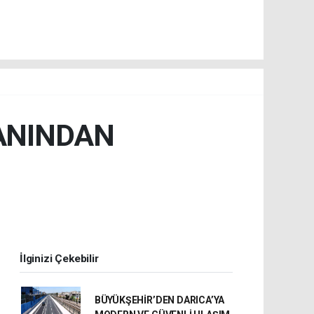
ANINDAN
İlginizi Çekebilir
BÜYÜKŞEHİR’DEN DARICA’YA