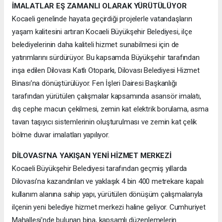
İMALATLAR EŞ ZAMANLI OLARAK YÜRÜTÜLÜYOR
Kocaeli genelinde hayata geçirdiği projelerle vatandaşların
yaşam kalitesini artıran Kocaeli Büyükşehir Belediyesi, ilçe
belediyelerinin daha kaliteli hizmet sunabilmesi için de
yatırımlarını sürdürüyor. Bu kapsamda Büyükşehir tarafından
inşa edilen Dilovası Katlı Otoparkı, Dilovası Belediyesi Hizmet
Binası’na dönüştürülüyor. Fen İşleri Dairesi Başkanlığı
tarafından yürütülen çalışmalar kapsamında asansör imalatı,
dış cephe macun çekilmesi, zemin kat elektrik borulama, asma
tavan taşıyıcı sistemlerinin oluşturulması ve zemin kat çelik
bölme duvar imalatları yapılıyor.
DİLOVASI’NA YAKIŞAN YENİ HİZMET MERKEZİ
Kocaeli Büyükşehir Belediyesi tarafından geçmiş yıllarda
Dilovası’na kazandırılan ve yaklaşık 4 bin 400 metrekare kapalı
kullanım alanına sahip yapı, yürütülen dönüşüm çalışmalarıyla
ilçenin yeni belediye hizmet merkezi haline geliyor. Cumhuriyet
Mahallesi’nde bulunan bina, kapsamlı düzenlemelerin