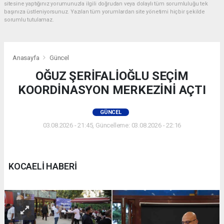
sitesine yaptığınız yorumunuzla ilgili doğrudan veya dolaylı tüm sorumluluğu tek
başınıza üstleniyorsunuz. Yazılan tüm yorumlardan site yönetimi hiçbir şekilde
sorumlu tutulamaz.
Anasayfa
Güncel
OĞUZ ŞERİFALİOĞLU SEÇİM
KOORDİNASYON MERKEZİNİ AÇTI
GÜNCEL
03.08.2026 - 21:45, Güncelleme: 03.08.2026 - 22:16
KOCAELİ HABERİ