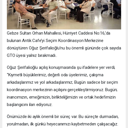
Gebze Sultan Orhan Mahallesi, Hürriyet Caddesi No:16,’da
bulunan Antik Cafe’yi Seçim Koordinasyon Merkezine
dönüştüren Oğuz Şerifalioğlu’nu bu önemli gününde çok sayıda
GTO üyesi yalnız bırakmadı..
Oğuz Şerifalioğlu açılış konuşmasında şu ifadelere yer verdi;
“Kıymetli büyüklerimiz, değerli oda üyelerimiz, çalışma
arkadaşlarımız ve yol arkadaşlarımız; Bugün sadece bir seçim
koordinasyon merkezinin açılışını gerçekleştirmiyoruz. Bugün;
inancımızın, emeğimizin, birlikteliğimizin ve ortak hedefimizin
başlangıcını ilan ediyoruz.
Önümüzde iki aylık önemli bir süreç var. Bu süreçte durmadan,
yorulmadan, ilk günkü heyecanımızı kaybetmeden çalışacağız.