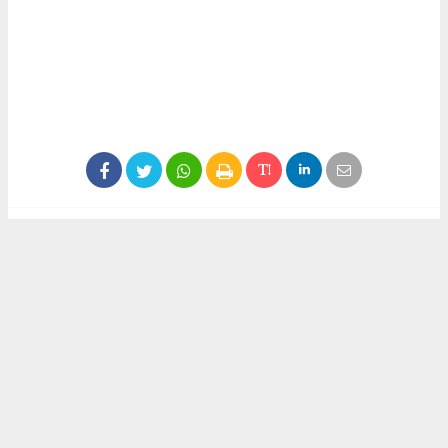
#kocaeli haber
Okuyucu Yorumları
(0)
Gönder
Yorum yazarak Topluluk Kuralları’nı kabul etmiş bulunuyor ve kocaelihaberi.com
sitesine yaptığınız yorumunuzla ilgili doğrudan veya dolaylı tüm sorumluluğu tek
başınıza üstleniyorsunuz. Yazılan tüm yorumlardan site yönetimi hiçbir şekilde