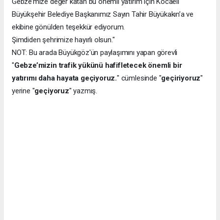
Gebze’mize değer katan bu önemli yatırım için Kocaeli
Büyükşehir Belediye Başkanımız Sayın Tahir Büyükakın’a ve
ekibine gönülden teşekkür ediyorum.
Şimdiden şehrimize hayırlı olsun."
NOT: Bu arada Büyükgöz'ün paylaşımını yapan görevli
"
Gebze’mizin trafik yükünü hafifletecek önemli bir
yatırımı daha hayata geçiyoruz.
" cümlesinde "
geçiriyoruz
"
yerine "
geçiyoruz
" yazmış.