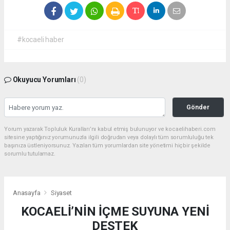
#kocaeli haber
Okuyucu Yorumları
(0)
Gönder
Yorum yazarak Topluluk Kuralları’nı kabul etmiş bulunuyor ve kocaelihaberi.com
sitesine yaptığınız yorumunuzla ilgili doğrudan veya dolaylı tüm sorumluluğu tek
başınıza üstleniyorsunuz. Yazılan tüm yorumlardan site yönetimi hiçbir şekilde
sorumlu tutulamaz.
Anasayfa
Siyaset
KOCAELİ’NİN İÇME SUYUNA YENİ
DESTEK