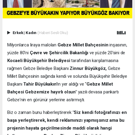
Erkek
|
Kadın
(Haberi Sesli Oku)
Milyonlarca liraya malolan
Gebze Millet Bahçesinin
inşasının,
yüzde 80'ni
Çevre ve Şehircilik Bakanlığı
ve yüzde 20'sini de
Kocaeli Büyükşehir Belediyesi
tarafından karşılamasına
rağmen Gebze Belediye Başkanı
Zinnur Büyükgöz,
Gebze
Millet Bahçesinin sağında kendi ve solunda Büyükşehir Belediye
Başkanı
Tahir Büyükakın'
ın yer aldığı ve "
Gebze Millet
Bahçesi Gebzemize hayırlı olsun"
yazılı devasa pankartı
Gebze'nin en görünür yerlerine astırmıştı.
Biz o zaman bunu haberleştirerek
"Siz kendi fotoğrafınızı en
başa yerleştirerek, kendi reklamınızı yapmışsınız ama bu
projenin hayata geçirilmesinde maddi olarak hangi