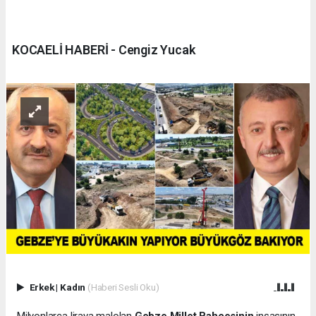
KOCAELİ HABERİ - Cengiz Yucak
Erkek
|
Kadın
(Haberi Sesli Oku)
Milyonlarca liraya malolan
Gebze Millet Bahçesinin
inşasının,