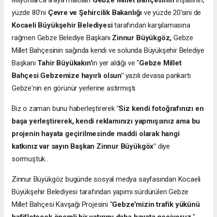
yüzde 80'ni
Çevre ve Şehircilik Bakanlığı
ve yüzde 20'sini de
Kocaeli Büyükşehir Belediyesi
tarafından karşılamasına
rağmen Gebze Belediye Başkanı
Zinnur Büyükgöz,
Gebze
Millet Bahçesinin sağında kendi ve solunda Büyükşehir Belediye
Başkanı
Tahir Büyükakın'
ın yer aldığı ve "
Gebze Millet
Bahçesi Gebzemize hayırlı olsun"
yazılı devasa pankartı
Gebze'nin en görünür yerlerine astırmıştı.
Biz o zaman bunu haberleştirerek
"Siz kendi fotoğrafınızı en
başa yerleştirerek, kendi reklamınızı yapmışsınız ama bu
projenin hayata geçirilmesinde maddi olarak hangi
katkınız var sayın Başkan Zinnur Büyükgöx"
diye
sormuştuk..
Zinnur Büyükgöz bugünde sosyal medya sayfasından Kocaeli
Büyükşehir Belediyesi tarafından yapımı sürdürülen Gebze
Millet Bahçesi Kavşağı Projesini "
Gebze’mizin trafik yükünü
hafifletecek önemli bir yatırımı daha hayata geçiyoruz.
"