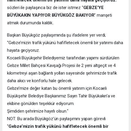
sözleri ile paylaşınca biz de ister istmez "
GEBZE’YE
BÜYÜKAKIN YAPIYOR BÜYÜKGÖZ BAKIYOR
" manşeti
atmak durumunda kaldık..
Başkan Büyükgöz paylaşımında şu ifadelere yer verdi;
"Gebze’mizin trafik yükünü hafifletecek önemli bir yatırımı daha
hayata geçiyoruz.
Kocaeli Büyükşehir Belediyemiz tarafından yapımı sürdürülen
Gebze Millet Bahçesi Kavşağı Projesi ile 2 yeni altgeçit ve 4
kilometreyi aşan bağlantı yolları sayesinde şehrimizde trafik
daha akıcı ve konforlu hale gelecek.
Gebze’mize değer katan bu önemli yatırım için Kocaeli
Büyükşehir Belediye Başkanımız Sayın Tahir Büyükakın’a ve
ekibine gönülden teşekkür ediyorum.
Şimdiden şehrimize hayırlı olsun."
NOT: Bu arada Büyükgöz'ün paylaşımını yapan görevli
"
Gebze’mizin trafik yükünü hafifletecek önemli bir