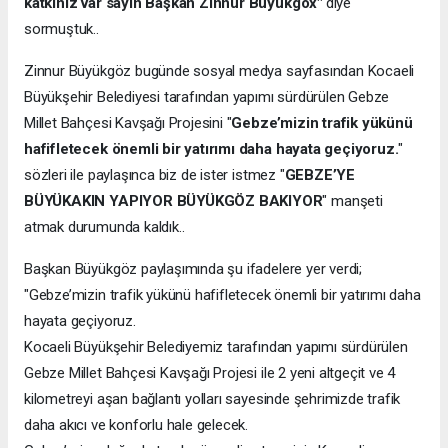
katkınız var sayın Başkan Zinnur Büyükgöx"
diye
sormuştuk..
Zinnur Büyükgöz bugünde sosyal medya sayfasından Kocaeli
Büyükşehir Belediyesi tarafından yapımı sürdürülen Gebze
Millet Bahçesi Kavşağı Projesini "
Gebze’mizin trafik yükünü
hafifletecek önemli bir yatırımı daha hayata geçiyoruz.
"
sözleri ile paylaşınca biz de ister istmez "
GEBZE’YE
BÜYÜKAKIN YAPIYOR BÜYÜKGÖZ BAKIYOR
" manşeti
atmak durumunda kaldık..
Başkan Büyükgöz paylaşımında şu ifadelere yer verdi;
"Gebze’mizin trafik yükünü hafifletecek önemli bir yatırımı daha
hayata geçiyoruz.
Kocaeli Büyükşehir Belediyemiz tarafından yapımı sürdürülen
Gebze Millet Bahçesi Kavşağı Projesi ile 2 yeni altgeçit ve 4
kilometreyi aşan bağlantı yolları sayesinde şehrimizde trafik
daha akıcı ve konforlu hale gelecek.