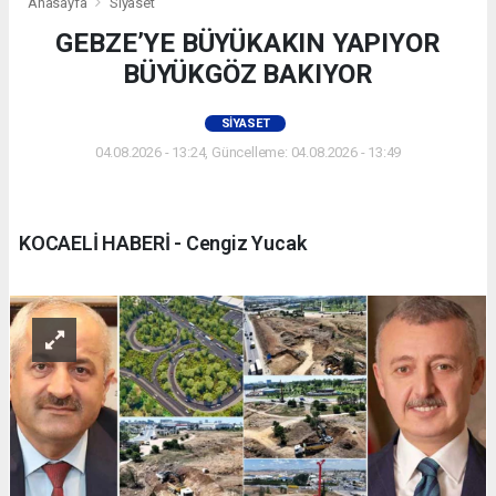
Anasayfa
Siyaset
GEBZE’YE BÜYÜKAKIN YAPIYOR
BÜYÜKGÖZ BAKIYOR
SIYASET
04.08.2026 - 13:24, Güncelleme: 04.08.2026 - 13:49
KOCAELİ HABERİ - Cengiz Yucak