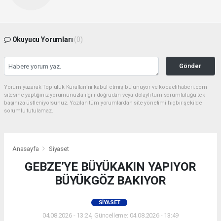
Okuyucu Yorumları
(0)
Gönder
Yorum yazarak Topluluk Kuralları’nı kabul etmiş bulunuyor ve kocaelihaberi.com
sitesine yaptığınız yorumunuzla ilgili doğrudan veya dolaylı tüm sorumluluğu tek
başınıza üstleniyorsunuz. Yazılan tüm yorumlardan site yönetimi hiçbir şekilde
sorumlu tutulamaz.
Anasayfa
Siyaset
GEBZE’YE BÜYÜKAKIN YAPIYOR
BÜYÜKGÖZ BAKIYOR
SIYASET
04.08.2026 - 13:24, Güncelleme: 04.08.2026 - 13:49