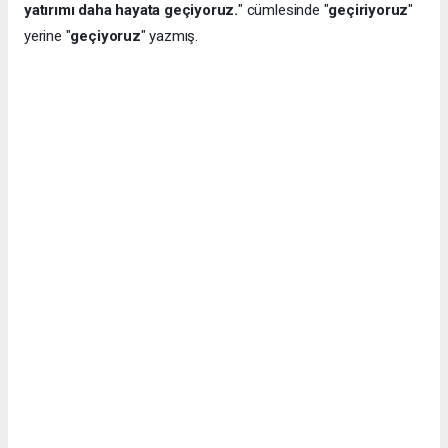
yatırımı daha hayata geçiyoruz.
" cümlesinde "
geçiriyoruz
"
yerine "
geçiyoruz
" yazmış.