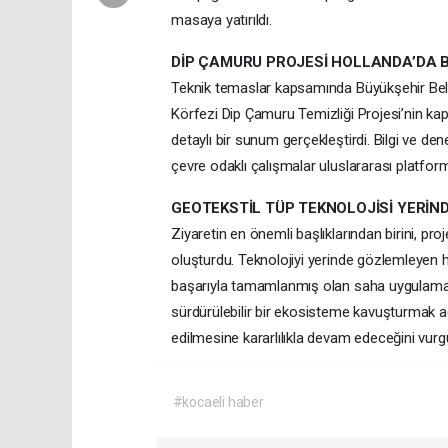
masaya yatırıldı.
DİP ÇAMURU PROJESİ HOLLANDA’DA B
Teknik temaslar kapsamında Büyükşehir Bele
Körfezi Dip Çamuru Temizliği Projesi’nin kap
detaylı bir sunum gerçekleştirdi. Bilgi ve d
çevre odaklı çalışmalar uluslararası platfor
GEOTEKSTİL TÜP TEKNOLOJİSİ YERİND
Ziyaretin en önemli başlıklarından birini, pro
oluşturdu. Teknolojiyi yerinde gözlemleyen h
başarıyla tamamlanmış olan saha uygulamaları
sürdürülebilir bir ekosisteme kavuşturmak a
edilmesine kararlılıkla devam edeceğini vurgu
#kocaeli haber