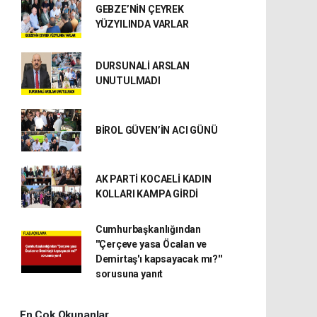
GEBZE’NİN ÇEYREK
YÜZYILINDA VARLAR
DURSUNALİ ARSLAN
UNUTULMADI
BİROL GÜVEN’İN ACI GÜNÜ
AK PARTİ KOCAELİ KADIN
KOLLARI KAMPA GİRDİ
Cumhurbaşkanlığından
''Çerçeve yasa Öcalan ve
Demirtaş'ı kapsayacak mı?''
sorusuna yanıt
En Çok Okunanlar