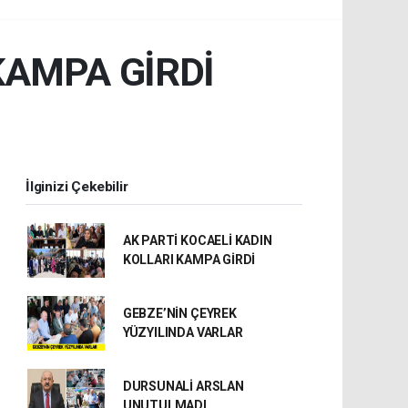
KAMPA GİRDİ
İlginizi Çekebilir
AK PARTİ KOCAELİ KADIN
KOLLARI KAMPA GİRDİ
GEBZE’NİN ÇEYREK
YÜZYILINDA VARLAR
DURSUNALİ ARSLAN
UNUTULMADI