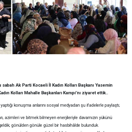
u sabah Ak Parti Kocaeli İl Kadın Kolları Başkanı Yasemin
dın Kolları Mahalle Başkanları Kampı"nı ziyaret ettik..
ak yaptığı konuşma anlarını sosyal medyadan şu ifadelerle paylaştı;
rı, azimleri ve bitmek bilmeyen enerjileriyle davamızın yükünü
geldik; gönülden gönüle güzel bir hasbihâlde bulunduk.