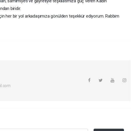
n; samimiyeti ve gayretiyle teşkilatımıza güç veren Kadın
dan biridir.
ı için her bir yol arkadaşımıza gönülden teşekkür ediyorum. Rabbim
il.com