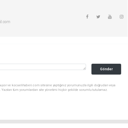
il.com
Gönder
nuyor ve kocaelihaberi.com sitesine yaptığınız yorumunuzla ilgili doğrudan veya
. Yazılan tüm yorumlardan site yönetimi hiçbir şekilde sorumlu tutulamaz.