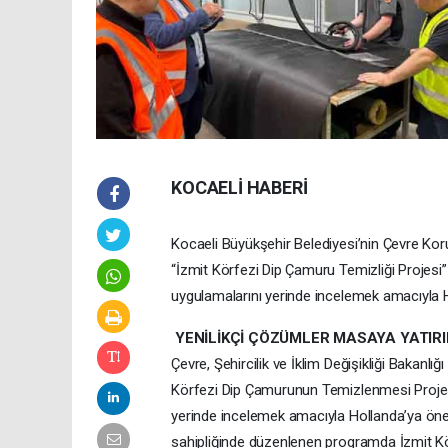
KOCAELİ HABERİ
Kocaeli Büyükşehir Belediyesi’nin Çevre Koru
“İzmit Körfezi Dip Çamuru Temizliği Projesi” k
uygulamalarını yerinde incelemek amacıyla 
YENİLİKÇİ ÇÖZÜMLER MASAYA YATIRI
Çevre, Şehircilik ve İklim Değişikliği Bakanlı
Körfezi Dip Çamurunun Temizlenmesi Projesi” 
yerinde incelemek amacıyla Hollanda’ya öneml
sahipliğinde düzenlenen programda İzmit Kör