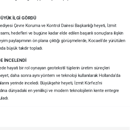
ÜYÜK İLGİ GÖRDÜ
diyesi Çevre Koruma ve Kontrol Dairesi Başkanlığı heyeti, İzmit
samı, hedefleri ve bugüne kadar elde edilen başarılı sonuçlara ilişkin
eneyim paylaşımının ön plana çıktığı görüşmelerde, Kocaeli’de yürütülen
mda büyük takdir topladı.
E İNCELENDİ
jede hayati bir rol oynayan geotekstil tüplerin üretim süreçleri
eyet, daha sonra aynı yöntem ve teknoloji kullanılarak Hollanda’da
nı yerinde inceledi. Büyükşehir heyeti, İzmit Körfezi’ni
dına dünyadaki en yenilikçi ve modern teknolojilerin kente entegre
ladı.