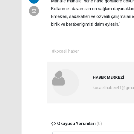
Mahalle mahalle, hane hane gönüllere dokuna
Kollarımız, davamızın en sağlam dayanakların
Emekleri, sadakatleri ve özverili çalışmalar
birlik ve beraberliğimizi daim eylesin."
#kocaeli haber
HABER MERKEZİ
kocaelihaberi41@gma
Okuyucu Yorumları
(0)