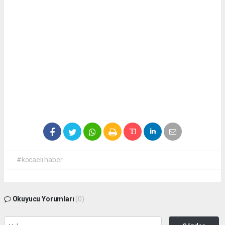
#kocaeli haber
Okuyucu Yorumları
(0)