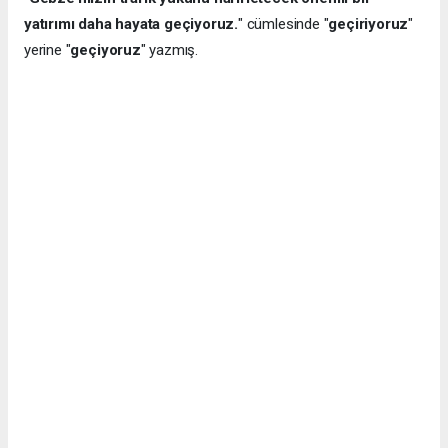
yatırımı daha hayata geçiyoruz.
" cümlesinde "
geçiriyoruz
"
yerine "
geçiyoruz
" yazmış.