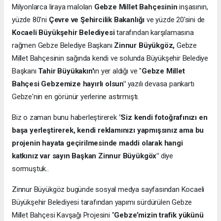
Milyonlarca liraya malolan
Gebze Millet Bahçesinin
inşasının,
yüzde 80'ni
Çevre ve Şehircilik Bakanlığı
ve yüzde 20'sini de
Kocaeli Büyükşehir Belediyesi
tarafından karşılamasına
rağmen Gebze Belediye Başkanı
Zinnur Büyükgöz,
Gebze
Millet Bahçesinin sağında kendi ve solunda Büyükşehir Belediye
Başkanı
Tahir Büyükakın'
ın yer aldığı ve "
Gebze Millet
Bahçesi Gebzemize hayırlı olsun"
yazılı devasa pankartı
Gebze'nin en görünür yerlerine astırmıştı.
Biz o zaman bunu haberleştirerek
"Siz kendi fotoğrafınızı en
başa yerleştirerek, kendi reklamınızı yapmışsınız ama bu
projenin hayata geçirilmesinde maddi olarak hangi
katkınız var sayın Başkan Zinnur Büyükgöx"
diye
sormuştuk..
Zinnur Büyükgöz bugünde sosyal medya sayfasından Kocaeli
Büyükşehir Belediyesi tarafından yapımı sürdürülen Gebze
Millet Bahçesi Kavşağı Projesini "
Gebze’mizin trafik yükünü