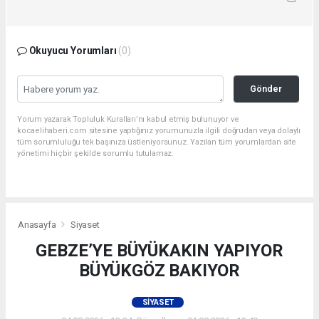
Okuyucu Yorumları
(0)
Gönder
Yorum yazarak Topluluk Kuralları’nı kabul etmiş bulunuyor ve
kocaelihaberi.com sitesine yaptığınız yorumunuzla ilgili doğrudan veya dolaylı
tüm sorumluluğu tek başınıza üstleniyorsunuz. Yazılan tüm yorumlardan site
yönetimi hiçbir şekilde sorumlu tutulamaz.
Anasayfa
Siyaset
GEBZE’YE BÜYÜKAKIN YAPIYOR
BÜYÜKGÖZ BAKIYOR
SIYASET