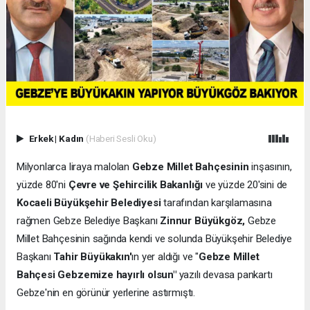
Erkek
|
Kadın
(Haberi Sesli Oku)
Milyonlarca liraya malolan
Gebze Millet Bahçesinin
inşasının,
yüzde 80'ni
Çevre ve Şehircilik Bakanlığı
ve yüzde 20'sini de
Kocaeli Büyükşehir Belediyesi
tarafından karşılamasına
rağmen Gebze Belediye Başkanı
Zinnur Büyükgöz,
Gebze
Millet Bahçesinin sağında kendi ve solunda Büyükşehir Belediye
Başkanı
Tahir Büyükakın'
ın yer aldığı ve "
Gebze Millet
Bahçesi Gebzemize hayırlı olsun"
yazılı devasa pankartı
Gebze'nin en görünür yerlerine astırmıştı.