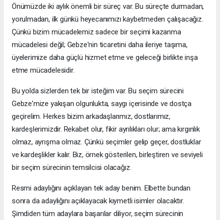
Önümüzde iki aylık önemli bir süreç var. Bu süreçte durmadan,
yorulmadan, ilk günkü heyecanımızı kaybetmeden çalışacağız.
Çünkü bizim mücadelemiz sadece bir seçimi kazanma
mücadelesi değil; Gebze'nin ticaretini daha ileriye taşıma,
üyelerimize daha güçlü hizmet etme ve geleceği birlikte inşa
etme mücadelesidir.
Bu yolda sizlerden tek bir isteğim var. Bu seçim sürecini
Gebze'mize yakışan olgunlukta, saygı içerisinde ve dostça
geçirelim. Herkes bizim arkadaşlarımız, dostlarımız,
kardeşlerimizdir. Rekabet olur, fikir ayrılıkları olur; ama kırgınlık
olmaz, ayrışma olmaz. Çünkü seçimler gelip geçer, dostluklar
ve kardeşlikler kalır. Biz, örnek gösterilen, birleştiren ve seviyeli
bir seçim sürecinin temsilcisi olacağız.
Resmi adaylığını açıklayan tek aday benim. Elbette bundan
sonra da adaylığını açıklayacak kıymetli isimler olacaktır.
Şimdiden tüm adaylara başarılar diliyor, seçim sürecinin