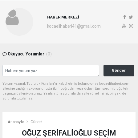
HABER MERKEZİ
kocaelihaberi41@gmail.com
Okuyucu Yorumları
(0)
Gönder
Yorum yazarak Topluluk Kuralları’nı kabul etmiş bulunuyor ve kocaelihaberi.com
sitesine yaptığınız yorumunuzla ilgili doğrudan veya dolaylı tüm sorumluluğu tek
başınıza üstleniyorsunuz. Yazılan tüm yorumlardan site yönetimi hiçbir şekilde
sorumlu tutulamaz.
Anasayfa
Güncel
OĞUZ ŞERİFALİOĞLU SEÇİM