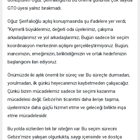
dönüştüren Oğuz Şerifalioğlu’nu bu önemli gününde çok sayıda
GTO üyesi yalnız bırakmadı..
Oğuz Şerifalioğlu açılış konuşmasında şu ifadelere yer verdi;
“Kıymetli büyüklerimiz, değerli oda üyelerimiz, çalışma
arkadaşlarımız ve yol arkadaşlarımız; Bugün sadece bir seçim
koordinasyon merkezinin açılışını gerçekleştirmiyoruz. Bugün;
inancımızın, emeğimizin, birlikteliğimizin ve ortak hedefimizin
başlangıcını ilan ediyoruz.
Önümüzde iki aylık önemli bir süreç var. Bu süreçte durmadan,
yorulmadan, ilk günkü heyecanımızı kaybetmeden çalışacağız.
Çünkü bizim mücadelemiz sadece bir seçimi kazanma
mücadelesi değil; Gebze'nin ticaretini daha ileriye taşıma,
üyelerimize daha güçlü hizmet etme ve geleceği birlikte inşa
etme mücadelesidir.
Bu yolda sizlerden tek bir isteğim var. Bu seçim sürecini
Gebze'mize yakışan olgunlukta, saygı içerisinde ve dostça