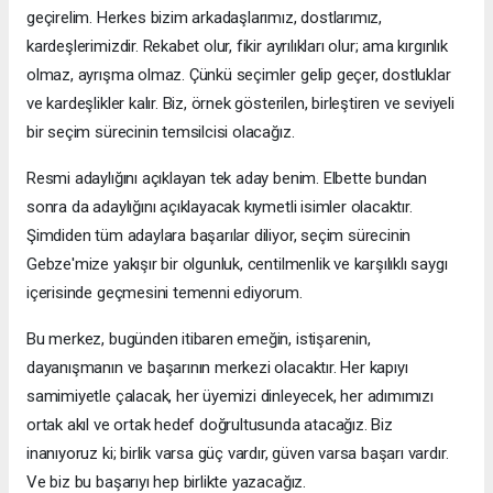
geçirelim. Herkes bizim arkadaşlarımız, dostlarımız,
kardeşlerimizdir. Rekabet olur, fikir ayrılıkları olur; ama kırgınlık
olmaz, ayrışma olmaz. Çünkü seçimler gelip geçer, dostluklar
ve kardeşlikler kalır. Biz, örnek gösterilen, birleştiren ve seviyeli
bir seçim sürecinin temsilcisi olacağız.
Resmi adaylığını açıklayan tek aday benim. Elbette bundan
sonra da adaylığını açıklayacak kıymetli isimler olacaktır.
Şimdiden tüm adaylara başarılar diliyor, seçim sürecinin
Gebze'mize yakışır bir olgunluk, centilmenlik ve karşılıklı saygı
içerisinde geçmesini temenni ediyorum.
Bu merkez, bugünden itibaren emeğin, istişarenin,
dayanışmanın ve başarının merkezi olacaktır. Her kapıyı
samimiyetle çalacak, her üyemizi dinleyecek, her adımımızı
ortak akıl ve ortak hedef doğrultusunda atacağız. Biz
inanıyoruz ki; birlik varsa güç vardır, güven varsa başarı vardır.
Ve biz bu başarıyı hep birlikte yazacağız.