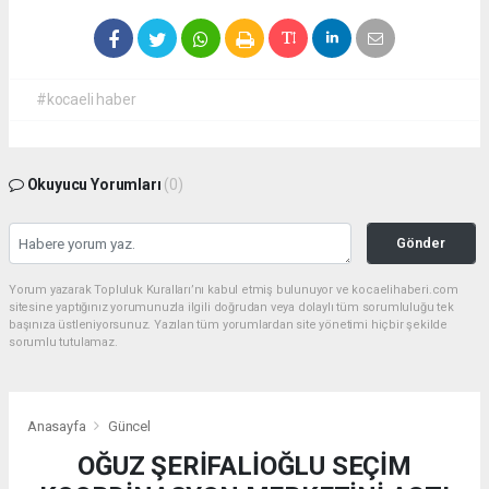
#kocaeli haber
Okuyucu Yorumları
(0)
Gönder
Yorum yazarak Topluluk Kuralları’nı kabul etmiş bulunuyor ve kocaelihaberi.com
sitesine yaptığınız yorumunuzla ilgili doğrudan veya dolaylı tüm sorumluluğu tek
başınıza üstleniyorsunuz. Yazılan tüm yorumlardan site yönetimi hiçbir şekilde
sorumlu tutulamaz.
Anasayfa
Güncel
OĞUZ ŞERİFALİOĞLU SEÇİM