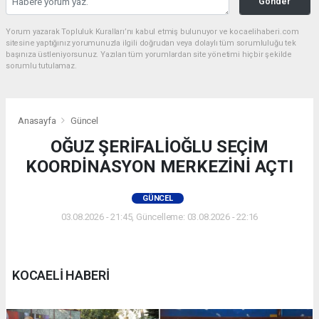
Gönder
Yorum yazarak Topluluk Kuralları’nı kabul etmiş bulunuyor ve kocaelihaberi.com
sitesine yaptığınız yorumunuzla ilgili doğrudan veya dolaylı tüm sorumluluğu tek
başınıza üstleniyorsunuz. Yazılan tüm yorumlardan site yönetimi hiçbir şekilde
sorumlu tutulamaz.
Anasayfa
Güncel
OĞUZ ŞERİFALİOĞLU SEÇİM
KOORDİNASYON MERKEZİNİ AÇTI
GÜNCEL
03.08.2026 - 21:45, Güncelleme: 03.08.2026 - 22:16
KOCAELİ HABERİ