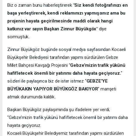
Biz o zaman bunu haberleştirerek
"Siz kendi fotoğrafınızı en
başa yerleştirerek, kendi reklamınızı yapmışsınız ama bu
projenin hayata geçirilmesinde maddi olarak hangi
katkınız var sayın Başkan Zinnur Büyükgöx"
diye
sormuştuk..
Zinnur Büyükgöz bugünde sosyal medya sayfasından Kocaeli
Büyükşehir Belediyesi tarafından yapımı sürdürülen Gebze
Millet Bahçesi Kavşağı Projesini "
Gebze’mizin trafik yükünü
hafifletecek önemli bir yatırımı daha hayata geçiyoruz.
"
sözleri ile paylaşınca biz de ister istmez "
GEBZE’YE
BÜYÜKAKIN YAPIYOR BÜYÜKGÖZ BAKIYOR
" manşeti
atmak durumunda kaldık..
Başkan Büyükgöz paylaşımında şu ifadelere yer verdi;
"Gebze’mizin trafik yükünü hafifletecek önemli bir yatırımı daha
hayata geçiyoruz.
Kocaeli Büyükşehir Belediyemiz tarafından yapımı sürdürülen