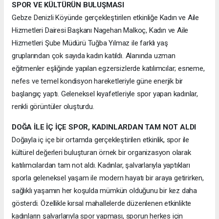
SPOR VE KÜLTÜRÜN BULUŞMASI
Gebze Denizli Köyünde gerçekleştirilen etkinliğe Kadın ve Aile
Hizmetleri Dairesi Başkanı Nagehan Malkoç, Kadın ve Aile
Hizmetleri Şube Müdürü Tuğba Yılmaz ile farklı yaş
gruplarından çok sayıda kadın katıldı. Alanında uzman
eğitmenler eşliğinde yapılan egzersizlerde katılımcılar; esneme,
nefes ve temel kondisyon hareketleriyle güne enerjik bir
başlangıç yaptı. Geleneksel kıyafetleriyle spor yapan kadınlar,
renkli görüntüler oluşturdu.
DOĞA İLE İÇ İÇE SPOR, KADINLARDAN TAM NOT ALDI
Doğayla iç içe bir ortamda gerçekleştirilen etkinlik, spor ile
kültürel değerleri buluşturan örnek bir organizasyon olarak
katılımcılardan tam not aldı. Kadınlar, şalvarlarıyla yaptıkları
sporla geleneksel yaşam ile modern hayatı bir araya getirirken,
sağlıklı yaşamın her koşulda mümkün olduğunu bir kez daha
gösterdi. Özellikle kırsal mahallelerde düzenlenen etkinlikte
kadınların şalvarlarıyla spor yapması, sporun herkes için