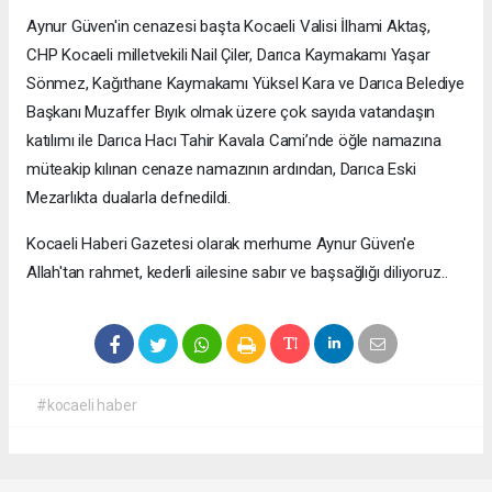
Aynur Güven'in cenazesi başta Kocaeli Valisi İlhami Aktaş,
CHP Kocaeli milletvekili Nail Çiler, Darıca Kaymakamı Yaşar
Sönmez, Kağıthane Kaymakamı Yüksel Kara ve Darıca Belediye
Başkanı Muzaffer Bıyık olmak üzere çok sayıda vatandaşın
katılımı ile Darıca Hacı Tahir Kavala Cami’nde öğle namazına
müteakip kılınan cenaze namazının ardından, Darıca Eski
Mezarlıkta dualarla defnedildi.
Kocaeli Haberi Gazetesi olarak merhume Aynur Güven'e
Allah'tan rahmet, kederli ailesine sabır ve başsağlığı diliyoruz..
#kocaeli haber