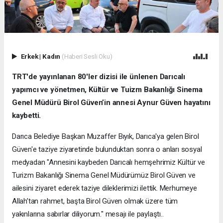
Erkek
|
Kadın
(Haberi Sesli Oku)
TRT'de yayınlanan 80'ler dizisi ile ünlenen Darıcalı
yapımcı ve yönetmen, Kültür ve Tuizm Bakanlığı Sinema
Genel Müdürü Birol Güven’in annesi Aynur Güven hayatını
kaybetti.
Darıca Belediye Başkan Muzaffer Bıyık, Darıca'ya gelen Birol
Güven'e taziye ziyaretinde bulunduktan sonra o anları sosyal
medyadan "Annesini kaybeden Darıcalı hemşehrimiz Kültür ve
Turizm Bakanlığı Sinema Genel Müdürümüz Birol Güven ve
ailesini ziyaret ederek taziye dileklerimizi ilettik. Merhumeye
Allah’tan rahmet, başta Birol Güven olmak üzere tüm
yakınlarına sabırlar diliyorum." mesajı ile paylaştı..