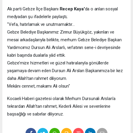
Ak parti Gebze İlçe Başkanı
Recep Kaya'
da o anları sosyal
medyadan şu ifadelerle paylaştı;
"Vefa, hatırlamak ve unutmamaktır…
Gebze Belediye Başkanımız Zinnur Büyükgöz, yakınları ve
mesai arkadaşlarıyla birlikte, merhum Gebze Belediye Başkan
Yardımcımız Dursun Ali Arslan’ı, vefatının sene-i devriyesinde
kabri başında dualarla yâd ettik.
Gebze’mize hizmetleri ve güzel hatıralarıyla gönüllerde
yaşamaya devam eden Dursun Ali Arslan Başkanımıza bir kez
daha Allah’tan rahmet diliyorum.
Mekânı cennet, makamı Ali olsun"
Kocaeli Haberi gazetesi olarak Merhum Dursunali Arslan'a
tekrardan Allah’tan rahmet, Kederli Ailesi ve sevenlerine
başsağlığı ve sabırlar diliyoruz.