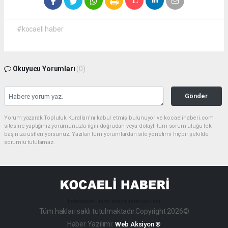
#kocaeli haber
Okuyucu Yorumları
(0)
Gönder
Yorum yazarak Topluluk Kuralları’nı kabul etmiş bulunuyor ve kocaelihaberi.com
sitesine yaptığınız yorumunuzla ilgili doğrudan veya dolaylı tüm sorumluluğu tek
başınıza üstleniyorsunuz. Yazılan tüm yorumlardan site yönetimi hiçbir şekilde
sorumlu tutulamaz.
haber paketi
haber scripti
haber yazılımı
Tüm hakları saklı tutulmaktadır.Copyright 2026©
Haber Yazılımı:
Web Aksiyon ®