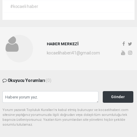
#kocaeli haber
HABER MERKEZİ
kocaelihaberi41@gmail.com
Okuyucu Yorumları
(0)
Gönder
Yorum yazarak Topluluk Kuralları’nı kabul etmiş bulunuyor ve kocaelihaberi.com
sitesine yaptığınız yorumunuzla ilgili doğrudan veya dolaylı tüm sorumluluğu tek
başınıza üstleniyorsunuz. Yazılan tüm yorumlardan site yönetimi hiçbir şekilde
sorumlu tutulamaz.