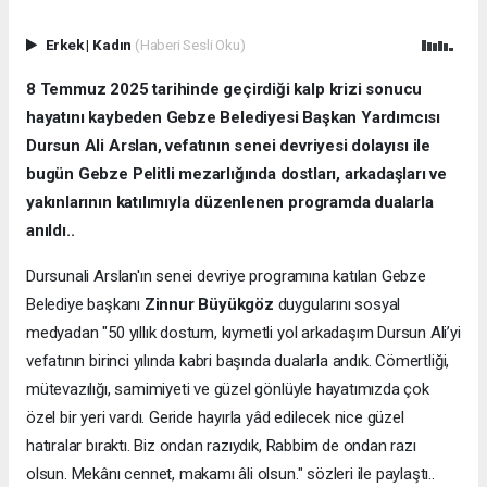
Erkek
|
Kadın
(Haberi Sesli Oku)
8 Temmuz 2025 tarihinde geçirdiği kalp krizi sonucu
hayatını kaybeden Gebze Belediyesi Başkan Yardımcısı
Dursun Ali Arslan, vefatının senei devriyesi dolayısı ile
bugün Gebze Pelitli mezarlığında dostları, arkadaşları ve
yakınlarının katılımıyla düzenlenen programda dualarla
anıldı..
Dursunali Arslan'ın senei devriye programına katılan Gebze
Belediye başkanı
Zinnur Büyükgöz
duygularını sosyal
medyadan "50 yıllık dostum, kıymetli yol arkadaşım Dursun Ali’yi
vefatının birinci yılında kabri başında dualarla andık. Cömertliği,
mütevazılığı, samimiyeti ve güzel gönlüyle hayatımızda çok
özel bir yeri vardı. Geride hayırla yâd edilecek nice güzel
hatıralar bıraktı. Biz ondan razıydık, Rabbim de ondan razı
olsun. Mekânı cennet, makamı âli olsun." sözleri ile paylaştı..