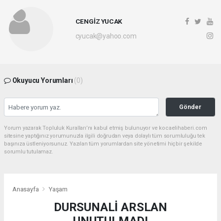
CENGİZ YUCAK
cyucak@yahoo.com
Okuyucu Yorumları
(0)
Gönder
Yorum yazarak Topluluk Kuralları’nı kabul etmiş bulunuyor ve kocaelihaberi.com
sitesine yaptığınız yorumunuzla ilgili doğrudan veya dolaylı tüm sorumluluğu tek
başınıza üstleniyorsunuz. Yazılan tüm yorumlardan site yönetimi hiçbir şekilde
sorumlu tutulamaz.
Anasayfa
Yaşam
DURSUNALİ ARSLAN