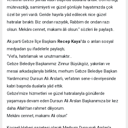
mütevazılığı, samimiyeti ve güzel gönlüyle hayatımızda çok
özel bir yeri vardı. Geride hayırla yâd edilecek nice güzel
hatıralar bıraktı. Biz ondan razıydık, Rabbim de ondan razı
olsun. Mekânı cennet, makamı âli olsun." sözleri ile paylaştı..
Ak parti Gebze İlçe Başkanı
Recep Kaya'
da o anları sosyal
medyadan şu ifadelerle paylaştı;
"Vefa, hatırlamak ve unutmamaktır…
Gebze Belediye Başkanımız Zinnur Büyükgöz, yakınları ve
mesai arkadaşlarıyla birlikte, merhum Gebze Belediye Başkan
Yardımcımız Dursun Ali Arslan’ı, vefatının sene-i devriyesinde
kabri başında dualarla yâd ettik.
Gebze’mize hizmetleri ve güzel hatıralarıyla gönüllerde
yaşamaya devam eden Dursun Ali Arslan Başkanımıza bir kez
daha Allah’tan rahmet diliyorum.
Mekânı cennet, makamı Ali olsun"
Kocaeli Haberi gazetesi olarak Merhum Dursunali Arslan'a