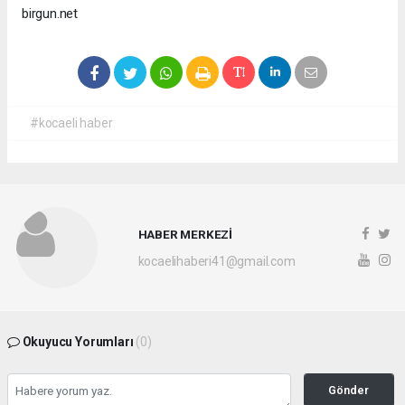
birgun.net
#kocaeli haber
HABER MERKEZİ
kocaelihaberi41@gmail.com
Okuyucu Yorumları
(0)
Gönder