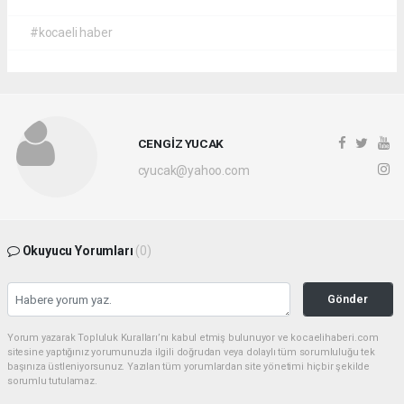
#kocaeli haber
CENGİZ YUCAK
cyucak@yahoo.com
Okuyucu Yorumları
(0)
Gönder
Yorum yazarak Topluluk Kuralları’nı kabul etmiş bulunuyor ve kocaelihaberi.com
sitesine yaptığınız yorumunuzla ilgili doğrudan veya dolaylı tüm sorumluluğu tek
başınıza üstleniyorsunuz. Yazılan tüm yorumlardan site yönetimi hiçbir şekilde
sorumlu tutulamaz.