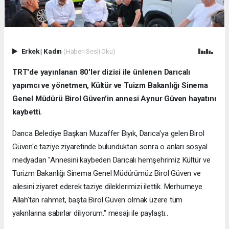
Erkek
|
Kadın
(Haberi Sesli Oku)
TRT'de yayınlanan 80'ler dizisi ile ünlenen Darıcalı
yapımcı ve yönetmen, Kültür ve Tuizm Bakanlığı Sinema
Genel Müdürü Birol Güven’in annesi Aynur Güven hayatını
kaybetti.
Darıca Belediye Başkan Muzaffer Bıyık, Darıca'ya gelen Birol
Güven'e taziye ziyaretinde bulunduktan sonra o anları sosyal
medyadan "Annesini kaybeden Darıcalı hemşehrimiz Kültür ve
Turizm Bakanlığı Sinema Genel Müdürümüz Birol Güven ve
ailesini ziyaret ederek taziye dileklerimizi ilettik. Merhumeye
Allah’tan rahmet, başta Birol Güven olmak üzere tüm
yakınlarına sabırlar diliyorum." mesajı ile paylaştı..