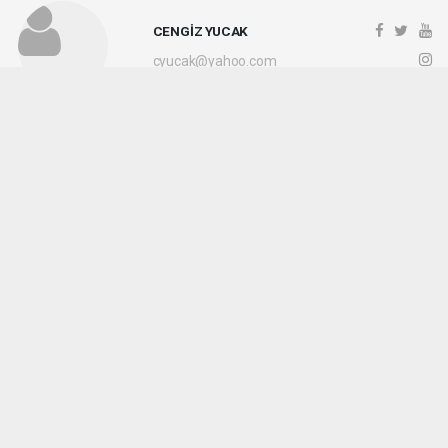
CENGİZ YUCAK
cyucak@yahoo.com
Okuyucu Yorumları
(0)
Gönder
Yorum yazarak Topluluk Kuralları’nı kabul etmiş bulunuyor ve kocaelihaberi.com
sitesine yaptığınız yorumunuzla ilgili doğrudan veya dolaylı tüm sorumluluğu tek
başınıza üstleniyorsunuz. Yazılan tüm yorumlardan site yönetimi hiçbir şekilde
sorumlu tutulamaz.
haber paketi
haber scripti
haber yazılımı
Tüm hakları saklı tutulmaktadır.Copyright 2026©