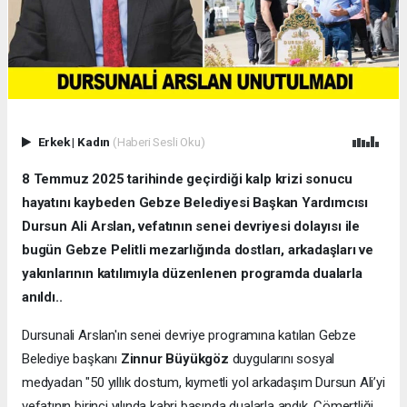
Erkek
|
Kadın
(Haberi Sesli Oku)
8 Temmuz 2025 tarihinde geçirdiği kalp krizi sonucu
hayatını kaybeden Gebze Belediyesi Başkan Yardımcısı
Dursun Ali Arslan, vefatının senei devriyesi dolayısı ile
bugün Gebze Pelitli mezarlığında dostları, arkadaşları ve
yakınlarının katılımıyla düzenlenen programda dualarla
anıldı..
Dursunali Arslan'ın senei devriye programına katılan Gebze
Belediye başkanı
Zinnur Büyükgöz
duygularını sosyal
medyadan "50 yıllık dostum, kıymetli yol arkadaşım Dursun Ali’yi
vefatının birinci yılında kabri başında dualarla andık. Cömertliği,