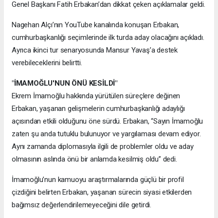
Genel Başkanı Fatih Erbakan’dan dikkat çeken açıklamalar geldi.
Nagehan Alçı’nın YouTube kanalında konuşan Erbakan,
cumhurbaşkanlığı seçimlerinde ilk turda aday olacağını açıkladı.
Ayrıca ikinci tur senaryosunda Mansur Yavaş’a destek
verebileceklerini belirtti.
"İMAMOĞLU'NUN ÖNÜ KESİLDİ"
Ekrem İmamoğlu hakkında yürütülen süreçlere değinen
Erbakan, yaşanan gelişmelerin cumhurbaşkanlığı adaylığı
açısından etkili olduğunu öne sürdü. Erbakan, “Sayın İmamoğlu
zaten şu anda tutuklu bulunuyor ve yargılaması devam ediyor.
Aynı zamanda diplomasıyla ilgili de problemler oldu ve aday
olmasının aslında önü bir anlamda kesilmiş oldu” dedi.
İmamoğlu’nun kamuoyu araştırmalarında güçlü bir profil
çizdiğini belirten Erbakan, yaşanan sürecin siyasi etkilerden
bağımsız değerlendirilemeyeceğini dile getirdi.