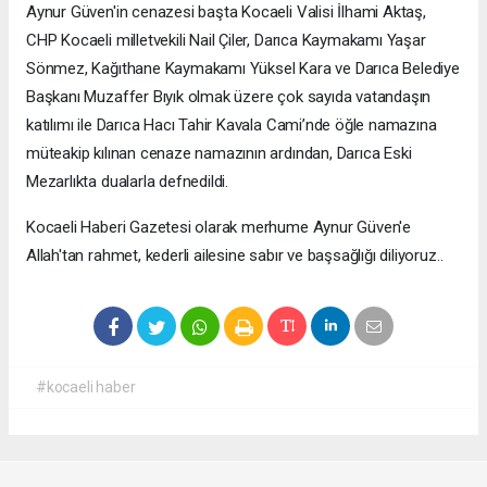
Aynur Güven'in cenazesi başta Kocaeli Valisi İlhami Aktaş,
CHP Kocaeli milletvekili Nail Çiler, Darıca Kaymakamı Yaşar
Sönmez, Kağıthane Kaymakamı Yüksel Kara ve Darıca Belediye
Başkanı Muzaffer Bıyık olmak üzere çok sayıda vatandaşın
katılımı ile Darıca Hacı Tahir Kavala Cami’nde öğle namazına
müteakip kılınan cenaze namazının ardından, Darıca Eski
Mezarlıkta dualarla defnedildi.
Kocaeli Haberi Gazetesi olarak merhume Aynur Güven'e
Allah'tan rahmet, kederli ailesine sabır ve başsağlığı diliyoruz..
#kocaeli haber