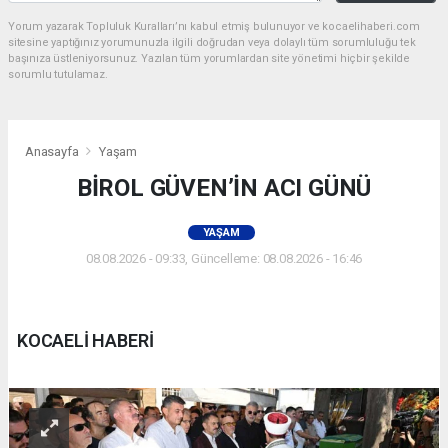
Yorum yazarak Topluluk Kuralları’nı kabul etmiş bulunuyor ve kocaelihaberi.com
sitesine yaptığınız yorumunuzla ilgili doğrudan veya dolaylı tüm sorumluluğu tek
başınıza üstleniyorsunuz. Yazılan tüm yorumlardan site yönetimi hiçbir şekilde
sorumlu tutulamaz.
Anasayfa
Yaşam
BİROL GÜVEN’İN ACI GÜNÜ
YAŞAM
08.08.2026 - 09:33, Güncelleme: 08.08.2026 - 16:46
KOCAELİ HABERİ