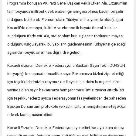
Programda konuşan AK Parti Genel Başkan Vekili Efkan Ala, Erzurum’un
tarih boyunca milli birlik ve beraberliğin simgesi olmuş kadim bir şehir
olduğunu belirterek, Erzurumluların Türkiye’nin her yerinde olduğu gibi
Kocaeli’de de sosyal, kültürel ve ekonomik hayata önemli katkılar
sunduğunu ifade etti. Ala, sivil toplum kuruluşlarının toplumun mayası
olduğunu vurgulayarak, bu yapıların güçlenmesinin Türkiye’nin geleceği
açısından büyük önem taşıdığını dile getirdi.
Kocaeli Erzurum Dernekler Federasyonu Başkanı Sayın Tekin DURSUN
ise yaptığı konuşmada öncelikle sayın Bakanımıza bizleri ziyaret ettiği
için teşekkürlerimizi sunuyoruz dedi ayrıca her daim hemşehrilerinin
yanında olan sayın bakanımıza hemşehrimize ilimizi ziyaret ettirdikleri
için teşekkür ederiz ayrıca Federasyonun faaliyetlerinden de bahseden
Başkan Dursun tüm protokole ve katılımcı tüm hemşehrilerine teşekkür
ederek konuşmasını bitirdi.
Kocaeli Erzurum Dernekler Federasyonu yönetimi ise ziyaretten dolayı
teşekkür ederek, federasyonun yürüttüğü sosyal, kültürel ve dayanışma