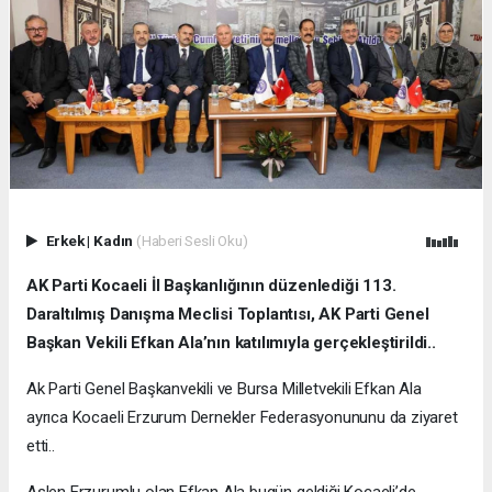
Erkek
|
Kadın
(Haberi Sesli Oku)
AK Parti Kocaeli İl Başkanlığının düzenlediği 113.
Daraltılmış Danışma Meclisi Toplantısı, AK Parti Genel
Başkan Vekili Efkan Ala’nın katılımıyla gerçekleştirildi..
Ak Parti Genel Başkanvekili ve Bursa Milletvekili Efkan Ala
ayrıca Kocaeli Erzurum Dernekler Federasyonununu da ziyaret
etti..
Aslen Erzurumlu olan Efkan Ala bugün geldiği Kocaeli’de