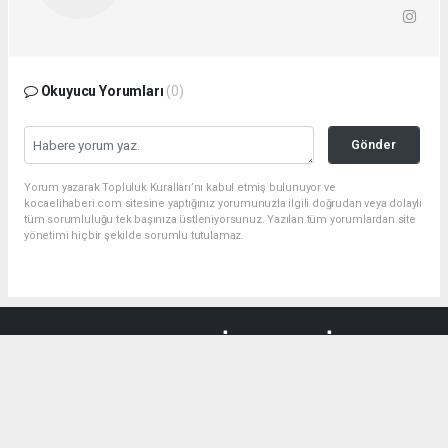
Okuyucu Yorumları
(0)
Gönder
Yorum yazarak Topluluk Kuralları’nı kabul etmiş bulunuyor ve
kocaelihaberi.com sitesine yaptığınız yorumunuzla ilgili doğrudan veya dolaylı
tüm sorumluluğu tek başınıza üstleniyorsunuz. Yazılan tüm yorumlardan site
yönetimi hiçbir şekilde sorumlu tutulamaz.
haber paketi
haber scripti
haber yazılımı
Tüm hakları saklı tutulmaktadır.Copyright 2026©
Haber Yazılımı:
Web Aksiyon ®