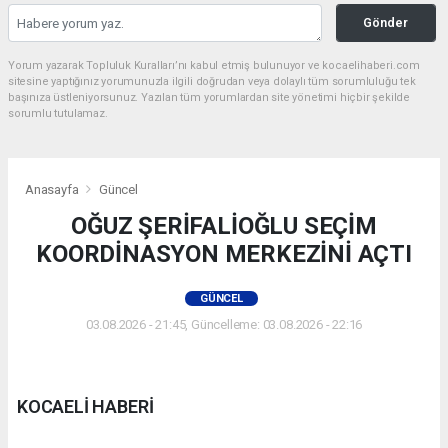
Gönder
Yorum yazarak Topluluk Kuralları’nı kabul etmiş bulunuyor ve kocaelihaberi.com
sitesine yaptığınız yorumunuzla ilgili doğrudan veya dolaylı tüm sorumluluğu tek
başınıza üstleniyorsunuz. Yazılan tüm yorumlardan site yönetimi hiçbir şekilde
sorumlu tutulamaz.
Anasayfa
Güncel
OĞUZ ŞERİFALİOĞLU SEÇİM
KOORDİNASYON MERKEZİNİ AÇTI
GÜNCEL
03.08.2026 - 21:45, Güncelleme: 03.08.2026 - 22:16
KOCAELİ HABERİ