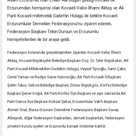
Erzurumdan hemşerisi olan Kocaeli Valisi İlhami Aktaş ve Ak
Parti Kocaeli milletvekili Sadettin Hülagü ile birlikte Kocaeli
Erzurumlular Dernekler Federasyonu’nu ziyaret ederek,
Federasyon Başkanı Tekin Dursun ve Erzurumlu
hemşehrilerileri ile bir araya geldi..
Federasyon binasında gerçekleştirilen ziyarete; Kocaeli Valisi İlhami
Aktaş, Kocaeli Büyükşehir Belediye Başkanı Doç. Dr. Tahir Büyükakın, AK
Parti Kocaeli Milletvekilleri Sadettin Hülagü, Veysel Tipioğlu, Sami Çakır,
Cemil Yaman ve Radiye Sezer Katırcıoğlu, AK Parti Kocaeli İl Başkanı
Şahin Talus, Gebze Belediye Başkanı Zinnur Büyükgöz, Körfez Belediye
Başkanı Şener Söğüt, AK Parti Körfez İlçe Başkanı ve aynı zamanda AK
Parti Darıca İlçe Başkanı Köksal Şakar, Erzurumlular Vakfı Başkanı
Ahmet Önal, Bursa Erzurum Dernekler Federasyonu Başkanı Savaş
Albayrak, diğer federasyon başkanları, dernek başkanları, federasyon
yönetim kurulu üyeleri ve Erzurumlu kanaat önderleri katıldı.