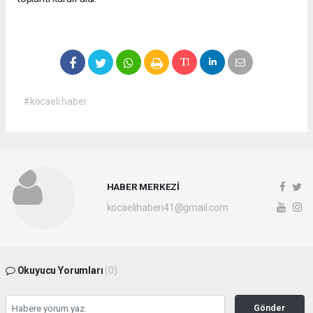
#kocaeli haber
HABER MERKEZİ
kocaelihaberi41@gmail.com
Okuyucu Yorumları
(0)
Gönder