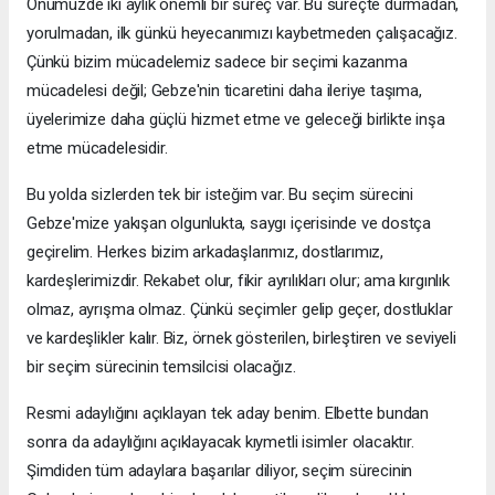
Önümüzde iki aylık önemli bir süreç var. Bu süreçte durmadan,
yorulmadan, ilk günkü heyecanımızı kaybetmeden çalışacağız.
Çünkü bizim mücadelemiz sadece bir seçimi kazanma
mücadelesi değil; Gebze'nin ticaretini daha ileriye taşıma,
üyelerimize daha güçlü hizmet etme ve geleceği birlikte inşa
etme mücadelesidir.
Bu yolda sizlerden tek bir isteğim var. Bu seçim sürecini
Gebze'mize yakışan olgunlukta, saygı içerisinde ve dostça
geçirelim. Herkes bizim arkadaşlarımız, dostlarımız,
kardeşlerimizdir. Rekabet olur, fikir ayrılıkları olur; ama kırgınlık
olmaz, ayrışma olmaz. Çünkü seçimler gelip geçer, dostluklar
ve kardeşlikler kalır. Biz, örnek gösterilen, birleştiren ve seviyeli
bir seçim sürecinin temsilcisi olacağız.
Resmi adaylığını açıklayan tek aday benim. Elbette bundan
sonra da adaylığını açıklayacak kıymetli isimler olacaktır.
Şimdiden tüm adaylara başarılar diliyor, seçim sürecinin