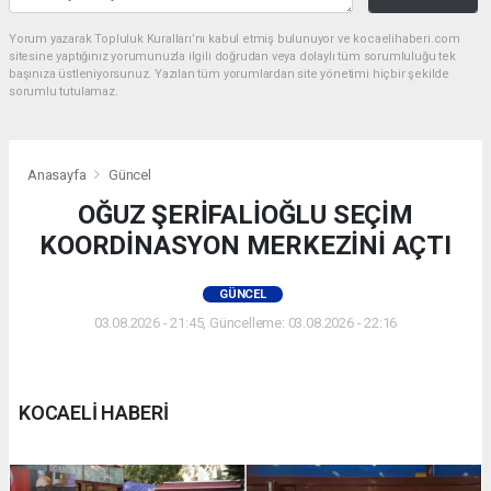
Yorum yazarak Topluluk Kuralları’nı kabul etmiş bulunuyor ve kocaelihaberi.com
sitesine yaptığınız yorumunuzla ilgili doğrudan veya dolaylı tüm sorumluluğu tek
başınıza üstleniyorsunuz. Yazılan tüm yorumlardan site yönetimi hiçbir şekilde
sorumlu tutulamaz.
Anasayfa
Güncel
OĞUZ ŞERİFALİOĞLU SEÇİM
KOORDİNASYON MERKEZİNİ AÇTI
GÜNCEL
03.08.2026 - 21:45, Güncelleme: 03.08.2026 - 22:16
KOCAELİ HABERİ