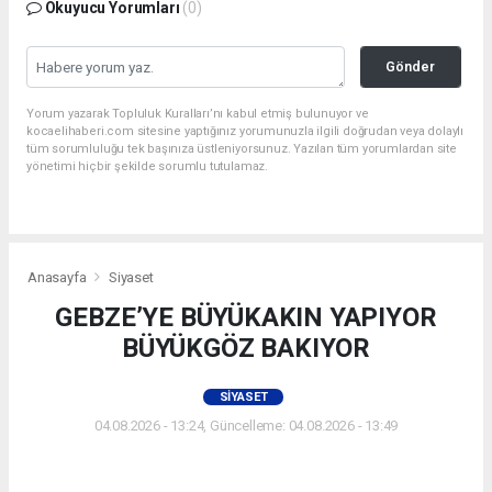
Okuyucu Yorumları
(0)
Gönder
Yorum yazarak Topluluk Kuralları’nı kabul etmiş bulunuyor ve
kocaelihaberi.com sitesine yaptığınız yorumunuzla ilgili doğrudan veya dolaylı
tüm sorumluluğu tek başınıza üstleniyorsunuz. Yazılan tüm yorumlardan site
yönetimi hiçbir şekilde sorumlu tutulamaz.
Anasayfa
Siyaset
GEBZE’YE BÜYÜKAKIN YAPIYOR
BÜYÜKGÖZ BAKIYOR
SIYASET
04.08.2026 - 13:24, Güncelleme: 04.08.2026 - 13:49