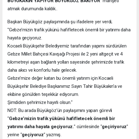
BÜYÜKAKIN YAPIYOR BÜYÜKGÖZ BAKIYOR
" manşeti
atmak durumunda kaldık..
Başkan Büyükgöz paylaşımında şu ifadelere yer verdi;
"Gebze’mizin trafik yükünü hafifletecek önemli bir yatırımı daha
hayata geçiyoruz.
Kocaeli Büyükşehir Belediyemiz tarafından yapımı sürdürülen
Gebze Millet Bahçesi Kavşağı Projesi ile 2 yeni altgeçit ve 4
kilometreyi aşan bağlantı yolları sayesinde şehrimizde trafik
daha akıcı ve konforlu hale gelecek.
Gebze’mize değer katan bu önemli yatırım için Kocaeli
Büyükşehir Belediye Başkanımız Sayın Tahir Büyükakın’a ve
ekibine gönülden teşekkür ediyorum.
Şimdiden şehrimize hayırlı olsun."
NOT: Bu arada Büyükgöz'ün paylaşımını yapan görevli
"
Gebze’mizin trafik yükünü hafifletecek önemli bir
yatırımı daha hayata geçiyoruz.
" cümlesinde "
geçiriyoruz
"
yerine "
geçiyoruz
" yazmış.