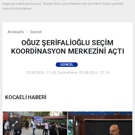
başınıza üstleniyorsunuz. Yazılan tüm yorumlardan site yönetimi hiçbir şekilde
sorumlu tutulamaz.
Anasayfa
Güncel
OĞUZ ŞERİFALİOĞLU SEÇİM
KOORDİNASYON MERKEZİNİ AÇTI
GÜNCEL
03.08.2026 - 21:45, Güncelleme: 03.08.2026 - 22:16
KOCAELİ HABERİ