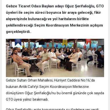
Gebze Ticaret Odası Başkan adayı Oğuz Şerifalioğlu, GTO
üyeleri ile seçim süreci boyunca bir araya geleceği, fikir
alışverişinde bulunacağı ve yol haritalarını birlikte
şekillendireceği Seçim Koordinasyon Merkezinin açılışını
gerçekleştirdi..
Gebze Sultan Orhan Mahallesi, Hürriyet Caddesi No:16,’da
bulunan Antik Cafe’yi Seçim Koordinasyon Merkezine
dönüştüren Oğuz Şerifalioğlu’nu bu önemli gününde çok sayıda
GTO üyesi yalnız bırakmadı..
Oğuz Şerifalioğlu açılış konuşmasında şu ifadelere yer verdi;