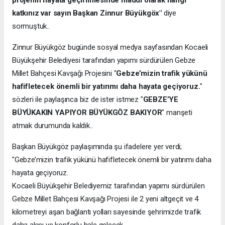
katkınız var sayın Başkan Zinnur Büyükgöx"
diye
sormuştuk..
Zinnur Büyükgöz bugünde sosyal medya sayfasından Kocaeli
Büyükşehir Belediyesi tarafından yapımı sürdürülen Gebze
Millet Bahçesi Kavşağı Projesini "
Gebze’mizin trafik yükünü
hafifletecek önemli bir yatırımı daha hayata geçiyoruz.
"
sözleri ile paylaşınca biz de ister istmez "
GEBZE’YE
BÜYÜKAKIN YAPIYOR BÜYÜKGÖZ BAKIYOR
" manşeti
atmak durumunda kaldık..
Başkan Büyükgöz paylaşımında şu ifadelere yer verdi;
"Gebze’mizin trafik yükünü hafifletecek önemli bir yatırımı daha
hayata geçiyoruz.
Kocaeli Büyükşehir Belediyemiz tarafından yapımı sürdürülen
Gebze Millet Bahçesi Kavşağı Projesi ile 2 yeni altgeçit ve 4
kilometreyi aşan bağlantı yolları sayesinde şehrimizde trafik
daha akıcı ve konforlu hale gelecek.