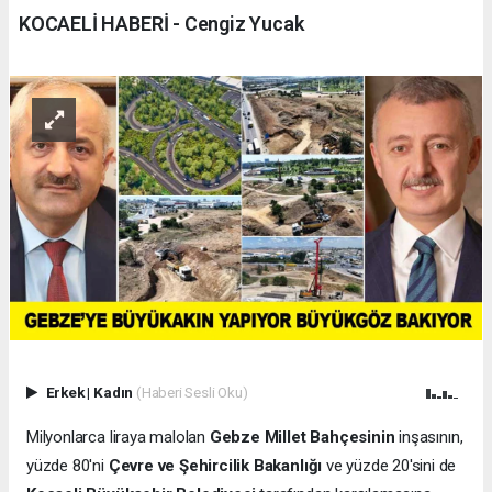
KOCAELİ HABERİ - Cengiz Yucak
Erkek
|
Kadın
(Haberi Sesli Oku)
Milyonlarca liraya malolan
Gebze Millet Bahçesinin
inşasının,
yüzde 80'ni
Çevre ve Şehircilik Bakanlığı
ve yüzde 20'sini de