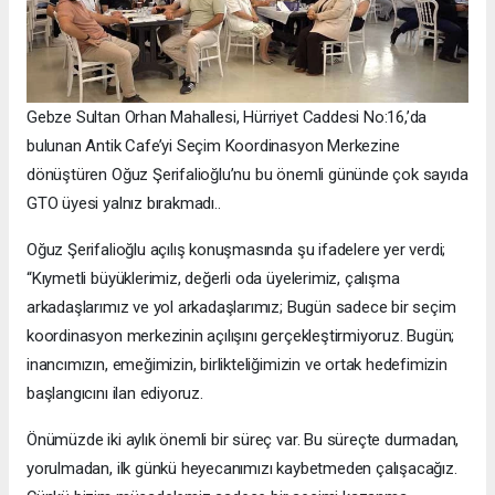
Gebze Sultan Orhan Mahallesi, Hürriyet Caddesi No:16,’da
bulunan Antik Cafe’yi Seçim Koordinasyon Merkezine
dönüştüren Oğuz Şerifalioğlu’nu bu önemli gününde çok sayıda
GTO üyesi yalnız bırakmadı..
Oğuz Şerifalioğlu açılış konuşmasında şu ifadelere yer verdi;
“Kıymetli büyüklerimiz, değerli oda üyelerimiz, çalışma
arkadaşlarımız ve yol arkadaşlarımız; Bugün sadece bir seçim
koordinasyon merkezinin açılışını gerçekleştirmiyoruz. Bugün;
inancımızın, emeğimizin, birlikteliğimizin ve ortak hedefimizin
başlangıcını ilan ediyoruz.
Önümüzde iki aylık önemli bir süreç var. Bu süreçte durmadan,
yorulmadan, ilk günkü heyecanımızı kaybetmeden çalışacağız.