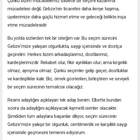
Çünkü bizim mücadelemiz sadece bir seçimi kazanma
mücadelesi değil; Gebze'nin ticaretini daha ileriye taşıma,
üyelerimize daha güçlü hizmet etme ve geleceği birlikte inşa
etme mücadelesidir.
Bu yolda sizlerden tek bir isteğim var. Bu seçim sürecini
Gebze'mize yakışan olgunlukta, saygı içerisinde ve dostça
geçirelim. Herkes bizim arkadaşlarımız, dostlarımız,
kardeşlerimizdir. Rekabet olur, fikir ayrılıkları olur; ama kırgınlık
olmaz, ayrışma olmaz. Çünkü seçimler gelip geçer, dostluklar
ve kardeşlikler kalır. Biz, örnek gösterilen, birleştiren ve seviyeli
bir seçim sürecinin temsilcisi olacağız.
Resmi adaylığını açıklayan tek aday benim. Elbette bundan
sonra da adaylığını açıklayacak kıymetli isimler olacaktır.
Şimdiden tüm adaylara başarılar diliyor, seçim sürecinin
Gebze'mize yakışır bir olgunluk, centilmenlik ve karşılıklı saygı
içerisinde geçmesini temenni ediyorum.