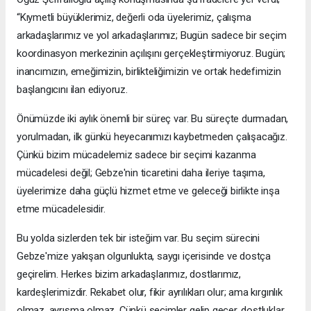
“Kıymetli büyüklerimiz, değerli oda üyelerimiz, çalışma
arkadaşlarımız ve yol arkadaşlarımız; Bugün sadece bir seçim
koordinasyon merkezinin açılışını gerçekleştirmiyoruz. Bugün;
inancımızın, emeğimizin, birlikteliğimizin ve ortak hedefimizin
başlangıcını ilan ediyoruz.
Önümüzde iki aylık önemli bir süreç var. Bu süreçte durmadan,
yorulmadan, ilk günkü heyecanımızı kaybetmeden çalışacağız.
Çünkü bizim mücadelemiz sadece bir seçimi kazanma
mücadelesi değil; Gebze'nin ticaretini daha ileriye taşıma,
üyelerimize daha güçlü hizmet etme ve geleceği birlikte inşa
etme mücadelesidir.
Bu yolda sizlerden tek bir isteğim var. Bu seçim sürecini
Gebze'mize yakışan olgunlukta, saygı içerisinde ve dostça
geçirelim. Herkes bizim arkadaşlarımız, dostlarımız,
kardeşlerimizdir. Rekabet olur, fikir ayrılıkları olur; ama kırgınlık
olmaz, ayrışma olmaz. Çünkü seçimler gelip geçer, dostluklar