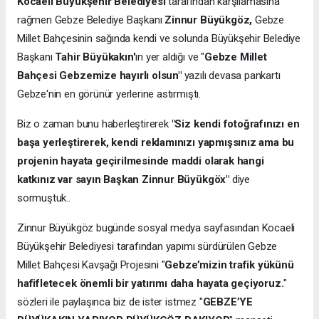
Kocaeli Büyükşehir Belediyesi
tarafından karşılamasına
rağmen Gebze Belediye Başkanı
Zinnur Büyükgöz,
Gebze
Millet Bahçesinin sağında kendi ve solunda Büyükşehir Belediye
Başkanı
Tahir Büyükakın'
ın yer aldığı ve "
Gebze Millet
Bahçesi Gebzemize hayırlı olsun"
yazılı devasa pankartı
Gebze'nin en görünür yerlerine astırmıştı.
Biz o zaman bunu haberleştirerek
"Siz kendi fotoğrafınızı en
başa yerleştirerek, kendi reklamınızı yapmışsınız ama bu
projenin hayata geçirilmesinde maddi olarak hangi
katkınız var sayın Başkan Zinnur Büyükgöx"
diye
sormuştuk..
Zinnur Büyükgöz bugünde sosyal medya sayfasından Kocaeli
Büyükşehir Belediyesi tarafından yapımı sürdürülen Gebze
Millet Bahçesi Kavşağı Projesini "
Gebze’mizin trafik yükünü
hafifletecek önemli bir yatırımı daha hayata geçiyoruz.
"
sözleri ile paylaşınca biz de ister istmez "
GEBZE’YE