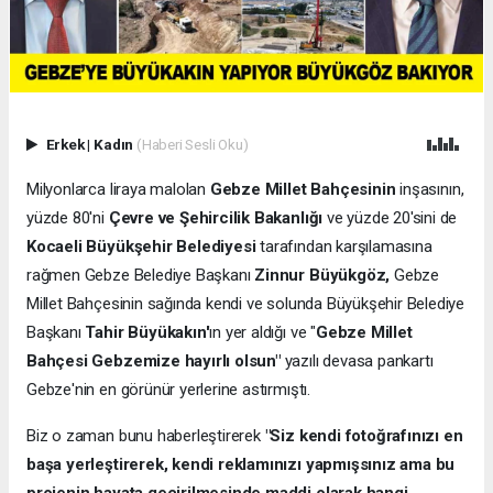
Erkek
|
Kadın
(Haberi Sesli Oku)
Milyonlarca liraya malolan
Gebze Millet Bahçesinin
inşasının,
yüzde 80'ni
Çevre ve Şehircilik Bakanlığı
ve yüzde 20'sini de
Kocaeli Büyükşehir Belediyesi
tarafından karşılamasına
rağmen Gebze Belediye Başkanı
Zinnur Büyükgöz,
Gebze
Millet Bahçesinin sağında kendi ve solunda Büyükşehir Belediye
Başkanı
Tahir Büyükakın'
ın yer aldığı ve "
Gebze Millet
Bahçesi Gebzemize hayırlı olsun"
yazılı devasa pankartı
Gebze'nin en görünür yerlerine astırmıştı.
Biz o zaman bunu haberleştirerek
"Siz kendi fotoğrafınızı en
başa yerleştirerek, kendi reklamınızı yapmışsınız ama bu
projenin hayata geçirilmesinde maddi olarak hangi