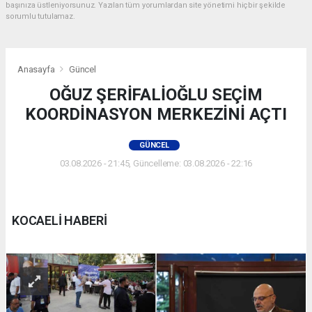
başınıza üstleniyorsunuz. Yazılan tüm yorumlardan site yönetimi hiçbir şekilde
sorumlu tutulamaz.
Anasayfa
Güncel
OĞUZ ŞERİFALİOĞLU SEÇİM
KOORDİNASYON MERKEZİNİ AÇTI
GÜNCEL
03.08.2026 - 21:45, Güncelleme: 03.08.2026 - 22:16
KOCAELİ HABERİ