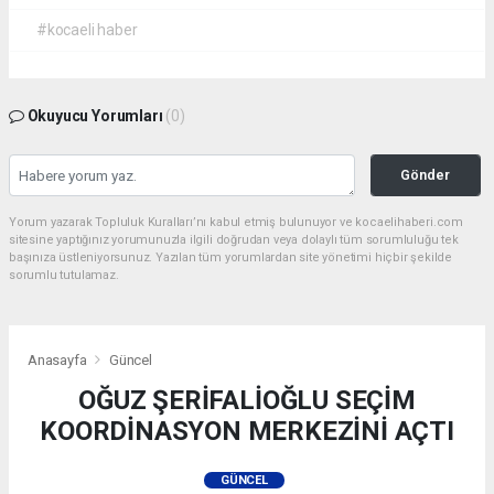
#kocaeli haber
Okuyucu Yorumları
(0)
Gönder
Yorum yazarak Topluluk Kuralları’nı kabul etmiş bulunuyor ve kocaelihaberi.com
sitesine yaptığınız yorumunuzla ilgili doğrudan veya dolaylı tüm sorumluluğu tek
başınıza üstleniyorsunuz. Yazılan tüm yorumlardan site yönetimi hiçbir şekilde
sorumlu tutulamaz.
Anasayfa
Güncel
OĞUZ ŞERİFALİOĞLU SEÇİM
KOORDİNASYON MERKEZİNİ AÇTI
GÜNCEL